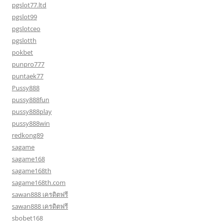
pgslot77.ltd
pgslot99
pgslotceo
pgslotth
pokbet
punpro777
puntaek77
Pussy888
pussy888fun
pussy888play
pussy888win
redkong89
sagame
sagame168
sagame168th
sagame168th.com
sawan888 เครดิตฟรี
sawan888 เครดิตฟรี
sbobet168