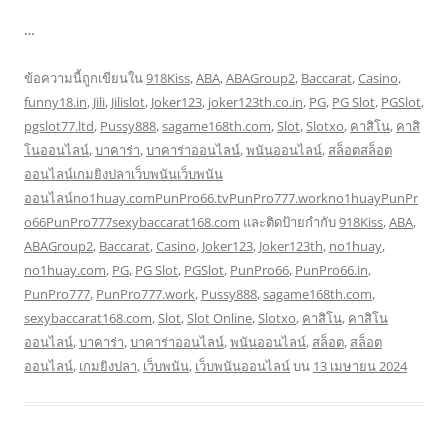
…
ข้อความนี้ถูกเขียนใน
918Kiss
,
ABA
,
ABAGroup2
,
Baccarat
,
Casino
,
funny18.in
,
Jili
,
Jilislot
,
Joker123
,
joker123th.co.in
,
PG
,
PG Slot
,
PGSlot
,
pgslot77.ltd
,
Pussy888
,
sagame168th.com
,
Slot
,
Slotxo
,
คาสิโน
,
คาสิ
โนออนไลน์
,
บาคาร่า
,
บาคาร่าออนไลน์
,
พนันออนไลน์
,
สล็อตสล็อต
ออนไลน์เกมยิงปลาเว็บพนันเว็บพนัน
ออนไลน์no1huay.comPunPro66.tvPunPro777.workno1huayPunPr
o66PunPro777sexybaccarat168.com
และติดป้ายกำกับ
918Kiss
,
ABA
,
ABAGroup2
,
Baccarat
,
Casino
,
Joker123
,
Joker123th
,
no1huay
,
no1huay.com
,
PG
,
PG Slot
,
PGSlot
,
PunPro66
,
PunPro66.in
,
PunPro777
,
PunPro777.work
,
Pussy888
,
sagame168th.com
,
sexybaccarat168.com
,
Slot
,
Slot Online
,
Slotxo
,
คาสิโน
,
คาสิโน
ออนไลน์
,
บาคาร่า
,
บาคาร่าออนไลน์
,
พนันออนไลน์
,
สล็อต
,
สล็อต
ออนไลน์
,
เกมยิงปลา
,
เว็บพนัน
,
เว็บพนันออนไลน์
บน
13 เมษายน 2024