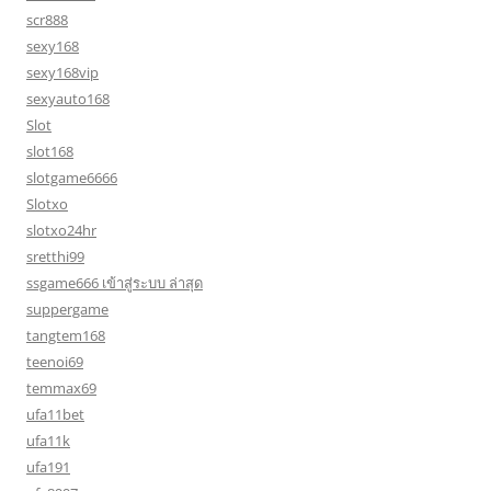
scr888
sexy168
sexy168vip
sexyauto168
Slot
slot168
slotgame6666
Slotxo
slotxo24hr
sretthi99
ssgame666 เข้าสู่ระบบ ล่าสุด
suppergame
tangtem168
teenoi69
temmax69
ufa11bet
ufa11k
ufa191