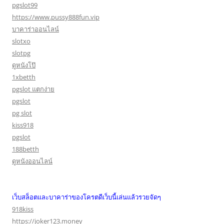
pgslot99
https://www.pussy888fun.vip
บาคาร่าออนไลน์
slotxo
slotpg
ดูหนังโป๊
1xbetth
pgslot แตกง่าย
pgslot
pg slot
kiss918
pgslot
188betth
ดูหนังออนไลน์
เว็บสล็อตและบาคาร่าของโครตดีเว็บนี้เล่นแล้วรวยจัดๆ
918kiss
https://joker123.money