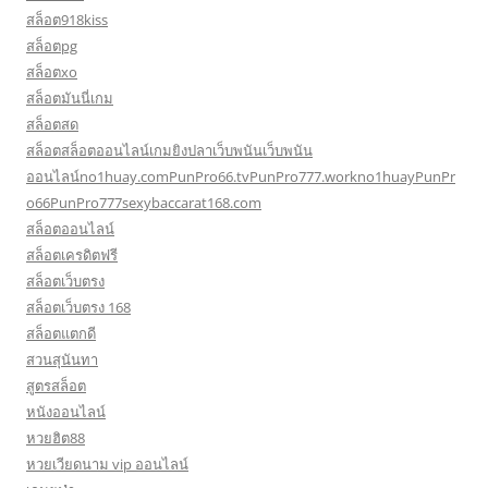
สล็อต918kiss
สล็อตpg
สล็อตxo
สล็อตมันนี่เกม
สล็อตสด
สล็อตสล็อตออนไลน์เกมยิงปลาเว็บพนันเว็บพนัน
ออนไลน์no1huay.comPunPro66.tvPunPro777.workno1huayPunPr
o66PunPro777sexybaccarat168.com
สล็อตออนไลน์
สล็อตเครดิตฟรี
สล็อตเว็บตรง
สล็อตเว็บตรง 168
สล็อตแตกดี
สวนสุนันทา
สูตรสล็อต
หนังออนไลน์
หวยฮิต88
หวยเวียดนาม vip ออนไลน์