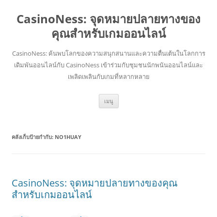
CasinoNess: จุดหมายปลายทางของ
คุณสำหรับเกมออนไลน์
CasinoNess: ค้นพบโลกของความสนุกสนานและความตื่นเต้นในโลกการ
เดิมพันออนไลน์กับ CasinoNess เข้าร่วมกับชุมชนนักพนันออนไลน์และ
เพลิดเพลินกับเกมที่หลากหลาย
ข้าม
เมนู
ไป
ยัง
เนื้อหา
คลังเก็บป้ายกำกับ:
NO1HUAY
CasinoNess: จุดหมายปลายทางของคุณ
สำหรับเกมออนไลน์