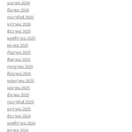
เมษายน 2026
มีนาคม 2026
กุมภาพันธ์ 2026
มกราคม 2026
ธันวาคม 2025
พฤศจิกายน 2025
ตุลาคม 2025
กันยายน 2025
สิงหาคม 2025
กรกฎาคม 2025
มิถุนายน 2025
พฤษภาคม 2025
เมษายน 2025
มีนาคม 2025
กุมภาพันธ์ 2025
มกราคม 2025
ธันวาคม 2024
พฤศจิกายน 2024
ตุลาคม 2024