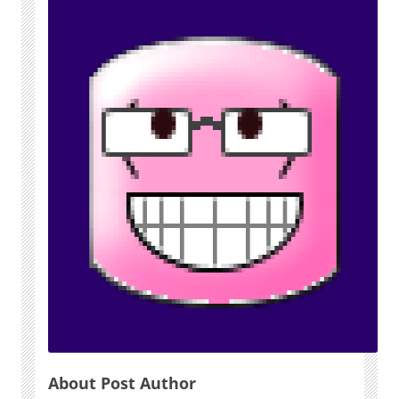
About Post Author