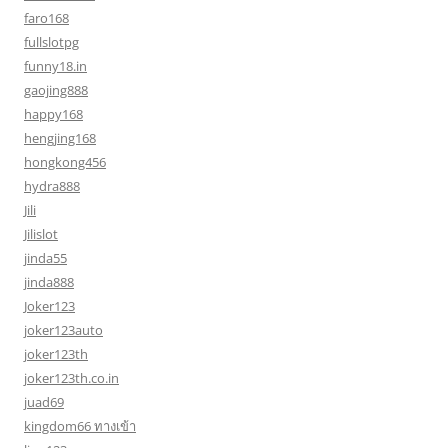
faro168
fullslotpg
funny18.in
gaojing888
happy168
hengjing168
hongkong456
hydra888
Jili
Jilislot
jinda55
jinda888
Joker123
joker123auto
joker123th
joker123th.co.in
juad69
kingdom66 ทางเข้า