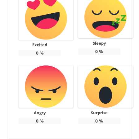
Sleepy
Excited
0
%
0
%
Angry
Surprise
0
%
0
%