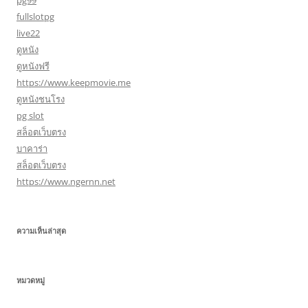
pg99
fullslotpg
live22
ดูหนัง
ดูหนังฟรี
https://www.keepmovie.me
ดูหนังชนโรง
pg slot
สล็อตเว็บตรง
บาคาร่า
สล็อตเว็บตรง
https://www.ngernn.net
ความเห็นล่าสุด
หมวดหมู่