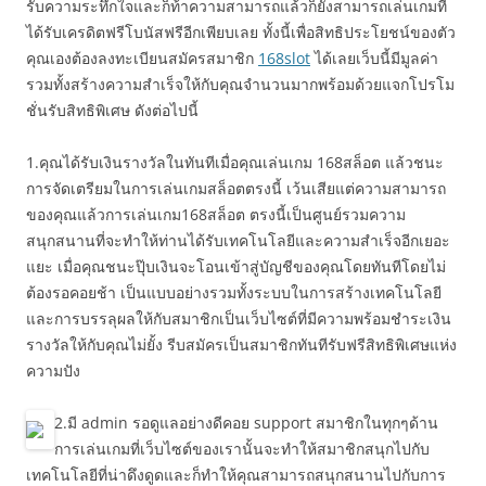
รับความระทึกใจและก็ท้าความสามารถแล้วก็ยังสามารถเล่นเกมที่
ได้รับเครดิตฟรีโบนัสฟรีอีกเพียบเลย ทั้งนี้เพื่อสิทธิประโยชน์ของตัว
คุณเองต้องลงทะเบียนสมัครสมาชิก
168slot
ได้เลยเว็บนี้มีมูลค่า
รวมทั้งสร้างความสำเร็จให้กับคุณจำนวนมากพร้อมด้วยแจกโปรโม
ชั่นรับสิทธิพิเศษ ดังต่อไปนี้
1.คุณได้รับเงินรางวัลในทันทีเมื่อคุณเล่นเกม 168สล็อต แล้วชนะ
การจัดเตรียมในการเล่นเกมสล็อตตรงนี้ เว้นเสียแต่ความสามารถ
ของคุณแล้วการเล่นเกม168สล็อต ตรงนี้เป็นศูนย์รวมความ
สนุกสนานที่จะทำให้ท่านได้รับเทคโนโลยีและความสำเร็จอีกเยอะ
แยะ เมื่อคุณชนะปุ๊บเงินจะโอนเข้าสู่บัญชีของคุณโดยทันทีโดยไม่
ต้องรอคอยช้า เป็นแบบอย่างรวมทั้งระบบในการสร้างเทคโนโลยี
และการบรรลุผลให้กับสมาชิกเป็นเว็บไซต์ที่มีความพร้อมชำระเงิน
รางวัลให้กับคุณไม่ยั้ง รีบสมัครเป็นสมาชิกทันทีรับฟรีสิทธิพิเศษแห่ง
ความปัง
2.มี admin รอดูแลอย่างดีคอย support สมาชิกในทุกๆด้าน
การเล่นเกมที่เว็บไซต์ของเรานั้นจะทำให้สมาชิกสนุกไปกับ
เทคโนโลยีที่น่าดึงดูดและก็ทำให้คุณสามารถสนุกสนานไปกับการ