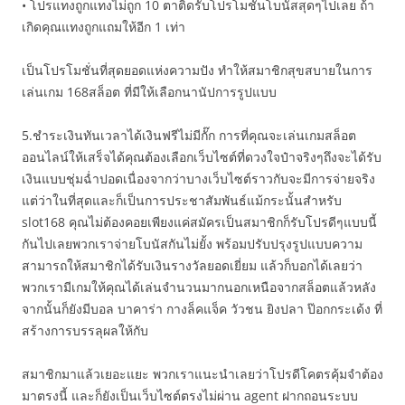
• โปรแทงถูกแทงไม่ถูก 10 ตาติดรับโปรโมชั่นโบนัสสุดๆไปเลย ถ้า
เกิดคุณแทงถูกแถมให้อีก 1 เท่า
เป็นโปรโมชั่นที่สุดยอดแห่งความปัง ทำให้สมาชิกสุขสบายในการ
เล่นเกม 168สล็อต ที่มีให้เลือกนานัปการรูปแบบ
5.ชำระเงินทันเวลาได้เงินฟรีไม่มีกั๊ก การที่คุณจะเล่นเกมสล็อต
ออนไลน์ให้เสร็จได้คุณต้องเลือกเว็บไซต์ที่ดวงใจป๋าจริงๆถึงจะได้รับ
เงินแบบชุ่มฉ่ำปอดเนื่องจากว่าบางเว็บไซต์ราวกับจะมีการจ่ายจริง
แต่ว่าในที่สุดและก็เป็นการประชาสัมพันธ์แม้กระนั้นสำหรับ
slot168 คุณไม่ต้องคอยเพียงแค่สมัครเป็นสมาชิกก็รับโปรดีๆแบบนี้
กันไปเลยพวกเราจ่ายโบนัสกันไม่ยั้ง พร้อมปรับปรุงรูปแบบความ
สามารถให้สมาชิกได้รับเงินรางวัลยอดเยี่ยม แล้วก็บอกได้เลยว่า
พวกเรามีเกมให้คุณได้เล่นจำนวนมากนอกเหนือจากสล็อตแล้วหลัง
จากนั้นก็ยังมีบอล บาคาร่า กางล็คแจ็ค วัวชน ยิงปลา ป๊อกกระเด้ง ที่
สร้างการบรรลุผลให้กับ
สมาชิกมาแล้วเยอะแยะ พวกเราแนะนำเลยว่าโปรดีโคตรคุ้มจำต้อง
มาตรงนี้ และก็ยังเป็นเว็บไซต์ตรงไม่ผ่าน agent ฝากถอนระบบ