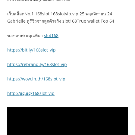
เว็บสล็อตNo.1 168slot 168slotvip.vip 25 พฤศจิกายน 24
Gabrielle ดูรีวิวจากลูกค้าจริง slot168True wallet Top 64
ขอขอบพระคุณที่มา
slot168
https://bit.ly/168slot_vip
https://rebrand.ly/168slot_vip
https://wow.in.th/168slot_vip
http://gg.gg/168slot_vip