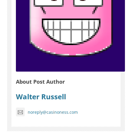
About Post Author
Walter Russell
noreply@casinoness.com