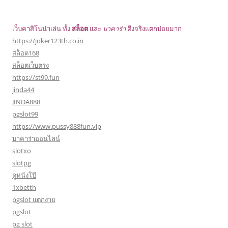
เว็บคาสิโนน่าเล่น ทั้ง
สล็อต
และ
บาคาร่า
ตึงจริงแตกบ่อยมาก
https://joker123th.co.in
สล็อต168
สล็อตเว็บตรง
https://st99.fun
jinda44
JINDA888
pgslot99
https://www.pussy888fun.vip
บาคาร่าออนไลน์
slotxo
slotpg
ดูหนังโป๊
1xbetth
pgslot แตกง่าย
pgslot
pg slot