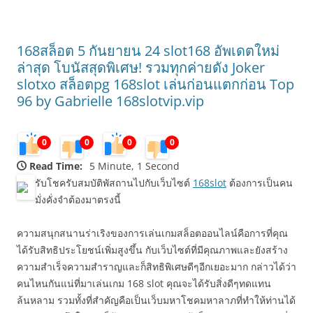
168สล็อต 5 กันยายน 24 slot168 อัพเดตใหม่
ล่าสุด โบนัสสุดพิเศษ! รวมทุกค่ายดัง Joker
slotxo สล็อตpg 168slot เล่นก่อนแตกก่อน Top
96 by Gabrielle 168slotvip.vip
0
0
0
0
Read Time:
5 Minute, 1 Second
รับโชครับสมบัติพัสถานไปกับเว็บไซต์
168slot
ต้องการเป็นคน
มั่งคั่งจำต้องมาตรงนี้
ความสนุกสนานร่าเริงของการเล่นเกมสล็อตออนไลน์คือการที่คุณ
ได้รับสิทธิประโยชน์เพิ่มสูงขึ้น กับเว็บไซต์ที่มีคุณภาพและยังสร้าง
ความสำเร็จความสำราญและก็สิทธิพิเศษดีๆอีกเยอะมาก กล่าวได้ว่า
คนไหนกันแน่ที่มาเล่นเกม 168 slot คุณจะได้รับสิ่งดีๆทดแทน
ล้นหลาม รวมทั้งที่สำคัญคือเป็นเว็บมหาโชคมหาลาภที่ทำให้ท่านได้