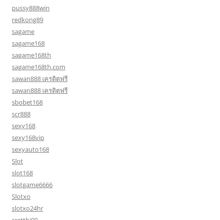
pussy888win
redkong89
sagame
sagame168
sagame168th
sagame168th.com
sawan888 เครดิตฟรี
sawan888 เครดิตฟรี
sbobet168
scr888
sexy168
sexy168vip
sexyauto168
Slot
slot168
slotgame6666
Slotxo
slotxo24hr