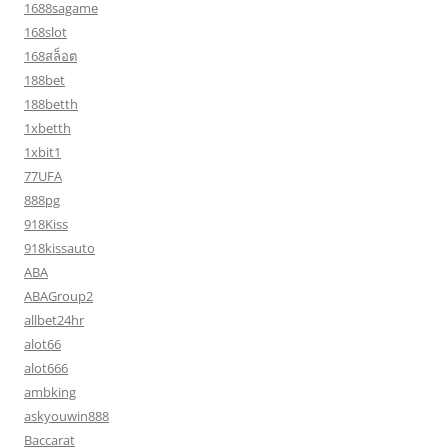
1688sagame
168slot
168สล็อต
188bet
188betth
1xbetth
1xbit1
77UFA
888pg
918Kiss
918kissauto
ABA
ABAGroup2
allbet24hr
alot66
alot666
ambking
askyouwin888
Baccarat