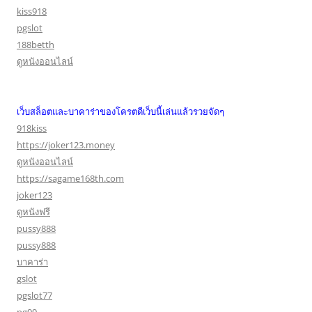
kiss918
pgslot
188betth
ดูหนังออนไลน์
เว็บสล็อตและบาคาร่าของโครตดีเว็บนี้เล่นแล้วรวยจัดๆ
918kiss
https://joker123.money
ดูหนังออนไลน์
https://sagame168th.com
joker123
ดูหนังฟรี
pussy888
pussy888
บาคาร่า
gslot
pgslot77