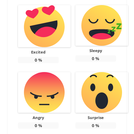
Sleepy
Excited
0
%
0
%
Angry
Surprise
0
%
0
%