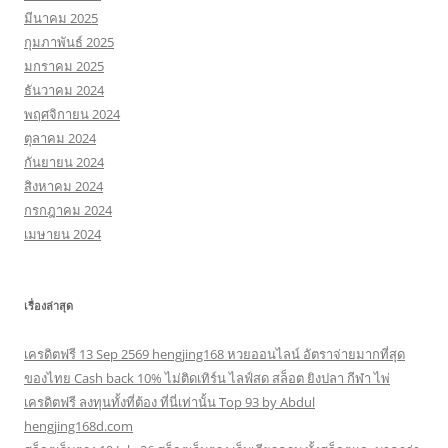
มีนาคม 2025
กุมภาพันธ์ 2025
มกราคม 2025
ธันวาคม 2024
พฤศจิกายน 2024
ตุลาคม 2024
กันยายน 2024
สิงหาคม 2024
กรกฎาคม 2024
เมษายน 2024
เรื่องล่าสุด
เครดิตฟรี 13 Sep 2569 hengjing168 หวยออนไลน์ อัตราจ่ายมากที่สุด
ของไทย Cash back 10% ไม่ติดเทิร์น ไลฟ์สด สล็อต ยิงปลา กีฬา ไพ่
เครดิตฟรี ลงทุนทั้งที่ต้อง ที่นี่เท่านั้น Top 93 by Abdul
hengjing168d.com