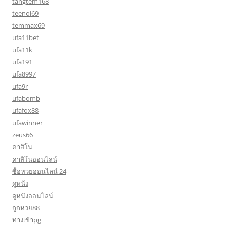
tangtem168
teenoi69
temmax69
ufa11bet
ufa11k
ufa191
ufa8997
ufa9r
ufabomb
ufafox88
ufawinner
zeus66
คาสิโน
คาสิโนออนไลน์
ซื้อหวยออนไลน์ 24
ดูหนัง
ดูหนังออนไลน์
ถูกหวย88
ทางเข้าpg