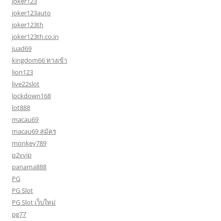
Joker123
joker123auto
joker123th
joker123th.co.in
juad69
kingdom66 ทางเข้า
lion123
live22slot
lockdown168
lot888
macau69
macau69 สมัคร
monkey789
p2vvip
panama888
PG
PG Slot
PG Slot เว็บใหม่
pg77