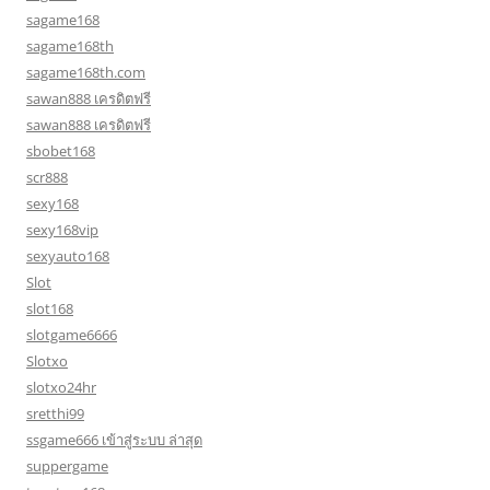
sagame168
sagame168th
sagame168th.com
sawan888 เครดิตฟรี
sawan888 เครดิตฟรี
sbobet168
scr888
sexy168
sexy168vip
sexyauto168
Slot
slot168
slotgame6666
Slotxo
slotxo24hr
sretthi99
ssgame666 เข้าสู่ระบบ ล่าสุด
suppergame