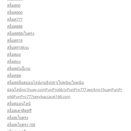
สล็อต66
สล็อต666
สล็อต777
สล็อต888
สล็อต888เว็บตรง
สล็อต918
สล็อต918kiss
สล็อตpg
สล็อตxo
สล็อตมันนี่เกม
สล็อตสด
สล็อตสล็อตออนไลน์เกมยิงปลาเว็บพนันเว็บพนัน
ออนไลน์no1huay.comPunPro66.tvPunPro777.workno1huayPunPr
o66PunPro777sexybaccarat168.com
สล็อตออนไลน์
สล็อตเครดิตฟรี
สล็อตเว็บตรง
สล็อตเว็บตรง 168