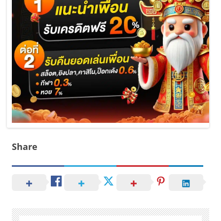
Share