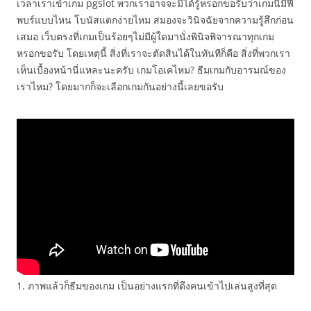
เวลาเราเข้าเกม pgslot พวกเราอาจจะมิได้รู้หรอกขอรับว่าเกมนี้มีฟี
พบร์แบบไหน โบนัสแตกง่ายไหม สมองจะวินิจฉัยจากความรู้สึกก่อน
เสมอ เว็บตรงที่เกมเป็นร้อยๆไม่มีผู้ใดมานั่งพินิจพิจารณาทุกเกม
หรอกขอรับ โดยเหตุนี้ สิ่งที่เราจะตัดสินได้ในทันทีก็คือ สิ่งที่พวกเรา
เห็นเบื้องหน้านี่แหละนะครับ เกมโอเคไหม? ธีมเกมกับอารมณ์ของ
เราไหม? โดยมากก็จะเลือกเกมกันอย่างนี้เลยขอรับ
1. ภาพแล้วก็ธีมของเกม เป็นอย่างแรกที่ดึงคนเข้าไปเล่นสูงที่สุด