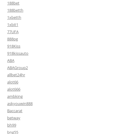
188bet
188betth
1xbetth
1xbit1
77UFA
888pg
918Kiss
918kissauto
ABA
ABAGroup2
allbet24hr
alot66
alot666
ambking
askyouwin888
Baccarat
betway
bh99
bng55