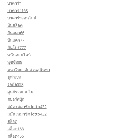
บาคาร่า
บาคาร่า168
บาคาร่าออนไลน์
ปั่นสล็อต
ปั่นแตก66
ปั่นแตก77
ปั่นโปร777
พนันออนไลน์
พุซซี่888
มหาวิทยาลัยสวนสุนันทา
ยูฟ่าเบท
รอยัล558
ศูนย์รวมเกมไพ่
สปอร์ตบุ๊ก
สมัครสมาชิก lotto432
สมัครสมาชิก lotto432
สล็อต
สล็อต168
สล็อต456