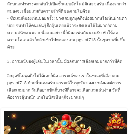
ลักษณะท่าทางจะกลับไปเปิดซ้ำแบบอัตโนมัติเลยขอรับ เนื่องจากว่า
สมองจะเชื่อมเกมกับความจำที่ดีของเกมไปด้วย
• ชื่อเกมที่มองเห็นบ่อยครั้ง: บางเกมถูกพูดถึงบ่อยมากหรือเห็นผ่านตา
บ่อย จนทำให้คนเล่นรู้สึกคุ้นเคยแม้ว่าจะยังเล่นได้ไม่มากก็ตาม
ความสนิทสนมจากชื่อเกมอย่างนี้ก็มีผลเช่นกันนะครับ ทำให้ลด
ความโลเลแล้วก็กล้าเข้าไปทดลองเกม pgslot718 นั้นๆมากเพิ่มขึ้น
ด้วย
3. อารมณ์ของผู้เล่นในเวลานั้น มีผลกับการเลือกเกมมากกว่าที่คิด
อีกจุดที่ไม่พูดถึงไม่ได้เลยก็คือ อารมณ์ของเราในขณะที่เลือกเกม
pgslot718 ด้วยนั่นเองครับ อารมณ์ในทุกวันของเราส่งผลต่อการ
เลือกเกมมาก วันที่อยากชิลก็บางทีก็อาจจะเลือกเกมเล่นง่าย วันที่
ต้องการลุ้นหนัก เกมโบนัสเน้นๆก็จะมาแน่ๆ