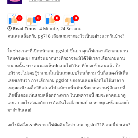
0
0
0
0
Read Time:
4 Minute, 24 Second
คนเล่นสล็อตกับ pg718 เลือกเกมจากอะไรเป็นอย่างแรกกันบ้าง?
ในช่วงเวลาที่เปิดหน้าเกม pgslot ขึ้นมา คุณใช้เวลาเลือกเกมนาน
ไหมครับผม? คนส่วนมากบางทีก็อาจจะมิได้ใช้เวลาเลือกเกมนาน
ขนาดนั้น บางคนมองเห็นปกเกมไม่กี่วินาทีก็กดเข้าเล่นแล้ว ถึง
แม้ว่าจะไม่เคยรู้ว่าเกมนั้นเป็นเกมแบบไหนก็ตาม นั่นก็แสดงให้เห็น
เลยขอรับว่า การเลือกเกม pgslot ของคนเล่นสล็อตไม่ได้มาจาก
เหตุผลเชิงเคล็ดวิธีเสมอไป แม้กระนั้นมันเริ่มจากความรู้สึกแรกที่
เกิดขึ้นตอนเห็นเกมสล็อตต่างหาก ในบทความนี้ ผมจะพาคุณมาดู
เลยว่า อะไรส่งผลกับการตัดสินใจเลือกเกมบ้าง หากคุณพร้อมและก็
มาฝ่ากันเลย!
อะไรคือสิ่งแรกที่เราจะใช้ตัดสินใจว่า เกม pgslot718 เกมนี้น่าเล่น?