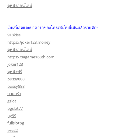
ดูหนังออนไลน์
เว็บสล็อตและบาคาร่าของโครตดีเว็บนี้เล่นแล้วรวยจัดๆ
918kiss
https://joker123.money
ดูหนังออนไลน์
https://sagame168th.com
joker123
ดูหนังฟรี
pussy888
pussy888
บาคาร่า
gslot
pgslot77
pg99
fullslotpg
live22