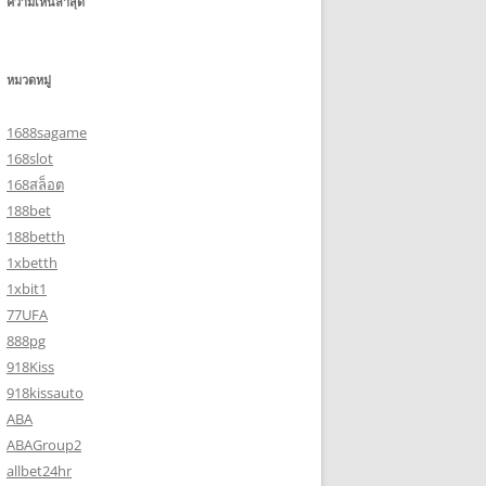
ความเห็นล่าสุด
หมวดหมู่
1688sagame
168slot
168สล็อต
188bet
188betth
1xbetth
1xbit1
77UFA
888pg
918Kiss
918kissauto
ABA
ABAGroup2
allbet24hr