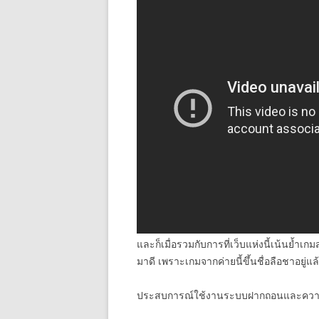
และก็เมื่อรวมกับการที่เว็บแห่งนี้เน้นย้ำ
มาดี เพราะเกมจากค่ายนี้ขึ้นชื่อลือชาอยู
ประสบการณ์ใช้งานระบบฝากถอนและความเส