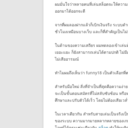
ผมมั่นใจว่าหลายคนที่เล่นสล็อตจะให้ความสำ
ออกมาได้ออกจะดี
จากที่ผมลองฝากแล้วก็เบิกเงินจริง ระบบดำ
ชั่วโมงเหมือนบางเว็บ และก็ที่สำคัญเป็นไ
ในด้านของความเสถียร ผมทดลองเข้าเล่นทั้
เยอะแยะ ก็ยังสามารถเล่นได้ตามปกติ ไม่ม
ไม่เสียอารมณ์
ทำไมผมถึงเห็นว่า funny18 เป็นตัวเลือกที่
สำหรับมือใหม่ สิ่งที่จำเป็นที่สุดคือความง
จะเป็นขั้นตอนสมัครที่ไม่สลับซับซ้อน หรือห
ศึกษาและปรับตัวได้เร็ว โดยไม่ต้องเสียเ
ในเวลาเดียวกัน สำหรับสายเล่นเป็นจริงเป็นจ
ของระบบ ความมากมายหลากหลายของเกม รว
โจทย์ได้ครบเช่นเดียวกัน
สล็อต
ทำให้ผมคิ