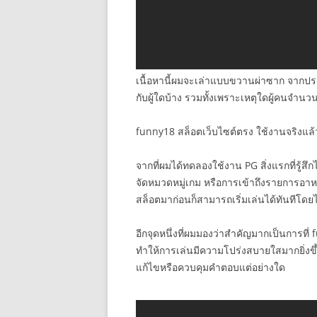
เนื้อหานี้ผมจะเล่าแบบขวานผ่าซาก จากปร
กับผู้ใดบ้าง รวมทั้งเพราะเหตุใดผู้คนจำนวนไ
funny18 สล็อตเว็บไซต์ตรง ใช้งานจริงแล้วค
จากที่ผมได้ทดลองใช้งาน PG สิ่งแรกที่รู้ส
จัดหมวดหมู่เกม หรือการเข้าถึงรายการอาหาร
สล็อตมาก่อนก็สามารถเริ่มเล่นได้ทันทีโดยไ
อีกจุดหนึ่งที่ผมมองว่าสำคัญมากเป็นการที่ 
ทำให้การเล่นมีความโปร่งสบายใสมากยิ่งขึ้น
แก้ไขหรือควบคุมคำตอบแต่อย่างใด