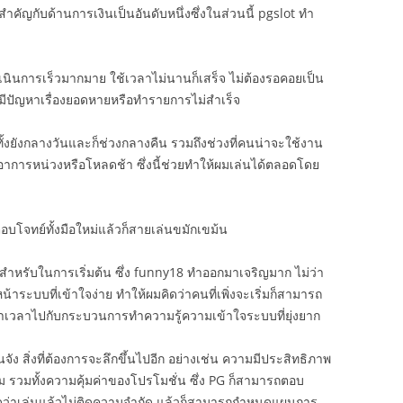
คัญกับด้านการเงินเป็นอันดับหนึ่งซึ่งในส่วนนี้ pgslot ทำ
เนินการเร็วมากมาย ใช้เวลาไม่นานก็เสร็จ ไม่ต้องรอคอยเป็น
ม่มีปัญหาเรื่องยอดหายหรือทำรายการไม่สำเร็จ
งยังกลางวันและก็ช่วงกลางคืน รวมถึงช่วงที่คนน่าจะใช้งาน
ีอาการหน่วงหรือโหลดช้า ซึ่งนี้ช่วยทำให้ผมเล่นได้ตลอดโดย
ตอบโจทย์ทั้งมือใหม่แล้วก็สายเล่นขมักเขม้น
่ายสำหรับในการเริ่มต้น ซึ่ง funny18 ทำออกมาเจริญมาก ไม่ว่า
น้าระบบที่เข้าใจง่าย ทำให้ผมคิดว่าคนที่เพิ่งจะเริ่มก็สามารถ
วล่ำเวลาไปกับกระบวนการทำความรู้ความเข้าใจระบบที่ยุ่งยาก
ัง สิ่งที่ต้องการจะลึกขึ้นไปอีก อย่างเช่น ความมีประสิทธิภาพ
มทั้งความคุ้มค่าของโปรโมชั่น ซึ่ง PG ก็สามารถตอบ
ดว่าเล่นแล้วไม่ติดความจำกัด แล้วก็สามารถกำหนดแผนการ