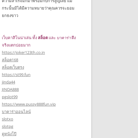
ความสำเร็จมักมาพร้อมกับการสูญเสีย แม้
กระนั้นมิได้มีความหมายว่าคุณควรจะยอม
ยกธงขาว
เว็บคาสิโนน่าเล่น ทั้ง
สล็อต
และ
บาคาร่า
ตึง
จริงแตกบ่อยมาก
https://joker123th.co.in
สล็อต168
สล็อตเว็บตรง
https://st99.fun
jinda44
JINDA888
pgslot99
https://www.pussy888fun.vip
บาคาร่าออนไลน์
slotxo
slotpg
ดูหนังโป๊