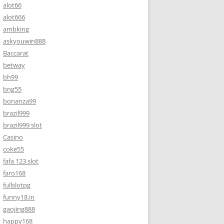
alot66
alot666
ambking
askyouwin888
Baccarat
betway
bh99
bng55
bonanza99
brazil999
brazil999 slot
Casino
coke55
fafa 123 slot
faro168
fullslotpg
funny18.in
gaojing888
happy168