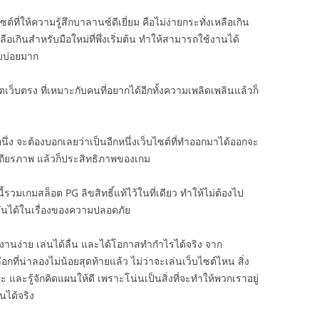
ี่ให้ความรู้สึกบาลานซ์ดีเยี่ยม คือไม่ง่ายกระทั่งเหลือเกิน
ลือเกินสำหรับมือใหม่ที่พึ่งเริ่มต้น ทำให้สามารถใช้งานได้
บบ่อยมาก
เว็บตรง ที่เหมาะกับคนที่อยากได้อีกทั้งความเพลิดเพลินแล้วก็
ึ่ง จะต้องบอกเลยว่าเป็นอีกหนึ่งเว็บไซต์ที่ทำออกมาได้ออกจะ
สถียรภาพ แล้วก็ประสิทธิภาพของเกม
นี้รวมเกมสล็อต PG ลิขสิทธิ์แท้ไว้ในที่เดียว ทำให้ไม่ต้องไป
อมั่นได้ในเรื่องของความปลอดภัย
้งานง่าย เล่นได้ลื่น และได้โอกาสทำกำไรได้จริง จาก
กที่น่าลองไม่น้อยสุดท้ายแล้ว ไม่ว่าจะเล่นเว็บไซต์ไหน สิ่ง
ะ และรู้จักคิดแผนให้ดี เพราะโน่นเป็นสิ่งที่จะทำให้พวกเราอยู่
นได้จริง