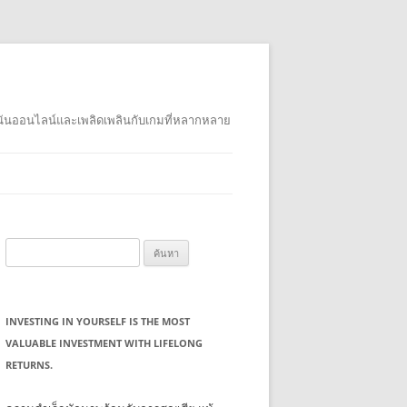
ันออนไลน์และเพลิดเพลินกับเกมที่หลากหลาย
ค้นหา
สำหรับ:
INVESTING IN YOURSELF IS THE MOST
VALUABLE INVESTMENT WITH LIFELONG
RETURNS.