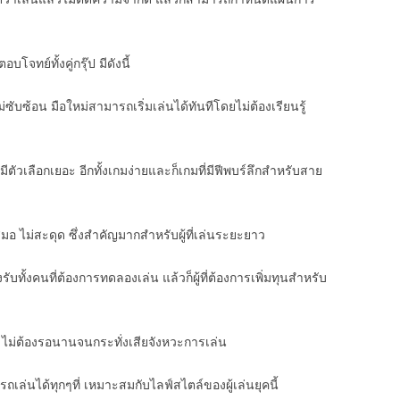
บโจทย์ทั้งคู่กรุ๊ป มีดังนี้
ับซ้อน มือใหม่สามารถเริ่มเล่นได้ทันทีโดยไม่ต้องเรียนรู้
ัวเลือกเยอะ อีกทั้งเกมง่ายและก็เกมที่มีฟีพบร์ลึกสำหรับสาย
มอ ไม่สะดุด ซึ่งสำคัญมากสำหรับผู้ที่เล่นระยะยาว
ั้งคนที่ต้องการทดลองเล่น แล้วก็ผู้ที่ต้องการเพิ่มทุนสำหรับ
ย ไม่ต้องรอนานจนกระทั่งเสียจังหวะการเล่น
รถเล่นได้ทุกๆที่ เหมาะสมกับไลฟ์สไตล์ของผู้เล่นยุคนี้