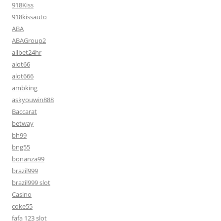
918Kiss
918kissauto
ABA
ABAGroup2
allbet24hr
alot66
alot666
ambking
askyouwin888
Baccarat
betway
bh99
bng55
bonanza99
brazil999
brazil999 slot
Casino
coke55
fafa 123 slot