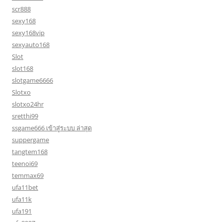
scr888
sexy168
sexy168vip
sexyauto168
Slot
slot168
slotgame6666
Slotxo
slotxo24hr
sretthi99
ssgame666 เข้าสู่ระบบ ล่าสุด
suppergame
tangtem168
teenoi69
temmax69
ufa11bet
ufa11k
ufa191