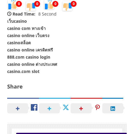
0
0
0
0
Read Time:
8 Second
เว็บcasino
casino com ทางเข้า
casino online เว็บตรง
casinoสล็อต
casino online เครดิตฟรี
888.com casino login
casino online ต่างประเทศ
casino.com slot
Share