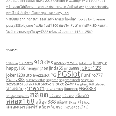
สล็อตเว็บตรง สล็อตเว็บตรง 2026 ประสบการณ์เล่นยุคใหม่ ระบบเสถียร
พร้อมเกมให้เลือกมากมาย 25 กันยายน 26 เว็บไซต์ ตรง jin888.asia พนัน
ออนไลน์ เว็บใหญ่ ใหม่ล่าสุด Top 19 by Teri
พุซซี่888 อาณาจักรเกมออนไลน์ที่ครบเครื่องที่สุด Top 88 by Julienne
pussy888play.me วันเกิด รับฟรี 300 สมจริง เสียงดี กราฟฟิค 3D คนเล่น
ไม่ต่ำกว่าแสนทุกวัน พุซซี่888 พร้อมแล้ว ลุยเลย 14 Sep 2569
ป้ายกำกับ
918Kiss
funny18
188betth
alot666
faro168
168สล็อต
fullslotpg
Joker123
happy168
jinda55
hengjing168
jinda888
PGSlot
PG
joker123auto
PunPro777
live22slot
Pussy888
pussy888fun
sagame
sagame168th
sexy168
slotxo24hr
sexyauto168
Slotxo
slot168
tangtem168
ufabet
บาคาร่า
พุซซี่888
ทางเข้าpg
บาคาร่า168
ปั่นแตก66
สล็อต
สล็อต99
สล็อต55
สล็อต66
ราชภัฏสวนสุนันทา
สล็อต168
สล็อต888
สล็อต918kiss
สล็อตpg
สล็อตเครดิตฟรี
สล็อตเว็บตรง
แทงบอลออนไลน์