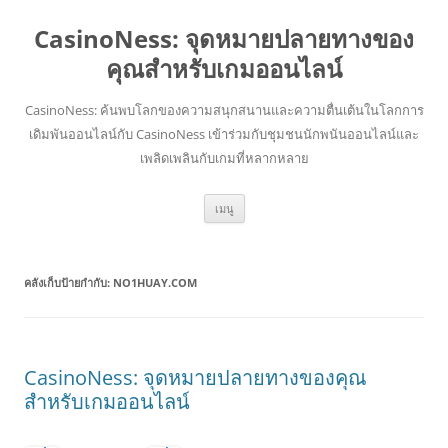
CasinoNess: จุดหมายปลายทางของ
คุณสำหรับเกมออนไลน์
CasinoNess: ค้นพบโลกของความสนุกสนานและความตื่นเต้นในโลกการ
เดิมพันออนไลน์กับ CasinoNess เข้าร่วมกับชุมชนนักพนันออนไลน์และ
เพลิดเพลินกับเกมที่หลากหลาย
ข้าม
เมนู
ไป
ยัง
เนื้อหา
คลังเก็บป้ายกำกับ:
NO1HUAY.COM
CasinoNess: จุดหมายปลายทางของคุณ
สำหรับเกมออนไลน์