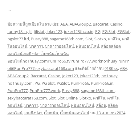
…
ข้อความนี้ถูกเขียนใน
918Kiss
,
ABA
,
ABAGroup2
,
Baccarat
,
Casino
,
funny18.in
,
Jili
,
Jilislot
,
Joker123
,
joker123th.co.in
,
PG
,
PG Slot
,
PGSlot
,
pgslot77.ltd
,
Pussy888
,
sagame168th.com
,
Slot
,
Slotxo
,
คาสิโน
,
คาสิ
โนออนไลน์
,
บาคาร่า
,
บาคาร่าออนไลน์
,
พนันออนไลน์
,
สล็อตสล็อต
ออนไลน์เกมยิงปลาเว็บพนันเว็บพนัน
ออนไลน์no1huay.comPunPro66.tvPunPro777.workno1huayPunPr
o66PunPro777sexybaccarat168.com
และติดป้ายกำกับ
918Kiss
,
ABA
,
ABAGroup2
,
Baccarat
,
Casino
,
Joker123
,
Joker123th
,
no1huay
,
no1huay.com
,
PG
,
PG Slot
,
PGSlot
,
PunPro66
,
PunPro66.in
,
PunPro777
,
PunPro777.work
,
Pussy888
,
sagame168th.com
,
sexybaccarat168.com
,
Slot
,
Slot Online
,
Slotxo
,
คาสิโน
,
คาสิโน
ออนไลน์
,
บาคาร่า
,
บาคาร่าออนไลน์
,
พนันออนไลน์
,
สล็อต
,
สล็อต
ออนไลน์
,
เกมยิงปลา
,
เว็บพนัน
,
เว็บพนันออนไลน์
บน
13 เมษายน 2024