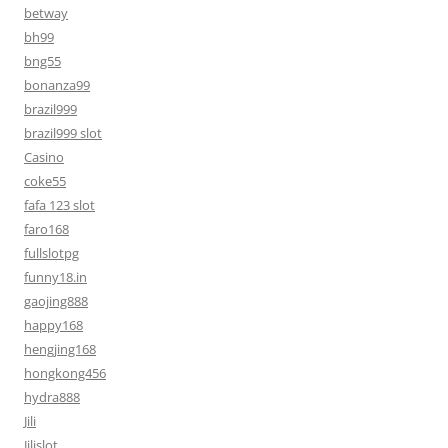
betway
bh99
bng55
bonanza99
brazil999
brazil999 slot
Casino
coke55
fafa 123 slot
faro168
fullslotpg
funny18.in
gaojing888
happy168
hengjing168
hongkong456
hydra888
Jili
Jilislot