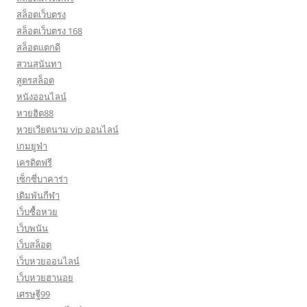
สล็อตเว็บตรง
สล็อตเว็บตรง 168
สล็อตแตกดี
สวนสุนันทา
สูตรสล็อต
หนังออนไลน์
หวยฮิต88
หวยเวียดนาม vip ออนไลน์
เกมยูฟ่า
เครดิตฟรี
เซ็กซี่บาคาร่า
เดิมพันกีฬา
เว็บซื้อหวย
เว็บพนัน
เว็บสล็อต
เว็บหวยออนไลน์
เว็บหวยฮานอย
เศรษฐี99