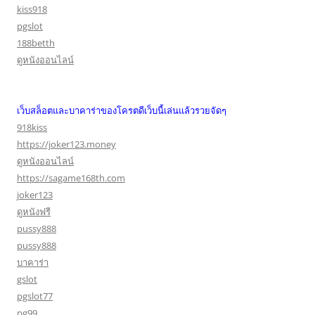
kiss918
pgslot
188betth
ดูหนังออนไลน์
เว็บสล็อตและบาคาร่าของโครตดีเว็บนี้เล่นแล้วรวยจัดๆ
918kiss
https://joker123.money
ดูหนังออนไลน์
https://sagame168th.com
joker123
ดูหนังฟรี
pussy888
pussy888
บาคาร่า
gslot
pgslot77
pg99