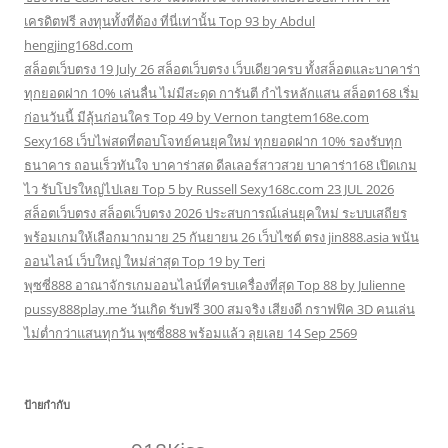
เครดิตฟรี ลงทุนทั้งที่ต้อง ที่นี่เท่านั้น Top 93 by Abdul
hengjing168d.com
สล็อตเว็บตรง 19 July 26 สล็อตเว็บตรง เว็บเดียวครบ ทั้งสล็อตและบาคาร่า
ทุกยอดฝาก 10% เล่นลื่น ไม่มีสะดุด การันตี กำไรหลักแสน สล็อต168 เริ่ม
ก่อนวันนี้ มีลุ้นก่อนใคร Top 49 by Vernon tangtem168e.com
Sexy168 เว็บไพ่สดที่ตอบโจทย์คนยุคใหม่ ทุกยอดฝาก 10% รองรับทุก
ธนาคาร ถอนเร็วทันใจ บาคาร่าสด ดีลเลอร์สาวสวย บาคาร่า168 เปิดเกม
ไว รับโปรใหญ่ไปเลย Top 5 by Russell Sexy168c.com 23 JUL 2026
สล็อตเว็บตรง สล็อตเว็บตรง 2026 ประสบการณ์เล่นยุคใหม่ ระบบเสถียร
พร้อมเกมให้เลือกมากมาย 25 กันยายน 26 เว็บไซต์ ตรง jin888.asia พนัน
ออนไลน์ เว็บใหญ่ ใหม่ล่าสุด Top 19 by Teri
พุซซี่888 อาณาจักรเกมออนไลน์ที่ครบเครื่องที่สุด Top 88 by Julienne
pussy888play.me วันเกิด รับฟรี 300 สมจริง เสียงดี กราฟฟิค 3D คนเล่น
ไม่ต่ำกว่าแสนทุกวัน พุซซี่888 พร้อมแล้ว ลุยเลย 14 Sep 2569
ป้ายกำกับ