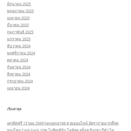
มิถุนายน 2025
พฤษภาคม 2025
เมษายน 2025
มีนาคม 2025
กุมภาพันธ์ 2025
มกราคม 2025
ธันวาคม 2024
พฤศจิกายน 2024
ตุลาคม 2024
กันยายน 2024
สิงหาคม 2024
กรกฎาคม 2024
เมษายน 2024
เรื่องล่าสุด
เครดิตฟรี 13 Sep 2569 hengjing168 หวยออนไลน์ อัตราจ่ายมากที่สุด
ของไทย Cash back 10% ไม่ติดเทิร์น ไลฟ์สด สล็อต ยิงปลา กีฬา ไพ่