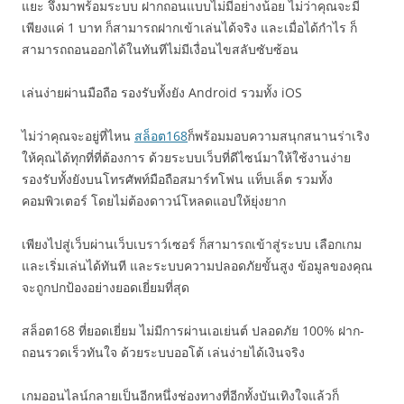
แยะ จึงมาพร้อมระบบ ฝากถอนแบบไม่มีอย่างน้อย ไม่ว่าคุณจะมี
เพียงแค่ 1 บาท ก็สามารถฝากเข้าเล่นได้จริง และเมื่อได้กำไร ก็
สามารถถอนออกได้ในทันทีไม่มีเงื่อนไขสลับซับซ้อน
เล่นง่ายผ่านมือถือ รองรับทั้งยัง Android รวมทั้ง iOS
ไม่ว่าคุณจะอยู่ที่ไหน
สล็อต168
ก็พร้อมมอบความสนุกสนานร่าเริง
ให้คุณได้ทุกที่ที่ต้องการ ด้วยระบบเว็บที่ดีไซน์มาให้ใช้งานง่าย
รองรับทั้งยังบนโทรศัพท์มือถือสมาร์ทโฟน แท็บเล็ต รวมทั้ง
คอมพิวเตอร์ โดยไม่ต้องดาวน์โหลดแอปให้ยุ่งยาก
เพียงไปสู่เว็บผ่านเว็บเบราว์เซอร์ ก็สามารถเข้าสู่ระบบ เลือกเกม
และเริ่มเล่นได้ทันที และระบบความปลอดภัยขั้นสูง ข้อมูลของคุณ
จะถูกปกป้องอย่างยอดเยี่ยมที่สุด
สล็อต168 ที่ยอดเยี่ยม ไม่มีการผ่านเอเย่นต์ ปลอดภัย 100% ฝาก-
ถอนรวดเร็วทันใจ ด้วยระบบออโต้ เล่นง่ายได้เงินจริง
เกมออนไลน์กลายเป็นอีกหนึ่งช่องทางที่อีกทั้งบันเทิงใจแล้วก็