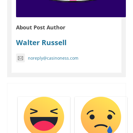
About Post Author
Walter Russell
noreply@casinoness.com