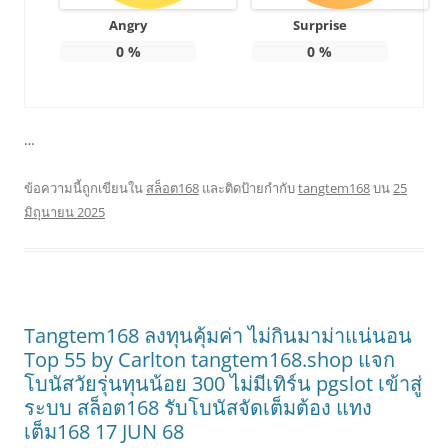
Angry
Surprise
0
%
0
%
…
ข้อความนี้ถูกเขียนใน
สล็อต168
และติดป้ายกำกับ
tangtem168
บน
25
มิถุนายน 2025
Tangtem168 ลงทุนคุ้มค่า ไม่กินมาม่าแน่นอน
Top 55 by Carlton tangtem168.shop แจก
โบนัสวัยรุ่นทุนน้อย 300 ไม่มีเทิร์น pgslot เข้าสู่
ระบบ สล็อต168 รับโบนัสจัดเต็มต้อง แทง
เต็ม168 17 JUN 68