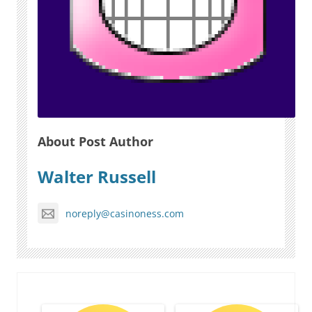
About Post Author
Walter Russell
noreply@casinoness.com