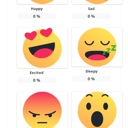
Happy
Sad
0
%
0
%
Sleepy
Excited
0
%
0
%