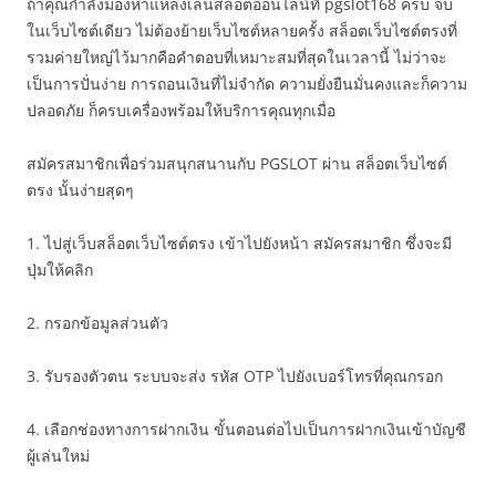
ถ้าคุณกำลังมองหาแหล่งเล่นสล็อตออนไลน์ที่ pgslot168 ครบ จบ
ในเว็บไซต์เดียว ไม่ต้องย้ายเว็บไซต์หลายครั้ง สล็อตเว็บไซต์ตรงที่
รวมค่ายใหญ่ไว้มากคือคำตอบที่เหมาะสมที่สุดในเวลานี้ ไม่ว่าจะ
เป็นการปั่นง่าย การถอนเงินที่ไม่จำกัด ความยั่งยืนมั่นคงและก็ความ
ปลอดภัย ก็ครบเครื่องพร้อมให้บริการคุณทุกเมื่อ
สมัครสมาชิกเพื่อร่วมสนุกสนานกับ PGSLOT ผ่าน สล็อตเว็บไซต์
ตรง นั้นง่ายสุดๆ
1. ไปสู่เว็บสล็อตเว็บไซต์ตรง เข้าไปยังหน้า สมัครสมาชิก ซึ่งจะมี
ปุ่มให้คลิก
2. กรอกข้อมูลส่วนตัว
3. รับรองตัวตน ระบบจะส่ง รหัส OTP ไปยังเบอร์โทรที่คุณกรอก
4. เลือกช่องทางการฝากเงิน ขั้นตอนต่อไปเป็นการฝากเงินเข้าบัญชี
ผู้เล่นใหม่