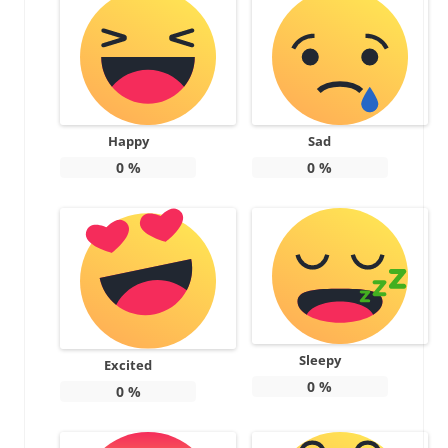
Happy
Sad
0
%
0
%
Sleepy
Excited
0
%
0
%