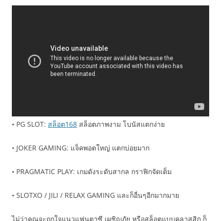
• PG SLOT:
สล็อต168
สล็อตภาพงาม โบนัสแตกง่าย
• JOKER GAMING: แจ็คพอตใหญ่ แตกบ่อยมาก
• PRAGMATIC PLAY: เกมดังระดับสากล กราฟิกจัดเต็ม
• SLOTXO / JILI / RELAX GAMING และก็อื่นๆอีกมากมาย
ไม่ว่าคุณจะถูกใจแนวแฟนตาซี เผชิญภัย หรือสล็อตแบบคลาสสิก ก็