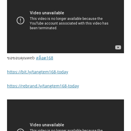
ขอขอบคุณweb
สล็อต168
https://bit.ly/tangtem168-today
https://rebrand.ly/tangtem168-today