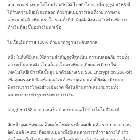
สามารถสร้างรายได้ไปพร้อมกันได้ โดยยิ่งไปกว่านั้น pgslot168 ที่
ได้รับความนิยมโดยตลอด ด้วยรูปแบบการเล่นที่ง่าย ภาพงาม
เอฟเฟกต์เสียงที่น่าเร้าใจ รวมทั้งที่สำคัญคือจังหวะสำหรับเพื่อการ
ทำเงินที่สูงขึ้นอย่างไม่น่าเชื่อ
ไม่เป็นอันตราย 100% ด้วยมาตรฐานระดับสากล
หนึ่งในสิ่งที่ผู้เล่นให้ความสำคัญสูงที่สุดเป็น ความปลอดภัย รวมทั้ง
ความเป็นส่วนตัว เว็บสล็อตเว็บตรงที่ยอดเยี่ยมควรมีการใช้
เทคโนโลยีเข้ารหัสขั้นสูง ยกตัวอย่างเช่น SSL Encryption 256-bit
เพื่อคุ้มครองปกป้องข้อมูลส่วนตัวของผู้เล่น แล้วก็ยังต้องมีระบบ
พิจารณาการโกงอย่างเข้มงวด ทั้งในด้านการเล่นเกมรวมทั้ง
แนวทางการทำธุรกรรมทางการเงิน
tangtem168 ฝาก-ถอนเร็ว ด้วยระบบออโต้ข้างในไม่กี่วินาที
อีกหนึ่งจุดแข็งของสล็อตเว็บไซต์ตรงที่ยอดเยี่ยมคือ ระบบ ฝาก-ถอน
อัตโนมัติ (Auto) ที่ออกแบบมาเพื่อผู้เล่นสามารถทำรายการได้ เร็ว
ทันใจข้างในไม่เกิน 30 วินาที โดยไม่ต้องแจ้งสลิปหรือผ่านแอดไม่น