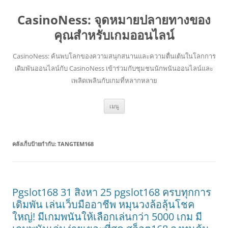
CasinoNess: จุดหมายปลายทางของ
คุณสำหรับเกมออนไลน์
CasinoNess: ค้นพบโลกของความสนุกสนานและความตื่นเต้นในโลกการ
เดิมพันออนไลน์กับ CasinoNess เข้าร่วมกับชุมชนนักพนันออนไลน์และ
เพลิดเพลินกับเกมที่หลากหลาย
ข้าม
เมนู
ไป
ยัง
เนื้อหา
คลังเก็บป้ายกำกับ:
TANGTEM168
Pgslot168 31 สิงหา 25 pgslot168 ครบทุกการ
เดิมพัน เล่นเว็บมืออาชีพ หมุนวงล้อลุ้นโชค
ใหญ่! มีเกมพนันให้เลือกเล่นกว่า 5000 เกม มี