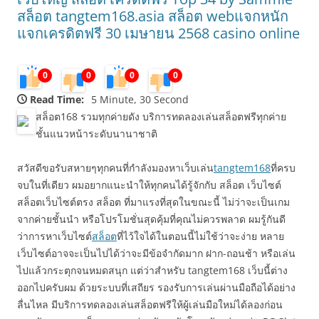
สล็อต tangtem168.asia สล็อต webแจกหนัก
แจกเครดิตฟรี 30 เมษายน 2568 casino online
0
0
0
0
Read Time:
5 Minute, 30 Second
สล็อต168 รวมทุกค่ายดัง บริการทดลองเล่นสล็อตฟรีทุกค่าย
ชั้นแนวหน้าระดับนานาชาติ
สวัสดีขอรับสหายๆทุกคนที่กำลังมองหาเว็บเล่น
tangtem168
ที่ครบ
จบในที่เดียว ผมอยากแนะนำให้ทุกคนได้รู้จักกับ สล็อต เว็บไซต์
สล็อตเว็บไซต์ตรง สล็อต ที่มาแรงที่สุดในขณะนี้ ไม่ว่าจะเป็นเกม
จากค่ายชั้นนำ หรือโปรโมชั่นสุดคุ้มที่คุณไม่ควรพลาด ผมรู้กันดี
ว่าการหาเว็บไซต์
สล็อต
ที่ไว้ใจได้ในตอนนี้ไม่ใช้ว่าจะง่าย หลาย
เว็บไซต์อาจจะเป็นไปได้ว่าจะมีข้อจำกัดมาก ฝาก-ถอนช้า หรือเล่น
ไปแล้วกระตุกจนหมดสนุก แต่ว่าสำหรับ tangtem168 เว็บนี้ต่าง
ออกไปครับผม ด้วยระบบที่เสถียร รองรับการเล่นผ่านมือถือได้อย่าง
ลื่นไหล มีบริการทดลองเล่นสล็อตฟรีให้ผู้เล่นมือใหม่ได้ลองก่อน