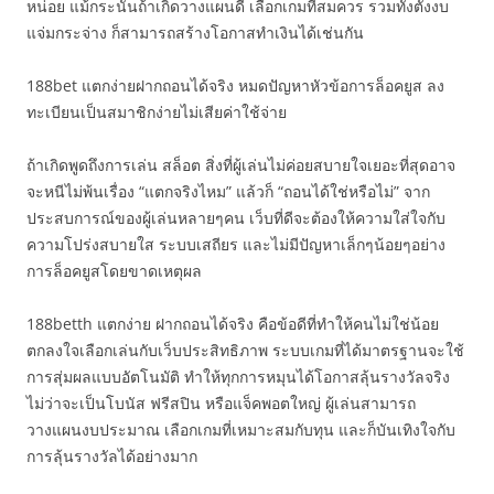
หน่อย แม้กระนั้นถ้าเกิดวางแผนดี เลือกเกมที่สมควร รวมทั้งตั้งงบ
แจ่มกระจ่าง ก็สามารถสร้างโอกาสทำเงินได้เช่นกัน
188bet แตกง่ายฝากถอนได้จริง หมดปัญหาหัวข้อการล็อคยูส ลง
ทะเบียนเป็นสมาชิกง่ายไม่เสียค่าใช้จ่าย
ถ้าเกิดพูดถึงการเล่น สล็อต สิ่งที่ผู้เล่นไม่ค่อยสบายใจเยอะที่สุดอาจ
จะหนีไม่พ้นเรื่อง “แตกจริงไหม” แล้วก็ “ถอนได้ใช่หรือไม่” จาก
ประสบการณ์ของผู้เล่นหลายๆคน เว็บที่ดีจะต้องให้ความใส่ใจกับ
ความโปร่งสบายใส ระบบเสถียร และไม่มีปัญหาเล็กๆน้อยๆอย่าง
การล็อคยูสโดยขาดเหตุผล
188betth แตกง่าย ฝากถอนได้จริง คือข้อดีที่ทำให้คนไม่ใช่น้อย
ตกลงใจเลือกเล่นกับเว็บประสิทธิภาพ ระบบเกมที่ได้มาตรฐานจะใช้
การสุ่มผลแบบอัตโนมัติ ทำให้ทุกการหมุนได้โอกาสลุ้นรางวัลจริง
ไม่ว่าจะเป็นโบนัส ฟรีสปิน หรือแจ็คพอตใหญ่ ผู้เล่นสามารถ
วางแผนงบประมาณ เลือกเกมที่เหมาะสมกับทุน และก็บันเทิงใจกับ
การลุ้นรางวัลได้อย่างมาก