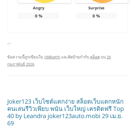
Angry
Surprise
0
%
0
%
…
ข้อความนี้ถูกเขียนใน
188betth
และติดป้ายกำกับ
สล็อต
บน
26
กุมภาพันธ์ 2026
Joker123 เว็บไซต์แตกง่าย สล็อตเว็บแตกหนัก
คนเล่นรีวิวเพียบ พนัน เว็บใหญ่ เครดิตฟรี Top
40 by Leandra joker123auto.mobi 29 เม.ย.
69