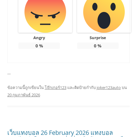
Angry
Surprise
0
%
0
%
…
ข้อความนี้ถูกเขียนใน
โจ๊กเกอร์123
และติดป้ายกำกับ
joker123auto
บน
20 กุมภาพันธ์ 2026
เว็บแทงบอล 26 February 2026 แทงบอล