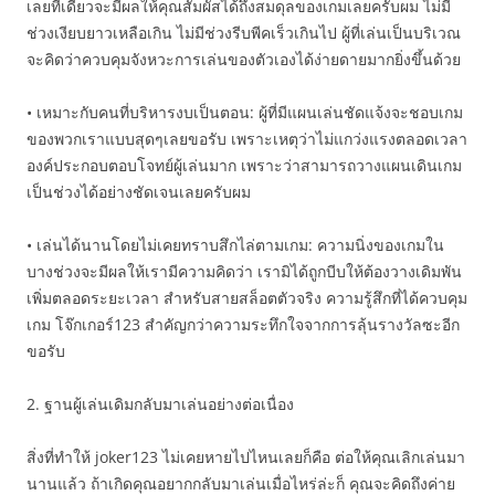
เลยทีเดียวจะมีผลให้คุณสัมผัสได้ถึงสมดุลของเกมเลยครับผม ไม่มี
ช่วงเงียบยาวเหลือเกิน ไม่มีช่วงรีบพีคเร็วเกินไป ผู้ที่เล่นเป็นบริเวณ
จะคิดว่าควบคุมจังหวะการเล่นของตัวเองได้ง่ายดายมากยิ่งขึ้นด้วย
• เหมาะกับคนที่บริหารงบเป็นตอน: ผู้ที่มีแผนเล่นชัดแจ้งจะชอบเกม
ของพวกเราแบบสุดๆเลยขอรับ เพราะเหตุว่าไม่แกว่งแรงตลอดเวลา
องค์ประกอบตอบโจทย์ผู้เล่นมาก เพราะว่าสามารถวางแผนเดินเกม
เป็นช่วงได้อย่างชัดเจนเลยครับผม
• เล่นได้นานโดยไม่เคยทราบสึกไล่ตามเกม: ความนิ่งของเกมใน
บางช่วงจะมีผลให้เรามีความคิดว่า เรามิได้ถูกบีบให้ต้องวางเดิมพัน
เพิ่มตลอดระยะเวลา สำหรับสายสล็อตตัวจริง ความรู้สึกที่ได้ควบคุม
เกม โจ๊กเกอร์123 สำคัญกว่าความระทึกใจจากการลุ้นรางวัลซะอีก
ขอรับ
2. ฐานผู้เล่นเดิมกลับมาเล่นอย่างต่อเนื่อง
สิ่งที่ทำให้ joker123 ไม่เคยหายไปไหนเลยก็คือ ต่อให้คุณเลิกเล่นมา
นานแล้ว ถ้าเกิดคุณอยากกลับมาเล่นเมื่อไหร่ล่ะก็ คุณจะคิดถึงค่าย