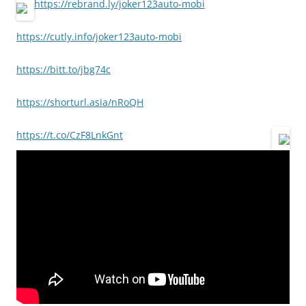
https://rebrand.ly/joker123auto-mobi
https://cutly.info/joker123auto-mobi
https://bitt.to/jbg74c
https://shorturl.asia/nRoQH
https://t.co/CzF8LnkGnt