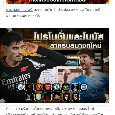
แทงบอลออนไลน์
เพราะเหตุใดจำเป็นต้อง แทงบอล ในระบบมี
ความปลอดภัยอย่างไร
คำว่าการพนันบอลในระบบหมายถึงการ แทงบอลออนไลน์
เนื่องจากว่ามีฐานข้อมูลที่ชัดแจ้ง สามารถสำรวจได้ว่า คุณสมัคร