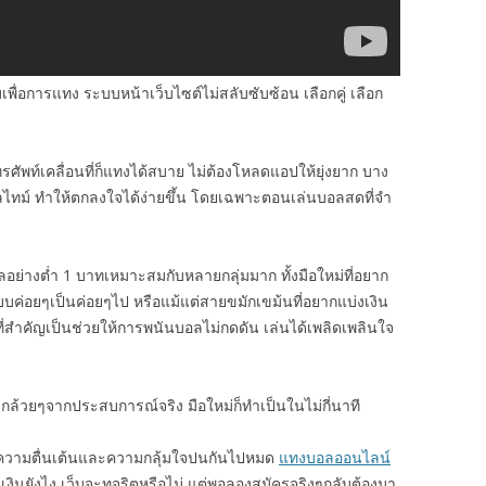
เพื่อการแทง ระบบหน้าเว็บไซต์ไม่สลับซับซ้อน เลือกคู่ เลือก
รศัพท์เคลื่อนที่ก็แทงได้สบาย ไม่ต้องโหลดแอปให้ยุ่งยาก บาง
ยลไทม์ ทำให้ตกลงใจได้ง่ายขึ้น โดยเฉพาะตอนเล่นบอลสดที่จำ
อย่างต่ำ 1 บาทเหมาะสมกับหลายกลุ่มมาก ทั้งมือใหม่ที่อยาก
บบค่อยๆเป็นค่อยๆไป หรือแม้แต่สายขมักเขม้นที่อยากแบ่งเงิน
สำคัญเป็นช่วยให้การพนันบอลไม่กดดัน เล่นได้เพลิดเพลินใจ
ล้วยๆจากประสบการณ์จริง มือใหม่ก็ทำเป็นในไม่กี่นาที
ยังความตื่นเต้นและความกลุ้มใจปนกันไปหมด
แทงบอลออนไลน์
ินยังไง เว็บจะทุจริตหรือไม่ แต่พอลองสมัครจริงๆกลับต้องมา