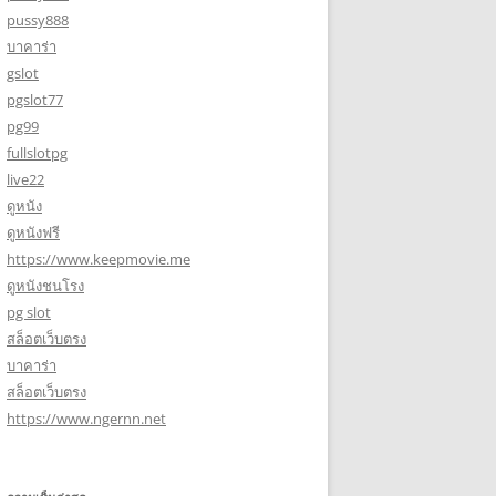
pussy888
บาคาร่า
gslot
pgslot77
pg99
fullslotpg
live22
ดูหนัง
ดูหนังฟรี
https://www.keepmovie.me
ดูหนังชนโรง
pg slot
สล็อตเว็บตรง
บาคาร่า
สล็อตเว็บตรง
https://www.ngernn.net