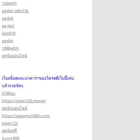
1xbetth
pgslot แตกง่าย
pgslot
pg slot
kiss918
pgslot
188betth
ดูหนังออนไลน์
เว็บสล็อตและบาคาร่าของโครตดีเว็บนี้เล่น
แล้วรวยจัดๆ
918kiss
https://joker123.money
ดูหนังออนไลน์
https://sagame168th.com
joker123
ดูหนังฟรี
pussy888