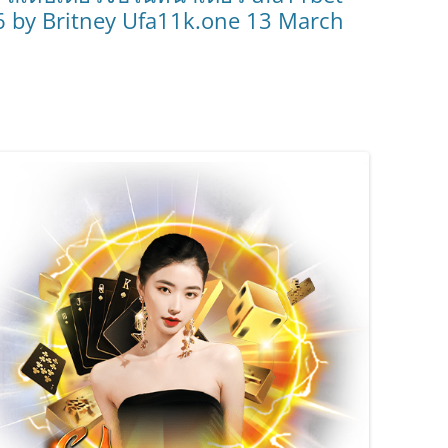
p 16 by Britney Ufa11k.one 13 March