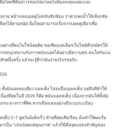
ับมือใหม่ที่ต้องการลองก่อนโดยไม่ต้องลงทุนเยอะแยะ
ข้าใจง่าย หน้าแทงบอลดูไม่สลับซับซ้อน ราคาแพงน้ำให้เลือกชัด
ือกได้ตามถนัด มือใหม่สามารถเริ่มจากบอลคู่เดียวเพื่อ
อย่างที่คนไม่ใช่น้อยคิด ขอเพียงแค่เลือกเว็บไซต์ดีๆสมัครให้
ก็สามารถสนุกสนานกับการพนันบอลได้อย่างมีความสุข คนใดกันแน่
หนึ่งครั้ง แล้วจะรู้ดีว่ามันง่ายจริงๆขอรับ
2026
งยังบอลคนเดียว บอลเต็ง ไปจนถึงบอลสเต็ป แต่สิ่งที่ทำให้
ื่องที่สุดในปี 2026 ก็คือ พนันบอลสเต็ป เนื่องจากมันให้ทั้งยัง
มกระจ่างกว่าที่คิด หากเลือกเล่นอย่างมีระบบระเบียบ
5–7 คู่หวังมั่งคั่งเร็ว ท้ายที่สุดเสียเรียบ นั่นทำให้ผมเริ่ม
” มาเป็น “เล่นน้อยแต่คุณภาพ” แล้วก็นี่คือจุดแปลงสำคัญของ