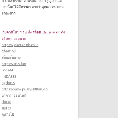
ความสำเร็จมักมาพร้อมกับการสูญเสีย แม้
กระนั้นมิได้มีความหมายว่าคุณควรจะยอม
ยกธงขาว
เว็บคาสิโนน่าเล่น ทั้ง
สล็อต
และ
บาคาร่า
ตึง
จริงแตกบ่อยมาก
https://joker123th.co.in
สล็อต168
สล็อตเว็บตรง
https://st99.fun
jinda44
JINDA888
pgslot99
https://www.pussy888fun.vip
บาคาร่าออนไลน์
slotxo
slotpg
ดูหนังโป๊