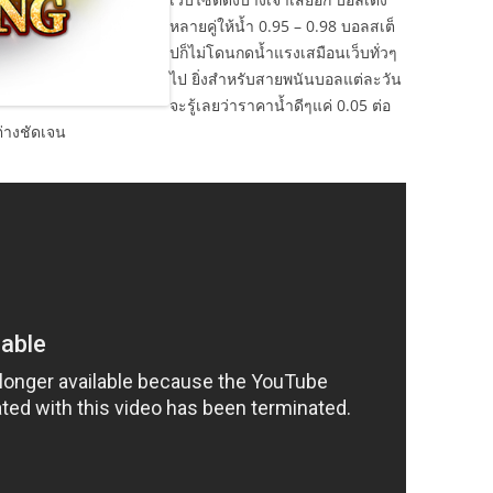
หลายคู่ให้น้ำ 0.95 – 0.98 บอลสเต็
ปก็ไม่โดนกดน้ำแรงเสมือนเว็บทั่วๆ
ไป ยิ่งสำหรับสายพนันบอลแต่ละวัน
จะรู้เลยว่าราคาน้ำดีๆแค่ 0.05 ต่อ
่างชัดเจน