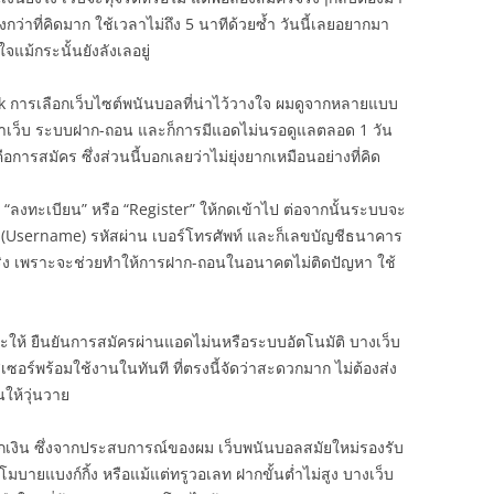
งกว่าที่คิดมาก ใช้เวลาไม่ถึง 5 นาทีด้วยซ้ำ วันนี้เลยอยากมา
แม้กระนั้นยังลังเลอยู่
fa11k การเลือกเว็บไซต์พนันบอลที่น่าไว้วางใจ ผมดูจากหลายแบบ
งหน้าเว็บ ระบบฝาก-ถอน และก็การมีแอดไม่นรอดูแลตลอด 1 วัน
อการสมัคร ซึ่งส่วนนี้บอกเลยว่าไม่ยุ่งยากเหมือนอย่างที่คิด
ุ่ม “ลงทะเบียน” หรือ “Register” ให้กดเข้าไป ต่อจากนั้นระบบจะ
้ใช้ (Username) รหัสผ่าน เบอร์โทรศัพท์ และก็เลขบัญชีธนาคาร
ูลจริง เพราะจะช่วยทำให้การฝาก-ถอนในอนาคตไม่ติดปัญหา ใช้
ให้ ยืนยันการสมัครผ่านแอดไม่นหรือระบบอัตโนมัติ บางเว็บ
เซอร์พร้อมใช้งานในทันที ที่ตรงนี้จัดว่าสะดวกมาก ไม่ต้องส่ง
ให้วุ่นวาย
ากเงิน ซึ่งจากประสบการณ์ของผม เว็บพนันบอลสมัยใหม่รองรับ
ยแบงก์กิ้ง หรือแม้แต่ทรูวอเลท ฝากขั้นต่ำไม่สูง บางเว็บ