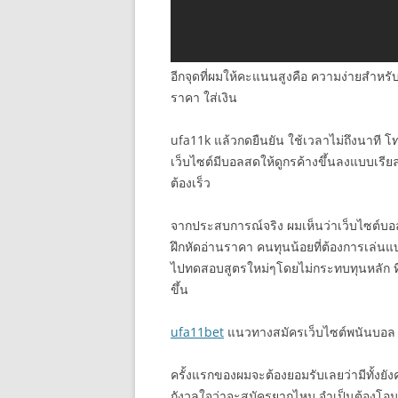
อีกจุดที่ผมให้คะแนนสูงคือ ความง่ายสำหรับ
ราคา ใส่เงิน
ufa11k แล้วกดยืนยัน ใช้เวลาไม่ถึงนาที โท
เว็บไซต์มีบอลสดให้ดูกรค้างขึ้นลงแบบเรี
ต้องเร็ว
จากประสบการณ์จริง ผมเห็นว่าเว็บไซต์บอล
ฝึกหัดอ่านราคา คนทุนน้อยที่ต้องการเล่นแ
ไปทดสอบสูตรใหม่ๆโดยไม่กระทบทุนหลัก ที่
ขึ้น
ufa11bet
แนวทางสมัครเว็บไซต์พนันบอล ก
ครั้งแรกของผมจะต้องยอมรับเลยว่ามีทั้ง
กังวลใจว่าจะสมัครยากไหม จำเป็นต้องโอนเง