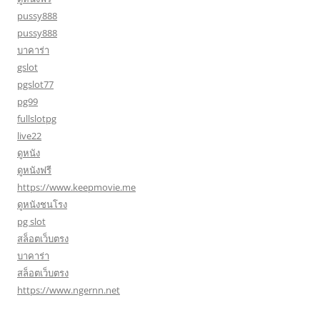
pussy888
pussy888
บาคาร่า
gslot
pgslot77
pg99
fullslotpg
live22
ดูหนัง
ดูหนังฟรี
https://www.keepmovie.me
ดูหนังชนโรง
pg slot
สล็อตเว็บตรง
บาคาร่า
สล็อตเว็บตรง
https://www.ngernn.net