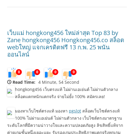
เว็บแม่ hongkong456 ใหม่ล่าสุด Top 83 by
Zane hongkong456 Hongkong456.co สล็อต
webใหญ่ แจกเครดิตฟรี 13 ก.พ. 25 พนัน
ออนไลน์
0
0
0
0
Read Time:
4 Minute, 54 Second
hongkong456 เว็บตรงแท้ ไม่ผ่านเอเย่นต์ ไม่ผ่านตัวกลาง
สล็อตแตกหนักแตกจริง จ่ายไม่ยั้ง 100% สมัครเลย!
มองหาเว็บไซต์ตรงแท้ มองหา
pgslot
สล็อตเว็บไซต์ตรงแท้
100% ไม่ผ่านเอเย่นต์ ไม่ผ่านตัวกลาง เว็บไซต์ตรงมาตรฐาน
ระดับโลกที่มีความน่าวางใจและความปลอดภัยสูง ลิขสิทธิ์แท้จาก
ค่ายเกมชั้นหนึ่งเยอะแยะ รับรองเกมประสิทธิภาพแตกจริงทุกเกม