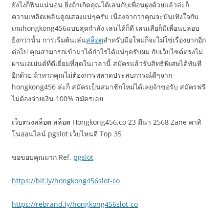
ยังไงก็ฟินแน่นอน ยิ่งถ้าเกิดคุณได้เล่นกับเพื่อนฝูงด้วยแล้วล่ะก็
ความเพลิดเพลินคูณสองแน่ๆครับ เนื่องจากว่าคุณจะบันเทิงใจกับ
เกมhongkong456แบบสุดกำลัง เล่นได้ก็ดี เล่นเสียก็มีเพื่อนปลอบ
ยิ่งกว่านั้น การเริ่มต้นเล่น
สล็อต
สำหรับมือใหม่ก็จะไม่ใช่เรื่องยากอีก
ต่อไป คุณสามารถเข้ามาได้กำไรได้แน่ๆครับผม กับเว็บไซต์ตรงไม่
ผ่านเอเย่นต์ที่ดีเยี่ยมที่สุดในเวลานี้ สมัครแล้วรับสิทธิพิเศษได้ทันที
อีกด้วย ถ้าหากคุณไม่ต้องการพลาดประสบการณ์ดีๆจาก
hongkong456 ล่ะก็ สมัครเป็นสมาชิกใหม่ได้เลยจ้าขอรับ สมัครฟรี
ไม่ต้องจ่ายเงิน 100% สมัครเลย
เว็บตรงสล็อต สล็อต Hongkong456.co 23 มีนา 2568 Zane คาสิ
โนออนไลน์ pgslot เว็บไหนดี Top 35
ขอขอบคุณมาก Ref.
pgslot
https://bit.ly/hongkong456slot-co
https://rebrand.ly/hongkong456slot-co