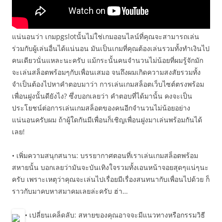
แน่นอนว่า เกมpgslotนั้นไม่ใช่เกมออนไลน์ที่คุณจะสามารถเล่น
ร่วมกับผู้เล่นอื่นได้แน่นอน มันเป็นเกมที่คุณต้องเล่นรวมทั้งทำเงินไป
คนเดียวนั่นแหละนะครับ แม้กระนั้นคนจำนวนไม่น้อยที่ผมรู้จักมัก
จะเล่นสล็อตพร้อมๆกับเพื่อนเสมอ จนถึงผมเกิดความสงสัยรวมทั้ง
จำเป็นต้องไปหาคำตอบมาว่า การเล่นเกมสล็อตเว็บไซต์ตรงพร้อม
เพื่อนฝูงนั้นดียังไง? ซึ่งบอกเลยว่า คำตอบที่ได้มานั้น คงจะเป็น
ประโยชน์ต่อการเล่นเกมสล็อตของคนอีกจำนวนไม่น้อยอย่าง
แน่นอนครับผม ถ้าผู้ใดกันมีเพื่อนก็เชิญเพื่อนฝูงมาเล่นพร้อมกันได้
เลย!
• เพิ่มความสนุกสนาน: บรรยากาศตอนที่เราเล่นเกมสล็อตพร้อม
สหายนั้น บอกเลยว่ามันจะบันเทิงใจรวมทั้งเอนหน้าจอยสุดๆแน่ๆนะ
ครับ เพราะเหตุว่าคุณจะเล่นไปเรื่อยมีเรื่องสนทนากับเพื่อนไปด้วย ก็
ราวกับมาคบหาสมาคมเลยล่ะครับ ฮ่า…
• เปลี่ยนเคล็ดลับ: สหายของคุณอาจจะมีแนวทางหรือกรรมวิธี