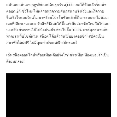
แน่นอน เล่นเกมpgslotแบบฟินๆกว่า 4,000 เกมได้วันแล้ววันเล่า
ตลอด 24 ชั่วโมง ไม่พลาดทุกความสนุกสนานร่าเริงและก็ความ
รื่นเริงใจแบบจัดเต็ม มาพร้อมโปรโมชั่นแล้วก็กิจกรรมมากไม่น้อย
เลยทีเดียวเยอะแยะ รับสิทธิพิเศษได้ตั้งแต่เป็นสมาชิกใหม่กันไปเลย
นะครับ ฝากถอนได้ไม่มีอย่างต่ำ จ่ายไม่อั้น 100% มาสนุกสนานกับ
พวกเราเว็บไซต์พนัน สล็อต ได้แล้ววันนี้ อย่าคอยช้า! สมัครเป็น
สมาชิกใหม่ฟรี ไม่มีคุณค่าประเพณี สมัครเลย!
เล่นสล็อตออนไลน์พร้อมเพื่อนดีอย่างไร? ชาวเพื่อนพ้องเยอะจำเป็น
ต้องทดลอง!