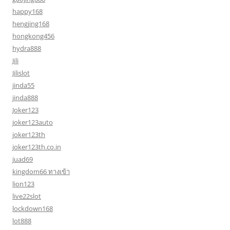
happy168
hengjing168
hongkong456
hydra888
Jili
Jilislot
jinda55
jinda888
Joker123
joker123auto
joker123th
joker123th.co.in
juad69
kingdom66 ทางเข้า
lion123
live22slot
lockdown168
lot888