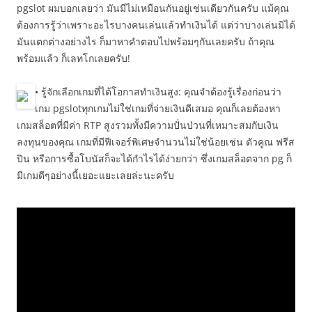
pgslot ผมบอกเลยว่า มันมีไม่เหมือนกันอยู่เช่นเดียวกันครับ แม้คุณ
ต้องการรู้ว่าเพราะอะไรบางคนเล่นแล้วทำเงินได้ แต่ว่าบางเล่นมิได้
มันแตกต่างอย่างไร ก็มาหาคำตอบไปพร้อมๆกันเลยครับ ถ้าคุณ
พร้อมแล้ว ก็เลทโกเลยครับ!
• รู้จักเลือกเกมที่ได้โอกาสทำเงินสูง: คุณจำต้องรู้เรื่องก่อนว่า
เกม pgslotทุกเกมไม่ใช่เกมที่จ่ายเงินดีเสมอ คุณก็เลยต้องหา
เกมสล็อตที่มีค่า RTP สูงรวมทั้งมีความปั่นป่วนที่เหมาะสมกับเงิน
ลงทุนของคุณ เกมที่มีฟีเจอร์พิเศษจำนวนไม่ใช่น้อยเช่น ตัวคูณ ฟรีส
ปิน หรือการซื้อโบนัสก็จะได้กำไรได้ง่ายกว่า ซึ่งเกมสล็อตจาก pg ก็
มีเกมดีๆอย่างนี้เยอะแยะเลยล่ะนะครับ