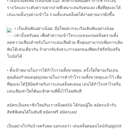
• เลือกเกมที่เหมาะสมกับตัวเอง: ศึกษาเกมที่มีอัตราการชำระเงิน
รางวัลและระดับความยากง่ายที่เหมาะสมกับตนเอง เพื่อที่คุณจะได้
เล่นเกมนั้นๆอย่างเข้าใจ รวมทั้งเล่นสล็อตได้ง่ายดายมากยิ่งขึ้น
• เริ่มเดิมพันอย่างน้อย: มือใหม่ควรจะเริ่มเดิมพันอย่างน้อย
เท่านั้นครับผม เพื่อทำความเข้าใจระบบของเกมสล็อตรวมทั้ง
ลดความเสี่ยงสำหรับในการเล่นเสียด้วย ซึ่งคุณสามารถเพิ่มการเดิม
พันได้เช่นเดียวกัน ถ้าหากจับจังหวะการออกของฟีพบร์ฟรีสปินหรือ
โบนัสได้
• ตั้งเป้าหมายในการได้กำไรรวมทั้งขาดทุน: ครั้งใดก็ตามเริ่มเล่น
คุณต้องกำหนดจุดมุ่งหมายในการทำกำไรรวมทั้งขาดทุนเอาไว้ เพื่อ
ที่คุณจะได้รู้ลิมิตสำหรับการเล่นสล็อตเสมอ เล่นได้กำไรเท่าไรหรือ
เล่นเสียเท่าใดก็ต้องเลิกตามที่ตั้งไว้โดยทันที
สมัครเป็นสมาชิกใหม่กับเราสล็อต456 ได้ก่อนผู้ใด สมัครแล้วรับ
สิทธิพิเศษได้ในทันที สมัครฟรี สมัครเลย!
เป็นอย่างไรกันบ้างครับผม บอกเลยว่า เล่นสล็อตออนไลน์กับpgslot