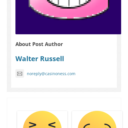
About Post Author
Walter Russell
noreply@casinoness.com