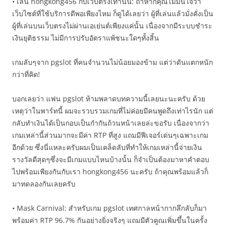
• เล่น hongkong456 กับเว็บตรงเท่านั้น: ถ้าหากคุณไม่มั่นใจว่า
เว็บไซต์ที่ใช้บริการดีพอเพียงไหม ก็ดูได้เลยว่า ผู้ที่เล่นแล้วมั่งคั่งเป็น
ผู้ที่เล่นบนเว็บตรงไม่ผ่านเอเย่นต์เพียงแค่นั้น เนื่องจากมีระบบชำระ
เงินยุติธรรม ไม่มีการปรับอัตราแพ้ชนะใดๆทั้งสิ้น
เกมลับๆจาก pgslot ที่คนจำนวนไม่น้อยมองข้าม แต่ว่าดันแตกหนัก
กว่าที่คิด!
บอกเลยว่า แฟน pgslot ห้ามพลาดบทความนี้เลยนะนะครับ ด้วย
เหตุว่าในพาร์ทนี้ ผมจะรวบรวมเกมที่ไม่ค่อยมีคนพูดถึงเท่าไรนัก แต่
กลับทำเงินได้เป็นกอบเป็นกำกันถ้วนหน้าเลยล่ะขอรับ เนื่องจากว่า
เกมเหล่านี้ส่วนมากจะมีค่า RTP ที่สูง แถมมีฟีเจอร์เด่นๆเฉพาะเกม
อีกด้วย ซึ่งนี่แหละครับผมเป็นเคล็ดลับที่ทำให้เกมเหล่านี้จ่ายเงิน
รางวัลดีสุดๆซึ่งจะมีเกมแบบไหนบ้างนั้น ก็จำเป็นต้องมาหาคำตอบ
ไปพร้อมเพียงกันกับเรา hongkong456 นะครับ ถ้าคุณพร้อมแล้วก็
มาทดลองกันเลยครับ
• Mask Carnival: สำหรับเกม pgslot เทศกาลหน้ากากลึกลับก็มา
พร้อมค่า RTP 96.7% กันอย่างยิ่งจริงๆ แถมมีตัวคูณเพิ่มขึ้นในครั้ง