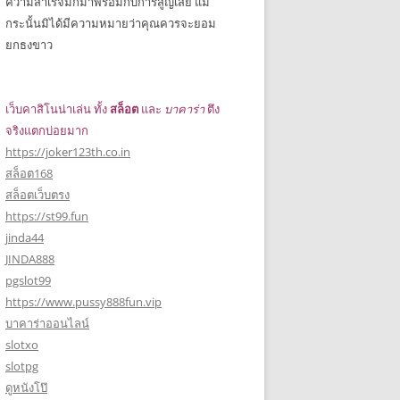
ความสำเร็จมักมาพร้อมกับการสูญเสีย แม้
กระนั้นมิได้มีความหมายว่าคุณควรจะยอม
ยกธงขาว
เว็บคาสิโนน่าเล่น ทั้ง
สล็อต
และ
บาคาร่า
ตึง
จริงแตกบ่อยมาก
https://joker123th.co.in
สล็อต168
สล็อตเว็บตรง
https://st99.fun
jinda44
JINDA888
pgslot99
https://www.pussy888fun.vip
บาคาร่าออนไลน์
slotxo
slotpg
ดูหนังโป๊