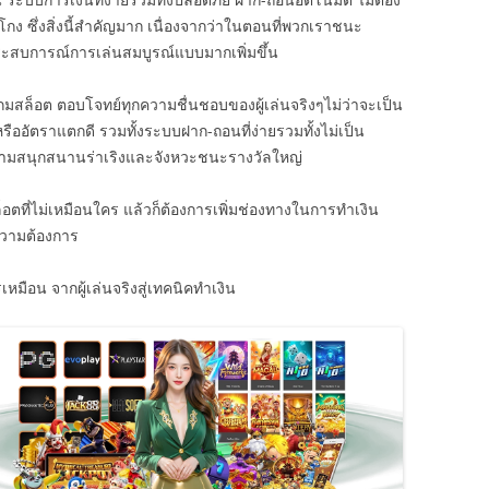
กง ซึ่งสิ่งนี้สำคัญมาก เนื่องจากว่าในตอนที่พวกเราชนะ
ะสบการณ์การเล่นสมบูรณ์แบบมากเพิ่มขึ้น
กมสล็อต ตอบโจทย์ทุกความชื่นชอบของผู้เล่นจริงๆไม่ว่าจะเป็น
ออัตราแตกดี รวมทั้งระบบฝาก-ถอนที่ง่ายรวมทั้งไม่เป็น
้งความสนุกสนานร่าเริงและจังหวะชนะรางวัลใหญ่
ที่ไม่เหมือนใคร แล้วก็ต้องการเพิ่มช่องทางในการทำเงิน
ีความต้องการ
หมือน จากผู้เล่นจริงสู่เทคนิคทำเงิน