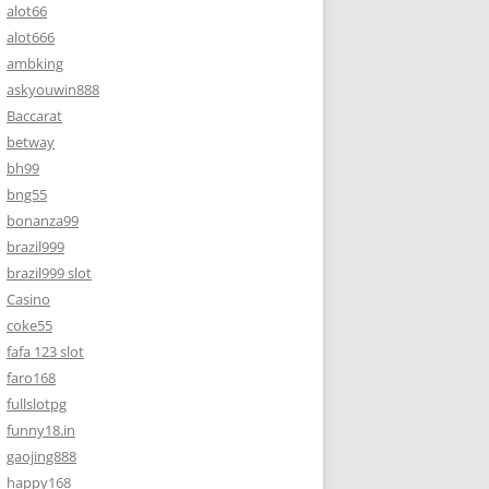
alot66
alot666
ambking
askyouwin888
Baccarat
betway
bh99
bng55
bonanza99
brazil999
brazil999 slot
Casino
coke55
fafa 123 slot
faro168
fullslotpg
funny18.in
gaojing888
happy168