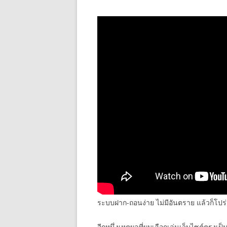
ระบบฝาก-ถอนง่าย ไม่มีอันตราย แล้วก็โปร
อีกหนึ่งเหตุผลที่ผมเลือกเล่นเว็บไซต์ตรงเป