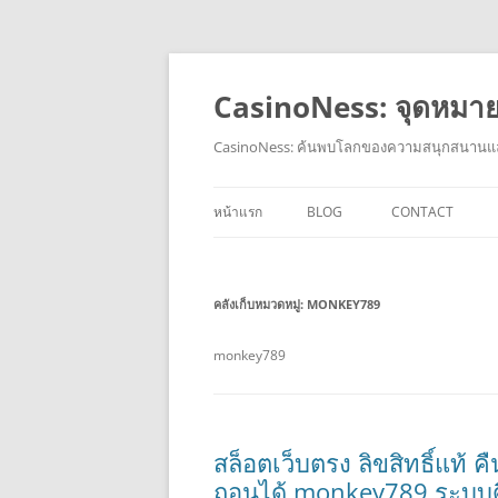
CasinoNess: จุดหมา
CasinoNess: ค้นพบโลกของความสนุกสนานและค
หน้าแรก
BLOG
CONTACT
คลังเก็บหมวดหมู่:
MONKEY789
monkey789
สล็อตเว็บตรง ลิขสิทธิ์แท้ 
ถอนได้ monkey789 ระบบดี 