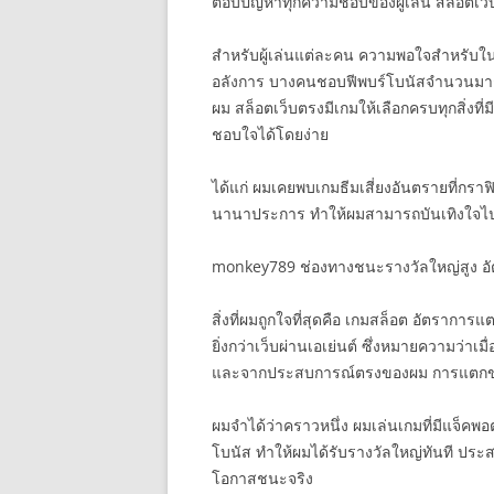
ตอบปัญหาทุกความชอบของผู้เล่น สล็อตเว
สำหรับผู้เล่นแต่ละคน ความพอใจสำหรับใ
อลังการ บางคนชอบฟีพบร์โบนัสจำนวนมา
ผม สล็อตเว็บตรงมีเกมให้เลือกครบทุกสิ่งที
ชอบใจได้โดยง่าย
ได้แก่ ผมเคยพบเกมธีมเสี่ยงอันตรายที่กราฟ
นานาประการ ทำให้ผมสามารถบันเทิงใจไปกั
monkey789 ช่องทางชนะรางวัลใหญ่สูง อ
สิ่งที่ผมถูกใจที่สุดคือ เกมสล็อต อัตราการ
ยิ่งกว่าเว็บผ่านเอเย่นต์ ซึ่งหมายความว่าเม
และจากประสบการณ์ตรงของผม การแตกของโ
ผมจำได้ว่าคราวหนึ่ง ผมเล่นเกมที่มีแจ็คพ
โบนัส ทำให้ผมได้รับรางวัลใหญ่ทันที ประส
โอกาสชนะจริง