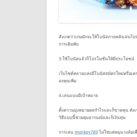
สังเกตว่าเกมมักจะให้โบนัสภายหลังเล่นไปจำ
การเดิมพัน
3.ใช้โบนัสแล้วก็โปรโมชั่นให้มีประโยชน์
เว็บไซต์หลายแห่งมีโบนัสสมัครใหม่หรือเคร
ลงทุนเพิ่ม
4.เล่นแบบมีเป้าหมาย
ตั้งความมุ่งหมายผลกำไรและก็ขาดทุน ดังเช
วิธีแบบนี้ช่วยคุมอารมณ์และก็เงินทุน
การเล่น
monkey789
ไม่ใช่แค่หมุนวงล้อเ