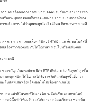
็บตรง
นการเล่นสล็อตแตกต่างกัน บางบุคคลชอบธีมเกมสวยๆกราฟิก
กหรือบางบุคคลชอบแจ็คพอตแตกง่าย จากประสบการณ์ของ
่มีความต้องการ ไม่ว่าคุณจะถูกใจสไตล์ไหน ก็สามารถหาเกมที่
ิกสุดตระการตา เกมสล็อต มีฟีพบร์ฟรีสปิน แล้วก็รอบโบนัสที่
บเรื่องราวของเกม กับได้โอกาสทำเงินไปพร้อมเพียงกัน
ัตราแตกดี
แตกของขวัญ เว็บตรงมักจะมีค่า RTP (Return to Player) สูงขึ้น
ื่อเราลงทุนพนัน ได้โอกาสได้รับรางวัลคืนกลับสูงขึ้นยิ่งกว่า
บนัสพิเศษหรือแจ็คพอตไม่ใช่เรื่องยากเกินไป
อตสะสม แล้วก็ในรอบที่ไม่คาดคิด วงล้อก็เรียงครบตามไลน์
บการณ์นั้นทำให้ผมรับรองได้เลยว่า สล็อตเว็บตรง ช่วยเพิ่ม