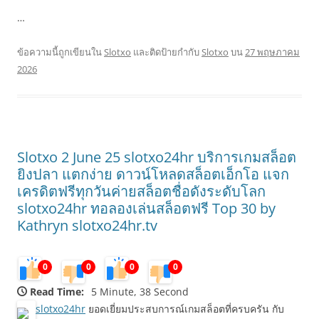
…
ข้อความนี้ถูกเขียนใน
Slotxo
และติดป้ายกำกับ
Slotxo
บน
27 พฤษภาคม
2026
Slotxo 2 June 25 slotxo24hr บริการเกมสล็อต
ยิงปลา แตกง่าย ดาวน์โหลดสล็อตเอ็กโอ แจก
เครดิตฟรีทุกวันค่ายสล็อตชื่อดังระดับโลก
slotxo24hr ทอลองเล่นสล็อตฟรี Top 30 by
Kathryn slotxo24hr.tv
0
0
0
0
Read Time:
5 Minute, 38 Second
slotxo24hr
ยอดเยี่ยมประสบการณ์เกมสล็อตที่ครบครัน กับ