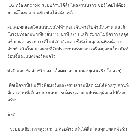
iOS หรือ Android ระบบก็รันได้ลื่นไหลผ่านบราวเซอร์โดยไม่ต้อง
ดาวน์โหลดแอปพลิเคชันให้หนักเครื่อง
ผมเคยทดลองนั่งเล่นบนรถไฟฟ้าตอนเดินทางไปดำเนินงาน และก็
ยังรวมทั้งตอนพักเที่ยงสั้นๆ15 นาที ระบบเสถียรมาก ไม่มีอาการหลุด
หรือเกมค้างระหว่างที่โบนัสกำลังแตก ซึ่งนี่เป็นจุดเด่นที่เหนือกว่า
ค่ายกำเนิดใหม่บางค่ายที่รับประทานทรัพยากรเครื่องสูงจนโทรศัพท์
ร้อนจี๋และแบตเตอรี่หมดไว
ข้อดี และ ข้อตำหนิ ของ สล็อตxo จากมุมมองผู้เล่นจริง (ไม่อวย)
เพื่อเนื้อหานี้เป็นรีวิวที่สมจริงและชอบธรรมที่สุด ผมได้ทำสรุปส่วนที่
ดีและส่วนที่เสียจากประสบการณ์ตรงออกมาเป็นข้อๆดังต่อไปนี้นะ
ครับ:
ข้อดี
• ระบบเสถียรภาพสูง: เกมไม่ค่อยค้าง เล่นได้ลื่นไหลทุกแพลตฟอร์ม