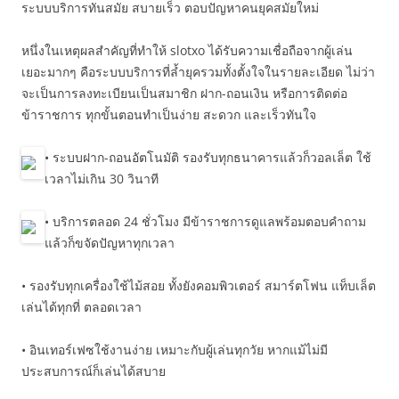
ระบบบริการทันสมัย สบายเร็ว ตอบปัญหาคนยุคสมัยใหม่
หนึ่งในเหตุผลสำคัญที่ทำให้ slotxo ได้รับความเชื่อถือจากผู้เล่น
เยอะมากๆ คือระบบบริการที่ล้ำยุครวมทั้งตั้งใจในรายละเอียด ไม่ว่า
จะเป็นการลงทะเบียนเป็นสมาชิก ฝาก-ถอนเงิน หรือการติดต่อ
ข้าราชการ ทุกขั้นตอนทำเป็นง่าย สะดวก และเร็วทันใจ
• ระบบฝาก-ถอนอัตโนมัติ รองรับทุกธนาคารแล้วก็วอลเล็ต ใช้
เวลาไม่เกิน 30 วินาที
• บริการตลอด 24 ชั่วโมง มีข้าราชการดูแลพร้อมตอบคำถาม
แล้วก็ขจัดปัญหาทุกเวลา
• รองรับทุกเครื่องใช้ไม้สอย ทั้งยังคอมพิวเตอร์ สมาร์ตโฟน แท็บเล็ต
เล่นได้ทุกที่ ตลอดเวลา
• อินเทอร์เฟซใช้งานง่าย เหมาะกับผู้เล่นทุกวัย หากแม้ไม่มี
ประสบการณ์ก็เล่นได้สบาย