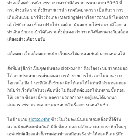
ทำดสล็อตก้าวหน้า เพราะบาคาร่ามีอัตราการชนะแบบ 50:50 ที่
กระจ่างแจ้ง รวมทั้งถ้าหากเรานำ เทคนิคบาคาร่า เป็นต้นว่า การ
เดินเงินแบบ มาร์ท้วงติงเกล (Martingale) หรือการอ่านเค้าไพ่มังกร
เค้าไพ่ปิงปอง เข้ามาปรับใช้ร่วมด้วย มันจะช่วยให้พวกเรามีโอกาส
ทำเงินเข้ากระเป๋าได้นิ่งรวมทั้งมั่นคงกว่าการหวังพึ่งพาดวงกับสล็อต
เพียงอย่างเดียวขอรับ
สล็อตxo เว็บสล็อตแตกหนัก เว็บตรงไม่ผ่านเอเย่นต์ ฝากถอนออโต้
สิ่งที่ผมรู้สึกว่าเป็นจุดเด่นของ slotxo24hr คือเรื่องระบบฝากถอนออ
โต้ จากประสบการณ์ของผม การทำรายการใช้เวลาไม่นาน บาง
โอกาสไม่ถึง 1 นาทีเงินก็เข้าเครดิตให้เล่นได้ในทันที ส่วนตอนถอน
ก็นับว่าเร็วทันใจในระดับหนึ่ง ไม่ต้องติดต่อแอดไม่นหลายขั้นตอน
ให้ยุ่งยาก ซึ่งตรงนี้ช่วยลดความวิตกกังวลของผู้เล่นได้มากพอ
สมควร เพราะว่าหลายๆคนชอบกลัวเรื่องการถอนเงินช้า
ในด้านเกม
slotxo24hr
ข้างในเว็บจะเน้นแนวเกมสล็อตที่ได้รับ
ความนิยมที่เคยชินกันดี มีอีกทั้งแบบคลาสสิกและแบบกราฟิกใหม่ๆ
เอฟเฟกต์เสียงแล้วก็ภาพค่อนข้างเหมือนจริง ทำให้ตอนที่เล่นรู้สึก