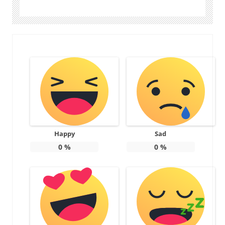
Happy
Sad
0
%
0
%