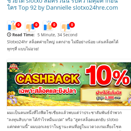
ช่วยได้ slotxo สมัครวันนี้ รับความคุ้มค่าก่อน
ใคร Top 92 by Dannielle slotxo24hre.com
0
0
0
0
Read Time:
5 Minute, 34 Second
Slotxo24hr สล็อตค่ายใหญ่ แตกง่าย ไม่มีอย่างน้อย เล่นสล็อตได้
ทุกๆที่ แบบไม่อวย!
ผมเเป็นคนหนึ่งที่ไถฟีดโซเชียลแล้วพบแต่ว่าประชาสัมพันธ์จำพวก
“ลงทุนสิบบาท ได้กำไรหมื่นแปด” หรือ “สูตรสล็อตแตกยับ slotxo
แค่กดตามนี้” ผมบอกเลยว่าในฐานะคนที่อยู่ในแวดวงเกมเสี่ยงโชค