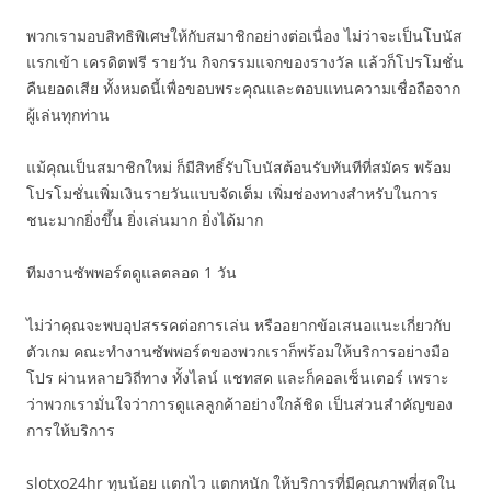
พวกเรามอบสิทธิพิเศษให้กับสมาชิกอย่างต่อเนื่อง ไม่ว่าจะเป็นโบนัส
แรกเข้า เครดิตฟรี รายวัน กิจกรรมแจกของรางวัล แล้วก็โปรโมชั่น
คืนยอดเสีย ทั้งหมดนี้เพื่อขอบพระคุณและตอบแทนความเชื่อถือจาก
ผู้เล่นทุกท่าน
แม้คุณเป็นสมาชิกใหม่ ก็มีสิทธิ์รับโบนัสต้อนรับทันทีที่สมัคร พร้อม
โปรโมชั่นเพิ่มเงินรายวันแบบจัดเต็ม เพิ่มช่องทางสำหรับในการ
ชนะมากยิ่งขึ้น ยิ่งเล่นมาก ยิ่งได้มาก
ทีมงานซัพพอร์ตดูแลตลอด 1 วัน
ไม่ว่าคุณจะพบอุปสรรคต่อการเล่น หรืออยากข้อเสนอแนะเกี่ยวกับ
ตัวเกม คณะทำงานซัพพอร์ตของพวกเราก็พร้อมให้บริการอย่างมือ
โปร ผ่านหลายวิถีทาง ทั้งไลน์ แชทสด และก็คอลเซ็นเตอร์ เพราะ
ว่าพวกเรามั่นใจว่าการดูแลลูกค้าอย่างใกล้ชิด เป็นส่วนสำคัญของ
การให้บริการ
slotxo24hr ทุนน้อย แตกไว แตกหนัก ให้บริการที่มีคุณภาพที่สุดใน