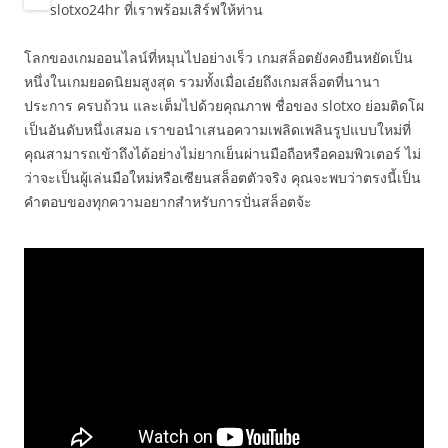
slotxo24hr ที่เราพร้อมเสิร์ฟให้ท่าน
โลกของเกมออนไลน์ที่หมุนไปอย่างเร็ว เกมสล็อตยังคงยืนหยัดเป็น
หนึ่งในเกมยอดนิยมสูงสุด รวมทั้งเมื่อเอ๋ยถึงเกมสล็อตที่นานา
ประการ ครบถ้วน และเต็มไปด้วยคุณภาพ ชื่อของ slotxo ย่อมติดโผ
เป็นอันดับหนึ่งเสมอ เราขอนำเสนอความเพลิดเพลินรูปแบบใหม่ที่
คุณสามารถเข้าถึงได้อย่างไม่ยากเย็นผ่านมือถือหรือคอมพิวเตอร์ ไม่
ว่าจะเป็นผู้เล่นมือใหม่หรือเซียนสล็อตตัวจริง คุณจะพบว่าตรงนี้เป็น
คำตอบของทุกความอยากสำหรับการปั่นสล็อตจ้ะ