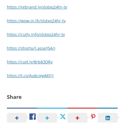
https://rebrand.ly/slotxo24hr-tv
https://wow.in.th/slotxo24hr-tv
https://cutly.info/slotxo24hr-tv
https://shorturl.asia/J5Arj
https://cutt.ly/8rb83DRv
https://t.co/AukcojwMQ1
Share