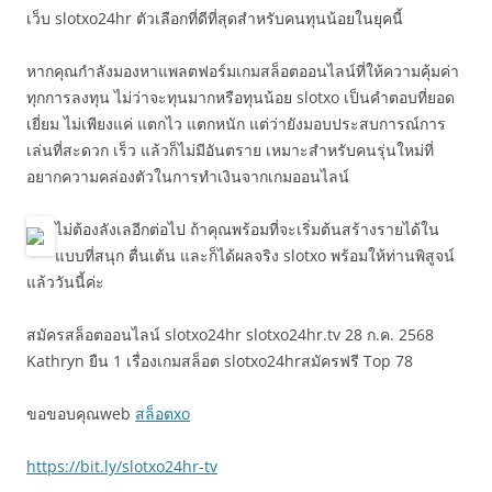
เว็บ slotxo24hr ตัวเลือกที่ดีที่สุดสำหรับคนทุนน้อยในยุคนี้
หากคุณกำลังมองหาแพลตฟอร์มเกมสล็อตออนไลน์ที่ให้ความคุ้มค่า
ทุกการลงทุน ไม่ว่าจะทุนมากหรือทุนน้อย slotxo เป็นคำตอบที่ยอด
เยี่ยม ไม่เพียงแค่ แตกไว แตกหนัก แต่ว่ายังมอบประสบการณ์การ
เล่นที่สะดวก เร็ว แล้วก็ไม่มีอันตราย เหมาะสำหรับคนรุ่นใหม่ที่
อยากความคล่องตัวในการทำเงินจากเกมออนไลน์
ไม่ต้องลังเลอีกต่อไป ถ้าคุณพร้อมที่จะเริ่มต้นสร้างรายได้ใน
แบบที่สนุก ตื่นเต้น และก็ได้ผลจริง slotxo พร้อมให้ท่านพิสูจน์
แล้ววันนี้ค่ะ
สมัครสล็อตออนไลน์ slotxo24hr slotxo24hr.tv 28 ก.ค. 2568
Kathryn ยืน 1 เรื่องเกมสล็อต slotxo24hrสมัครฟรี Top 78
ขอขอบคุณweb
สล็อตxo
https://bit.ly/slotxo24hr-tv