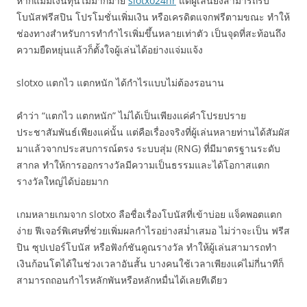
หากแม้มีเงินทุนไม่มากมาย
slotxo24hr
แต่ผู้เล่นยังสามารถรับ
โบนัสฟรีสปิน โปรโมชั่นเพิ่มเงิน หรือเครดิตแจกฟรีตามขณะ ทำให้
ช่องทางสำหรับการทำกำไรเพิ่มขึ้นหลายเท่าตัว เป็นจุดที่สะท้อนถึง
ความยืดหยุ่นแล้วก็ตั้งใจผู้เล่นได้อย่างแจ่มแจ้ง
slotxo แตกไว แตกหนัก ได้กำไรแบบไม่ต้องรอนาน
คำว่า “แตกไว แตกหนัก” ไม่ได้เป็นเพียงแค่คำโปรยปราย
ประชาสัมพันธ์เพียงแค่นั้น แต่คือเรื่องจริงที่ผู้เล่นหลายท่านได้สัมผัส
มาแล้วจากประสบการณ์ตรง ระบบสุ่ม (RNG) ที่มีมาตรฐานระดับ
สากล ทำให้การออกรางวัลมีความเป็นธรรมและได้โอกาสแตก
รางวัลใหญ่ได้บ่อยมาก
เกมหลายเกมจาก slotxo ลือชื่อเรื่องโบนัสที่เข้าบ่อย แจ็คพอตแตก
ง่าย ฟีเจอร์พิเศษที่ช่วยเพิ่มผลกำไรอย่างสม่ำเสมอ ไม่ว่าจะเป็น ฟรีส
ปิน ซุปเปอร์โบนัส หรือฟังก์ชันคูณรางวัล ทำให้ผู้เล่นสามารถทำ
เงินก้อนโตได้ในช่วงเวลาอันสั้น บางคนใช้เวลาเพียงแค่ไม่กี่นาทีก็
สามารถถอนกำไรหลักพันหรือหลักหมื่นได้เลยทีเดียว