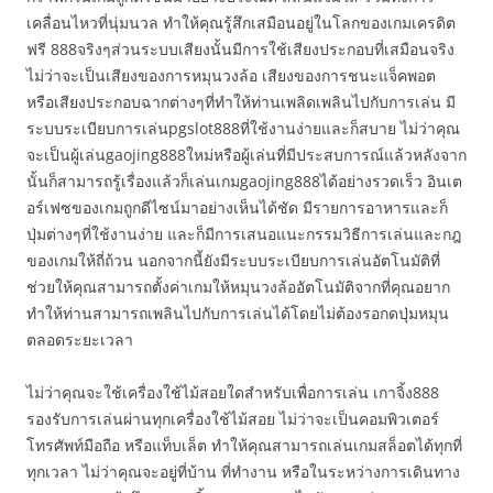
เคลื่อนไหวที่นุ่มนวล ทำให้คุณรู้สึกเสมือนอยู่ในโลกของเกมเครดิต
ฟรี 888จริงๆส่วนระบบเสียงนั้นมีการใช้เสียงประกอบที่เสมือนจริง
ไม่ว่าจะเป็นเสียงของการหมุนวงล้อ เสียงของการชนะแจ็คพอต
หรือเสียงประกอบฉากต่างๆที่ทำให้ท่านเพลิดเพลินไปกับการเล่น มี
ระบบระเบียบการเล่นpgslot888ที่ใช้งานง่ายและก็สบาย ไม่ว่าคุณ
จะเป็นผู้เล่นgaojing888ใหม่หรือผู้เล่นที่มีประสบการณ์แล้วหลังจาก
นั้นก็สามารถรู้เรื่องแล้วก็เล่นเกมgaojing888ได้อย่างรวดเร็ว อินเต
อร์เฟซของเกมถูกดีไซน์มาอย่างเห็นได้ชัด มีรายการอาหารและก็
ปุ่มต่างๆที่ใช้งานง่าย และก็มีการเสนอแนะกรรมวิธีการเล่นและกฎ
ของเกมให้ถี่ถ้วน นอกจากนี้ยังมีระบบระเบียบการเล่นอัตโนมัติที่
ช่วยให้คุณสามารถตั้งค่าเกมให้หมุนวงล้ออัตโนมัติจากที่คุณอยาก
ทำให้ท่านสามารถเพลินไปกับการเล่นได้โดยไม่ต้องรอกดปุ่มหมุน
ตลอดระยะเวลา
ไม่ว่าคุณจะใช้เครื่องใช้ไม้สอยใดสำหรับเพื่อการเล่น เกาจิ้ง888
รองรับการเล่นผ่านทุกเครื่องใช้ไม้สอย ไม่ว่าจะเป็นคอมพิวเตอร์
โทรศัพท์มือถือ หรือแท็บเล็ต ทำให้คุณสามารถเล่นเกมสล็อตได้ทุกที่
ทุกเวลา ไม่ว่าคุณจะอยู่ที่บ้าน ที่ทำงาน หรือในระหว่างการเดินทาง