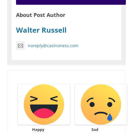
About Post Author
Walter Russell
noreply@casinoness.com
Happy
Sad