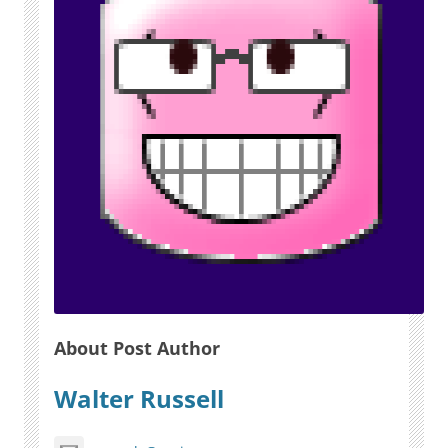
About Post Author
Walter Russell