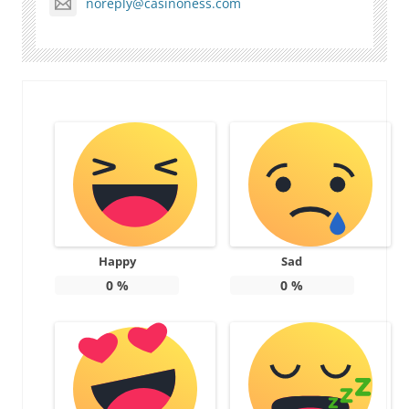
noreply@casinoness.com
Happy
Sad
0
%
0
%