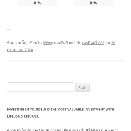
0
%
0
%
…
ข้อความนี้ถูกเขียนใน
888pg
และติดป้ายกำกับ
เครดิตฟรี 888
บน
30
กรกฎาคม 2024
ค้นหา
สำหรับ:
INVESTING IN YOURSELF IS THE MOST VALUABLE INVESTMENT WITH
LIFELONG RETURNS.
ความสำเร็จมักมาพร้อมกับการสูญเสีย แม้กระนั้นมิได้มีความหมายว่า