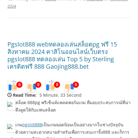
2024
Pgslot888 webทดลองเล่นสล็อตpg ฟรี 15
สิงหาคม 2024 คาสิโนออนไลน์เว็บตรง
pgslot888 ทดลองเล่น Top 5 by Sterling
เครดิตฟรี 888 Gaojing888.bet
0
0
0
0
Read Time:
5 Minute, 33 Second
สล็อต 888pg พรีเซ็นท์แพลตฟอร์มเกม ที่มอบประสบการณ์ที่น่า
ดึงดูดให้กับแฟนสล็อต
เกม
pgslot888
เป็นเกมยอดนิยมเป็นอย่างมากในช่วงปัจจุบัน
ด้วยความสะดวกสบายสำหรับเพื่อการเล่นเกาจิ้ง888 และก็การ