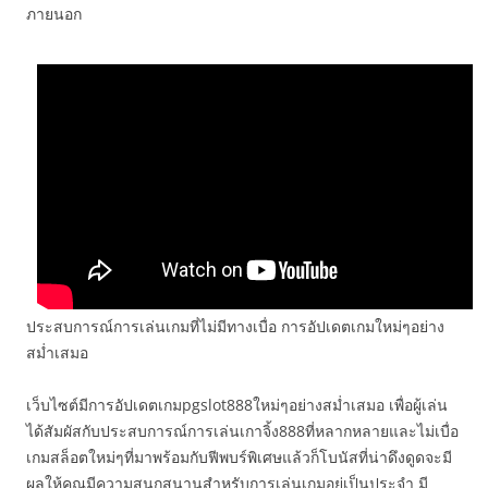
ภายนอก
ประสบการณ์การเล่นเกมที่ไม่มีทางเบื่อ การอัปเดตเกมใหม่ๆอย่าง
สม่ำเสมอ
เว็บไซต์มีการอัปเดตเกมpgslot888ใหม่ๆอย่างสม่ำเสมอ เพื่อผู้เล่น
ได้สัมผัสกับประสบการณ์การเล่นเกาจิ้ง888ที่หลากหลายและไม่เบื่อ
เกมสล็อตใหม่ๆที่มาพร้อมกับฟีพบร์พิเศษแล้วก็โบนัสที่น่าดึงดูดจะมี
ผลให้คุณมีความสนุกสนานสำหรับการเล่นเกมอยู่เป็นประจำ มี