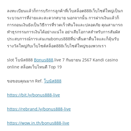
ลงทะเบียนแล้วก็การบริการลูกค้าที่เว็บสล็อต888เว็บไซต์ใหญ่เป็นก
ระบวนการที่ง่ายและสะดวกสบาย นอกจากนั้น การฝากเงินแล้วก็
การถอนเงินยังเป็นวิธีการที่รวดเร็วทันใจและปลอดภัย คุณสามารถ
ทำธุรกรรมการเงินได้อย่างแน่ใจ อย่าเสียโอกาสสำหรับการสัมผัส
ประสบการณ์การเล่นเกมbonus888ที่น่าตื่นตาตื่นใจและก็ลุ้นรับ
รางวัลใหญ่กับเว็บไซต์สล็อต888เว็บไซต์ใหญ่ของพวกเรา
slot โบนัส888
Bonus888
.live 7 กันยายน 2567 Kandi casino
online สล็อตเว็บไหนดี Top 19
ขอขอบคุณมาก Ref.
โบนัส888
https://bit.ly/bonus888-live
https://rebrand.ly/bonus888-live
https://wow.in.th/bonus888-live