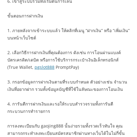
6. เข้าสู่ระบบรวมทั้งเริ่มต้นการเล่น
ขั้นตอนการฝากเงิน
1. ภายหลังจากเข้าระบบแล้ว ให้คลิกที่เมนู “ฝากเงิน” หรือ “เพิ่มเงิน”
บนหน้าเว็บไซต์
2. เลือกวิธีการฝากเงินที่คุณต้องการ ดังเช่น การโอนผ่านแบงค์
บัตรเครดิต/เดบิต หรือการใช้บริการกระเป๋าเงินอิเล็กทรอนิกส์
(True Wallet,
pgslot888
PromptPay)
3. กรอกข้อมูลการฝากเงินตามที่ระบบกำหนด ตัวอย่างเช่น จำนวน
เงินที่อยากฝาก รวมทั้งข้อมูลบัญชีที่ใช้ในลัษณะของการโอนเงิน
4. การันตีการฝากเงินและรอให้ระบบสำรวจรวมทั้งการันตี
กระบวนการทำรายการ
การลงทะเบียนกับ gaojing888 นั้นง่ายรวมทั้งรวดเร็วทันใจ คุณ
สามารถกระทำลงทะเบียนสมัครสมาชิกผ่านทางเว็บได้ในไม่กี่ขั้น