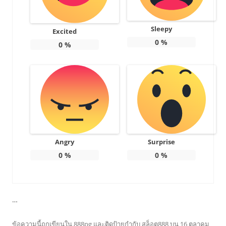
Sleepy
Excited
0
%
0
%
Angry
Surprise
0
%
0
%
…
ข้อความนี้ถูกเขียนใน
888pg
และติดป้ายกำกับ
สล็อต888
บน
16 ตุลาคม