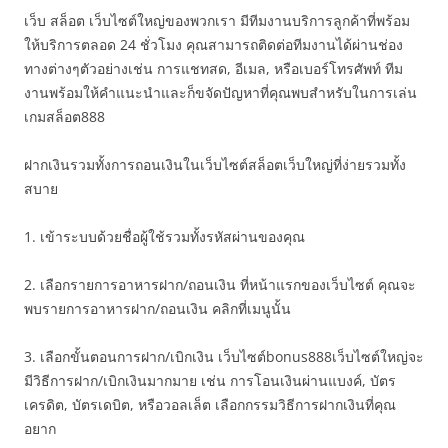
เว็บ สล็อต เว็บไซต์ใหญ่ของพวกเรา มีทีมงานบริการลูกค้าที่พร้อม
ให้บริการตลอด 24 ชั่วโมง คุณสามารถติดต่อทีมงานได้ผ่านช่อง
ทางต่างๆตัวอย่างเช่น การแชทสด, อีเมล, หรือเบอร์โทรศัพท์ ทีม
งานพร้อมให้คำแนะนำและก็ขจัดปัญหาที่คุณพบสำหรับในการเล่น
เกมสล็อต888
ฝากเงินรวมทั้งการถอนเงินในเว็บไซต์สล็อตเว็บใหญ่ที่ง่ายรวมทั้ง
สบาย
1. เข้าระบบด้วยชื่อผู้ใช้รวมทั้งรหัสผ่านของคุณ
2. เลือกรายการอาหารฝาก/ถอนเงิน ที่หน้าแรกของเว็บไซต์ คุณจะ
พบรายการอาหารฝาก/ถอนเงิน คลิกที่เมนูนั้น
3. เลือกขั้นตอนการฝาก/เบิกเงิน เว็บไซต์bonus888เว็บไซต์ใหญ่จะ
มีวิธีการฝาก/เบิกเงินมากมาย เช่น การโอนเงินผ่านแบงค์, บัตร
เครดิต, บัตรเดบิต, หรือวอลเล็ต เลือกกรรมวิธีการฝากเงินที่คุณ
อยาก