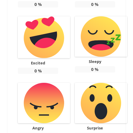
0
%
0
%
Sleepy
Excited
0
%
0
%
Angry
Surprise