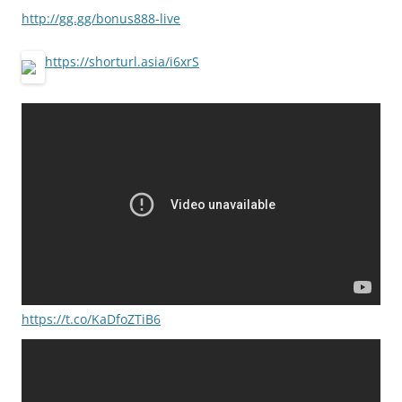
http://gg.gg/bonus888-live
https://shorturl.asia/i6xrS
https://t.co/KaDfoZTiB6