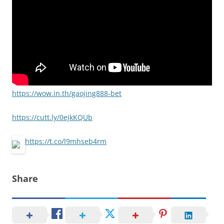
https://wow.in.th/gaojing888-bet
https://cutt.ly/0ejkKQUb
https://t.co/l9mhseb4rm
Share