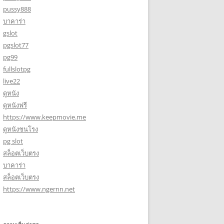
pussy888
บาคาร่า
gslot
pgslot77
pg99
fullslotpg
live22
ดูหนัง
ดูหนังฟรี
https://www.keepmovie.me
ดูหนังชนโรง
pg slot
สล็อตเว็บตรง
บาคาร่า
สล็อตเว็บตรง
https://www.ngernn.net