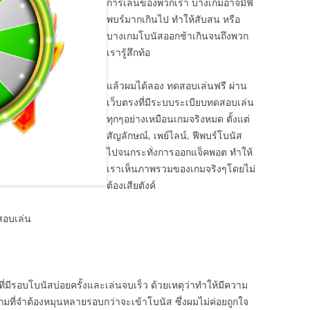
การเล่นของพวกเรา บางเกมอาจมีฟี
พบร์มากเกินไป ทำให้สับสน หรือ
บางเกมโบนัสออกช้าเกินจนถึงพวก
เรารู้สึกท้อ
แล้วผมได้ลอง ทดสอบเล่นฟรี ผ่าน
เว็บตรงที่มีระบบระเบียบทดสอบเล่น
ทุกๆอย่างเหมือนเกมจริงหมด ตั้งแต่
สัญลักษณ์, เพย์ไลน์, ฟีพบร์โบนัส
ไปจนกระทั่งการออกแจ็คพอต ทำให้
เราเห็นภาพรวมของเกมจริงๆโดยไม่
ต้องเสียตังค์
สอบเล่น
มีรอบโบนัสบ่อยครั้งและเล่นจบเร็ว ด้วยเหตุว่าทำให้มีความ
เกมที่จำต้องหมุนหลายรอบกว่าจะเข้าโบนัส ซึ่งผมไม่ค่อยถูกใจ