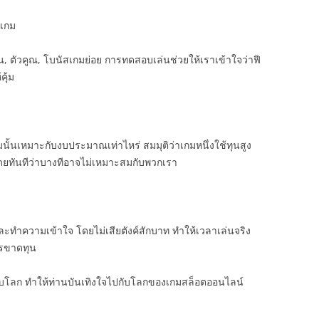
งเกม
น, ตัวคูณ, โบนัสเกมย่อย การทดสอบเล่นช่วยให้เราเข้าใจว่าฟี
คุ้ม
ั้นเหมาะกับงบประมาณเท่าไหร่ สมมุติว่าเกมหนึ่งใช้ทุนสูง
ยทันทีว่าบางทีอาจไม่เหมาะสมกับพวกเรา
่นและทำความเข้าใจ โดยไม่เสียตังค์สักบาท ทำให้เวลาเล่นจริง
ารขาดทุน
ับโลก ทำให้ท่านบันเทิงใจไปกับโลกของเกมสล็อตออนไลน์