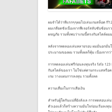
ผมจำได้ว่าทีแรกๆๆผมไปเล่นเกมสล็อต ff12
ผมเกลียดชังเนื่องจากฟีเจอร์สลับซับซ้อน
ผจญภัย รวมทั้งพบว่าเกมนี้ตรงกับสไตล์ผม
หลังจากทดลองเล่นหลายรอบ ผมมั่นอกมั่นใจแ
ประมาณของผม รวมทั้งผลก็คุ้ม เนื่องจากว่าผ
การทดลองเล่นฟรีก่อนลงทุนจริง fafa 123 
กับสไตล์ของเรา ไม่ใช่แค่ตามกระแสหรือความน
เกม วางแผนการลงทุน รวมทั้งลด
ความเสี่ยงในการเสียเงิน
สำหรับผู้ใดกันแน่ที่ยังลังเล การทดสอบเล่น
ตัวเองแล้วก็สร้างความมั่นใจก่อนเริ่มลงท