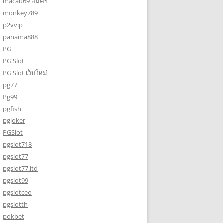
macau69 สมัคร
monkey789
p2vvip
panama888
PG
PG Slot
PG Slot เว็บใหม่
pg77
Pg99
pgfish
pgjoker
PGSlot
pgslot718
pgslot77
pgslot77.ltd
pgslot99
pgslotceo
pgslotth
pokbet