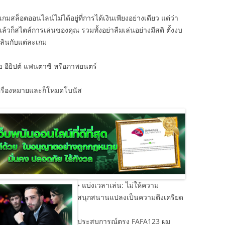
็อตออนไลน์ไม่ได้อยู่ที่การได้เงินเพียงอย่างเดียว แต่ว่า
้วก็สไตล์การเล่นของคุณ รวมทั้งอย่าลืมเล่นอย่างมีสติ ตั้งงบ
ลินกับแต่ละเกม
ภัย อียิปต์ แฟนตาซี หรือภาพยนตร์
องเครื่องหมายและก็โหมดโบนัส
• แบ่งเวลาเล่น: ไม่ให้ความ
สนุกสนานแปลงเป็นความตึงเครียด
ประสบการณ์ตรง FAFA123 ผม