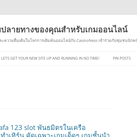
ยปลายทางของคุณสำหรับเกมออนไลน์
วามตื่นเต้นในโลกการเดิมพันออนไลน์กับ CasinoNess เข้าร่วมกับชุมชนนักพน
ข้าม
ไป
LETS GET YOUR NEW SITE UP AND RUNNING IN NO TIME!
PIN POSTS
ยัง
เนื้อหา
fafa 123 slot พันธมิตรในเครือ
งทำเทิร์น คัดเฉพาะเกมเด็ดๆ เกมชั้นนำ