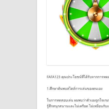
FAFA123 คุณประโยชน์ที่ได้รับจากการทด
1.ศึกษาค้นพบสไตล์การเล่นของตนเอง
ในการทดสอบเล่น ผมพบว่าตัวเองถูกใจเกมที่
รู้สึกสนุกสนานและไม่เครียด ไม่เหมือนกับ