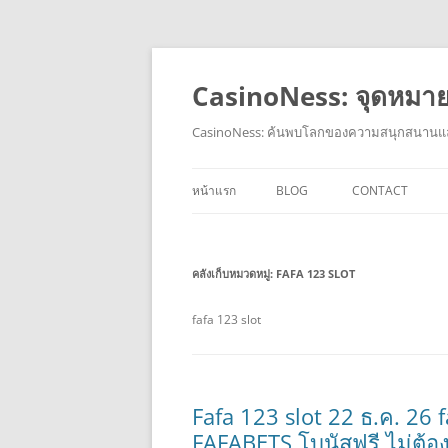
CasinoNess: จุดหมา
CasinoNess: ค้นพบโลกของความสนุกสนานและค
หน้าแรก
BLOG
CONTACT
คลังเก็บหมวดหมู่:
FAFA 123 SLOT
fafa 123 slot
Fafa 123 slot 22 ธ.ค. 26 
FAFABETS โบนัสฟรี ไม่ต้อ