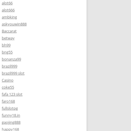
alot66
alot666
ambking
askyouwin888
Baccarat
betway
bh99
bng55
bonanza99
brazil999
brazil999 slot
Casino
coke55
fafa 123 slot
faro168
fullslotpg
funny18.in
gaojing888
happy168