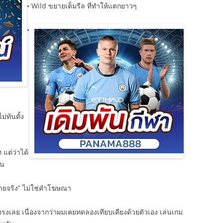
• Wild ขยายเต็มรีล ที่ทำให้แตกยาวๆ
•
ม่ทันตั้ง
 แต่ว่าได้
ัน
ายจริง” ไม่ใช่คำโฆษณา
งเลย เนื่องจากว่าผมเคยทดลองเทียบเคียงด้วยตัวเอง เล่นเกม