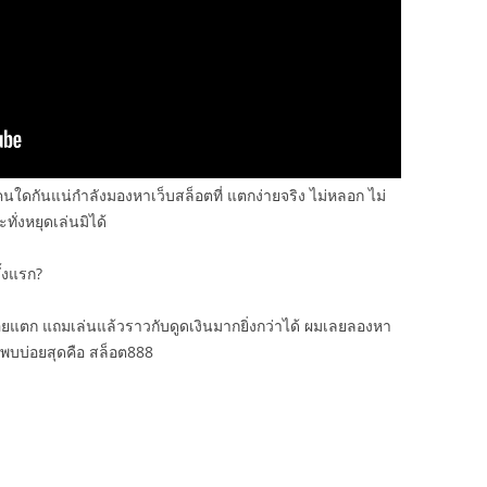
นใดกันแน่กำลังมองหาเว็บสล็อตที่ แตกง่ายจริง ไม่หลอก ไม่
ะทั่งหยุดเล่นมิได้
้งแรก?
่ค่อยแตก แถมเล่นแล้วราวกับดูดเงินมากยิ่งกว่าได้ ผมเลยลองหา
ที่พบบ่อยสุดคือ สล็อต888