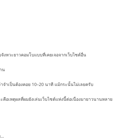
เสียจังหวะยาวคอมโบแบบที่เคยเจอจากเว็บไซต์อื่น
นาน
่าจำเป็นต้องคอย 10–20 นาที แม้กระนั้นไม่เลยครับ
ละคือเหตุผลที่ผมยังเล่นเว็บไซต์แห่งนี้ต่อเนื่องมายาวนานหลาย
บ…