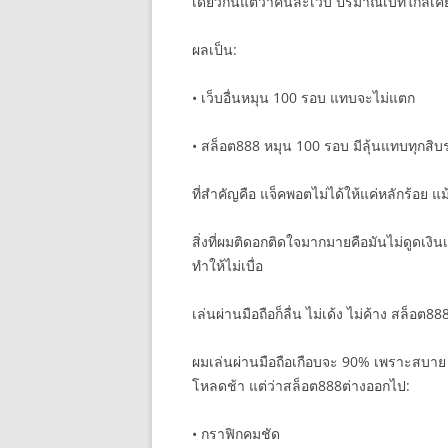
เดียวกันแต่ว่าคนละเว็บ ปริมาณเบทใกล้เคี
ผลเป็น:
• เว็บอื่นหมุน 100 รอบ แทบจะไม่แตก
• สล็อต888 หมุน 100 รอบ มีลุ้นแทบทุกสิ
ที่สำคัญคือ แจ็คพอตไม่ได้ให้แค่หลักร้อย แม
สิ่งที่ผมติดอกติดใจมากมายคือมันไม่ดูดเงิน
ทำให้ไม่เบื่อ
เล่นผ่านมือถือก็ลื่น ไม่เด้ง ไม่ค้าง สล็อต88
ผมเล่นผ่านมือถือเกือบจะ 90% เพราะสบาย ไ
โหลดช้า แต่ว่าสล็อต888ต่างออกไป:
• กราฟิกคมชัด