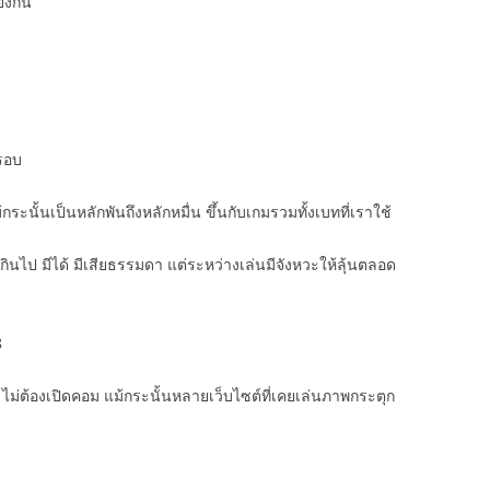
ยงกัน
บรอบ
้กระนั้นเป็นหลักพันถึงหลักหมื่น ขึ้นกับเกมรวมทั้งเบทที่เราใช้
เกินไป มีได้ มีเสียธรรมดา แต่ระหว่างเล่นมีจังหวะให้ลุ้นตลอด
8
ม่ต้องเปิดคอม แม้กระนั้นหลายเว็บไซต์ที่เคยเล่นภาพกระตุก