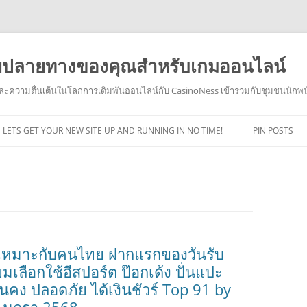
ยปลายทางของคุณสำหรับเกมออนไลน์
วามตื่นเต้นในโลกการเดิมพันออนไลน์กับ CasinoNess เข้าร่วมกับชุมชนนักพน
ข้าม
ไป
LETS GET YOUR NEW SITE UP AND RUNNING IN NO TIME!
PIN POSTS
ยัง
เนื้อหา
ี่เหมาะกับคนไทย ฝากแรกของวันรับ
ยมเลือกใช้อีสปอร์ต ป๊อกเด้ง ปั่นแปะ
คง ปลอดภัย ได้เงินชัวร์ Top 91 by