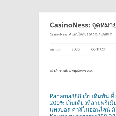
CasinoNess: จุดหมา
CasinoNess: ค้นพบโลกของความสนุกสนานและค
หน้าแรก
BLOG
CONTACT
คลังเก็บรายเดือน:
พฤศจิกายน 2025
Panama888 เว็บเดิมพัน ท
200% เว็บเดียวที่สายพรีเมี
แทงบอล คาสิโนออนไลน์ มั่น