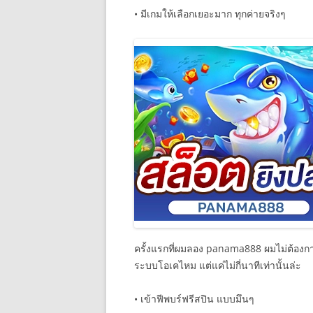
• มีเกมให้เลือกเยอะมาก ทุกค่ายจริงๆ
ครั้งแรกที่ผมลอง panama888 ผมไม่ต้องการ
ระบบโอเคไหม แต่แค่ไม่กี่นาทีเท่านั้นล่ะ
• เข้าฟีพบร์ฟรีสปิน แบบมึนๆ