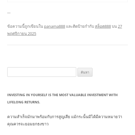
…
ข้อความนี้ถูกเขียนใน
panama888
และติดป้ายกำกับ
สล็อต888
บน
27
พฤศจิกายน 2025
ค้นหา
สำหรับ:
INVESTING IN YOURSELF IS THE MOST VALUABLE INVESTMENT WITH
LIFELONG RETURNS.
ความสำเร็จมักมาพร้อมกับการสูญเสีย แม้กระนั้นมิได้มีความหมายว่า
คุณควรจะยอมยกธงขาว