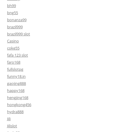
bh99
bng55
bonanza99
brazil999
brazil999 slot
Casino
coke55
fafa 123 slot
faro168
fullslotpg
funny18.in
gaojing888
happy168
hengjing168
hongkong456
hydra888
Jili
Jilislot