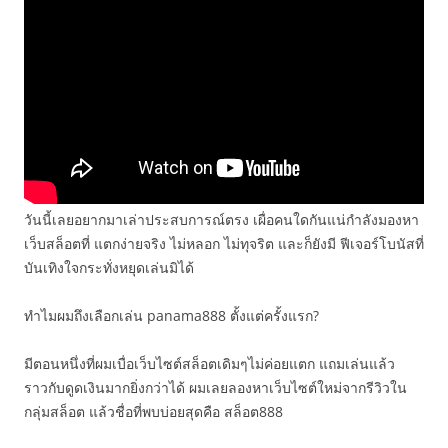
วันนี้เลยอยากมาเล่าประสบการณ์ตรง เผื่อคนใดกันแน่กำลังมองหา
เว็บสล็อตที่ แตกง่ายจริง ไม่หลอก ไม่ทุจริต และก็ยังมี ฟีเจอร์โบนัสที่
บันเทิงใจกระทั่งหยุดเล่นมิได้
ทำไมผมถึงเลือกเล่น panama888 ตั้งแต่ครั้งแรก?
มีตอนหนึ่งที่ผมเบื่อเว็บไซต์สล็อตเดิมๆไม่ค่อยแตก แถมเล่นแล้ว
ราวกับดูดเงินมากยิ่งกว่าได้ ผมเลยลองหาเว็บไซต์ใหม่จากรีวิวใน
กลุ่มสล็อต แล้วชื่อที่พบบ่อยสุดคือ สล็อต888