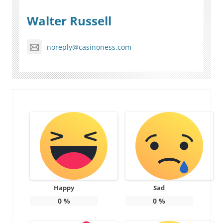
Walter Russell
noreply@casinoness.com
Happy
Sad
0
%
0
%