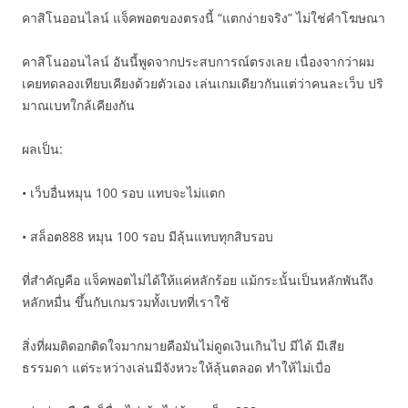
คาสิโนออนไลน์ แจ็คพอตของตรงนี้ “แตกง่ายจริง” ไม่ใช่คำโฆษณา
คาสิโนออนไลน์ อันนี้พูดจากประสบการณ์ตรงเลย เนื่องจากว่าผม
เคยทดลองเทียบเคียงด้วยตัวเอง เล่นเกมเดียวกันแต่ว่าคนละเว็บ ปริ
มาณเบทใกล้เคียงกัน
ผลเป็น:
• เว็บอื่นหมุน 100 รอบ แทบจะไม่แตก
• สล็อต888 หมุน 100 รอบ มีลุ้นแทบทุกสิบรอบ
ที่สำคัญคือ แจ็คพอตไม่ได้ให้แค่หลักร้อย แม้กระนั้นเป็นหลักพันถึง
หลักหมื่น ขึ้นกับเกมรวมทั้งเบทที่เราใช้
สิ่งที่ผมติดอกติดใจมากมายคือมันไม่ดูดเงินเกินไป มีได้ มีเสีย
ธรรมดา แต่ระหว่างเล่นมีจังหวะให้ลุ้นตลอด ทำให้ไม่เบื่อ