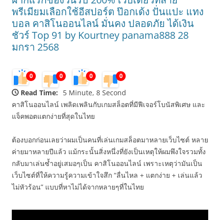
พรีเมียมเลือกใช้อีสปอร์ต ป๊อกเด้ง ปั่นแปะ แทง
บอล คาสิโนออนไลน์ มั่นคง ปลอดภัย ได้เงิน
ชัวร์ Top 91 by Kourtney panama888 28
มกรา 2568
0
0
0
0
Read Time:
5 Minute, 8 Second
คาสิโนออนไลน์ เพลิดเพลินกับเกมสล็อตที่มีฟีเจอร์โบนัสพิเศษ และ
แจ็คพอตแตกง่ายที่สุดในไทย
ต้องบอกก่อนเลยว่าผมเป็นคนที่เล่นเกมสล็อตมาหลายเว็บไซต์ หลาย
ค่ายมาหลายปีแล้ว แม้กระนั้นสิ่งหนึ่งที่ยังเป็นเหตุให้ผมพึงใจรวมทั้ง
กลับมาเล่นซ้ำอยู่เสมอๆเป็น คาสิโนออนไลน์ เพราะเหตุว่ามันเป็น
เว็บไซต์ที่ให้ความรู้ความเข้าใจสึก “ลื่นไหล + แตกง่าย + เล่นแล้ว
ไม่หัวร้อน” แบบที่หาไม่ได้จากหลายๆที่ในไทย