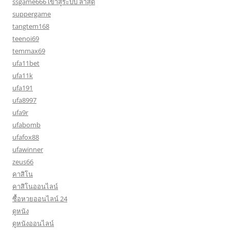
ssgame666 เข้าสู่ระบบ ล่าสุด
suppergame
tangtem168
teenoi69
temmax69
ufa11bet
ufa11k
ufa191
ufa8997
ufa9r
ufabomb
ufafox88
ufawinner
zeus66
คาสิโน
คาสิโนออนไลน์
ซื้อหวยออนไลน์ 24
ดูหนัง
ดูหนังออนไลน์