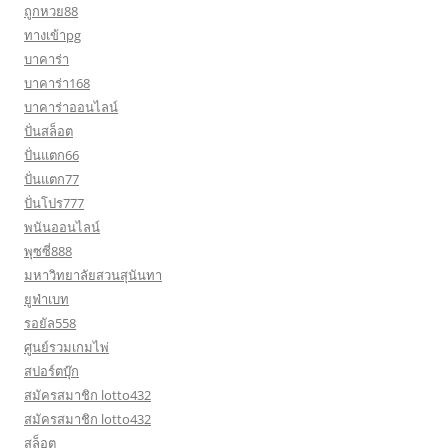
ถูกหวย88
ทางเข้าpg
บาคาร่า
บาคาร่า168
บาคาร่าออนไลน์
ปั่นสล็อต
ปั่นแตก66
ปั่นแตก77
ปั่นโปร777
พนันออนไลน์
พุซซี่888
มหาวิทยาลัยสวนสุนันทา
ยูฟ่าเบท
รอยัล558
ศูนย์รวมเกมไพ่
สปอร์ตบุ๊ก
สมัครสมาชิก lotto432
สมัครสมาชิก lotto432
สล็อต