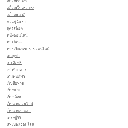
สล็อตเว็บตรง
สล็อตเว็บตรง 168
สล็อตแตกดี
สวนสุนันทา
สูตรสล็อต
หนังออนไลน์
หวยฮิต88
หวยเวียดนาม vip ออนไลน์
เกมยูฟ่า
เครดิตฟรี
เซ็กซี่บาคาร่า
เดิมพันกีฬา
เว็บซื้อหวย
เว็บพนัน
เว็บสล็อต
เว็บหวยออนไลน์
เว็บหวยฮานอย
เศรษฐี99
แทงบอลออนไลน์