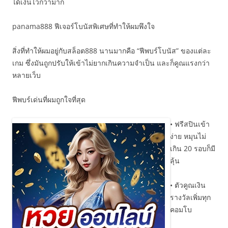
ได้เงินไวกว่ามาก
panama888 ฟีเจอร์โบนัสพิเศษที่ทำให้ผมพึงใจ
สิ่งที่ทำให้ผมอยู่กับสล็อต888 นานมากคือ “ฟีพบร์โบนัส” ของแต่ละ
เกม ซึ่งมันถูกปรับให้เข้าไม่ยากเกินความจำเป็น และก็คูณแรงกว่า
หลายเว็บ
ฟีพบร์เด่นที่ผมถูกใจที่สุด
• ฟรีสปินเข้า
ง่าย หมุนไม่
เกิน 20 รอบก็มี
ลุ้น
• ตัวคูณเงิน
รางวัลเพิ่มทุก
คอมโบ