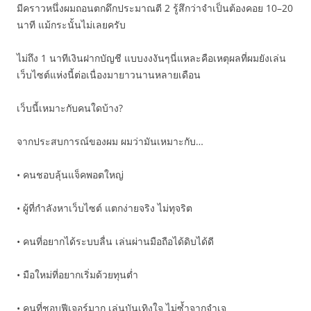
มีคราวหนึ่งผมถอนตกดึกประมาณตี 2 รู้สึกว่าจำเป็นต้องคอย 10–20
นาที แม้กระนั้นไม่เลยครับ
ไม่ถึง 1 นาทีเงินฝากบัญชี แบบงงงันๆนี่แหละคือเหตุผลที่ผมยังเล่น
เว็บไซต์แห่งนี้ต่อเนื่องมายาวนานหลายเดือน
เว็บนี้เหมาะกับคนใดบ้าง?
จากประสบการณ์ของผม ผมว่ามันเหมาะกับ…
• คนชอบลุ้นแจ็คพอตใหญ่
• ผู้ที่กำลังหาเว็บไซต์ แตกง่ายจริง ไม่ทุจริต
• คนที่อยากได้ระบบลื่น เล่นผ่านมือถือได้ดิบได้ดี
• มือใหม่ที่อยากเริ่มด้วยทุนต่ำ
• คนที่ชอบฟีเจอร์มาก เล่นบันเทิงใจ ไม่ซ้ำจากจำเจ