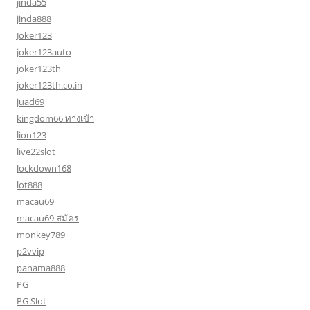
jinda55
jinda888
Joker123
joker123auto
joker123th
joker123th.co.in
juad69
kingdom66 ทางเข้า
lion123
live22slot
lockdown168
lot888
macau69
macau69 สมัคร
monkey789
p2vvip
panama888
PG
PG Slot