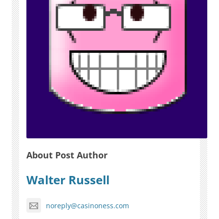
About Post Author
Walter Russell
noreply@casinoness.com