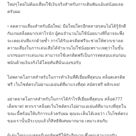
ใหม่ๆโดยไม่ต้องเสี่ยงใช้เงินจริงสำหรับการเดิมพันแม้แต่น้อยเลย
ครับผม
• ลดความเสี่ยงสำหรับมือใหม่: มือใหม่ใครอีกหลายๆคนไม่ได้รู้จักดี
กับเกมสล็อตมากเท่าไรนัก ผู้คนจำนวนไม่ใช้น้อยบางทีก็อาจจะพึ่ง
จะเคยเล่นทีแรกด้วยซ้ำ การได้รับเครดิตฟรีจะช่วยให้พวกเขาลด
ความเสี่ยงในการเล่นเสียได้จำนวนไม่ใช่น้อยเพราะเหตุว่าในขั้น
แรกของการเล่นเกม สามารถใช้เครดิตฟรีเป็นการทดสอบเล่นก่อน
พนันด้วยเงินจริงได้โดยทันทีนั่นเองขอรับ
ไม่พลาดโอกาสสำหรับในการทำเงินที่ดีเยี่ยมที่สุดบน สล็อตเครดิต
ฟรี เว็บไซต์ตรงไม่ผ่านเอเย่นต์ที่มาแรงที่สุด สมัครฟรี คลิกเลย!
อย่าคลาดโอกาสสำหรับในการได้กำไรที่เยี่ยมที่สุดบน สล็อต777
เด็ดขาด! พวกเราสล็อตเว็บไซต์ตรงไม่ผ่านเอเย่นต์ที่มาแรงที่สุดใน
ขณะนี้พร้อมให้บริการแล้วครับผม คุณจะเห็นได้เลยว่า เว็บไซต์ตรง
ของเรานั้นมีระบบแล้วก็สิทธิพิเศษมากมาย เหมาะสมกับ
ผู้เล่นใหม่แบบสุดๆมีเครดิตฟรีให้รับอีกมาก ซึ่งคุณสามารถรับ