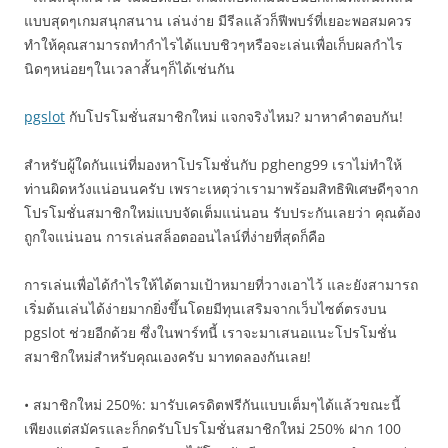
แบบสุดๆเกมสนุกสนาน เล่นง่าย มีรีลแล้วก็ฟีพบร์ที่เยอะพอสมควร
ทำให้คุณสามารถทำกำไรได้แบบชิวๆหรือจะเล่นเพื่อเก็บผลกำไร
นิดๆหน่อยๆในเวลาสั้นๆก็ได้เช่นกัน
pgslot
กับโปรโมชั่นสมาชิกใหม่ แจกจริงไหม? มาหาคำตอบกัน!
สำหรับผู้ใดกันแน่ที่มองหาโปรโมชั่นกับ pgheng99 เราไม่ทำให้
ท่านผิดหวังแน่อนนครับ เพราะเหตุว่าเรามาพร้อมสิทธิพิเศษดีๆจาก
โปรโมชั่นสมาชิกใหม่แบบจัดเต็มแน่นอน รับประกันเลยว่า คุณต้อง
ถูกใจแน่นอน การเล่นสล็อตออนไลน์ที่ง่ายที่สุดก็คือ
การเล่นเพื่อได้กำไรให้ได้ตามเป้าหมายที่วางเอาไว้ และยังสามารถ
เริ่มต้นเล่นได้ง่ายมากยิ่งขึ้นโดยมีทุนเสริมจากเว็บไซต์ตรงบน
pgslot ช่วยอีกด้วย ซึ่งในพาร์ทนี้ เราจะมาเสนอแนะโปรโมชั่น
สมาชิกใหม่สำหรับคุณเองครับ มาทดลองกันเลย!
• สมาชิกใหม่ 250%: มารับเครดิตฟรีกันแบบเต็มๆได้แล้วขณะนี้
เพียงแต่สมัครและก็กดรับโปรโมชั่นสมาชิกใหม่ 250% ฝาก 100