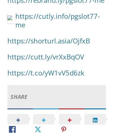
https://rebrand.ly/pgslot77-me
https://cutly.info/pgslot77-
me
https://shorturl.asia/OjfxB
https://cutt.ly/vrXxBqOV
https://t.co/yW1vV5d6zk
SHARE