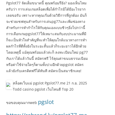
Pgslot77 จัดเต็มขนาดนี้ คุณพร้อมรึยัง? มองเห็นไหม
ครับว่า การเล่นเกมสล็อตเพื่อได้กำไรมิได้มีอะไรยาก
เลยขอรับ เพราะหากคุณเริ่มด้วยวิธีการที่ถูกต้อง มันก็
จะช่วยเซฟทุนสำหรับการเล่นpg77และเพิ่มช่องทาง
สำหรับการทำกำไรให้กับคุณเองแบบชิวๆยิ่งไปกว่านี้
การเลือกเกมpgslot77ให้เหมาะสมกับงบประมาณที่มี
ก็จะเป็นหัวใจสำคัญที่จะทำให้คุณใกล้แนวทางการทำ
ผลกำไรที่ดีทั้งยังในระยะสั้นแล้วก็ระยะยาวได้อีกด้วย
โดยเหตุนี้ แม้คุณพร้อมแล้วล่ะก็ ลงทะเบียนใหม่ pg77
กับเราได้แล้ววันนี้ สมัครฟรี ไร้คุณค่าขนบธรรมเนียม
หรือค่าใช้จ่ายใดๆก็ตามทั้งปวงอีกด้วยpgslot สมัคร
แล้วยังรับเครดิตฟรีได้ทันที สมัครเป็นสมาชิกเลย!
สล็อตเว็บแม่ pgslot Pgslot77.me 21 ก.ย. 2025
Todd casino pgslot เว็บไหนดี Top 20
pgslot
ขอขอบคุณมากweb