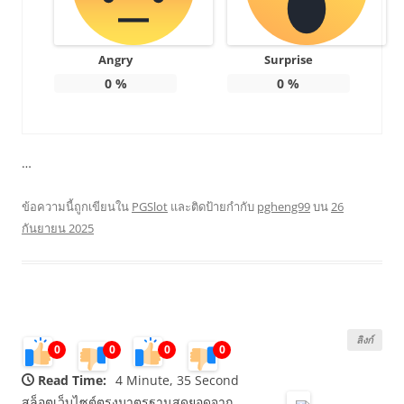
Angry
Surprise
0
%
0
%
…
ข้อความนี้ถูกเขียนใน
PGSlot
และติดป้ายกำกับ
pgheng99
บน
26
กันยายน 2025
ลิงก์
0
0
0
0
Read Time:
4 Minute, 35 Second
สล็อตเว็บไซต์ตรงมาตรฐานสุดยอดจาก