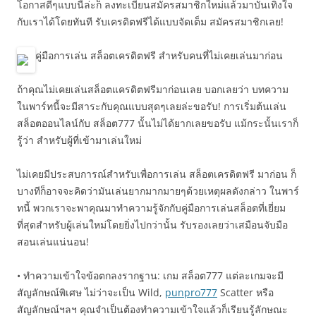
โอกาสดีๆแบบนี้ล่ะก็ ลงทะเบียนสมัครสมาชิกใหม่แล้วมาบันเทิงใจ
กับเราได้โดยทันที รับเครดิตฟรีได้แบบจัดเต็ม สมัครสมาชิกเลย!
คู่มือการเล่น สล็อตเครดิตฟรี สำหรับคนที่ไม่เคยเล่นมาก่อน
ถ้าคุณไม่เคยเล่นสล็อตแครดิตฟรีมาก่อนเลย บอกเลยว่า บทความ
ในพาร์ทนี้จะมีสาระกับคุณแบบสุดๆเลยล่ะขอรับ! การเริ่มต้นเล่น
สล็อตออนไลน์กับ สล็อต777 นั้นไม่ได้ยากเลยขอรับ แม้กระนั้นเราก็
รู้ว่า สำหรับผู้ที่เข้ามาเล่นใหม่
ไม่เคยมีประสบการณ์สำหรับเพื่อการเล่น สล็อตเครดิตฟรี มาก่อน ก็
บางทีก็อาจจะคิดว่ามันเล่นยากมากมายๆด้วยเหตุผลดังกล่าว ในพาร์
ทนี้ พวกเราจะพาคุณมาทำความรู้จักกับคู่มือการเล่นสล็อตที่เยี่ยม
ที่สุดสำหรับผู้เล่นใหม่โดยยิ่งไปกว่านั้น รับรองเลยว่าเสมือนจับมือ
สอนเล่นแน่นอน!
• ทำความเข้าใจข้อตกลงรากฐาน: เกม สล็อต777 แต่ละเกมจะมี
สัญลักษณ์พิเศษ ไม่ว่าจะเป็น Wild,
punpro777
Scatter หรือ
สัญลักษณ์ฯลฯ คุณจำเป็นต้องทำความเข้าใจแล้วก็เรียนรู้ลักษณะ