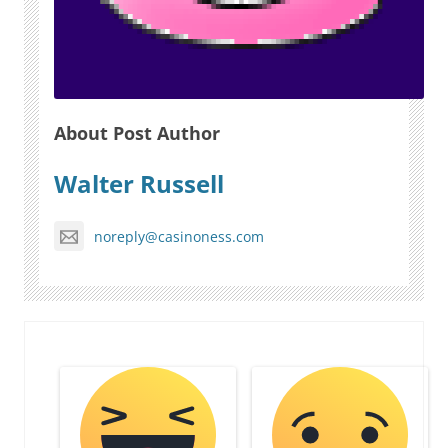
About Post Author
Walter Russell
noreply@casinoness.com