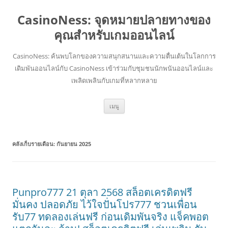
CasinoNess: จุดหมายปลายทางของ
คุณสำหรับเกมออนไลน์
CasinoNess: ค้นพบโลกของความสนุกสนานและความตื่นเต้นในโลกการ
เดิมพันออนไลน์กับ CasinoNess เข้าร่วมกับชุมชนนักพนันออนไลน์และ
เพลิดเพลินกับเกมที่หลากหลาย
ข้าม
เมนู
ไป
ยัง
เนื้อหา
คลังเก็บรายเดือน:
กันยายน 2025
Punpro777 21 ตุลา 2568 สล็อตเครดิตฟรี
มั่นคง ปลอดภัย ไว้ใจปั่นโปร777 ชวนเพื่อน
รับ77 ทดลองเล่นฟรี ก่อนเดิมพันจริง แจ็คพอต