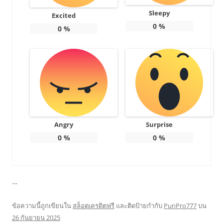
Sleepy
Excited
0
%
0
%
Angry
Surprise
0
%
0
%
…
ข้อความนี้ถูกเขียนใน
สล็อตเครดิตฟรี
และติดป้ายกำกับ
PunPro777
บน
26 กันยายน 2025