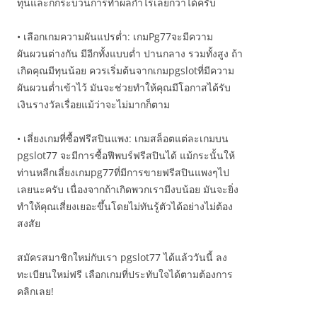
ทุนและก็กระบวนการทำผลกำไรเลยก็ว่าได้ครับ
• เลือกเกมความผันแปรต่ำ: เกมPg77จะมีความ
ผันผวนต่างกัน มีอีกทั้งแบบต่ำ ปานกลาง รวมทั้งสูง ถ้า
เกิดคุณมีทุนน้อย ควรเริ่มต้นจากเกมpgslotที่มีความ
ผันผวนต่ำเข้าไว้ มันจะช่วยทำให้คุณมีโอกาสได้รับ
เงินรางวัลเรื่อยแม้ว่าจะไม่มากก็ตาม
• เลี่ยงเกมที่ซื้อฟรีสปินแพง: เกมสล็อตแต่ละเกมบน
pgslot77 จะมีการซื้อฟีพบร์ฟรีสปินได้ แม้กระนั้นให้
ท่านหลีกเลี่ยงเกมpg77ที่มีการขายฟรีสปินแพงๆไป
เลยนะครับ เนื่องจากถ้าเกิดพวกเรามีงบน้อย มันจะยิ่ง
ทำให้คุณเสี่ยงเยอะขึ้นโดยไม่ทันรู้ตัวได้อย่างไม่ต้อง
สงสัย
สมัครสมาชิกใหม่กับเรา pgslot77 ได้แล้ววันนี้ ลง
ทะเบียนใหม่ฟรี เลือกเกมที่ประทับใจได้ตามต้องการ
คลิกเลย!