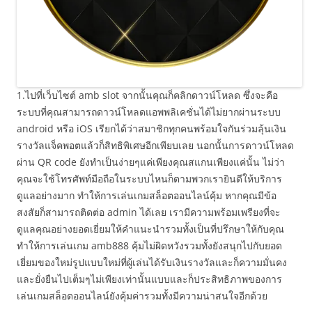
1.ไปที่เว็บไซต์ amb slot จากนั้นคุณก็คลิกดาวน์โหลด ซึ่งจะคือ
ระบบที่คุณสามารถดาวน์โหลดแอพพลิเคชั่นได้ไม่ยากผ่านระบบ
android หรือ iOS เรียกได้ว่าสมาชิกทุกคนพร้อมใจกันร่วมลุ้นเงิน
รางวัลแจ็คพอตแล้วก็สิทธิพิเศษอีกเพียบเลย นอกนั้นการดาวน์โหลด
ผ่าน QR code ยังทำเป็นง่ายๆแค่เพียงคุณสแกนเพียงแค่นั้น ไม่ว่า
คุณจะใช้โทรศัพท์มือถือในระบบไหนก็ตามพวกเรายินดีให้บริการ
ดูแลอย่างมาก ทำให้การเล่นเกมสล็อตออนไลน์คุ้ม หากคุณมีข้อ
สงสัยก็สามารถติดต่อ admin ได้เลย เรามีความพร้อมเพรียงที่จะ
ดูแลคุณอย่างยอดเยี่ยมให้คำแนะนำรวมทั้งเป็นที่ปรึกษาให้กับคุณ
ทำให้การเล่นเกม amb888 คุ้มไม่ผิดหวังรวมทั้งยังสนุกไปกับยอด
เยี่ยมของใหม่รูปแบบใหม่ที่ผู้เล่นได้รับเงินรางวัลและก็ความมั่นคง
และยั่งยืนไปเต็มๆไม่เพียงเท่านั้นแบบและก็ประสิทธิภาพของการ
เล่นเกมสล็อตออนไลน์ยังคุ้มค่ารวมทั้งมีความน่าสนใจอีกด้วย