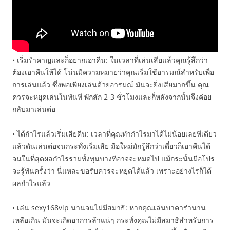
• เริ่มรำคาญและก็อยากเอาคืน: ในเวลาที่เล่นเสียแล้วคุณรู้สึกว่า
ต้องเอาคืนให้ได้ โน่นมีความหมายว่าคุณเริ่มใช้อารมณ์สำหรับเพื่อ
การเล่นแล้ว ซึ่งพอเพียงเล่นด้วยอารมณ์ มันจะยิ่งเสียมากขึ้น คุณ
ควรจะหยุดเล่นในทันที พักสัก 2-3 ชั่วโมงและก็หลังจากนั้นจึงค่อย
กลับมาเล่นต่อ
• ได้กำไรแล้วเริ่มเสียคืน: เวลาที่คุณทำกำไรมาได้ไม่น้อยเลยทีเดียว
แล้วดันเล่นต่อจนกระทั่งเริ่มเสีย มือใหม่มักรู้สึกว่าเดี๋ยวก็เอาคืนได้
จนในที่สุดผลกำไรรวมทั้งทุนบางทีอาจจะหมดไป แม้กระนั้นมือโปร
จะรู้ทันครั้งว่า นี่แหละขอรับควรจะหยุดได้แล้ว เพราะอย่างไรก็ได้
ผลกำไรแล้ว
• เล่น sexy168vip นานจนไม่มีสมาธิ: หากคุณเล่นบาคาร่านาน
เหลือเกิน มันจะเกิดอาการล้าแน่ๆ กระทั่งคุณไม่มีสมาธิสำหรับการ