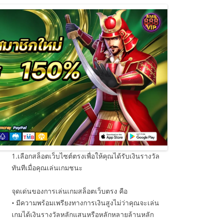
1.เลือกสล็อตเว็บไซต์ตรงเพื่อให้คุณได้รับเงินรางวัล
ทันทีเมื่อคุณเล่นเกมชนะ
จุดเด่นของการเล่นเกมสล็อตเว็บตรง คือ
• มีความพร้อมเพรียงทางการเงินสูงไม่ว่าคุณจะเล่น
เกมได้เงินรางวัลหลักแสนหรือหลักหลายล้านหลัก