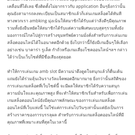
เคลื่อนที่ได้เลย ซึ่งติดตั้งไม่ยากราวกับ application อื่นๆยิ่งกว่านั้น
คุณยังสามารถลงทะเบียนเป็นสมาชิกแล้วก็เล่นเกมสล็อตได้ทันที
ทางพวกเรา ambking มุ่งเน้นให้สมาชิกได้รับแต่ว่าสิ่งดีๆมีคุณภาพ
รวมทั้งยังยืนหยัดให้สมาชิกได้รับแต่ความพิเศษแบบสุดๆรวมทั้งยัง
มองการณ์ไกลไปสู่การสร้างขุมทรัพย์ความมั่งคั่งสำหรับการเล่นเกม
สล็อตออนไลน์ได้ในอนาคตอีกด้วย ยิ่งไปกว่านี้ก็ยังมีเกมอื่นๆให้เลือก
อย่างเช่น บาคาร่า รูเล็ต กำถั่วหรือเกมเสี่ยงโชคออนไลน์ฯลฯ กล่าว
ได้ว่าเป็นเว็บไซต์ที่มีชื่อเสียงสุดยอด
ทำให้การเล่นเกม amb slot มีความน่าดึงดูดใจสนุกแล้วก็ตื่นเต้น
แถมยังได้ร่วมลุ้นเงินรางวัลแจ็คพอตอีกมากมาย ยิ่งกว่านั้นสถิติของ
การเล่นเกมสล็อตที่เว็บไซต์นี้ จะมีผลให้สมาชิกได้รับความสนุก
ความมั่นใจและคุณภาพสูง ที่จะทำให้สมาชิกเริ่มสำหรับเพื่อการเล่น
เกมสล็อตออนไลน์ยังมีคุณภาพลักษณะของการเล่นเกมสล็อต
ออนไลน์ที่เว็บแห่งนี้ ไม่ใช่แค่การเล่นไปวันๆเท่านั้นแต่ยังเป็นการ
สร้างราคาของการบรรลุผล สำหรับการเล่นเกมสล็อตออนไลน์ที่มี
คุณภาพที่เหมาะสมที่สุดในเวลานี้