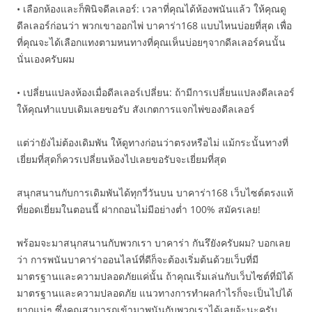
• เลือกห้องและก็พินิจดีลเลอร์: เวลาที่คุณได้ห้องพนันแล้ว ให้คุณดู
ดีลเลอร์ก่อนว่า พวกเขาออกไพ่ บาคาร่า168 แบบไหนบ่อยที่สุด เพื่อ
ที่คุณจะได้เลือกแทงตามหนทางที่คุณเห็นบ่อยๆจากดีลเลอร์คนนั้น
นั่นเองครับผม
• เปลี่ยนแปลงห้องเมื่อดีลเลอร์เปลี่ยน: ถ้ามีการเปลี่ยนแปลงดีลเลอร์
ให้คุณทำแบบเดิมเลยขอรับ สังเกตการแจกไพ่ของดีลเลอร์
แต่ว่ายังไม่ต้องเดิมพัน ให้ดูทางก่อนว่าตรงหรือไม่ แม้กระนั้นทางที่
เยี่ยมที่สุดก็ควรเปลี่ยนห้องไปเลยขอรับจะเยี่ยมที่สุด
สนุกสนานกับการเดิมพันได้ทุกวี่วันบน บาคาร่า168 เว็บไซต์ตรงแท้
ที่ยอดเยี่ยมในตอนนี้ ฝากถอนไม่มีอย่างต่ำ 100% สมัครเลย!
พร้อมจะมาสนุกสนานกับพวกเรา บาคาร่า กันรึยังครับผม? บอกเลย
ว่า การพนันบาคาร่าออนไลน์ที่ดีก็จะต้องเริ่มต้นด้วยเว็บที่มี
มาตรฐานและความปลอดภัยแค่นั้น ถ้าคุณเริ่มเล่นกับเว็บไซต์ที่มิได้
มาตรฐานและความปลอดภัย แนวทางการทำผลกำไรก็จะเป็นไปได้
ยากแน่ๆ ซึ่งคุณสามารถเข้ามาพนันกับพวกเราได้เลยจ้ะนะครับ