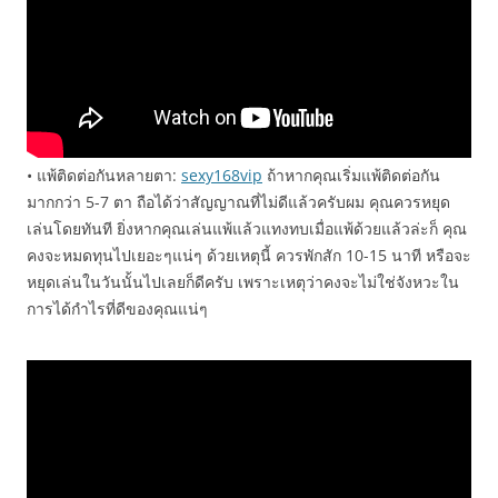
• แพ้ติดต่อกันหลายตา:
sexy168vip
ถ้าหากคุณเริ่มแพ้ติดต่อกัน
มากกว่า 5-7 ตา ถือได้ว่าสัญญาณที่ไม่ดีแล้วครับผม คุณควรหยุด
เล่นโดยทันที ยิ่งหากคุณเล่นแพ้แล้วแทงทบเมื่อแพ้ด้วยแล้วล่ะก็ คุณ
คงจะหมดทุนไปเยอะๆแน่ๆ ด้วยเหตุนี้ ควรพักสัก 10-15 นาที หรือจะ
หยุดเล่นในวันนั้นไปเลยก็ดีครับ เพราะเหตุว่าคงจะไม่ใช่จังหวะใน
การได้กำไรที่ดีของคุณแน่ๆ