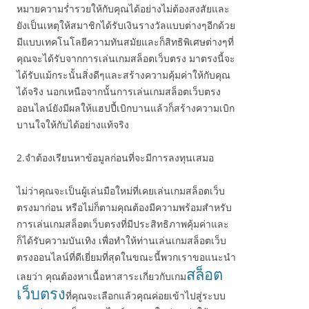
หมายความร่ำรวยให้กับคุณได้อย่างไม่ต้องสงสัยและ
ยังเป็นเหตุให้สมาชิกได้รับเงินรางวัลแบบต่างๆอีกด้วย
มีแบบเทคโนโลยีความทันสมัยและก็สิทธิพิเศษต่างๆที่
คุณจะได้รับจากการเล่นเกมสล็อตเว็บตรง มาตรงนี้จะ
ได้รับแม้กระนั้นสิ่งดีๆและสร้างความคุ้มค่าให้กับคุณ
ได้จริง นอกเหนือจากนั้นการเล่นเกมสล็อตเว็บตรง
ออนไลน์ยังมีผลให้แฮปปี้เบิกบานแล้วก็สร้างความเบิก
บานใจให้กับได้อย่างแท้จริง
2.จำต้องเรียนหาข้อมูลก่อนที่จะมีการลงทุนเสมอ
ไม่ว่าคุณจะเป็นผู้เล่นมือใหม่ที่เคยเล่นเกมสล็อตเว็บ
ตรงมาก่อน หรือไม่ก็ตามคุณต้องมีความพร้อมสำหรับ
การเล่นเกมสล็อตเว็บตรงที่มีประสิทธิภาพคุ้มค่าและ
ก็ได้รับความบันเทิง เพื่อทำให้ท่านเล่นเกมสล็อตเว็บ
ตรงออนไลน์ที่ดีเยี่ยมที่สุดในขณะนี้พวกเราขอแนะนำ
สล็อต
เลยว่า คุณต้องหาเนื้อหาสาระเกี่ยวกับเกม
เว็บตรง
ที่คุณจะเลือกแล้วคุณค่อยเข้าไปสู่ระบบ