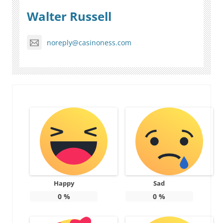
Walter Russell
noreply@casinoness.com
Happy
Sad
0
%
0
%