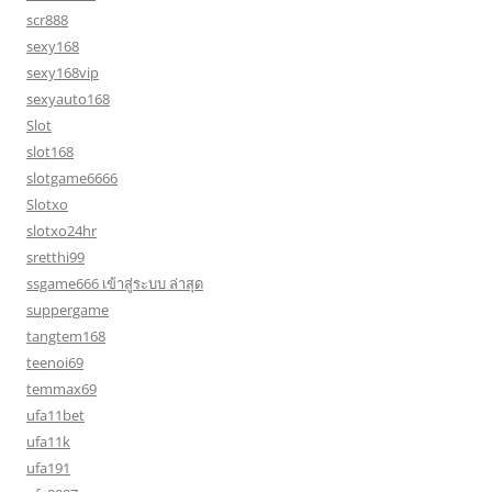
scr888
sexy168
sexy168vip
sexyauto168
Slot
slot168
slotgame6666
Slotxo
slotxo24hr
sretthi99
ssgame666 เข้าสู่ระบบ ล่าสุด
suppergame
tangtem168
teenoi69
temmax69
ufa11bet
ufa11k
ufa191