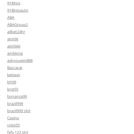
918Kiss
918kissauto
ABA
ABAGroup2
allbet24hr
alot66
alot666
ambking
askyouwin888
Baccarat
betway
bh99
bng55
bonanza99
brazil999
brazil999 slot
Casino
coke55
fafa 123 slot