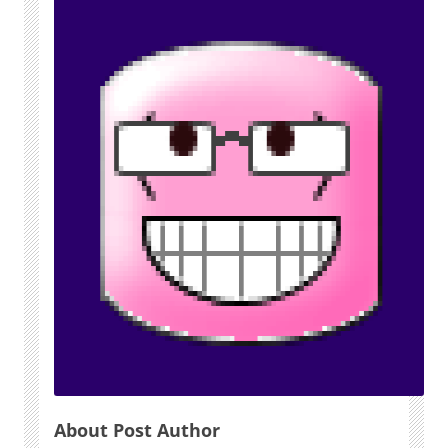
About Post Author