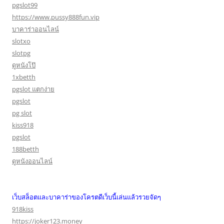
pgslot99
https://www.pussy888fun.vip
บาคาร่าออนไลน์
slotxo
slotpg
ดูหนังโป๊
1xbetth
pgslot แตกง่าย
pgslot
pg slot
kiss918
pgslot
188betth
ดูหนังออนไลน์
เว็บสล็อตและบาคาร่าของโครตดีเว็บนี้เล่นแล้วรวยจัดๆ
918kiss
https://joker123.money