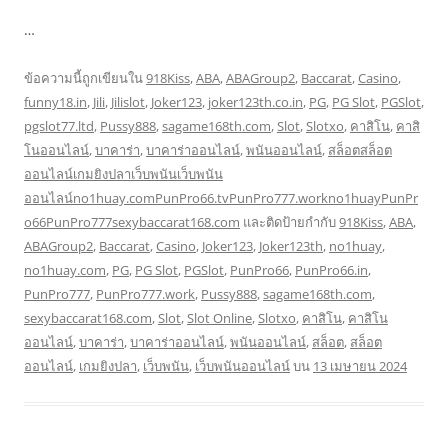
…
ข้อความนี้ถูกเขียนใน
918Kiss
,
ABA
,
ABAGroup2
,
Baccarat
,
Casino
,
funny18.in
,
Jili
,
Jilislot
,
Joker123
,
joker123th.co.in
,
PG
,
PG Slot
,
PGSlot
,
pgslot77.ltd
,
Pussy888
,
sagame168th.com
,
Slot
,
Slotxo
,
คาสิโน
,
คาสิ
โนออนไลน์
,
บาคาร่า
,
บาคาร่าออนไลน์
,
พนันออนไลน์
,
สล็อตสล็อต
ออนไลน์เกมยิงปลาเว็บพนันเว็บพนัน
ออนไลน์no1huay.comPunPro66.tvPunPro777.workno1huayPunPr
o66PunPro777sexybaccarat168.com
และติดป้ายกำกับ
918Kiss
,
ABA
,
ABAGroup2
,
Baccarat
,
Casino
,
Joker123
,
Joker123th
,
no1huay
,
no1huay.com
,
PG
,
PG Slot
,
PGSlot
,
PunPro66
,
PunPro66.in
,
PunPro777
,
PunPro777.work
,
Pussy888
,
sagame168th.com
,
sexybaccarat168.com
,
Slot
,
Slot Online
,
Slotxo
,
คาสิโน
,
คาสิโน
ออนไลน์
,
บาคาร่า
,
บาคาร่าออนไลน์
,
พนันออนไลน์
,
สล็อต
,
สล็อต
ออนไลน์
,
เกมยิงปลา
,
เว็บพนัน
,
เว็บพนันออนไลน์
บน
13 เมษายน 2024