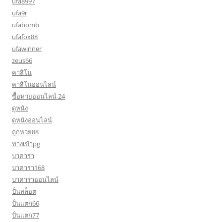
ufa8997
ufa9r
ufabomb
ufafox88
ufawinner
zeus66
คาสิโน
คาสิโนออนไลน์
ซื้อหวยออนไลน์ 24
ดูหนัง
ดูหนังออนไลน์
ถูกหวย88
ทางเข้าpg
บาคาร่า
บาคาร่า168
บาคาร่าออนไลน์
ปั่นสล็อต
ปั่นแตก66
ปั่นแตก77