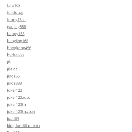
faro168
fullslotpg
funny18.in
gaojing888
happy168
hengjing168
hongkong456
hydra888
Jili
Jilislot
jinda55
jinda888
Joker123
joker123auto
joker123th
joker123th.co.in
juad69
kingdom66 ทางเข้า