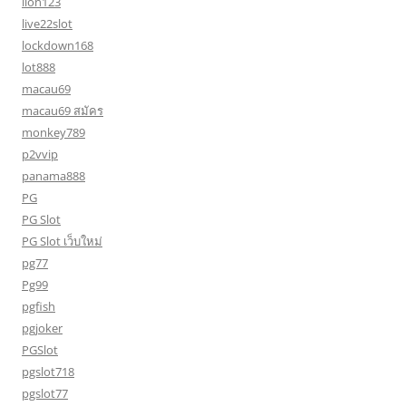
lion123
live22slot
lockdown168
lot888
macau69
macau69 สมัคร
monkey789
p2vvip
panama888
PG
PG Slot
PG Slot เว็บใหม่
pg77
Pg99
pgfish
pgjoker
PGSlot
pgslot718
pgslot77