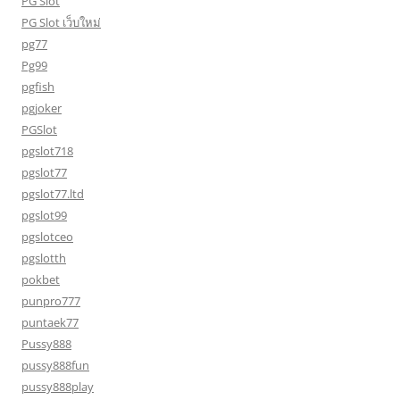
PG Slot
PG Slot เว็บใหม่
pg77
Pg99
pgfish
pgjoker
PGSlot
pgslot718
pgslot77
pgslot77.ltd
pgslot99
pgslotceo
pgslotth
pokbet
punpro777
puntaek77
Pussy888
pussy888fun
pussy888play