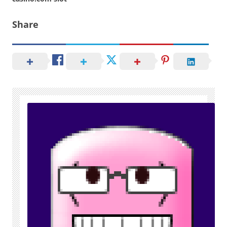
Share