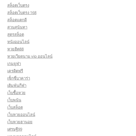
สล็อตเว็บตรง
สล็อตเว็บตรง 168
สล็อตแตกดี
สวนสุนันทา
สูตรสล็อต
หนังออนไลน์
หวยฮิต88
หวยเวียดนาม vip ออนไลน์
เกมยูฟ่า
เครดิตฟรี
เซ็กซี่บาคาร่า
เดิมพันกีฬา
เว็บซื้อหวย
เว็บพนัน
เว็บสล็อต
เว็บหวยออนไลน์
เว็บหวยฮานอย
เศรษฐี99