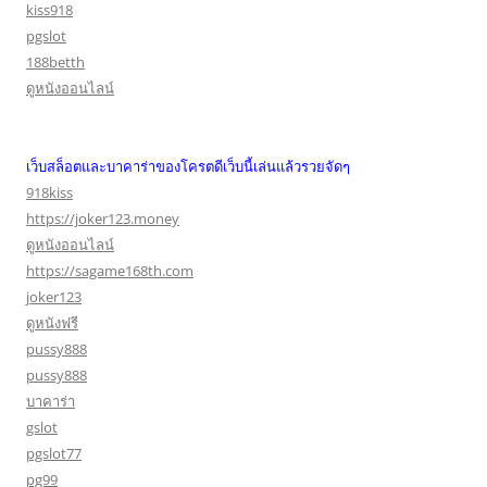
kiss918
pgslot
188betth
ดูหนังออนไลน์
เว็บสล็อตและบาคาร่าของโครตดีเว็บนี้เล่นแล้วรวยจัดๆ
918kiss
https://joker123.money
ดูหนังออนไลน์
https://sagame168th.com
joker123
ดูหนังฟรี
pussy888
pussy888
บาคาร่า
gslot
pgslot77
pg99