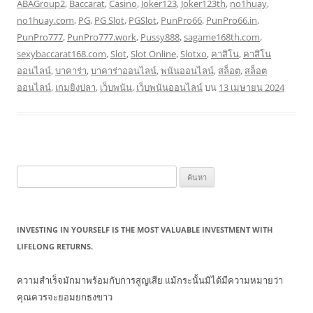
ABAGroup2
,
Baccarat
,
Casino
,
Joker123
,
Joker123th
,
no1huay
,
no1huay.com
,
PG
,
PG Slot
,
PGSlot
,
PunPro66
,
PunPro66.in
,
PunPro777
,
PunPro777.work
,
Pussy888
,
sagame168th.com
,
sexybaccarat168.com
,
Slot
,
Slot Online
,
Slotxo
,
คาสิโน
,
คาสิโน
ออนไลน์
,
บาคาร่า
,
บาคาร่าออนไลน์
,
พนันออนไลน์
,
สล็อต
,
สล็อต
ออนไลน์
,
เกมยิงปลา
,
เว็บพนัน
,
เว็บพนันออนไลน์
บน
13 เมษายน 2024
ค้นหา
สำหรับ:
INVESTING IN YOURSELF IS THE MOST VALUABLE INVESTMENT WITH
LIFELONG RETURNS.
ความสำเร็จมักมาพร้อมกับการสูญเสีย แม้กระนั้นมิได้มีความหมายว่า
คุณควรจะยอมยกธงขาว