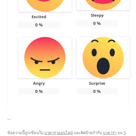
Sleepy
Excited
0
%
0
%
Angry
Surprise
0
%
0
%
…
ข้อความนี้ถูกเขียนใน
บาคาร่าออนไลน์
และติดป้ายกำกับ
บาคาร่า
บน
5