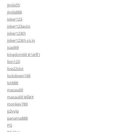
jinda55
jinda888
Joker123
joker123auto
joker123th
joker123th.co.in
juad69
kingdom66 ทางเข้า
lion123
live22slot
lockdown168
lot888
macau69
macau69 สมัคร
monkey789
p2vvip
panama888
PG