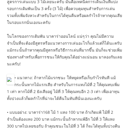
สูตรการเล่นแบบ 3 ไม้เลยนะครับ มันคือเทคนิคการเดินเงินที่แบ่ง
รอบการเดิมพันเป็น 3 ครั้ง (3 ไม้) เพื่อควบคุมทุนสำหรับการเล่น
รวมทั้งเพิ่มจังหวะสำหรับในการได้ทุนคืนหรือผลกำไรถ้าหากคุณเสีย
ในรอบแรกนั่นเองนะครับ
ในโลกของการเดิมพัน บาคาร่าออนไลน์ แน่ๆว่า คุณไม่มีความ
จำเป็นที่จะต้องมีสูตรหรือแนวทางการเล่นอะไรก็แล้วแต่ก็ได้นะครับ
แม้กระนั้นถ้าหากคุณมีสูตรหรือวิธีการเล่นที่มากขึ้น มันก็จะช่วยเพิ่ม
ช่องทางสำหรับเพื่อการชนะให้กับคุณได้อย่างแน่นอน มาลองกันเลย
นะครับ!
• แนวทาง: ถ้าหากไม้แรกชนะ ให้หยุดหรือเก็บกำไรทันที แม้
กระนั้นหากไม้แรกเสีย สำหรับในการแทงไม้ที่ 2 ให้คุณทบเพิ่ม
1 เท่า หากไม้ที่ 2 ยังเสียอยู่ ไม้ที่ 3 ให้คุณทบอีก 2-3 เท่า เพื่อเอาทุน
ทั้งปวงแล้วก็ผลกำไรที่น่าจะได้คืนในทันทีนั่นเองนะครับ
• แบบอย่าง: บาคาร่า168 ไม้ 1 แทง 100 บาท ถ้าเกิดแพ้ ไม้ที่ 2
จำเป็นต้องแทง 200 บาท แม้กระนั้นถ้าหากแพ้อีก ไม้ที่ 3 ให้แทง
300 บาทไปเลยขอรับ ถ้าคุณชนะในไม้ที่ 3 ได้ ก็จะได้ทุนทั้งปวงคืน