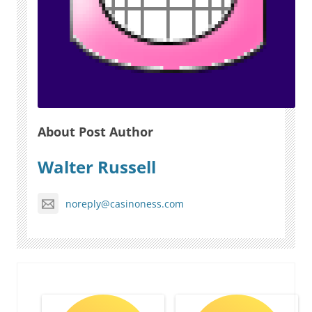
About Post Author
Walter Russell
noreply@casinoness.com