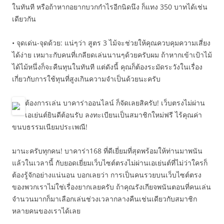
ในทันที หรือถ้าหากอยากบวกกำไรอีกนิดนึง ก็แทง 350 บาทได้เช่น
เดียวกัน
• จุดเด่น-จุดด้วย: แน่ๆว่า สูตร 3 ไม้จะช่วยให้คุณควบคุมความเสี่ยง
ได้ง่าย เหมาะกับคนที่เกลียดเล่นนานๆด้วยครับผม ถ้าหากเข้าเป้าไม้
ได้ไม้หนึ่งก็จะคืนทุนในทันที แต่ดังนี้ คุณก็ต้องระมัดระวังในเรื่อง
เกี่ยวกับการใช้ทุนที่สูงเกินความจำเป็นด้วยนะครับ
ต้องการเล่น บาคาร่าออนไลน์ ก็จัดเลยสิครับ! เว็บตรงไม่ผ่าน
เอเย่นต์ยินดีต้อนรับ ลงทะเบียนเป็นสมาชิกใหม่ฟรี ไร้คุณค่า
ขนบธรรมเนียมประเพณี!
มานะครับทุกคน! บาคาร่า168 ที่ดีเยี่ยมที่สุดพร้อมให้ท่านมาพนัน
แล้วในเวลานี้ กับยอดเยี่ยมเว็บไซต์ตรงไม่ผ่านเอเย่นต์ที่ไม่ว่าใครก็
ต้องรู้จักอย่างแน่นอน บอกเลยว่า การเป็นคนรวยบนเว็บไซต์ตรง
ของพวกเราไม่ใช่เรื่องยากเลยครับ ถ้าคุณรังเกียจพนันตอนที่คนเล่น
จำนวนมากก็มาเลือกเล่นช่วงเวลากลางคืนเช่นเดียวกับสมาชิก
หลายคนของเราได้เลย