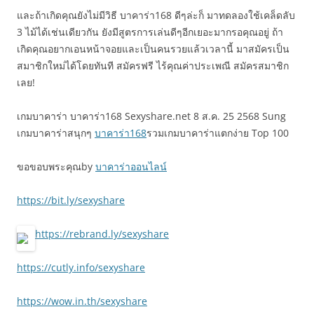
และถ้าเกิดคุณยังไม่มีวิธี บาคาร่า168 ดีๆล่ะก็ มาทดลองใช้เคล็ดลับ
3 ไม้ได้เช่นเดียวกัน ยังมีสูตรการเล่นดีๆอีกเยอะมากรอคุณอยู่ ถ้า
เกิดคุณอยากเอนหน้าจอยและเป็นคนรวยแล้วเวลานี้ มาสมัครเป็น
สมาชิกใหม่ได้โดยทันที สมัครฟรี ไร้คุณค่าประเพณี สมัครสมาชิก
เลย!
เกมบาคาร่า บาคาร่า168 Sexyshare.net 8 ส.ค. 25 2568 Sung
เกมบาคาร่าสนุกๆ
บาคาร่า168
รวมเกมบาคาร่าแตกง่าย Top 100
ขอขอบพระคุณby
บาคาร่าออนไลน์
https://bit.ly/sexyshare
https://rebrand.ly/sexyshare
https://cutly.info/sexyshare
https://wow.in.th/sexyshare