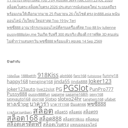
ไว รับโปรใหญ่ไปเลย Top 5 by Russell Sexy168c.com 23 JUL 2026
สล็อตเว็บตรง สล็อตเว็บตรง 2026 ประสบการณ์เล่นยุคใหม่ ระบบเสถียร
พร้อมเกมให้เลือกมากมาย 25 กันยายน 26 เว็บไซต์ ตรง jin888.asia พนัน
ออนไลน์ เว็บใหญ่ ใหม่ล่าสุด Top 19 by Teri
พุซซี่888 อาณาจักรเกมออนไลน์ที่ครบเครื่องที่สุด Top 88 by Julienne
pussy888play.me วันเกิด รับฟรี 300 สมจริง เสียงดี กราฟฟิค 3D คนเล่น
ไม่ต่ำกว่าแสนทุกวัน พุซซี่888 พร้อมแล้ว ลุยเลย 14 Sep 2569
ป้ายกำกับ
918Kiss
funny18
188betth
alot666
faro168
168สล็อต
fullslotpg
Joker123
happy168
jinda55
hengjing168
jinda888
PGSlot
PG
joker123auto
PunPro777
live22slot
Pussy888
pussy888fun
sagame
sagame168th
sexy168
slotxo24hr
sexyauto168
Slotxo
slot168
tangtem168
ufabet
บาคาร่า
พุซซี่888
ทางเข้าpg
บาคาร่า168
ปั่นแตก66
สล็อต
สล็อต99
สล็อต55
สล็อต66
ราชภัฏสวนสุนันทา
สล็อต168
สล็อต888
สล็อต918kiss
สล็อตpg
สล็อตเครดิตฟรี
สล็อตเว็บตรง
แทงบอลออนไลน์