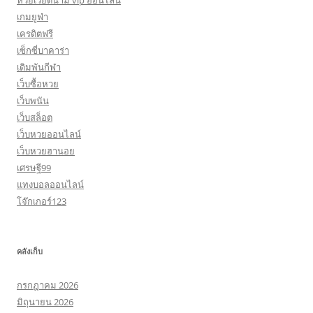
หวยเวียดนาม vip ออนไลน์
เกมยูฟ่า
เครดิตฟรี
เซ็กซี่บาคาร่า
เดิมพันกีฬา
เว็บซื้อหวย
เว็บพนัน
เว็บสล็อต
เว็บหวยออนไลน์
เว็บหวยฮานอย
เศรษฐี99
แทงบอลออนไลน์
โจ๊กเกอร์123
คลังเก็บ
กรกฎาคม 2026
มิถุนายน 2026