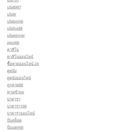
ufa191
ufa8997
ufa9r
ufabomb
ufafox88
ufawinner
zeus66
คาสิโน
คาสิโนออนไลน์
ซื้อหวยออนไลน์ 24
ดูหนัง
ดูหนังออนไลน์
ถูกหวย88
ทางเข้าpg
บาคาร่า
บาคาร่า168
บาคาร่าออนไลน์
ปั่นสล็อต
ปั่นแตก66