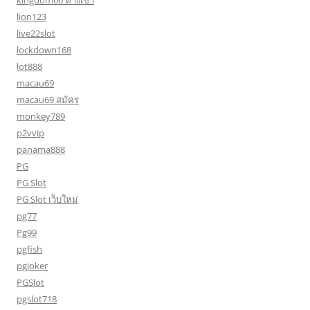
kingdom66 ทางเข้า
lion123
live22slot
lockdown168
lot888
macau69
macau69 สมัคร
monkey789
p2vvip
panama888
PG
PG Slot
PG Slot เว็บใหม่
pg77
Pg99
pgfish
pgjoker
PGSlot
pgslot718