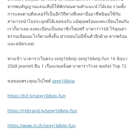
หากพบสัญญาณเล่นเสียก็ให้พักก่อนตามคำแนะนำได้เลย รวมทั้ง
การแทงตามดีลเลอร์ก็เป็นอีกวิถีทางที่เหล่ามืออาชีพนิยมใช้กัน
สามารถนำไปประยุกต์ได้เลยขอรับ แม้คุณพร้อมลงทะเบียนใหม่กับ
เราก็มาเลย ลงทะเบียนเป็นสมาชิกใหม่ฟรี บาคาร่า168 ไร้คุณค่า
ธรรมเนียมอะไรก็ตามทั้งสิ้น ฝากถอนไม่มีขั้นต่ำอีกด้วย หากพร้อม
และสมัครเลย!
ทางเข้า บาคาร่าเว็บตรง sexy168vip sexy168vip.fun 16 มิถุนา
2568 Jeanett ยืน 1 เรื่องเกมสล็อต บาคาร่าTrue wallet Top 72
ขอขอบพระคุณเว็ปไซต์
sexy168vip
https://bit.ly/sexy168vip-fun
https://rebrand.ly/sexy168vip-fun
https://wow.in.th/sexy168vip-fun