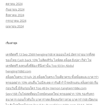
ตุลาคม 2024
กันยายน 2024
สิงหาคม 2024
กรกฎาคม 2024
เมษายน 2024
เรื่องล่าสุด
เครดิตฟรี 13 Sep 2569 hengjing168 หวยออนไลน์ อัตราจ่ายมากที่สุด
ของไทย Cash back 10% ไม่ติดเทิร์น ไลฟ์สด สล็อต ยิงปลา กีฬา ไพ่
เครดิตฟรี ลงทุนทั้งที่ต้อง ที่นี่เท่านั้น Top 93 by Abdul
hengjing168d.com
สล็อตเว็บตรง 19 July 26 สล็อตเว็บตรง เว็บเดียวครบ ทั้งสล็อตและบาคาร่า
ทุกยอดฝาก 10% เล่นลื่น ไม่มีสะดุด การันตี กำไรหลักแสน สล็อต168 เริ่ม
ก่อนวันนี้ มีลุ้นก่อนใคร Top 49 by Vernon tangtem168e.com
Sexy168 เว็บไพ่สดที่ตอบโจทย์คนยุคใหม่ ทุกยอดฝาก 10% รองรับทุก
ธนาคาร ถอนเร็วทันใจ บาคาร่าสด ดีลเลอร์สาวสวย บาคาร่า168 เปิดเกม