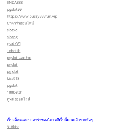
JINDA888
pgslot99
https://www.pussy888fun.vip
บาคาร่าออนไลน์
slotxo
slotpg
ดูหนังโป๊
1xbetth
pgslot แตกง่าย
pgslot
pg slot
kiss918
pgslot
188betth
ดูหนังออนไลน์
เว็บสล็อตและบาคาร่าของโครตดีเว็บนี้เล่นแล้วรวยจัดๆ
918kiss