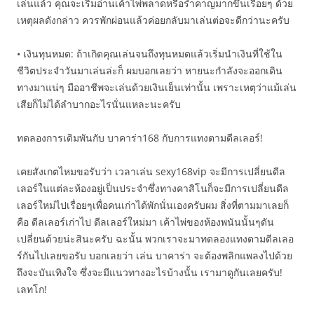
เล่นแล้ว คุณจะเริ่มอ่านเค้าไพ่พลาดหรือรำคาญมากขึ้นเรื่อยๆ ด้วย
เหตุผลดังกล่าว ควรพักผ่อนแล้วค่อยกลับมาเล่นต่อจะดีกว่านะครับ
• เงินทุนหมด: ถ้าเกิดคุณเล่นจนถึงทุนหมดแล้วเริ่มนำเงินที่ใช้ใน
ชีวิตประจำวันมาเล่นล่ะก็ ผมบอกเลยว่า หายนะกำลังจะออกเดิน
ทางมาแน่ๆ มืออาชีพจะเล่นด้วยเงินเย็นเท่านั้น เพราะเหตุว่าแม้เล่น
เสียก็ไม่ได้ลำบากอะไรนั่นแหละนะครับ
ทดลองการเดิมพันกับ บาคาร่า168 กับการแทงตามดีลเลอร์!
เคยสังเกตไหมขอรับว่า เวลาเล่น sexy168vip จะมีการเปลี่ยนดีล
เลอร์ในแต่ละห้องอยู่เป็นประจำซึ่งทางคาสิโนก็จะมีการเปลี่ยนดีล
เลอร์ใหม่ไปเรื่อยๆเพื่อคนเก่าได้พักนั่นเองครับผม สิ่งที่ตามมาเลยก็
คือ ดีลเลอร์เก่าไป ดีลเลอร์ใหม่มา เค้าไพ่ของห้องพนันนั้นๆดัน
เปลี่ยนด้วยน่ะสินะครับ ฉะนั้น พวกเราจะมาทดลองแทงตามดีลเลอ
ร์กันไปเลยขอรับ บอกเลยว่า เล่น บาคาร่า จะต้องพลิกแพลงไปด้วย
ถึงจะบันเทิงใจ ซึ่งจะมีแนวทางอะไรบ้างนั้น เรามาดูกันเลยครับ!
เลทโก!