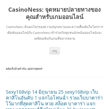
CasinoNess: จุดหมายปลายทางของ
คุณสำหรับเกมออนไลน์
CasinoNess: ค้นพบโลกของความสนุกสนานและความตื่นเต้นในโลกการ
เดิมพันออนไลน์กับ CasinoNess เข้าร่วมกับชุมชนนักพนันออนไลน์และ
เพลิดเพลินกับเกมที่หลากหลาย
ข้าม
เมนู
ไป
ยัง
เนื้อหา
คลังเก็บป้ายกำกับ:
SEXY168VIP
Sexy168vip 14 มิถุนายน 25 sexy168vip เว็บ
คาสิโนอันดับ 1 แจกไอโฟนฉ่ำ รวมเว็บบาคาร่า
ไว้มากที่สุดคาสิโน หวย สล็อต บาคาร่า แจก