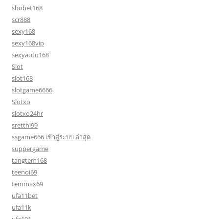
sbobet168
scr888
sexy168
sexy168vip
sexyauto168
Slot
slot168
slotgame6666
Slotxo
slotxo24hr
sretthi99
ssgame666 เข้าสู่ระบบ ล่าสุด
suppergame
tangtem168
teenoi69
temmax69
ufa11bet
ufa11k