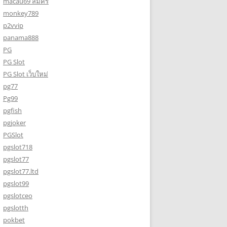
macau69 สมัคร
monkey789
p2vvip
panama888
PG
PG Slot
PG Slot เว็บใหม่
pg77
Pg99
pgfish
pgjoker
PGSlot
pgslot718
pgslot77
pgslot77.ltd
pgslot99
pgslotceo
pgslotth
pokbet