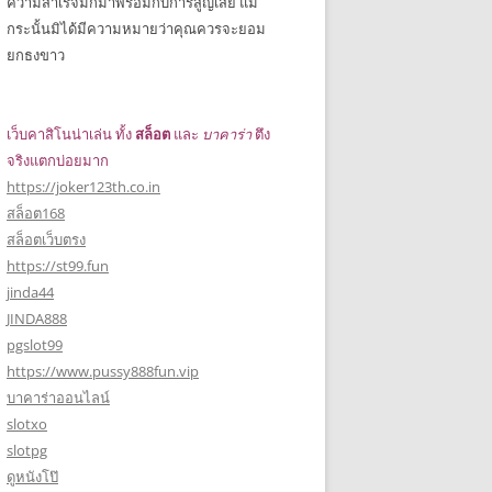
ความสำเร็จมักมาพร้อมกับการสูญเสีย แม้
กระนั้นมิได้มีความหมายว่าคุณควรจะยอม
ยกธงขาว
เว็บคาสิโนน่าเล่น ทั้ง
สล็อต
และ
บาคาร่า
ตึง
จริงแตกบ่อยมาก
https://joker123th.co.in
สล็อต168
สล็อตเว็บตรง
https://st99.fun
jinda44
JINDA888
pgslot99
https://www.pussy888fun.vip
บาคาร่าออนไลน์
slotxo
slotpg
ดูหนังโป๊