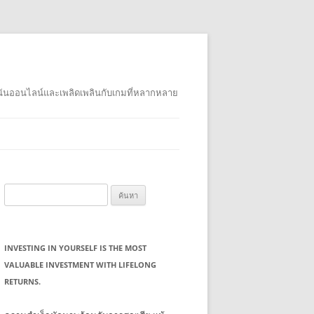
ันออนไลน์และเพลิดเพลินกับเกมที่หลากหลาย
ค้นหา
สำหรับ:
INVESTING IN YOURSELF IS THE MOST
VALUABLE INVESTMENT WITH LIFELONG
RETURNS.