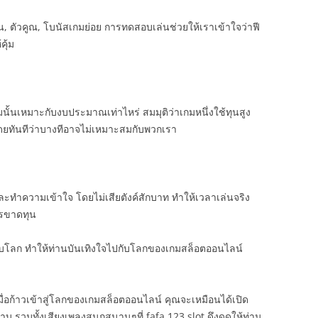
น, ตัวคูณ, โบนัสเกมย่อย การทดสอบเล่นช่วยให้เราเข้าใจว่าฟี
คุ้ม
ั้นเหมาะกับงบประมาณเท่าไหร่ สมมุติว่าเกมหนึ่งใช้ทุนสูง
ยทันทีว่าบางทีอาจไม่เหมาะสมกับพวกเรา
่นและทำความเข้าใจ โดยไม่เสียตังค์สักบาท ทำให้เวลาเล่นจริง
ารขาดทุน
ับโลก ทำให้ท่านบันเทิงใจไปกับโลกของเกมสล็อตออนไลน์
 เมื่อก้าวเข้าสู่โลกของเกมสล็อตออนไลน์ คุณจะเหมือนได้เปิด
วาบ รวมทั้งเสียงเพลงสนุกสนานๆที่ fafa 123 slot ดึงดูดให้ท่าน