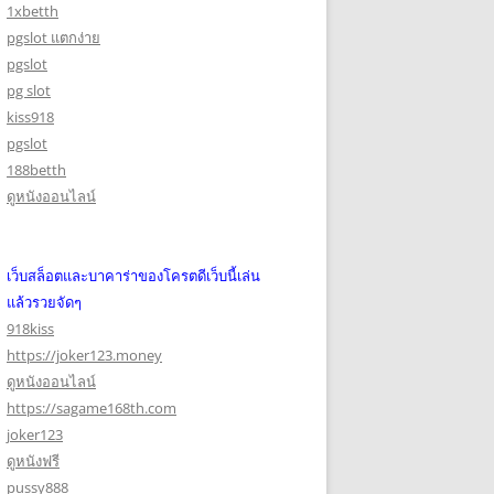
1xbetth
pgslot แตกง่าย
pgslot
pg slot
kiss918
pgslot
188betth
ดูหนังออนไลน์
เว็บสล็อตและบาคาร่าของโครตดีเว็บนี้เล่น
แล้วรวยจัดๆ
918kiss
https://joker123.money
ดูหนังออนไลน์
https://sagame168th.com
joker123
ดูหนังฟรี
pussy888