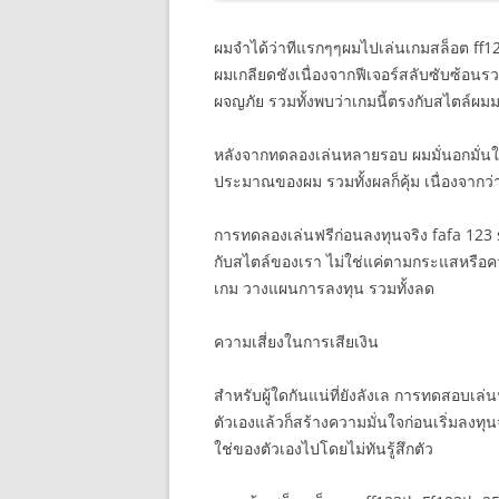
ผมจำได้ว่าทีแรกๆๆผมไปเล่นเกมสล็อต ff12
ผมเกลียดชังเนื่องจากฟีเจอร์สลับซับซ้อน
ผจญภัย รวมทั้งพบว่าเกมนี้ตรงกับสไตล์ผม
หลังจากทดลองเล่นหลายรอบ ผมมั่นอกมั่นใจแ
ประมาณของผม รวมทั้งผลก็คุ้ม เนื่องจากว่าผ
การทดลองเล่นฟรีก่อนลงทุนจริง fafa 123 
กับสไตล์ของเรา ไม่ใช่แค่ตามกระแสหรือความน
เกม วางแผนการลงทุน รวมทั้งลด
ความเสี่ยงในการเสียเงิน
สำหรับผู้ใดกันแน่ที่ยังลังเล การทดสอบเล่น
ตัวเองแล้วก็สร้างความมั่นใจก่อนเริ่มลงท
ใช่ของตัวเองไปโดยไม่ทันรู้สึกตัว