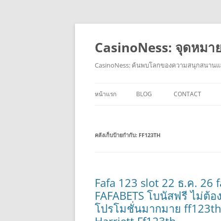
CasinoNess: จุดหมา
CasinoNess: ค้นพบโลกของความสนุกสนานและค
หน้าแรก
BLOG
CONTACT
คลังเก็บป้ายกำกับ:
FF123TH
Fafa 123 slot 22 ธ.ค. 26 
FAFABETS โบนัสฟรี ไม่ต้อ
โปรโมชั่นมากมาย ff123th 