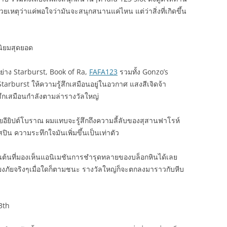
ยเหตุว่าแค่พอใจว่ามันจะสนุกสนานแค่ไหน แต่ว่าสิ่งที่เกิดขึ้น
มนิยมสุดยอด
 อย่าง Starburst, Book of Ra,
FAFA123
รวมทั้ง Gonzo’s
arburst ให้ความรู้สึกเสมือนอยู่ในอวกาศ แสงสีเจิดจ้า
สึกเสมือนกำลังตามล่ารางวัลใหญ่
ัยอียิปต์โบราณ ผมแทบจะรู้สึกถึงความลี้ลับของสุสานฟาโรห์
สปิน ความระทึกใจมันเพิ่มขึ้นเป็นเท่าตัว
นต้นที่มองเห็นแอนิเมชันการชำรุดทลายของบล็อกหินได้เลย
่ยงภัยจริงๆเมื่อใดก็ตามชนะ รางวัลใหญ่ก็จะตกลงมาราวกับหีบ
3th