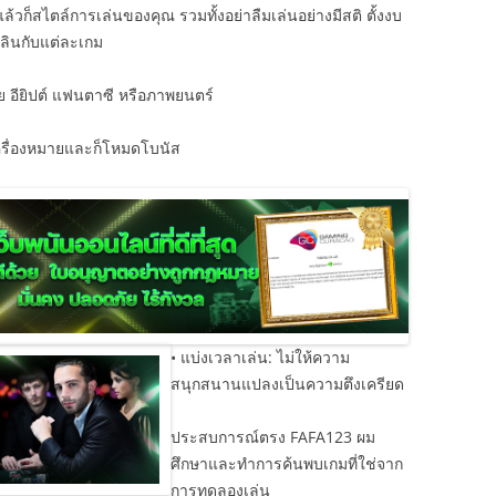
้วก็สไตล์การเล่นของคุณ รวมทั้งอย่าลืมเล่นอย่างมีสติ ตั้งงบ
ลินกับแต่ละเกม
ภัย อียิปต์ แฟนตาซี หรือภาพยนตร์
องเครื่องหมายและก็โหมดโบนัส
• แบ่งเวลาเล่น: ไม่ให้ความ
สนุกสนานแปลงเป็นความตึงเครียด
ประสบการณ์ตรง FAFA123 ผม
ศึกษาและทำการค้นพบเกมที่ใช่จาก
การทดลองเล่น