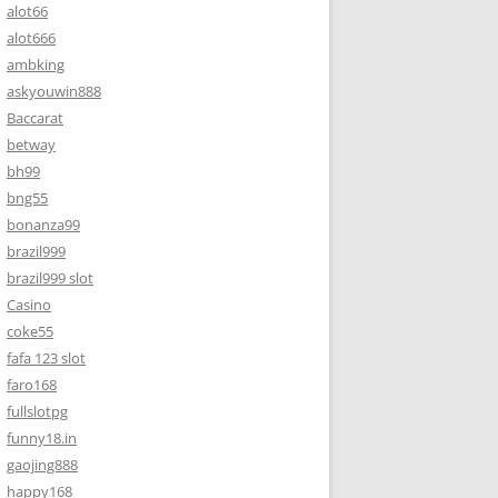
alot66
alot666
ambking
askyouwin888
Baccarat
betway
bh99
bng55
bonanza99
brazil999
brazil999 slot
Casino
coke55
fafa 123 slot
faro168
fullslotpg
funny18.in
gaojing888
happy168