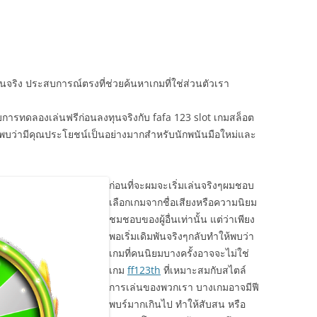
จริง ประสบการณ์ตรงที่ช่วยค้นหาเกมที่ใช่ส่วนตัวเรา
การทดลองเล่นฟรีก่อนลงทุนจริงกับ fafa 123 slot เกมสล็อต
าค้นพบว่ามีคุณประโยชน์เป็นอย่างมากสำหรับนักพนันมือใหม่และ
ก่อนที่จะผมจะเริ่มเล่นจริงๆผมชอบ
เลือกเกมจากชื่อเสียงหรือความนิยม
ชมชอบของผู้อื่นเท่านั้น แต่ว่าเพียง
พอเริ่มเดิมพันจริงๆกลับทำให้พบว่า
เกมที่คนนิยมบางครั้งอาจจะไม่ใช่
เกม
ff123th
ที่เหมาะสมกับสไตล์
การเล่นของพวกเรา บางเกมอาจมีฟี
พบร์มากเกินไป ทำให้สับสน หรือ