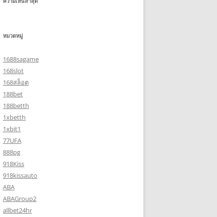
ความเห็นล่าสุด
หมวดหมู่
1688sagame
168slot
168สล็อต
188bet
188betth
1xbetth
1xbit1
77UFA
888pg
918Kiss
918kissauto
ABA
ABAGroup2
allbet24hr