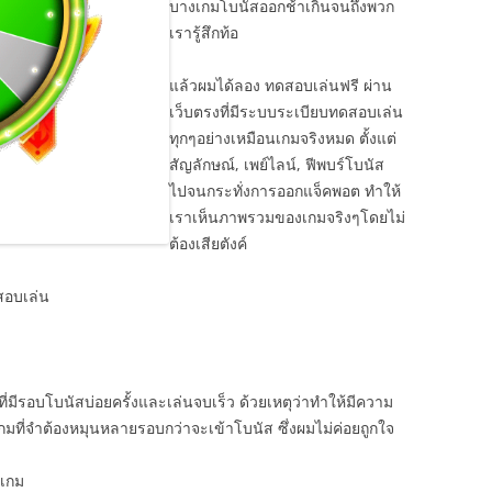
บางเกมโบนัสออกช้าเกินจนถึงพวก
เรารู้สึกท้อ
แล้วผมได้ลอง ทดสอบเล่นฟรี ผ่าน
เว็บตรงที่มีระบบระเบียบทดสอบเล่น
ทุกๆอย่างเหมือนเกมจริงหมด ตั้งแต่
สัญลักษณ์, เพย์ไลน์, ฟีพบร์โบนัส
ไปจนกระทั่งการออกแจ็คพอต ทำให้
เราเห็นภาพรวมของเกมจริงๆโดยไม่
ต้องเสียตังค์
สอบเล่น
มีรอบโบนัสบ่อยครั้งและเล่นจบเร็ว ด้วยเหตุว่าทำให้มีความ
เกมที่จำต้องหมุนหลายรอบกว่าจะเข้าโบนัส ซึ่งผมไม่ค่อยถูกใจ
งเกม