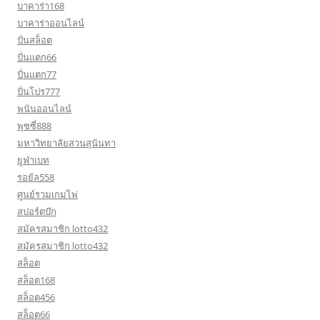
บาคาร่า168
บาคาร่าออนไลน์
ปั่นสล็อต
ปั่นแตก66
ปั่นแตก77
ปั่นโปร777
พนันออนไลน์
พุซซี่888
มหาวิทยาลัยสวนสุนันทา
ยูฟ่าเบท
รอยัล558
ศูนย์รวมเกมไพ่
สปอร์ตบุ๊ก
สมัครสมาชิก lotto432
สมัครสมาชิก lotto432
สล็อต
สล็อต168
สล็อต456
สล็อต66