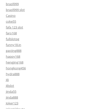
brazil999
brazil999 slot
Casino
coke55
fafa 123 slot
faro168
fullslotpg
funny18.in
gaojing888
happy168
hengjing168
hongkong456
hydra888
Jili
Jilislot
jinda55
jinda888
Joker123