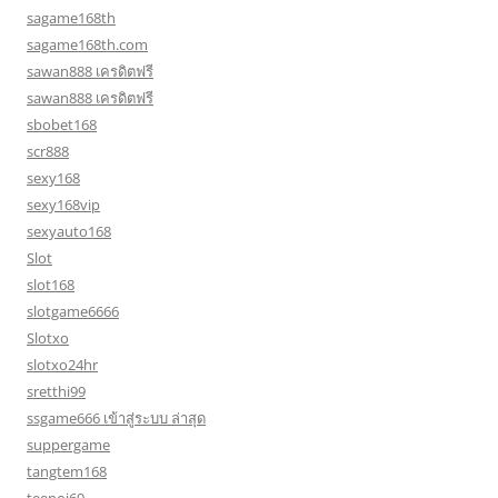
sagame168th
sagame168th.com
sawan888 เครดิตฟรี
sawan888 เครดิตฟรี
sbobet168
scr888
sexy168
sexy168vip
sexyauto168
Slot
slot168
slotgame6666
Slotxo
slotxo24hr
sretthi99
ssgame666 เข้าสู่ระบบ ล่าสุด
suppergame
tangtem168