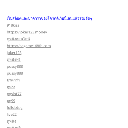
เว็บสล็อตและบาคาร่าของโครตดีเว็บนี้เล่นแล้วรวยจัดๆ
918kiss
https://joker123.money
ดูหนังออนไลน์
https://sagame168th.com
joker123
ดูหนังฟรี
pussy888
pussy888
บาคาร่า
gslot
pgslot77
pg99
fullslotpg
live22
ดูหนัง