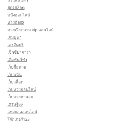
สวนสุนันทา
สูตรสล็อต
หนังออนไลน์
หวยฮิต88
หวยเวียดนาม vip ออนไลน์
เกมยูฟ่า
เครดิตฟรี
เซ็กซี่บาคาร่า
เดิมพันกีฬา
เว็บซื้อหวย
เว็บพนัน
เว็บสล็อต
เว็บหวยออนไลน์
เว็บหวยฮานอย
เศรษฐี99
แทงบอลออนไลน์
โจ๊กเกอร์123