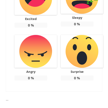
Sleepy
Excited
0
%
0
%
Angry
Surprise
0
%
0
%
…