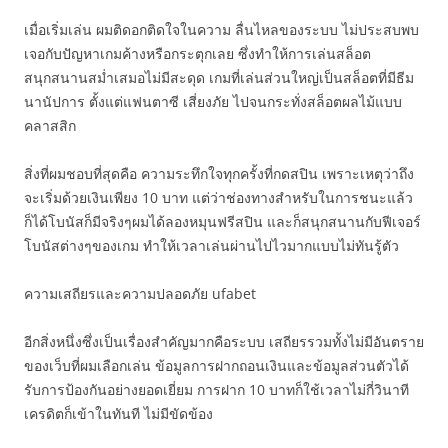
เมื่อเริ่มเล่น ผมติดอกติดใจในความ ลื่นไหลของระบบ ไม่ประสบพบ
เจอกับปัญหาเกมค้างหรือกระตุกเลย ซึ่งทำให้การเล่นสล็อต
สนุกสนานสม่ำเสมอไม่มีสะดุด เกมที่เล่นส่วนใหญ่เป็นสล็อตที่มีธีม
นานัปการ ตั้งแต่แฟนตาซี เสี่ยงภัย ไปจนกระทั่งสล็อตผลไม้แบบ
คลาสสิก
สิ่งที่ผมชอบที่สุดคือ ความระทึกใจทุกครั้งที่กดสปิน เพราะเหตุว่าถึง
จะเริ่มด้วยเงินเพียง 10 บาท แต่ว่าช่องทางสำหรับในการชนะแล้ว
ก็ได้โบนัสก็มีจริงๆผมได้ลองหมุนฟรีสปิน และก็สนุกสนานกับฟีเจอร์
โบนัสต่างๆของเกม ทำให้เวลาเล่นผ่านไปไวมากแบบไม่ทันรู้ตัว
ความเสถียรและความปลอดภัย ufabet
อีกสิ่งหนึ่งซึ่งเป็นเรื่องสำคัญมากคือระบบ เสถียรรวมทั้งไม่มีอันตราย
ของเว็บที่ผมเลือกเล่น ข้อมูลการฝากถอนเงินและข้อมูลส่วนตัวได้
รับการป้องกันอย่างยอดเยี่ยม การฝาก 10 บาทก็ใช้เวลาไม่กี่วินาที
เครดิตก็เข้าในทันที ไม่มีขัดข้อง