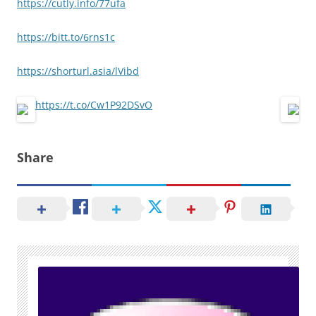
https://cutly.info/77ufa
https://bitt.to/6rns1c
https://shorturl.asia/lVibd
https://t.co/Cw1P92DSvO
Share