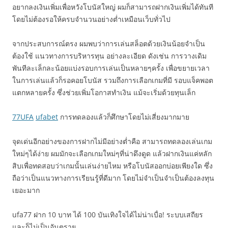
อยากลงเงินเพิ่มเพื่อหวังโบนัสใหญ่ ผมก็สามารถฝากเงินเพิ่มได้ทันที
โดยไม่ต้องรอให้ครบจำนวนอย่างต่ำเหมือนเว็บทั่วไป
จากประสบการณ์ตรง ผมพบว่าการเล่นสล็อตด้วยเงินน้อยจำเป็น
ต้องใช้ แนวทางการบริหารทุน อย่างละเอียด ดังเช่น การวางเดิม
พันทีละเล็กละน้อยแบ่งรอบการเล่นเป็นหลายๆครั้ง เพื่อขยายเวลา
ในการเล่นแล้วก็รอคอยโบนัส รวมถึงการเลือกเกมที่มี รอบแจ็คพอต
แตกหลายครั้ง ซึ่งช่วยเพิ่มโอกาสทำเงิน แม้จะเริ่มด้วยทุนเล็ก
77UFA
ufabet
การทดลองแล้วก็ศึกษาโดยไม่เสี่ยงมากมาย
จุดเด่นอีกอย่างของการฝากไม่มีอย่างต่ำคือ สามารถทดลองเล่นเกม
ใหม่ๆได้ง่าย ผมมักจะเลือกเกมใหม่ๆที่น่าดึงดูด แล้วฝากเงินแค่หลัก
สิบเพื่อทดสอบว่าเกมนั้นเล่นง่ายไหม หรือโบนัสออกบ่อยเพียงใด ซึ่ง
ถือว่าเป็นแนวทางการเรียนรู้ที่ดีมาก โดยไม่จำเป็นจำเป็นต้องลงทุน
เยอะมาก
ufa77 ฝาก 10 บาท ได้ 100 บันเทิงใจได้ไม่น่าเบื่อ! ระบบเสถียร
และก็ไม่เป็นอันตราย