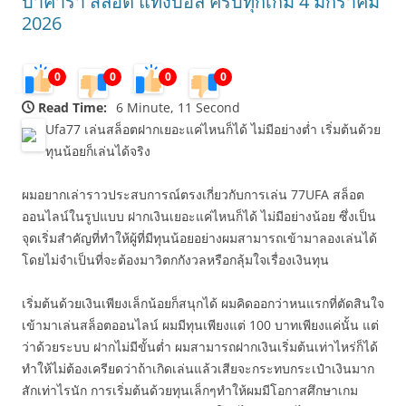
บาคาร่า สล็อต แทงบอล ครบทุกเกม 4 มกราคม
2026
0
0
0
0
Read Time:
6 Minute, 11 Second
Ufa77 เล่นสล็อตฝากเยอะแค่ไหนก็ได้ ไม่มีอย่างต่ำ เริ่มต้นด้วย
ทุนน้อยก็เล่นได้จริง
ผมอยากเล่าราวประสบการณ์ตรงเกี่ยวกับการเล่น 77UFA สล็อต
ออนไลน์ในรูปแบบ ฝากเงินเยอะแค่ไหนก็ได้ ไม่มีอย่างน้อย ซึ่งเป็น
จุดเริ่มสำคัญที่ทำให้ผู้ที่มีทุนน้อยอย่างผมสามารถเข้ามาลองเล่นได้
โดยไม่จำเป็นที่จะต้องมาวิตกกังวลหรือกลุ้มใจเรื่องเงินทุน
เริ่มต้นด้วยเงินเพียงเล็กน้อยก็สนุกได้ ผมคิดออกว่าหนแรกที่ตัดสินใจ
เข้ามาเล่นสล็อตออนไลน์ ผมมีทุนเพียงแต่ 100 บาทเพียงแค่นั้น แต่
ว่าด้วยระบบ ฝากไม่มีขั้นต่ำ ผมสามารถฝากเงินเริ่มต้นเท่าไหร่ก็ได้
ทำให้ไม่ต้องเครียดว่าถ้าเกิดเล่นแล้วเสียจะกระทบกระเป๋าเงินมาก
สักเท่าไรนัก การเริ่มต้นด้วยทุนเล็กๆทำให้ผมมีโอกาสศึกษาเกม