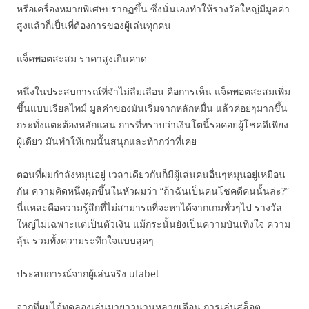
หรือเครื่องหมายพิเศษปรากฏขึ้น ซึ่งนั่นเองทำให้รางวัลใหญ่มีมูลค่า
สูงแล้วก็เป็นที่ต้องการของผู้เล่นทุกคน
แจ็คพอตสะสม ราคาสูงเกินคาด
หนึ่งในประสบการณ์ที่จำไม่ลืมเลือน คือการเห็น แจ็คพอตสะสมเพิ่ม
ขึ้นแบบเรียลไทม์ มูลค่าของมันเริ่มจากหลักหมื่น แล้วค่อยๆมากขึ้น
กระทั่งแตะต้องหลักแสน การที่ทราบว่าเงินโตนี้รอคอยผู้โชคดีเพียง
ผู้เดียว มันทำให้เกมนั้นสนุกและท้ากว่าที่เคย
ตอนที่ผมกำลังหมุนอยู่ เวลาเดียวกันก็มีผู้เล่นคนอื่นๆหมุนอยู่เหมือน
กัน ความคิดหนึ่งผุดขึ้นในหัวผมว่า “ถ้าฉันเป็นคนโชคดีคนนั้นล่ะ?”
นี่แหละคือความรู้สึกที่ไม่สามารถที่จะหาได้จากเกมทั่วๆไป รางวัล
ใหญ่ไม่เฉพาะแต่เป็นตัวเงิน แม้กระนั้นยังเป็นความบันเทิงใจ ความ
ลุ้น รวมทั้งความระทึกใจแบบสุดๆ
ประสบการณ์จากผู้เล่นจริง ufabet
จากที่ผมได้ทดลองเล่นมายาวนานหลายเดือน การเล่นสล็อต