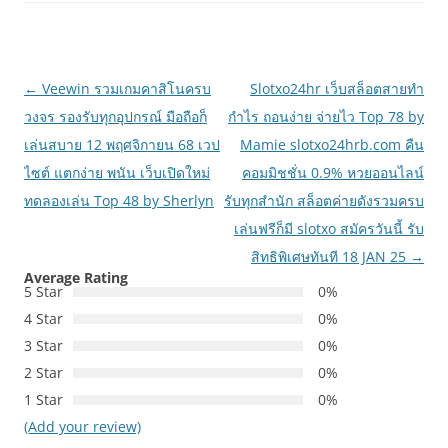
เมนู
←
Veewin รวมเกมคาสิโนครบ
Slotxo24hr เว็บสล็อตสายทำ
นำทาง
วงจร รองรับทุกอุปกรณ์ มือถือก็
กำไร ถอนง่าย จ่ายไว Top 78 by
เรื่อง
เล่นสบาย 12 พฤศจิกายน 68 เวป
Mamie slotxo24hrb.com คืน
ไซต์ แตกง่าย พนัน เว็บเปิดใหม่
คอมมิชชั่น 0.9% หวยออนไลน์
ทดลองเล่น Top 48 by Sherlyn
รับทุกสำนัก สล็อตค่ายดังรวมครบ
เล่นฟรีก็มี slotxo สมัครวันนี้ รับ
สิทธิพิเศษทันที 18 JAN 25
→
Average Rating
5 Star
0%
4 Star
0%
3 Star
0%
2 Star
0%
1 Star
0%
(Add your review)