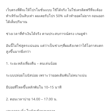
เว็บตรงที่ดีจะให้โปรโมชั่นแบบ ใช้ได้จริง ไม่ใช่เครดิตฟรีที่จะต้อง
ทำเทิร์นเป็นสิบเท่า ผมเคยรับโปร 50% แล้วทำยอดไม่ยาก ถอนออก
ได้เต็มปริมาณ
ช่วงเวลาที่ทำเงินได้จริง ตามประสบการณ์ตรง เกมยูฟ่า
อันนี้ไม่ใช่สูตรแน่นอน แต่ว่าเป็นช่วงๆที่ผมสังเกตว่าได้โอกาสแตก
สูงขึ้นมากยิ่งกว่า
1. ระยะหลังเที่ยงคืน – คนเล่นน้อย
ระบบปล่อยโบนัสบ่อย เพราะว่ายอดเดิมพันไม่หนาแน่น
มีบ่อยที่ไหลขึ้นหลักพันใน 10–15 นาที
2. ตอนเวลาบ่าย 14.00 – 17.00 น.
เกมออกจะนิ่ง โบนัสเข้ารอบยาวๆ