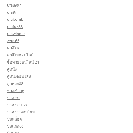
ufa8997
ufa9r
ufabomb
ufafox88
ufawinner
zeus66
คาสิโน
คาสิโนออนไลน์
ซื้อหวยออนไลน์ 24
ดูหนัง
ดูหนังออนไลน์
ถูกหวย88
ทางเข้าpg
บาคาร่า
บาคาร่า168
บาคาร่าออนไลน์
ปั่นสล็อต
ปั่นแตก66