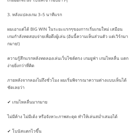
3. หลังแปลงเกม 3–5 นาทีแรก
ผมเอาแต่ได้ BIG WIN ในระยะแรกๆของการเริ่มเกมใหม่ เสมือน
เกมกำลังทดสอบจ่ายเพื่อดึงผู้เล่น (อันนี้ความเห็นส่วนตัว แต่เวิร์กมา
กมาย!)
ความรู้สึกแรกหลังทดลองเล่นเว็บไซต์ตรง เกมยูฟ่า เกมไหลลื่น แตก
ง่ายยิ่งกว่าที่คิด
ภายหลังจากลองไม่ถึงชั่วโมง ผมเริ่มพิจารณาความต่างแบบเห็นได้
ชัดเลยว่า
✔ เกมไหลลื่นมากมาย
ไม่มีค้าง ไม่มีเด้ง หรือจังหวะภาพสะดุด ทำให้เล่นสม่ำเสมอได้
✔ โบนัสแตกไวขึ้น