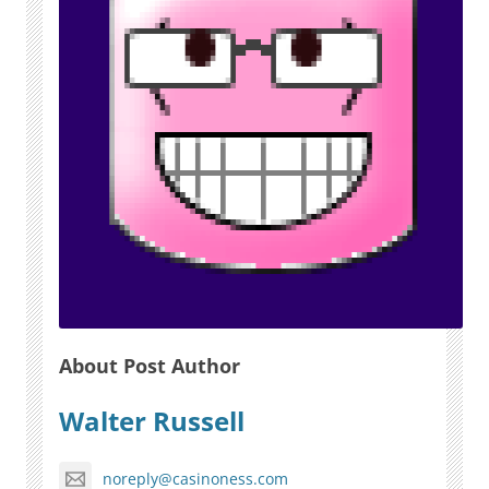
About Post Author
Walter Russell
noreply@casinoness.com