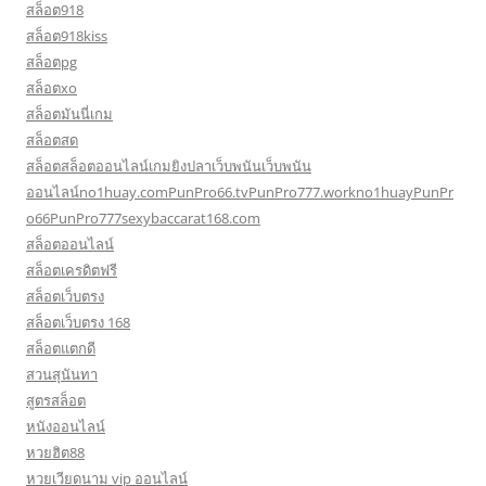
สล็อต918
สล็อต918kiss
สล็อตpg
สล็อตxo
สล็อตมันนี่เกม
สล็อตสด
สล็อตสล็อตออนไลน์เกมยิงปลาเว็บพนันเว็บพนัน
ออนไลน์no1huay.comPunPro66.tvPunPro777.workno1huayPunPr
o66PunPro777sexybaccarat168.com
สล็อตออนไลน์
สล็อตเครดิตฟรี
สล็อตเว็บตรง
สล็อตเว็บตรง 168
สล็อตแตกดี
สวนสุนันทา
สูตรสล็อต
หนังออนไลน์
หวยฮิต88
หวยเวียดนาม vip ออนไลน์