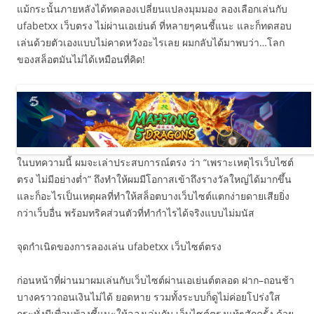
แม้กระนั้นภายหลังได้ทดลองเปลี่ยนแปลงมุมมอง ลองเลือกเล่นกับ
ufabetxx เว็บตรง ไม่ผ่านเอเย่นต์ ที่หลายๆคนชี้แนะ และก็ทดสอบ
เล่นด้วยตัวเองแบบไม่คาดหวังอะไรเลย ผมกลับได้มาพบว่า…โลก
ของสล็อตมันไม่ได้เหมือนที่คิด!
ในบทความนี้ ผมจะเล่าประสบการณ์ตรง ว่า “เพราะเหตุไรเว็บไซต์
ตรง ไม่มีอย่างต่ำ” ถึงทำให้ผมมีโอกาสเข้าถึงรางวัลใหญ่ได้มากขึ้น
และก็อะไรเป็นเหตุผลที่ทำให้สล็อตบางเว็บไซต์แตกง่ายดายเสียยิ่ง
กว่าเว็บอื่น พร้อมทริคส่วนตัวที่ทำกำไรได้จริงแบบไม่มนัส
จุดกำเนิดของการลองเล่น ufabetxx เว็บไซต์ตรง
ก่อนหน้าที่ผ่านมาผมเล่นกับเว็บไซต์ผ่านเอเย่นต์ตลอด ฝาก–ถอนช้า
บางคราวถอนเงินไม่ได้ ยอดหาย รวมทั้งระบบก็ดูไม่ค่อยโปร่งใส
กระทั่งมีเพื่อนพ้องชี้แนะให้ลองเล่นกับ เว็บไซต์ตรงแท้ๆสักครั้ง ด้วย