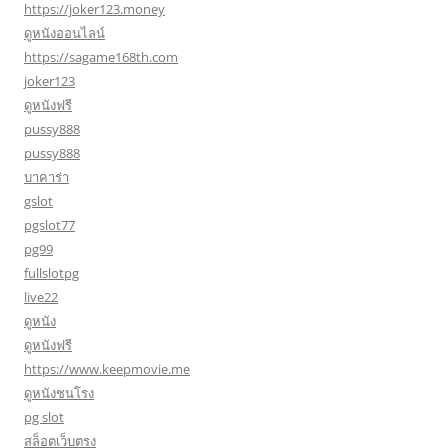
https://joker123.money
ดูหนังออนไลน์
https://sagame168th.com
joker123
ดูหนังฟรี
pussy888
pussy888
บาคาร่า
gslot
pgslot77
pg99
fullslotpg
live22
ดูหนัง
ดูหนังฟรี
https://www.keepmovie.me
ดูหนังชนโรง
pg slot
สล็อตเว็บตรง