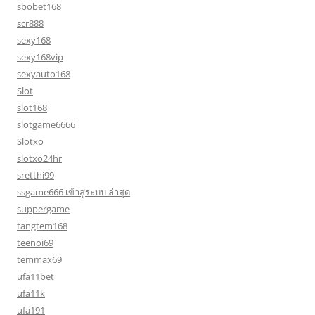
sbobet168
scr888
sexy168
sexy168vip
sexyauto168
Slot
slot168
slotgame6666
Slotxo
slotxo24hr
sretthi99
ssgame666 เข้าสู่ระบบ ล่าสุด
suppergame
tangtem168
teenoi69
temmax69
ufa11bet
ufa11k
ufa191