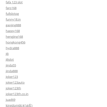
fafa 123 slot
faro168
fullslotpg
funny18.in
gaojing888
happy168
hengjing168
hongkong456
hydra888
Jili
Jilislot
jinda55
jinda888
Joker123
joker123auto
joker123th
joker123th.co.in
juad69
kingdom66 ทางเข้า