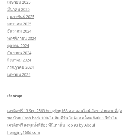
เมษายน 2025
มีนาคม 2025
กุมภาพันธ์ 2025
มกราคม 2025
ธันวาคม 2024
พฤศจิกายน 2024
ตุลาคม 2024
กันยายน 2024
สิงหาคม 2024
กรกฎาคม 2024
เมษายน 2024
เรื่องล่าสุด
เครดิตฟรี 13 Sep 2569 hengjing168 หวยออนไลน์ อัตราจ่ายมากที่สุด
ของไทย Cash back 10% ไม่ติดเทิร์น ไลฟ์สด สล็อต ยิงปลา กีฬา ไพ่
เครดิตฟรี ลงทุนทั้งที่ต้อง ที่นี่เท่านั้น Top 93 by Abdul
hengjing168d.com