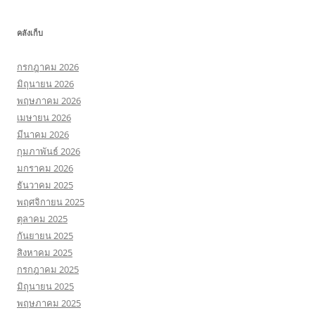
คลังเก็บ
กรกฎาคม 2026
มิถุนายน 2026
พฤษภาคม 2026
เมษายน 2026
มีนาคม 2026
กุมภาพันธ์ 2026
มกราคม 2026
ธันวาคม 2025
พฤศจิกายน 2025
ตุลาคม 2025
กันยายน 2025
สิงหาคม 2025
กรกฎาคม 2025
มิถุนายน 2025
พฤษภาคม 2025