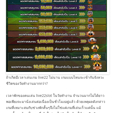
ถ้าเกิดมีเวลาเล่นเกม live22 ไม่นาน เกมแบบไหนจะเข้ากับจังหวะ
ชีวิตของวัยทำงานมากกว่า?
เวลาพักของคนเล่น live22slot ในวัยทำงาน จำนวนมากไม่ได้ยาว
พอเพียงจะมานั่งเล่นต่อเนื่องเป็นชั่วโมงอยู่แล้ว ด้วยเหตุผลดังกล่าว
เกมที่เหมาะสมกับช่วงพักสั้นๆจึงไม่ใช่แค่เกมที่เล่นเร็วแค่นั้น แม้