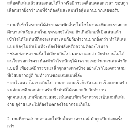
สล็อตที่เล่นแล้วสนองตอบได้ไว หรือมีการเคลื่อนตลอดเวลา ชอบถูก
เลือกมากยิ่งกว่าเกมที่จำต้องลุ้นสะสมหรือลุ้นนานมากเลยขอรับ
• เกมที่เข้าใจระบบได้ง่าย: ตอนพักสั้นๆไม่ใช่ในขณะที่พวกเราอยาก
ศึกษาเล่าเรียนเกมใหม่ๆหรอกจริงไหม ถ้าเกิดมีเกมที่เปิดเล่นแล้ว
เข้าใจได้ในทันทีก็คงจะเหมาะสมกับวัยทำงานมากยิ่งกว่า ทำให้เล่น
แบบชิลๆไม่จำเป็นที่จะต้องใช้พลังหรือความคิดอะไรมาก
• ชนะย่อยหลายครั้ง ไม่เงียบเกินไป: ผมบอกเลยว่า วัยทำงานไม่ได้
สนใจหรอกว่าควรต้องทำกำไรหนักๆได้ เพราะเหตุว่าเวลาเล่นจำกัด
แบบนี้ เพียงแค่มีการชนะเล็กๆกลางทางบ้าง อย่างไรก็โอเคกว่าเกม
ที่เงียบยาวอยู่ดี วัยทำงานชอบเกมแบบงี้ล่ะ
• จบไวแต่ว่าไม่เร่งเกินไป: เกมบางเกมเร็วก็จริง แต่ว่าเร็วแบบกดรัว
จนอ่อนเพลียเลยล่ะขอรับ ซึ่งมันมิได้เหมาะกับวัยทำงาน
ทุกคนแน่ๆ เกมที่เหมาะสมจะเล่นตอนพักจริงๆควรจะเป็นเกมที่เล่น
ง่าย ดูง่าย และไม่ต้องรีบตกลงใจมากจนเกินไป
2. เกมที่ภาพสบายตาและไม่บีบคั้นทางอารมณ์ มักถูกเปิดบ่อยครั้ง
กว่า