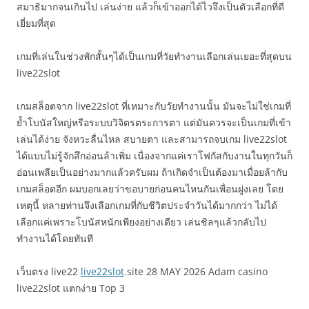
สมาธิมากจนเกินไป เล่นง่าย แล้วก็เข้าออกได้ไวจึงเป็นตัวเลือกที่ดี
เยี่ยมที่สุด
เกมที่เล่นในช่วงพักสั้นๆได้เป็นเกมที่วัยทำงานเลือกเล่นเยอะที่สุดบน
live22slot
เกมสล็อตจาก live22slot ที่เหมาะกับวัยทำงานนั้น มันจะไม่ใช่เกมที่
ย้ำโบนัสใหญ่หรือระบบวิจิตรตระการตา แต่มันควรจะเป็นเกมที่เข้า
เล่นได้ง่าย จังหวะลื่นไหล สบายตา และสามารถจบเกม live22slot
ได้แบบไม่รู้จักสึกอ่อนล้าเพิ่ม เนื่องจากแค่เราโฟกัสกับงานในทุกวันก็
อ่อนเพลียเป็นอย่างมากแล้วครับผม ถ้าเกิดจำเป็นต้องมาเมื่อยล้ากับ
เกมสล็อตอีก ผมบอกเลยว่าขอบายก่อนคนไหนกันเพื่อนฝูงเลย โดย
เหตุนี้ หลายท่านจึงเลือกเกมที่กับชีวิตประจำวันได้มากกว่า ไม่ได้
เลือกแค่เพราะโบนัสหนักเพียงอย่างเดียว เล่นชิลๆแล้วกลับไป
ทำงานได้โดยทันที
เว็บตรง live22
live22slot
.site 28 MAY 2026 Adam casino
live22slot แตกง่าย Top 3