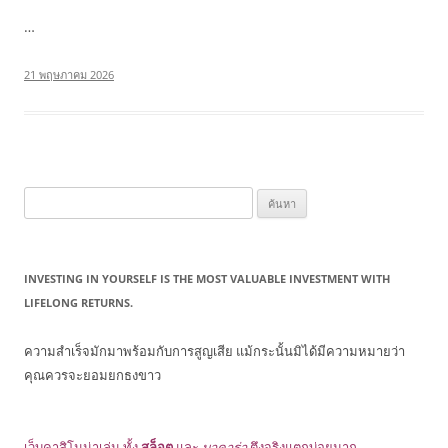
…
21 พฤษภาคม 2026
ค้นหา
สำหรับ:
INVESTING IN YOURSELF IS THE MOST VALUABLE INVESTMENT WITH
LIFELONG RETURNS.
ความสำเร็จมักมาพร้อมกับการสูญเสีย แม้กระนั้นมิได้มีความหมายว่า
คุณควรจะยอมยกธงขาว
เว็บคาสิโนน่าเล่น ทั้ง
สล็อต
และ
บาคาร่า
ตึงจริงแตกบ่อยมาก