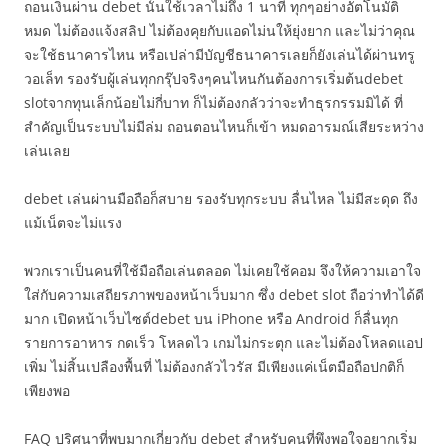
ถอนเงินผ่าน debet นั้นใช้เวลาไม่ถึง 1 นาที ทุกๆอย่างอัตโนมัติ
หมด ไม่ต้องแจ้งสลิป ไม่ต้องคุยกับแอดไม่นให้ยุ่งยาก และไม่ว่าคุณ
จะใช้ธนาคารไหน หรือเปล่ามีบัญชีธนาคารเลยก็ยังเล่นได้ผ่านทรู
วอเล็ท รองรับผู้เล่นทุกกรุ๊ปจริงๆคนไหนกันต้องการเริ่มต้นdebet
slotจากทุนเล็กน้อยไม่กี่บาท ก็ไม่ต้องกลัวว่าจะทำธุรกรรมมิได้ ที่
สำคัญเป็นระบบไม่มีล่ม ถอนตอนไหนก็เข้า หมดอารมณ์เสียระหว่าง
เล่นเลย
debet เล่นผ่านมือถือก็สบาย รองรับทุกระบบ ลื่นไหล ไม่มีสะดุด ถึง
แม้เน็ตจะไม่แรง
พวกเราเป็นคนที่ใช้มือถือเล่นตลอด ไม่เคยใช้คอม จึงให้ความเอาใจ
ใส่กับความเสถียรภาพของหน้าเว็บมาก ซึ่ง debet slot ถือว่าทำได้ดี
มาก เปิดหน้าเว็บไซต์debet บน iPhone หรือ Android ก็ลื่นทุก
รายการอาหาร กดเร็ว โหลดไว เกมไม่กระตุก และไม่ต้องโหลดแอป
เพิ่ม ไม่สิ้นเปลืองพื้นที่ ไม่ต้องกลัวไวรัส มีเพียงแค่เน็ตมือถือปกติก็
เพียงพอ
FAQ ปริศนาที่พบมากเกี่ยวกับ debet สำหรับคนที่พึงพอใจอยากเริ่ม