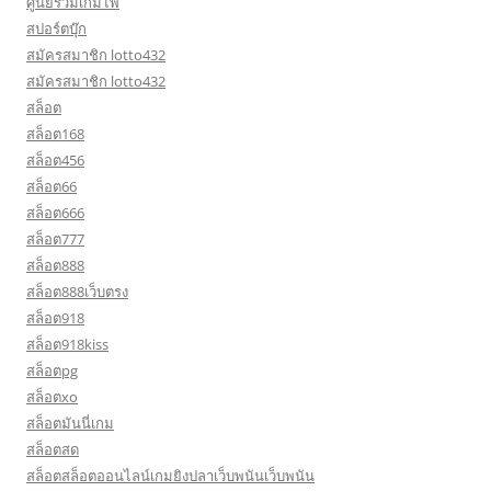
ศูนย์รวมเกมไพ่
สปอร์ตบุ๊ก
สมัครสมาชิก lotto432
สมัครสมาชิก lotto432
สล็อต
สล็อต168
สล็อต456
สล็อต66
สล็อต666
สล็อต777
สล็อต888
สล็อต888เว็บตรง
สล็อต918
สล็อต918kiss
สล็อตpg
สล็อตxo
สล็อตมันนี่เกม
สล็อตสด
สล็อตสล็อตออนไลน์เกมยิงปลาเว็บพนันเว็บพนัน