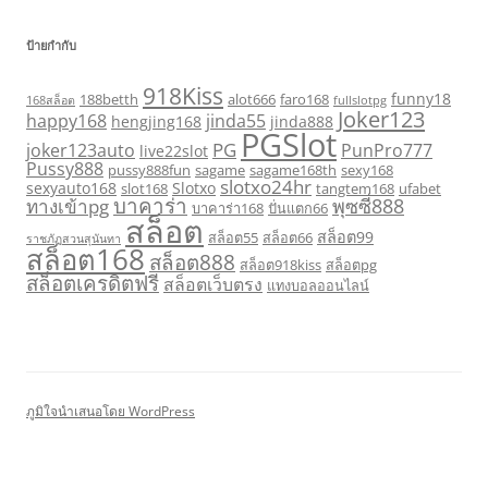
ป้ายกำกับ
918Kiss
funny18
188betth
alot666
faro168
168สล็อต
fullslotpg
Joker123
happy168
jinda55
hengjing168
jinda888
PGSlot
PG
joker123auto
PunPro777
live22slot
Pussy888
pussy888fun
sagame
sagame168th
sexy168
slotxo24hr
sexyauto168
Slotxo
slot168
tangtem168
ufabet
บาคาร่า
พุซซี่888
ทางเข้าpg
บาคาร่า168
ปั่นแตก66
สล็อต
สล็อต99
สล็อต55
สล็อต66
ราชภัฏสวนสุนันทา
สล็อต168
สล็อต888
สล็อต918kiss
สล็อตpg
สล็อตเครดิตฟรี
สล็อตเว็บตรง
แทงบอลออนไลน์
ภูมิใจนำเสนอโดย WordPress