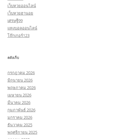
เว็บหวยออนไลน์
เว็บหวยฮานอย
เศรษฐี99
แทงบอลออนไลน์
โจ๊กเกอร์123
คลังเก็บ
กรกฎาคม 2026
มิถุนายน 2026
พฤษภาคม 2026
เมษายน 2026
มีนาคม 2026
กุมภาพันธ์ 2026
มกราคม 2026
ธันวาคม 2025
พฤศจิกายน 2025