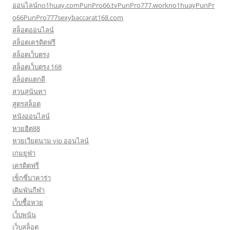
ออนไลน์no1huay.comPunPro66.tvPunPro777.workno1huayPunPr
o66PunPro777sexybaccarat168.com
สล็อตออนไลน์
สล็อตเครดิตฟรี
สล็อตเว็บตรง
สล็อตเว็บตรง 168
สล็อตแตกดี
สวนสุนันทา
สูตรสล็อต
หนังออนไลน์
หวยฮิต88
หวยเวียดนาม vip ออนไลน์
เกมยูฟ่า
เครดิตฟรี
เซ็กซี่บาคาร่า
เดิมพันกีฬา
เว็บซื้อหวย
เว็บพนัน
เว็บสล็อต