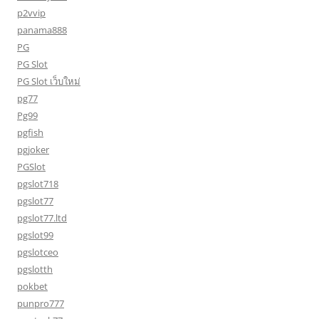
p2vvip
panama888
PG
PG Slot
PG Slot เว็บใหม่
pg77
Pg99
pgfish
pgjoker
PGSlot
pgslot718
pgslot77
pgslot77.ltd
pgslot99
pgslotceo
pgslotth
pokbet
punpro777