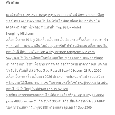
เรื่องล่าสุด
เครดิตฟรี 13 Sep 2569 hengjing168 หวยออนไลน์ อัตราจ่ายมากที่สุด
ของไทย Cash back 10% ไม่ติดเทิร์น ไลฟ์สด สล็อต ยิงปลา กีฬา ไพ่
เครดิตฟรี ลงทุนทั้งที่ต้อง ที่นี่เท่านั้น Top 93 by Abdul
hengjing168d.com
สล็อตเว็บตรง 19 July 26 สล็อตเว็บตรง เว็บเดียวครบ ทั้งสล็อตและบาคาร่า
ทุกยอดฝาก 10% เล่นลื่น ไม่มีสะดุด การันตี กำไรหลักแสน สล็อต168 เริ่ม
ก่อนวันนี้ มีลุ้นก่อนใคร Top 49 by Vernon tangtem168e.com
Sexy168 เว็บไพ่สดที่ตอบโจทย์คนยุคใหม่ ทุกยอดฝาก 10% รองรับทุก
ธนาคาร ถอนเร็วทันใจ บาคาร่าสด ดีลเลอร์สาวสวย บาคาร่า168 เปิดเกม
ไว รับโปรใหญ่ไปเลย Top 5 by Russell Sexy168c.com 23 JUL 2026
สล็อตเว็บตรง สล็อตเว็บตรง 2026 ประสบการณ์เล่นยุคใหม่ ระบบเสถียร
พร้อมเกมให้เลือกมากมาย 25 กันยายน 26 เว็บไซต์ ตรง jin888.asia พนัน
ออนไลน์ เว็บใหญ่ ใหม่ล่าสุด Top 19 by Teri
พุซซี่888 อาณาจักรเกมออนไลน์ที่ครบเครื่องที่สุด Top 88 by Julienne
pussy888play.me วันเกิด รับฟรี 300 สมจริง เสียงดี กราฟฟิค 3D คนเล่น
ไม่ต่ำกว่าแสนทุกวัน พุซซี่888 พร้อมแล้ว ลุยเลย 14 Sep 2569