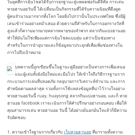
ในยุคที่การลุ้นโชคได้รับการยกฐานะสู่แพลตฟอร์มดิจิทัล การเล่น
หวยฮานอยวันนี้ ได้เปลี่ยนเป็นกิจกรรมที่ได้รับความนิยมที่ดึงดูด
ผู้คนจำนวนมากจากทั้งโลก โดยยิ่งไปกว่านั้นในประเทศไทย ซึ่งมีผู้
เล่นเข้าร่วมอย่างสม่ำเสมอ ด้วยความถี่สำหรับในการออกรางวัลที่
สูงแล้วก็ความมากมายหลากหลายของจำพวก สลากกินแบ่งฮานอย
ทำให้มันไม่ใช่เพียงแค่การลุ้นโชคแบบสุ่ม แต่ว่าเป็นช่องทาง
สำหรับในการนำอุบายและก็ข้อมูลมาประยุกต์เพื่อเพิ่มช่องทางใน
การไปถึงเป้าหมาย
บทความนี้ถูกเขียนขึ้นในฐานะคู่มืออย่างเป็นทางการเพื่อเสนอ
แนะผู้เล่นทั้งยังมือใหม่และมือโปร ให้เข้าใจถึงวิธีการฐานราก
กระบวนการเล่นที่ปลอดภัย กลอุบายการวิเคราะห์จำนวน และการ
ตำหนิดตามผลล่าสุด รวมทั้งการใช้แหล่งข้อมูลที่น่าไว้วางใจอย่าง
หวยฮานอยวันนี้ ruay, huaysong สลากกินแบ่งฮานอย, และก็ หวย
ฮานอย facebook เราจะเน้นการให้คำปรึกษาอย่างรอบคอบ เพื่อให้
คุณสามารถเล่น หวยฮานอย วันนี้ ได้อย่างมั่นอกมั่นใจแล้วก็มีความ
รับผิดชอบ
1. ความเข้าใจฐานรากเกี่ยวกับ
เว็บหวยฮานอย
ที่มารวมทั้งความ