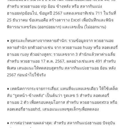
สำหรับ หวยฮานอย vip ย้อน ข้างหลัง หรือ สลากกินแบ่ง
ฮานอยvipย้อนไป, ข้อมูลปี 2567 แสดงเลขอาทิเช่น 711 ในวันที่
25 ธันวาคม ข้อเสนอคือ สร้างตาราง Excel เพื่อบันทึกและพินิจ
พิจารณาเลขร้อน (ออกบ่อยมาก) และเลขเย็น (ไม่ออกนาน)
● สูตรและก็หนทางจากหลายสำนัก: รวมข้อมูลจาก หวยฮานอย
หลายสํานัก ยกตัวอย่างเช่น จาก หวยฮานอย huay หรือ ลอตเตอรี่
ฮานอย ruay ตัวอย่างสูตร: รวมเลขจาก 3 สำนักแล้วหาค่าเฉลี่ย
สำหรับ หวยฮานอย 17 ต.ค. 2567, ผลอย่างเช่นเลข 491 สำหรับ
พิเศษ เสนอแนะให้ทดสอบสูตรกับ สลากกินแบ่งฮานอย ย้อน หลัง
2567 ก่อนนำไปใช้จริง
● เทคนิคการกระจายการเสี่ยง: แทนที่จะแทงเลขเดียว ให้ใช้เคล็ด
ลับ “รูดหน้า-ข้างหลัง” เป็นต้นว่า รูดเลข 5 สำหรับ ลอตเตอรี่
ฮานอย 2 ตัว เพื่อครอบคลุมโอกาส สำหรับ หวยฮานอยextra หรือ
ลอตเตอรี่ฮานอยhd, เสนอแนะแทงชุดเล็กๆเพื่อทดลอง
● การต่อว่าดตามผลล่าสุด: สำหรับ สลากกินแบ่งฮานอย ปัจจุบัน