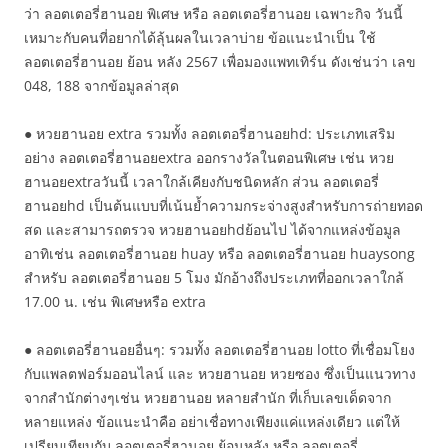
ว่า ลอตเตอรี่ฮานอย พิเศษ หรือ ลอตเตอรี่ฮานอย เฉพาะกิจ วันนี้
เหมาะกับคนที่อยากได้ลุ้นผลในเวลาบ่าย ข้อแนะนำเป็น ใช้
ลอตเตอรี่ฮานอย ย้อน หลัง 2567 เพื่อมองแพทเทิร์น ดังเช่นว่า เลข
048, 188 จากข้อมูลล่าสุด
● หวยฮานอย extra รวมทั้ง ลอตเตอรี่ฮานอยhd: ประเภทเสริม
อย่าง ลอตเตอรี่ฮานอยextra ออกรางวัลในตอนพิเศษ เช่น หวย
ฮานอยextraวันนี้ เวลาใกล้เคียงกับชนิดหลัก ส่วน ลอตเตอรี่
ฮานอยhd เป็นต้นแบบที่เน้นย้ำความกระจ่างสูงสำหรับการถ่ายทอด
สด และสามารถตรวจ หวยฮานอยhdย้อนไป ได้จากแหล่งข้อมูล
อาทิเช่น ลอตเตอรี่ฮานอย huay หรือ ลอตเตอรี่ฮานอย huaysong
สำหรับ ลอตเตอรี่ฮานอย 5 โมง มักอ้างถึงประเภทที่ออกเวลาใกล้
17.00 น. เช่น พิเศษหรือ extra
● ลอตเตอรี่ฮานอยอื่นๆ: รวมทั้ง ลอตเตอรี่ฮานอย lotto ที่เชื่อมโยง
กับแพลตฟอร์มออนไลน์ และ หวยฮานอย หวยซอง ซึ่งเป็นแนวทาง
จากสำนักต่างๆเช่น หวยฮานอย หลายสํานัก ที่เก็บเลขเด็ดจาก
หลายแหล่ง ข้อแนะนำคือ อย่าเชื่อทางเพียงแค่แหล่งเดียว แต่ให้
เปรียบเทียบกับ ลอตเตอรี่ฮานอย ย้อนหลัง หรือ ลอตเตอรี่