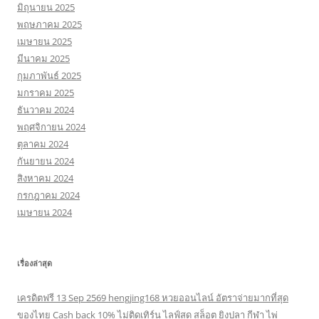
มิถุนายน 2025
พฤษภาคม 2025
เมษายน 2025
มีนาคม 2025
กุมภาพันธ์ 2025
มกราคม 2025
ธันวาคม 2024
พฤศจิกายน 2024
ตุลาคม 2024
กันยายน 2024
สิงหาคม 2024
กรกฎาคม 2024
เมษายน 2024
เรื่องล่าสุด
เครดิตฟรี 13 Sep 2569 hengjing168 หวยออนไลน์ อัตราจ่ายมากที่สุด
ของไทย Cash back 10% ไม่ติดเทิร์น ไลฟ์สด สล็อต ยิงปลา กีฬา ไพ่