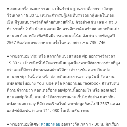
● ลอตเตอรี่ฮานอยธรรมดา: เป็นจำพวกฐานรากที่ออกรางวัลทุก
วี่วันเวลา 18.30 น. เหมาะสำหรับผู้เล่นที่ปรารถนาลุ้นผลในตอน
เย็น มีรูปแบบรางวัลที่คล้ายกับหวยทั่วไป ตัวอย่างเช่น เลข 4 ตัว 3
ตัว รวมทั้ง 2 ตัว คำเสนอแนะคือ ควรศึกษาค้นคว้าผล สลากกินแบ่ง
ฮานอย ย้อน หลัง เพื่อพินิจพิจารณาแนวโน้ม ดังเช่น จากข้อมูลปี
2567 ที่แสดงเลขออกหลายครั้งในธ.ค. อย่างเช่น 735, 746
● หวยฮานอย vip: หรือ สลากกินแบ่งฮานอย vip ออกรางวัลเวลา
19.30 น. เป็นชนิดที่ได้รับความนิยมสูงเนื่องจากมีอัตราการจ่ายที่สูง
กว่าและก็มีการถ่ายทอดสดผ่านวิถีทางต่างๆเช่น สลากกินแบ่ง
ฮานอย vip วันนี้ สด หรือ สลากกินแบ่งฮานอย vipวันนี้ #สด บน
แพลตฟอร์มอย่าง YouTube หรือ หวยฮานอย facebook สำหรับคน
ที่ถามคำถามว่า ลอตเตอรี่ฮานอยvipวันนี้ออกอะไร หรือ ลอตเตอรี่
ฮานอยvipวันนี้, แนะนำให้ตรวจทานผ่านเว็บไซต์อย่าง สลากกิน
แบ่งฮานอย ruay ที่อัปเดตเรียลไทม์ จากข้อมูลย้อนไปปี 2567 แสดง
ผลลัพธ์ดังเช่นว่าเลข 711, 080 ในเดือนธันวาคม
● หวยฮานอยพิเศษ:
หวยฮานอย
ออกรางวัลเวลา 17.30 น. มักเรียก