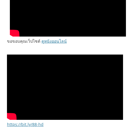
ขอขอบคุณเว็ปไซต์
ดูหนังออนไลน์
https://bit.ly/88-hd