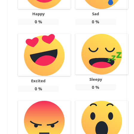
Happy
Sad
0
%
0
%
Sleepy
Excited
0
%
0
%