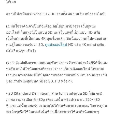
ได้เลย
ความไม่เหมือนระหว่าง SD / HD รวมทั้ง 4K บนเว็บ หนังออนไลน์
ผมมั่นใจว่าคุณจำเป็นที่จะต้องเคยได้ยินมาบ้างว่า เว็บดูหนัง
ออนไลน์เว็บแห่งนี้เป็นแบบ SD นะ เว็บแห่งนี้เป็นแบบ HD หรือ
เว็บไซต์แห่งนี้เป็นแบบ 4K ทุกเรื่องแล้ว (อันนี้แอบเวอร์ไปหน่อย) แต่
คุณรู้ไหมล่ะขอรับว่า SD,
ดูหนังออนไลน์
HD หรือ 4K แตกต่างกัน
ยังไง? แน่ๆขอรับว่า
เรากำลังเอ๋ยถึงความแหลมคมชัดของการรับชมหนังหรือซีรีส์นั่นเอง
ขอรับ คนไม่ใช่น้อยบางทีอาจจะจำว่า เว็บ หนังออนไลน์ ไทยแบบ
เราบางครั้งอาจจะมิได้มีคุณภาพของภาพมากนัก แต่บอกเลยว่า เว็บ
ของเรามีหนังทุกชนิด ทั้งยัง SD, HD หรือ 4K
• SD (Standard Definition): สำหรับการหนังแบบ SD ก็คือ จะมี
ภาพความละเอียดที่ 480p เพียงแค่นั้น หรือประมาณ 720×480
พิกเซลแค่นั้นเลยครับ ภาพจะไม่ได้คมชัดมาก เหมาะสมกับการดูบน
จอเล็กๆหรือใช้อินเทอร์เน็ตช้าๆเนื่องจากว่าใช้ดาต้าน้อยมากๆ