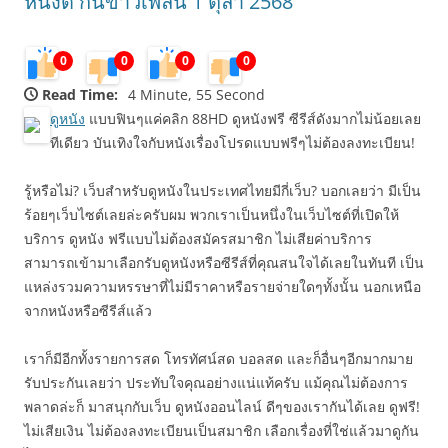
หนังดี กินข้าวเพลิน 1 ตุลา 2568
0
0
0
0
Read Time:
4 Minute, 55 Second
ดูหนัง
แบบฟินๆแค่คลิก 88HD ดูหนังฟรี ซีรีส์ดังมากไม่น้อยเลย
ทีเดียว บันเทิงใจกับหนังเรื่องโปรดแบบฟรีๆไม่ต้องลงทะเบียน!
รู้หรือไม่? เว็บสำหรับดูหนังในประเทศไทยมีกี่เว็บ? บอกเลยว่า มีเป็น
ร้อยๆเว็บไซต์เลยล่ะครับผม พวกเราเป็นหนึ่งในเว็บไซต์ที่เปิดให้
บริการ ดูหนัง ฟรีแบบไม่ต้องสมัครสมาชิก ไม่เสียค่าบริการ
สามารถเข้ามาเลือกรับดูหนังหรือซีรีส์ที่คุณสนใจได้เลยในทันที เป็น
แหล่งรวมความหรรษาที่ไม่มีราคาหรือรายจ่ายใดๆทั้งนั้น นอกเหนือ
จากหนังหรือซีรีส์แล้ว
เราก็มีอีกทั้งรายการสด โทรทัศน์สด บอลสด และก็อื่นๆอีกมากมาย
รับประกันเลยว่า ประทับใจคุณอย่างแน่แท้ครับ แม้คุณไม่ต้องการ
พลาดล่ะก็ มาสนุกกับเว็บ ดูหนังออนไลน์ ดีๆของเรากันได้เลย ดูฟรี!
ไม่เสียเงิน ไม่ต้องลงทะเบียนเป็นสมาชิก เลือกเรื่องที่ใช่แล้วมาดูกัน