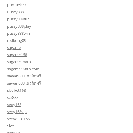
puntaek77
Pussy888
pussy888fun
pussy888play
pussy888win
redkong89
sagame
sagame168
sagame168th
sagame168th.com
sawan888 เครดิตฟรี
sawan888 เครดิตฟรี
sbobet168
scr888
sexy168
sexy168vip
sexyauto168
Slot