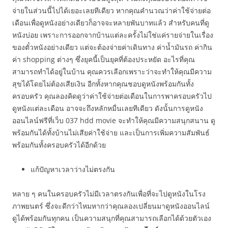
จ่ายในส่วนนี้ไปได้เยอะเลยทีเดียว หากคุณคำนวณว่าค่าใช้จ่ายต่อ
เดือนเพื่อดูหนังอย่างเดียวก็อาจจะหลายพันบาทแล้ว สำหรับคนที่ดู
หนังบ่อย เพราะการออกจากบ้านแต่ละครั้งไม่ใช่แค่รายจ่ายในเรื่อง
ของตั๋วหนังอย่างเดียว แต่จะต้องจ่ายค่าเดินทาง ค่าน้ำมันรถ ค่ากิน
ค่า shopping ต่างๆ ซึ่งยุคนี้เป็นยุคที่ต้องประหยัด อะไรที่คุณ
สามารถทำได้อยู่ในบ้าน คุณควรเลือกเพราะว่าจะทำให้คุณมีความ
สุขได้โดยไม่ต้องเสียเงิน อีกทั้งหากคุณชอบดูหนังพร้อมกันทั้ง
ครอบครัว คุณลองคิดดูว่าค่าใช้จ่ายต่อเดือนในการพาครอบครัวไป
ดูหนังแต่ละเดือน อาจจะถึงหลักหมื่นเลยทีเดียว ดังนั้นการดูหนัง
ออนไลน์ฟรีที่เว็บ 037 hdd movie จะทำให้คุณมีความสนุกสนาน ดู
พร้อมกันได้ทั้งบ้านไม่เสียค่าใช้จ่าย และเป็นการเพิ่มความสัมพันธ์
พร้อมกันทั้งครอบครัวได้อีกด้วย
แก้ปัญหาเวลาว่างไม่ตรงกัน
หลาย ๆ คนในครอบครัวไม่มีเวลาตรงกันเพื่อที่จะไปดูหนังในโรง
ภาพยนตร์ ซึ่งจะดีกว่าไหมหากว่าคุณลองเปลี่ยนมาดูหนังออนไลน์
ดูได้พร้อมกันทุกคน เป็นความสนุกที่คุณสามารถเลือกได้ด้วยตัวเอง