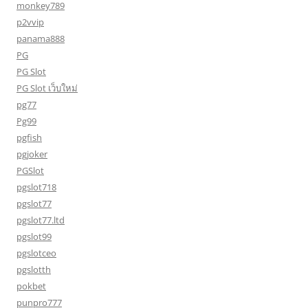
monkey789
p2vvip
panama888
PG
PG Slot
PG Slot เว็บใหม่
pg77
Pg99
pgfish
pgjoker
PGSlot
pgslot718
pgslot77
pgslot77.ltd
pgslot99
pgslotceo
pgslotth
pokbet
punpro777