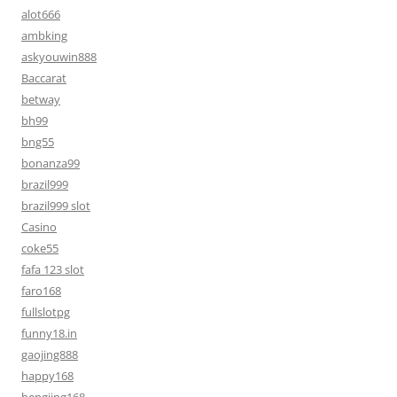
alot666
ambking
askyouwin888
Baccarat
betway
bh99
bng55
bonanza99
brazil999
brazil999 slot
Casino
coke55
fafa 123 slot
faro168
fullslotpg
funny18.in
gaojing888
happy168