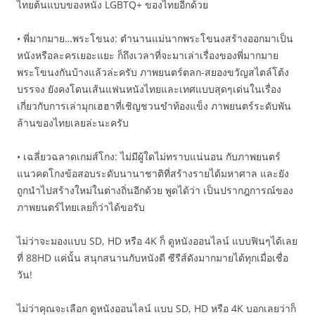
ไทยต้นแบบของหนัง LGBTQ+ ของไทยอีกด้วย
• พี่มากมาย…พระโขนง: ตำนานแม่นากพระโขนงสร้างออกมาเป็น
หนังหรือละครเยอะแยะ ก็ถึงเวลาที่จะมาเล่าเรื่องของพี่มากมาย
พระโขนงกันบ้างแล้วล่ะครับ ภาพยนตร์ตลก-สยองขวัญสไตล์โต้ง
บรรจง ยังคงโดนเส้นแฟนหนังไทยและเทศแบบสุดๆเด่นในเรื่อง
เกี่ยวกับการเล่ามุกเฮฮาที่เชิญชวนขำท้องแข็ง ภาพยนตร์ระดับพัน
ล้านของไทยเลยล่ะนะครับ
• เฉลี่ยวฉลาดเกมส์โกง: ไม่มีผู้ใดไม่ทราบแน่นอน กับภาพยนตร์
แนวคดโกงข้อสอบระดับนานาชาติที่สร้างรายได้มหาศาล และยัง
ถูกนำไปสร้างใหม่ในต่างถิ่นอีกด้วย พูดได้ว่า เป็นปรากฎการณ์ของ
ภาพยนตร์ไทยเลยก็ว่าได้ขอรับ
ไม่ว่าจะมองแบบ SD, HD หรือ 4K ก็ ดูหนังออนไลน์ แบบฟินๆได้เลย
ที่ 88HD แค่นั้น สนุกสนานกับหนังดี ซีรีส์ดังมากมายได้ทุกเมื่อเชื่อ
วัน!
ไม่ว่าคุณจะเลือก ดูหนังออนไลน์ แบบ SD, HD หรือ 4K บอกเลยว่าก็