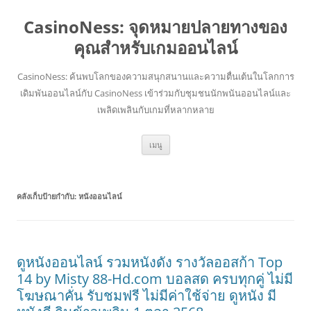
CasinoNess: จุดหมายปลายทางของ
คุณสำหรับเกมออนไลน์
CasinoNess: ค้นพบโลกของความสนุกสนานและความตื่นเต้นในโลกการ
เดิมพันออนไลน์กับ CasinoNess เข้าร่วมกับชุมชนนักพนันออนไลน์และ
เพลิดเพลินกับเกมที่หลากหลาย
ข้าม
เมนู
ไป
ยัง
เนื้อหา
คลังเก็บป้ายกำกับ:
หนังออนไลน์
ดูหนังออนไลน์ รวมหนังดัง รางวัลออสก้า Top
14 by Misty 88-Hd.com บอลสด ครบทุกคู่ ไม่มี
โฆษณาคั่น รับชมฟรี ไม่มีค่าใช้จ่าย ดูหนัง มี