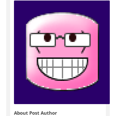
About Post Author