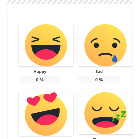
Happy
Sad
0
%
0
%