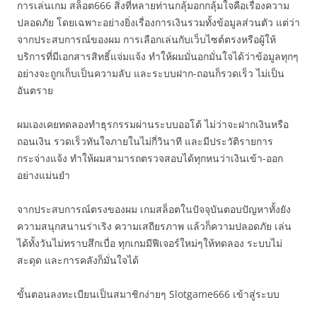
การเล่นเกม สล็อต666 สิ่งที่หลายท่านกลุ้มอกกลุ้มใจคือเรื่องความ
ปลอดภัย โดยเฉพาะอย่างยิ่งเรื่องการเงินรวมทั้งข้อมูลส่วนตัว แต่ว่า
จากประสบการณ์ของผม การเลือกเล่นกับเว็บไซต์ตรงหรือผู้ให้
บริการที่มีเอกสารสิทธิ์แจ่มแจ้ง ทำให้ผมมั่นอกมั่นใจได้ว่าข้อมูลทุกๆ
อย่างจะถูกเก็บเป็นความลับ และระบบฝาก-ถอนก็รวดเร็ว ไม่เป็น
อันตราย
ผมเองเคยทดลองทำธุรกรรมผ่านระบบออโต้ ไม่ว่าจะฝากเงินหรือ
ถอนเงิน รวดเร็วทันใจภายในไม่กี่วินาที และมีประวัติรายการ
กระจ่างแจ้ง ทำให้ผมสามารถตรวจสอบได้ทุกหนว่าเงินเข้า-ออก
อย่างแม่นยำ
จากประสบการณ์ตรงของผม เกมสล็อตในปัจจุบันตอบปัญหาทั้งยัง
ความสนุกสนานร่าเริง ความเสถียรภาพ แล้วก็ความปลอดภัย เล่น
ได้ทั้งวันไม่ทราบสึกเบื่อ ทุกเกมมีฟีเจอร์ใหม่ๆให้ทดลอง ระบบไม่
สะดุด และการคลังก็มั่นใจได้
ขั้นตอนลงทะเบียนเป็นสมาชิกง่ายๆ Slotgame666 เข้าสู่ระบบ