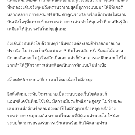
ที่ทดลองเล่นจริงๆผมถึงทราบว่าเกมยุคนี้ถูกวางแบบมาให้มีฟีเจอร์
หลากหลาย อย่างเช่น ฟรีสปิน ตัวคูณรางวัล หรือแม้กระทั่งไม่นิเกม
บันเทิงใจๆที่แทรกเข้ามาระหว่างการเล่น ทำให้ทุกครั้งที่กดสปินรู้สึก
เหมือนได้ลุ้นรางวัลใหม่ๆอยู่เสมอ
ยิ่งเล่นยิ่งบันเทิงใจ ด้วยเหตุว่าธีมของแต่ละเกมก็ทำออกมาอย่าง
ประณีต ไม่ว่าจะเป็นธีมแฟนตาซี ธีมโจรสลัด หรือธีมผลไม้คลาส
สิก ผมเกือบจะไม่รู้เรื่องสึกเบื่อเลย แล้วก็ยังสามารถเปลี่ยนเกมได้ไม่
ยากทำให้รู้สึกว่าการเล่นสล็อตเป็นการพักแบบไม่น่าเบื่อ
สล็อต666 ระบบเสถียร เล่นได้ต่อเนื่องไม่มีสะดุด
อีกสิ่งที่ผมประทับใจมากมายเป็นระบบของเว็บไซต์และก็
แอปพลิเคชันที่ผมใช้เล่น มีความมีประสิทธิภาพสูงสุด ไม่ว่าผมจะ
เล่นผ่านมือถือหรือคอมพิวเตอร์ก็ไม่มีปัญหาเรื่องหลุด หรือค้าง
ระหว่างการหมุนวงล้อ หากแม้ในตอนที่มีผู้เล่นจำนวนไม่ใช่น้อย
ระบบก็สามารถรองรับการเข้าเล่นพร้อมกันได้หลายท่าน