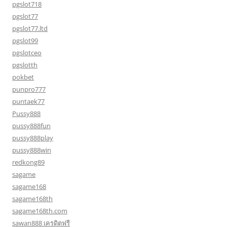
pgslot718
pgslot77
pgslot77.ltd
pgslot99
pgslotceo
pgslotth
pokbet
punpro777
puntaek77
Pussy888
pussy888fun
pussy888play
pussy888win
redkong89
sagame
sagame168
sagame168th
sagame168th.com
sawan888 เครดิตฟรี