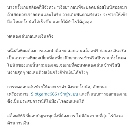
บางครั้งเกมสล็อตก็มีจังหวะ “เงียบ” ก่อนที่จะปลดปล่อยโบนัสออกมา
ถ้าเกิดพวกเราอดทนและไม่รีบ วางเดิมพันตามจังหวะ จะช่วยให้เข้า
ถึง โหมดโบนัสได้เร็วขึ้น และก็ได้กำไรได้สูงสุด
ทดลองเล่นก่อนลงเงินจริง
หนึ่งสิ่งที่ผมต้องการแนะนำคือ ทดสอบเล่นสล็อตฟรี ก่อนลงเงินจริง
เป็นแนวทางที่ยอดเยี่ยมที่สุดที่จะศึกษาการเข้าฟรีสปินรวมทั้งโหมด
โบนัสของเกมนั้นๆผมเองเคยเจอเกมที่ตอนทดลองเล่นเข้าฟรีสปิ
นง่ายสุดๆ พอเล่นด้วยเงินจริงก็ทำเงินได้จริงๆ
การทดสอบเล่นช่วยให้พวกเราจำ จังหวะโบนัส, ลักษณะ
เครื่องหมาย,
Slotgame666 เข้าสู่ระบบ
และก็ แบบการออกของเกม
ซึ่งเป็นประสบการณ์ที่ไม่มีอะไรตอบแทนได้
สล็อต666 ที่ตอบปัญหาทุกสิ่งที่ต้องการ ไม่มีอันตรายที่สุด ไร้กังวล
ด้านการเงิน