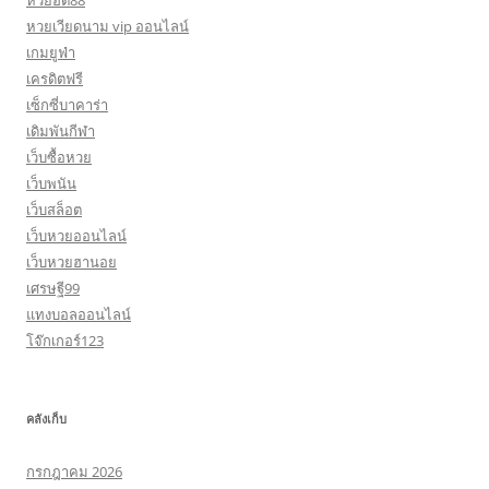
หวยฮิต88
หวยเวียดนาม vip ออนไลน์
เกมยูฟ่า
เครดิตฟรี
เซ็กซี่บาคาร่า
เดิมพันกีฬา
เว็บซื้อหวย
เว็บพนัน
เว็บสล็อต
เว็บหวยออนไลน์
เว็บหวยฮานอย
เศรษฐี99
แทงบอลออนไลน์
โจ๊กเกอร์123
คลังเก็บ
กรกฎาคม 2026