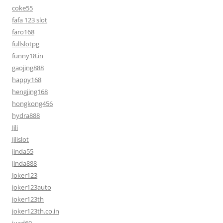
coke55
fafa 123 slot
faro168
fullslotpg
funny18.in
gaojing888
happy168
hengjing168
hongkong456
hydra888
Jili
Jilislot
jinda55
jinda888
Joker123
joker123auto
joker123th
joker123th.co.in