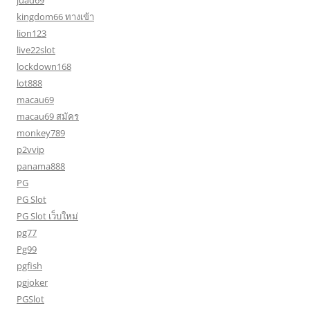
juad69
kingdom66 ทางเข้า
lion123
live22slot
lockdown168
lot888
macau69
macau69 สมัคร
monkey789
p2vvip
panama888
PG
PG Slot
PG Slot เว็บใหม่
pg77
Pg99
pgfish
pgjoker
PGSlot