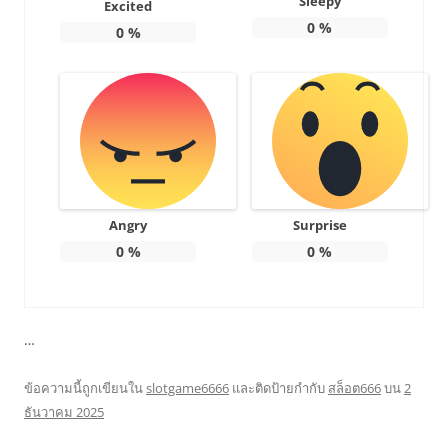
Sleepy
Excited
0
%
0
%
Angry
Surprise
0
%
0
%
…
ข้อความนี้ถูกเขียนใน
slotgame6666
และติดป้ายกำกับ
สล็อต666
บน
2
ธันวาคม 2025