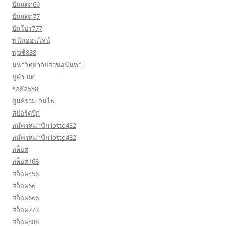
ปั่นแตก66
ปั่นแตก77
ปั่นโปร777
พนันออนไลน์
พุซซี่888
มหาวิทยาลัยสวนสุนันทา
ยูฟ่าเบท
รอยัล558
ศูนย์รวมเกมไพ่
สปอร์ตบุ๊ก
สมัครสมาชิก lotto432
สมัครสมาชิก lotto432
สล็อต
สล็อต168
สล็อต456
สล็อต66
สล็อต666
สล็อต777
สล็อต888