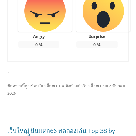
Angry
Surprise
0
%
0
%
…
ข้อความนี้ถูกเขียนใน
สล็อต66
และติดป้ายกำกับ
สล็อต66
บน
4 มีนาคม
2026
เว็บใหญ่ ปั่นแตก66 ทดลองเล่น Top 38 by