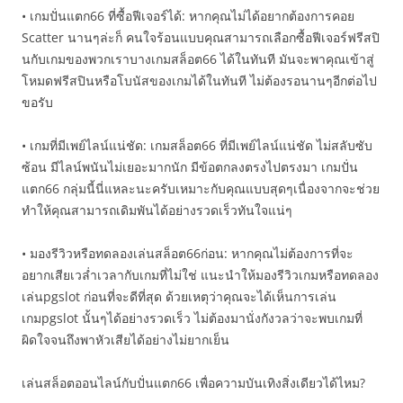
• เกมปั่นแตก66 ที่ซื้อฟีเจอร์ได้: หากคุณไม่ได้อยากต้องการคอย
Scatter นานๆล่ะก็ คนใจร้อนแบบคุณสามารถเลือกซื้อฟีเจอร์ฟรีสปิ
นกับเกมของพวกเราบางเกมสล็อต66 ได้ในทันที มันจะพาคุณเข้าสู่
โหมดฟรีสปินหรือโบนัสของเกมได้ในทันที ไม่ต้องรอนานๆอีกต่อไป
ขอรับ
• เกมที่มีเพย์ไลน์แน่ชัด: เกมสล็อต66 ที่มีเพย์ไลน์แน่ชัด ไม่สลับซับ
ซ้อน มีไลน์พนันไม่เยอะมากนัก มีข้อตกลงตรงไปตรงมา เกมปั่น
แตก66 กลุ่มนี้นี่แหละนะครับเหมาะกับคุณแบบสุดๆเนื่องจากจะช่วย
ทำให้คุณสามารถเดิมพันได้อย่างรวดเร็วทันใจแน่ๆ
• มองรีวิวหรือทดลองเล่นสล็อต66ก่อน: หากคุณไม่ต้องการที่จะ
อยากเสียเวล่ำเวลากับเกมที่ไม่ใช่ แนะนำให้มองรีวิวเกมหรือทดลอง
เล่นpgslot ก่อนที่จะดีที่สุด ด้วยเหตุว่าคุณจะได้เห็นการเล่น
เกมpgslot นั้นๆได้อย่างรวดเร็ว ไม่ต้องมานั่งกังวลว่าจะพบเกมที่
ผิดใจจนถึงพาหัวเสียได้อย่างไม่ยากเย็น
เล่นสล็อตออนไลน์กับปั่นแตก66 เพื่อความบันเทิงสิ่งเดียวได้ไหม?