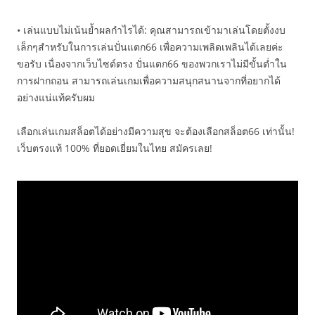
• เล่นแบบไม่เน้นย้ำผลกำไรได้: คุณสามารถเข้ามาเล่นโดยตั้งงบ
เล็กๆสำหรับในการเล่นปั่นแตก66 เพื่อความเพลิดเพลินได้เลยค่ะ
ขอรับ เนื่องจากเว็บไซต์ตรง ปั่นแตก66 ของพวกเราไม่มีขั้นต่ำใน
การฝากถอน สามารถเล่นเกมเพื่อความสนุกสนานจากที่อยากได้
อย่างแน่แท้ครับผม
เลือกเล่นเกมสล็อตได้อย่างมีความสุข จะต้องเลือกสล็อต66 เท่านั้น!
เว็บตรงแท้ 100% ที่ยอดเยี่ยมในไทย สมัครเลย!