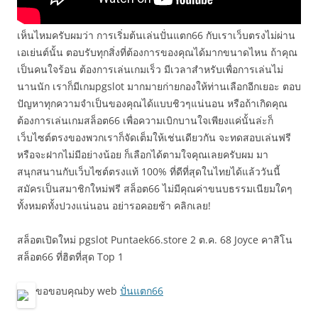
เห็นไหมครับผมว่า การเริ่มต้นเล่นปั่นแตก66 กับเราเว็บตรงไม่ผ่าน
เอเย่นต์นั้น ตอบรับทุกสิ่งที่ต้องการของคุณได้มากขนาดไหน ถ้าคุณ
เป็นคนใจร้อน ต้องการเล่นเกมเร็ว มีเวลาสำหรับเพื่อการเล่นไม่
นานนัก เราก็มีเกมpgslot มากมายก่ายกองให้ท่านเลือกอีกเยอะ ตอบ
ปัญหาทุกความจำเป็นของคุณได้แบบชิวๆแน่นอน หรือถ้าเกิดคุณ
ต้องการเล่นเกมสล็อต66 เพื่อความเบิกบานใจเพียงแค่นั้นล่ะก็
เว็บไซต์ตรงของพวกเราก็จัดเต็มให้เช่นเดียวกัน จะทดสอบเล่นฟรี
หรือจะฝากไม่มีอย่างน้อย ก็เลือกได้ตามใจคุณเลยครับผม มา
สนุกสนานกับเว็บไซต์ตรงแท้ 100% ที่ดีที่สุดในไทยได้แล้ววันนี้
สมัครเป็นสมาชิกใหม่ฟรี สล็อต66 ไม่มีคุณค่าขนบธรรมเนียมใดๆ
ทั้งหมดทั้งปวงแน่นอน อย่ารอคอยช้า คลิกเลย!
สล็อตเปิดใหม่ pgslot Puntaek66.store 2 ต.ค. 68 Joyce คาสิโน
สล็อต66 ที่ฮิตที่สุด Top 1
ขอขอบคุณby web
ปั่นแตก66