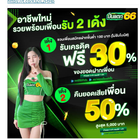
https://t.co/X3ZiL2FtHp