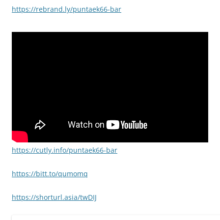
https://rebrand.ly/puntaek66-bar
https://cutly.info/puntaek66-bar
https://bitt.to/qumomq
https://shorturl.asia/twDIJ