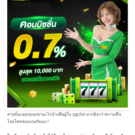
สายปั่นเฉยๆมองหาอะไรบ้างที่อยู่ใน pgslot มากยิ่งกว่าความลื่น
ไถลไหลของเกมกันนะ?