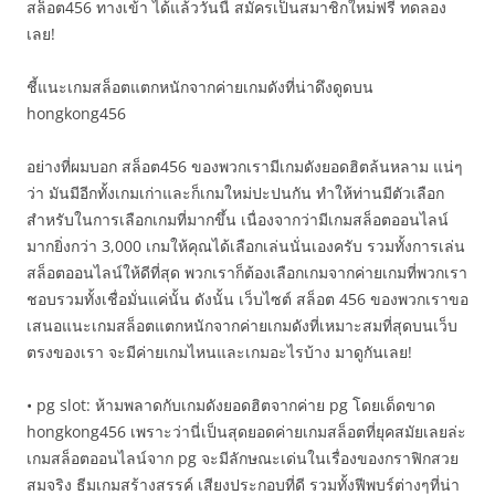
สล็อต456 ทางเข้า ได้แล้ววันนี้ สมัครเป็นสมาชิกใหม่ฟรี ทดลอง
เลย!
ชี้แนะเกมสล็อตแตกหนักจากค่ายเกมดังที่น่าดึงดูดบน
hongkong456
อย่างที่ผมบอก สล็อต456 ของพวกเรามีเกมดังยอดฮิตล้นหลาม แน่ๆ
ว่า มันมีอีกทั้งเกมเก่าและก็เกมใหม่ปะปนกัน ทำให้ท่านมีตัวเลือก
สำหรับในการเลือกเกมที่มากขึ้น เนื่องจากว่ามีเกมสล็อตออนไลน์
มากยิ่งกว่า 3,000 เกมให้คุณได้เลือกเล่นนั่นเองครับ รวมทั้งการเล่น
สล็อตออนไลน์ให้ดีที่สุด พวกเราก็ต้องเลือกเกมจากค่ายเกมที่พวกเรา
ชอบรวมทั้งเชื่อมั่นแค่นั้น ดังนั้น เว็บไซต์ สล็อต 456 ของพวกเราขอ
เสนอแนะเกมสล็อตแตกหนักจากค่ายเกมดังที่เหมาะสมที่สุดบนเว็บ
ตรงของเรา จะมีค่ายเกมไหนและเกมอะไรบ้าง มาดูกันเลย!
• pg slot: ห้ามพลาดกับเกมดังยอดฮิตจากค่าย pg โดยเด็ดขาด
hongkong456 เพราะว่านี่เป็นสุดยอดค่ายเกมสล็อตที่ยุคสมัยเลยล่ะ
เกมสล็อตออนไลน์จาก pg จะมีลักษณะเด่นในเรื่องของกราฟิกสวย
สมจริง ธีมเกมสร้างสรรค์ เสียงประกอบที่ดี รวมทั้งฟีพบร์ต่างๆที่น่า