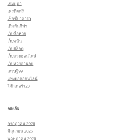
เกมยูฟ่า
เครดิตฟรี
เซ็กซี่บาคาร่า
เดิมพันกีฬา
เว็บซื้อหวย
เว็บพนัน
เว็บสล็อต
เว็บหวยออนไลน์
เว็บหวยฮานอย
เศรษฐี99
แทงบอลออนไลน์
โจ๊กเกอร์123
คลังเก็บ
กรกฎาคม 2026
มิถุนายน 2026
พฤษภาคม 2026