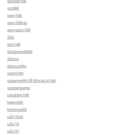
sbobet168
scr888
sexy168
sexy168vip
sexyauto168
Slot
slot168
slotgame6666
Slotxo
slotxo24hr
sretthi99
ssgame666 เข้าสู่ระบบ ล่าสุด
suppergame
tangtem168
teenoi69
temmax69
ufa11bet
ufa11k
ufa191