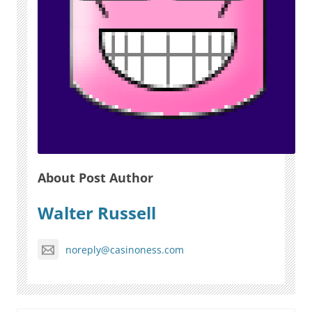
About Post Author
Walter Russell
noreply@casinoness.com