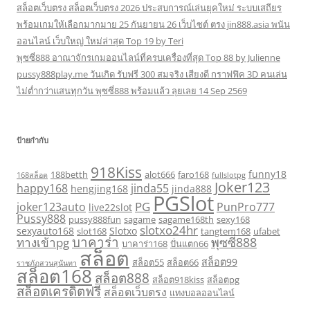
สล็อตเว็บตรง สล็อตเว็บตรง 2026 ประสบการณ์เล่นยุคใหม่ ระบบเสถียร
พร้อมเกมให้เลือกมากมาย 25 กันยายน 26 เว็บไซต์ ตรง jin888.asia พนัน
ออนไลน์ เว็บใหญ่ ใหม่ล่าสุด Top 19 by Teri
พุซซี่888 อาณาจักรเกมออนไลน์ที่ครบเครื่องที่สุด Top 88 by Julienne
pussy888play.me วันเกิด รับฟรี 300 สมจริง เสียงดี กราฟฟิค 3D คนเล่น
ไม่ต่ำกว่าแสนทุกวัน พุซซี่888 พร้อมแล้ว ลุยเลย 14 Sep 2569
ป้ายกำกับ
918Kiss
funny18
188betth
alot666
faro168
168สล็อต
fullslotpg
Joker123
happy168
jinda55
hengjing168
jinda888
PGSlot
PG
joker123auto
PunPro777
live22slot
Pussy888
pussy888fun
sagame
sagame168th
sexy168
slotxo24hr
sexyauto168
Slotxo
slot168
tangtem168
ufabet
บาคาร่า
พุซซี่888
ทางเข้าpg
บาคาร่า168
ปั่นแตก66
สล็อต
สล็อต99
สล็อต55
สล็อต66
ราชภัฏสวนสุนันทา
สล็อต168
สล็อต888
สล็อต918kiss
สล็อตpg
สล็อตเครดิตฟรี
สล็อตเว็บตรง
แทงบอลออนไลน์