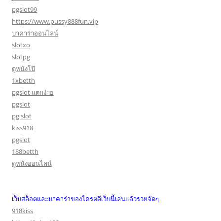
pgslot99
https://www.pussy888fun.vip
บาคาร่าออนไลน์
slotxo
slotpg
ดูหนังโป๊
1xbetth
pgslot แตกง่าย
pgslot
pg slot
kiss918
pgslot
188betth
ดูหนังออนไลน์
เว็บสล็อตและบาคาร่าของโครตดีเว็บนี้เล่นแล้วรวยจัดๆ
918kiss