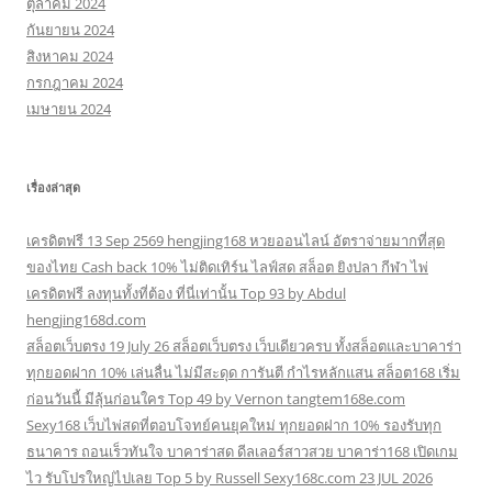
ตุลาคม 2024
กันยายน 2024
สิงหาคม 2024
กรกฎาคม 2024
เมษายน 2024
เรื่องล่าสุด
เครดิตฟรี 13 Sep 2569 hengjing168 หวยออนไลน์ อัตราจ่ายมากที่สุด
ของไทย Cash back 10% ไม่ติดเทิร์น ไลฟ์สด สล็อต ยิงปลา กีฬา ไพ่
เครดิตฟรี ลงทุนทั้งที่ต้อง ที่นี่เท่านั้น Top 93 by Abdul
hengjing168d.com
สล็อตเว็บตรง 19 July 26 สล็อตเว็บตรง เว็บเดียวครบ ทั้งสล็อตและบาคาร่า
ทุกยอดฝาก 10% เล่นลื่น ไม่มีสะดุด การันตี กำไรหลักแสน สล็อต168 เริ่ม
ก่อนวันนี้ มีลุ้นก่อนใคร Top 49 by Vernon tangtem168e.com
Sexy168 เว็บไพ่สดที่ตอบโจทย์คนยุคใหม่ ทุกยอดฝาก 10% รองรับทุก
ธนาคาร ถอนเร็วทันใจ บาคาร่าสด ดีลเลอร์สาวสวย บาคาร่า168 เปิดเกม
ไว รับโปรใหญ่ไปเลย Top 5 by Russell Sexy168c.com 23 JUL 2026