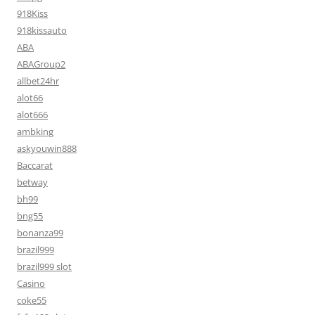
918Kiss
918kissauto
ABA
ABAGroup2
allbet24hr
alot66
alot666
ambking
askyouwin888
Baccarat
betway
bh99
bng55
bonanza99
brazil999
brazil999 slot
Casino
coke55