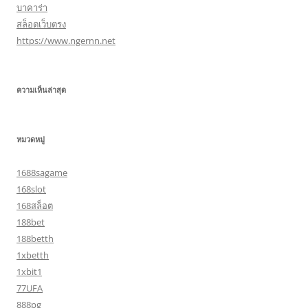
บาคาร่า
สล็อตเว็บตรง
https://www.ngernn.net
ความเห็นล่าสุด
หมวดหมู่
1688sagame
168slot
168สล็อต
188bet
188betth
1xbetth
1xbit1
77UFA
888pg