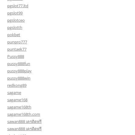
pgslot77.ltd
pgslot99
pgslotceo
pgslotth
pokbet
punpro777
puntaek77
Pussy888
pussy888fun
pussy888play
pussy888win
redkong89
sagame
sagame168
sagame168th
sagame168th.com
sawan888 เครดิตฟรี
sawan888 เครดิตฟรี