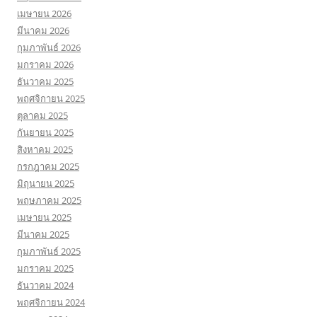
เมษายน 2026
มีนาคม 2026
กุมภาพันธ์ 2026
มกราคม 2026
ธันวาคม 2025
พฤศจิกายน 2025
ตุลาคม 2025
กันยายน 2025
สิงหาคม 2025
กรกฎาคม 2025
มิถุนายน 2025
พฤษภาคม 2025
เมษายน 2025
มีนาคม 2025
กุมภาพันธ์ 2025
มกราคม 2025
ธันวาคม 2024
พฤศจิกายน 2024