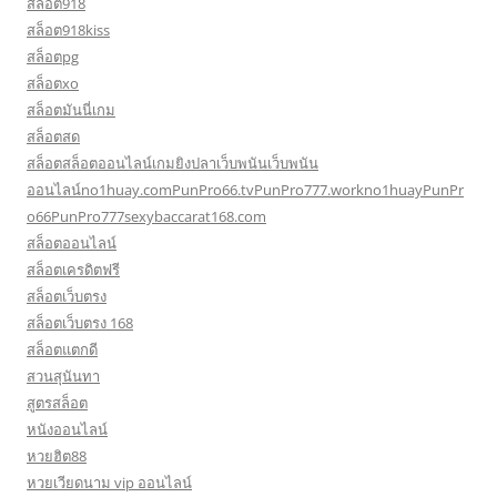
สล็อต918
สล็อต918kiss
สล็อตpg
สล็อตxo
สล็อตมันนี่เกม
สล็อตสด
สล็อตสล็อตออนไลน์เกมยิงปลาเว็บพนันเว็บพนัน
ออนไลน์no1huay.comPunPro66.tvPunPro777.workno1huayPunPr
o66PunPro777sexybaccarat168.com
สล็อตออนไลน์
สล็อตเครดิตฟรี
สล็อตเว็บตรง
สล็อตเว็บตรง 168
สล็อตแตกดี
สวนสุนันทา
สูตรสล็อต
หนังออนไลน์
หวยฮิต88
หวยเวียดนาม vip ออนไลน์