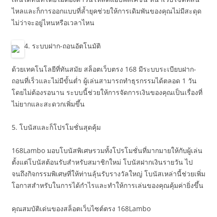
ไหลและก็การออกแบบที่ล้ำยุคช่วยให้การเดิมพันของคุณไม่มีสะดุด
ไม่ว่าจะอยู่ไหนหรือเวลาไหน
4. ระบบฝาก-ถอนอัตโนมัติ
ด้วยเทคโนโลยีที่ทันสมัย สล็อตเว็บตรง 168 มีระบบระเบียบฝาก-
ถอนที่เร็วและไม่มีขั้นต่ำ ผู้เล่นสามารถทำธุรกรรมได้ตลอด 1 วัน
โดยไม่ต้องรอนาน ระบบนี้ช่วยให้การจัดการเงินของคุณเป็นเรื่องที่
ไม่ยากและสะดวกเพิ่มขึ้น
5. โบนัสและก็โปรโมชั่นสุดคุ้ม
168Lambo มอบโบนัสพิเศษรวมทั้งโปรโมชั่นที่มากมายให้กับผู้เล่น
ตั้งแต่โบนัสต้อนรับสำหรับสมาชิกใหม่ โบนัสฝากเงินรายวัน ไป
จนถึงกิจกรรมพิเศษที่ให้ท่านลุ้นรับรางวัลใหญ่ โบนัสเหล่านี้ช่วยเพิ่ม
โอกาสสำหรับในการได้กำไรและทำให้การเล่นของคุณคุ้มค่ายิ่งขึ้น
คุณสมบัติเด่นของสล็อตเว็บไซต์ตรง 168Lambo