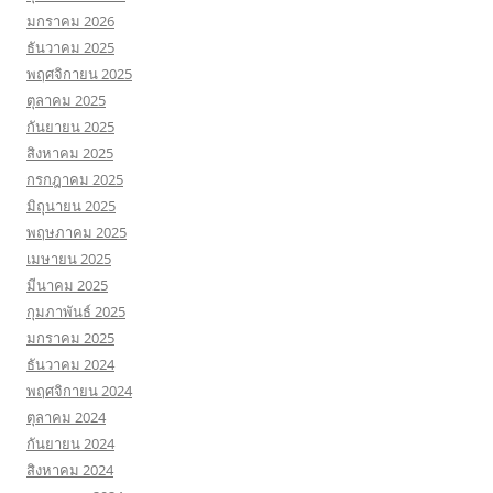
มกราคม 2026
ธันวาคม 2025
พฤศจิกายน 2025
ตุลาคม 2025
กันยายน 2025
สิงหาคม 2025
กรกฎาคม 2025
มิถุนายน 2025
พฤษภาคม 2025
เมษายน 2025
มีนาคม 2025
กุมภาพันธ์ 2025
มกราคม 2025
ธันวาคม 2024
พฤศจิกายน 2024
ตุลาคม 2024
กันยายน 2024
สิงหาคม 2024