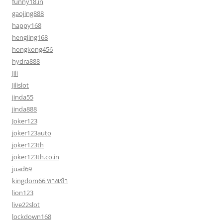
funny18.in
gaojing888
happy168
hengjing168
hongkong456
hydra888
Jili
Jilislot
jinda55
jinda888
Joker123
joker123auto
joker123th
joker123th.co.in
juad69
kingdom66 ทางเข้า
lion123
live22slot
lockdown168