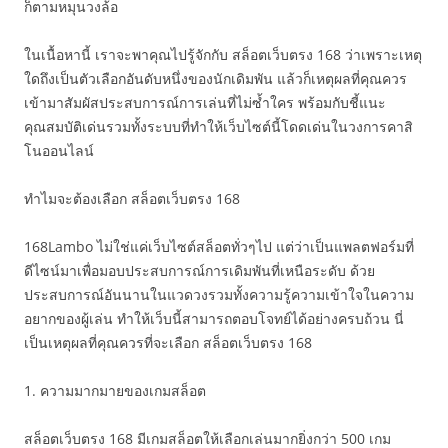
ก็ตามหมุนวงล้อ
ในเนื้อหานี้ เราจะพาคุณไปรู้จักกับ สล็อตเว็บตรง 168 ว่าเพราะเหตุ
ใดถึงเป็นตัวเลือกอันดับหนึ่งของนักเดิมพัน แล้วก็เหตุผลที่คุณควร
เข้ามาสัมผัสประสบการณ์การเล่นที่ไม่ซ้ำใคร พร้อมกับชี้แนะ
คุณสมบัติเด่นรวมทั้งระบบที่ทำให้เว็บไซต์นี้โดดเด่นในวงการคาสิ
โนออนไลน์
ทำไมจะต้องเลือก สล็อตเว็บตรง 168
168Lambo ไม่ใช่แค่เว็บไซต์สล็อตทั่วๆไป แต่ว่าเป็นแพลตฟอร์มที่
ดีไซน์มาเพื่อมอบประสบการณ์การเดิมพันที่เหนือระดับ ด้วย
ประสบการณ์อันนานในแวดวงรวมทั้งความรู้ความเข้าใจในความ
อยากของผู้เล่น ทำให้เว็บนี้สามารถตอบโจทย์ได้อย่างครบถ้วน นี่
เป็นเหตุผลที่คุณควรที่จะเลือก สล็อตเว็บตรง 168
1. ความมากมายของเกมสล็อต
สล็อตเว็บตรง 168 มีเกมสล็อตให้เลือกเล่นมากยิ่งกว่า 500 เกม