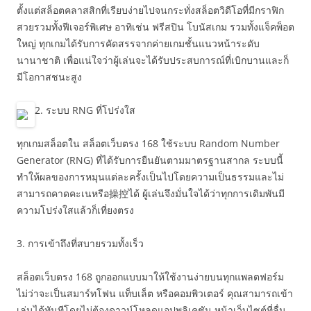
ตั้งแต่สล็อตคลาสสิกที่เรียบง่ายไปจนกระทั่งสล็อตวิดีโอที่มีกราฟิก
สวยรวมทั้งฟีเจอร์พิเศษ อาทิเช่น ฟรีสปิน โบนัสเกม รวมทั้งแจ็คพ็อต
ใหญ่ ทุกเกมได้รับการคัดสรรจากค่ายเกมชั้นแนวหน้าระดับ
นานาชาติ เพื่อแน่ใจว่าผู้เล่นจะได้รับประสบการณ์ที่เบิกบานและก็
มีโอกาสชนะสูง
2. ระบบ RNG ที่โปร่งใส
ทุกเกมสล็อตใน สล็อตเว็บตรง 168 ใช้ระบบ Random Number
Generator (RNG) ที่ได้รับการยืนยันตามมาตรฐานสากล ระบบนี้
ทำให้ผลของการหมุนแต่ละครั้งเป็นไปโดยความเป็นธรรมและไม่
สามารถคาดคะเนหรือ操控ได้ ผู้เล่นจึงมั่นใจได้ว่าทุกการเดิมพันมี
ความโปร่งใสแล้วก็เที่ยงตรง
3. การเข้าถึงที่สบายรวมทั้งเร็ว
สล็อตเว็บตรง 168 ถูกออกแบบมาให้ใช้งานง่ายบนทุกแพลตฟอร์ม
ไม่ว่าจะเป็นสมาร์ทโฟน แท็บเล็ต หรือคอมพิวเตอร์ คุณสามารถเข้า
เล่นได้ทันทีโดยไม่ต้องดาวน์โหลดแอปพลิเคชัน หน้าเว็บไซต์ที่ลื่น