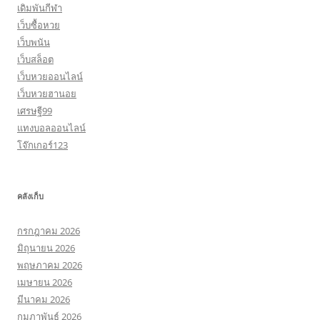
เดิมพันกีฬา
เว็บซื้อหวย
เว็บพนัน
เว็บสล็อต
เว็บหวยออนไลน์
เว็บหวยฮานอย
เศรษฐี99
แทงบอลออนไลน์
โจ๊กเกอร์123
คลังเก็บ
กรกฎาคม 2026
มิถุนายน 2026
พฤษภาคม 2026
เมษายน 2026
มีนาคม 2026
กุมภาพันธ์ 2026