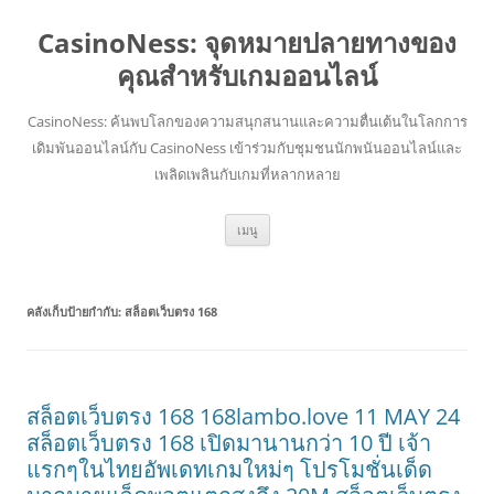
CasinoNess: จุดหมายปลายทางของ
คุณสำหรับเกมออนไลน์
CasinoNess: ค้นพบโลกของความสนุกสนานและความตื่นเต้นในโลกการ
เดิมพันออนไลน์กับ CasinoNess เข้าร่วมกับชุมชนนักพนันออนไลน์และ
เพลิดเพลินกับเกมที่หลากหลาย
ข้าม
เมนู
ไป
ยัง
เนื้อหา
คลังเก็บป้ายกำกับ:
สล็อตเว็บตรง 168
สล็อตเว็บตรง 168 168lambo.love 11 MAY 24
สล็อตเว็บตรง 168 เปิดมานานกว่า 10 ปี เจ้า
แรกๆในไทยอัพเดทเกมใหม่ๆ โปรโมชั่นเด็ด