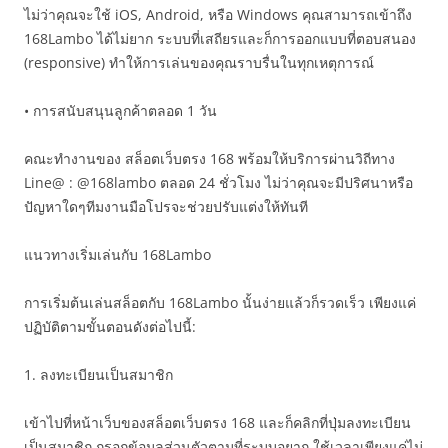
ไม่ว่าคุณจะใช้ iOS, Android, หรือ Windows คุณสามารถเข้าถึง
168Lambo ได้ไม่ยาก ระบบที่เสถียรและก็การออกแบบที่ตอบสนอง
(responsive) ทำให้การเล่นของคุณราบรื่นในทุกเหตุการณ์
• การสนับสนุนลูกค้าตลอด 1 วัน
คณะทำงานของ สล็อตเว็บตรง 168 พร้อมให้บริการผ่านวิถีทาง
Line@ : @168lambo ตลอด 24 ชั่วโมง ไม่ว่าคุณจะมีปริศนาหรือ
ปัญหาใดๆทีมงานมือโปรจะช่วยปรับแต่งให้ทันที
แนวทางเริ่มเล่นกับ 168Lambo
การเริ่มต้นเล่นสล็อตกับ 168Lambo นั้นง่ายแล้วก็รวดเร็ว เพียงแค่
ปฏิบัติตามขั้นตอนดังต่อไปนี้:
1. ลงทะเบียนเป็นสมาชิก
เข้าไปที่หน้าเว็บของสล็อตเว็บตรง 168 และก็คลิกที่ปุ่มลงทะเบียน
เป็นสมาชิก กรอกข้อมูลส่วนตัวตามที่ระบบอยาก ใช้เวลาเพียงแค่ไม่