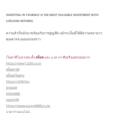
สำหรับ:
INVESTING IN YOURSELF IS THE MOST VALUABLE INVESTMENT WITH
LIFELONG RETURNS.
ความสำเร็จมักมาพร้อมกับการสูญเสีย แม้กระนั้นมิได้มีความหมายว่า
คุณควรจะยอมยกธงขาว
เว็บคาสิโนน่าเล่น ทั้ง
สล็อต
และ
บาคาร่า
ตึงจริงแตกบ่อยมาก
https://joker123th.co.in
สล็อต168
สล็อตเว็บตรง
https://st99.fun
jinda44
JINDA888
pgslot99
https://www.pussy888fun.vip
บาคาร่าออนไลน์