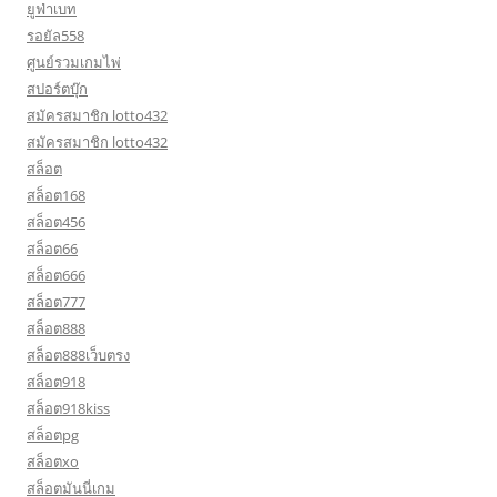
ยูฟ่าเบท
รอยัล558
ศูนย์รวมเกมไพ่
สปอร์ตบุ๊ก
สมัครสมาชิก lotto432
สมัครสมาชิก lotto432
สล็อต
สล็อต168
สล็อต456
สล็อต66
สล็อต666
สล็อต777
สล็อต888
สล็อต888เว็บตรง
สล็อต918
สล็อต918kiss
สล็อตpg
สล็อตxo
สล็อตมันนี่เกม