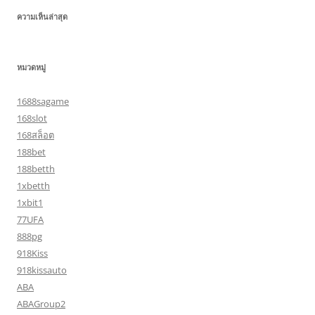
ความเห็นล่าสุด
หมวดหมู่
1688sagame
168slot
168สล็อต
188bet
188betth
1xbetth
1xbit1
77UFA
888pg
918Kiss
918kissauto
ABA
ABAGroup2