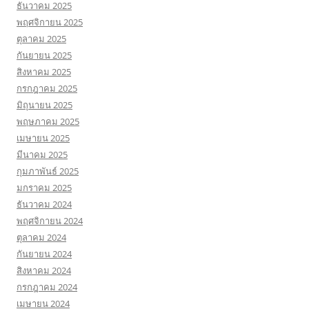
ธันวาคม 2025
พฤศจิกายน 2025
ตุลาคม 2025
กันยายน 2025
สิงหาคม 2025
กรกฎาคม 2025
มิถุนายน 2025
พฤษภาคม 2025
เมษายน 2025
มีนาคม 2025
กุมภาพันธ์ 2025
มกราคม 2025
ธันวาคม 2024
พฤศจิกายน 2024
ตุลาคม 2024
กันยายน 2024
สิงหาคม 2024
กรกฎาคม 2024
เมษายน 2024