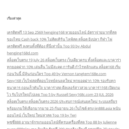
เรื่องล่าสุด
เครดิตฟรี 13 Sep 2569 hengjing168 หวยออนไลน์ อัตราจ่ายมากที่สุด
ของไทย Cash back 10% ไม่ติดเทิร์น ไลฟ์สด สล็อต ยิงปลา กีฬา ไพ่
เครดิตฟรี ลงทุนทั้งที่ต้อง ที่นี่เท่านั้น Top 93 by Abdul
hengjing168d.com
สล็อตเว็บตรง 19 July 26 สล็อตเว็บตรง เว็บเดียวครบ ทั้งสล็อตและบาคาร่า
ทุกยอดฝาก 10% เล่นลื่น ไม่มีสะดุด การันตี กำไรหลักแสน สล็อต168 เริ่ม
ก่อนวันนี้ มีลุ้นก่อนใคร Top 49 by Vernon tangtem168e.com
Sexy168 เว็บไพ่สดที่ตอบโจทย์คนยุคใหม่ ทุกยอดฝาก 10% รองรับทุก
ธนาคาร ถอนเร็วทันใจ บาคาร่าสด ดีลเลอร์สาวสวย บาคาร่า168 เปิดเกม
ไว รับโปรใหญ่ไปเลย Top 5 by Russell Sexy168c.com 23 JUL 2026
สล็อตเว็บตรง สล็อตเว็บตรง 2026 ประสบการณ์เล่นยุคใหม่ ระบบเสถียร
พร้อมเกมให้เลือกมากมาย 25 กันยายน 26 เว็บไซต์ ตรง jin888.asia พนัน
ออนไลน์ เว็บใหญ่ ใหม่ล่าสุด Top 19 by Teri
พุซซี่888 อาณาจักรเกมออนไลน์ที่ครบเครื่องที่สุด Top 88 by Julienne