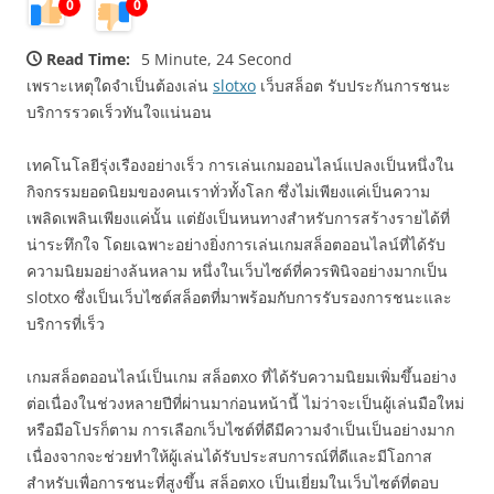
0
0
Read Time:
5 Minute, 24 Second
เพราะเหตุใดจำเป็นต้องเล่น
slotxo
เว็บสล็อต รับประกันการชนะ
บริการรวดเร็วทันใจแน่นอน
เทคโนโลยีรุ่งเรืองอย่างเร็ว การเล่นเกมออนไลน์แปลงเป็นหนึ่งใน
กิจกรรมยอดนิยมของคนเราทั่วทั้งโลก ซึ่งไม่เพียงแค่เป็นความ
เพลิดเพลินเพียงแค่นั้น แต่ยังเป็นหนทางสำหรับการสร้างรายได้ที่
น่าระทึกใจ โดยเฉพาะอย่างยิ่งการเล่นเกมสล็อตออนไลน์ที่ได้รับ
ความนิยมอย่างล้นหลาม หนึ่งในเว็บไซต์ที่ควรพินิจอย่างมากเป็น
slotxo ซึ่งเป็นเว็บไซต์สล็อตที่มาพร้อมกับการรับรองการชนะและ
บริการที่เร็ว
เกมสล็อตออนไลน์เป็นเกม สล็อตxo ที่ได้รับความนิยมเพิ่มขึ้นอย่าง
ต่อเนื่องในช่วงหลายปีที่ผ่านมาก่อนหน้านี้ ไม่ว่าจะเป็นผู้เล่นมือใหม่
หรือมือโปรก็ตาม การเลือกเว็บไซต์ที่ดีมีความจำเป็นเป็นอย่างมาก
เนื่องจากจะช่วยทำให้ผู้เล่นได้รับประสบการณ์ที่ดีและมีโอกาส
สำหรับเพื่อการชนะที่สูงขึ้น สล็อตxo เป็นเยี่ยมในเว็บไซต์ที่ตอบ