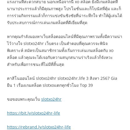
แรงงานที่สะดวกสบาย นอกเหนือจากนี้ xo สล็อต ยังมีเกมสล็อตที่
นานาประการแล้วก็มีคุณภาพสูง โปรโมชั่นและก็โบนัสที่คุ้ม และก็
การร่วมกิจกรรมแล้วก็การแข่งขันชิงชัยที่น่าระทึกใจ ทำให้ผู้เล่นได้
รับประสบการณ์การเล่นเกมสล็อตที่ดีเยี่ยมที่สุด
หากคุณกำลังมองหาเว็บสล็อตออนไลน์ที่มีคุณภาพรวมทั้งมีความน่า
ไว้วางใจ slotxo24hr เว็บตรง เป็นคำตอบที่คุณควรจะพินิจ
พิเคราะห์ สมัครเป็นสมาชิกรวมทั้งเริ่มการเล่นเกมสล็อตกับ xo
สล็อต แล้วคุณจะได้เจอกับความสนุกสนานร่าเริงแล้วก็จังหวะ
สำหรับเพื่อการชนะที่ไม่มีที่สิ้นสุด
คาสิโนออนไลน์ slotxo24hr slotxo24hr.life 3 สิงหา 2567 Gia
ยืน 1 เรื่องเกมสล็อต slotxoแตกทุกชั่วโมง Top 39
ขอขอบพระคุณเว็บ
slotxo24hr
https://bit.ly/slotxo24hr-life
https://rebrand.ly/slotxo24hr-life