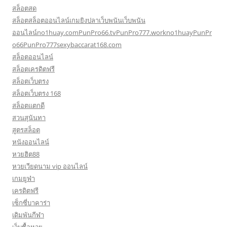
สล็อตสด
สล็อตสล็อตออนไลน์เกมยิงปลาเว็บพนันเว็บพนัน
ออนไลน์no1huay.comPunPro66.tvPunPro777.workno1huayPunPr
o66PunPro777sexybaccarat168.com
สล็อตออนไลน์
สล็อตเครดิตฟรี
สล็อตเว็บตรง
สล็อตเว็บตรง 168
สล็อตแตกดี
สวนสุนันทา
สูตรสล็อต
หนังออนไลน์
หวยฮิต88
หวยเวียดนาม vip ออนไลน์
เกมยูฟ่า
เครดิตฟรี
เซ็กซี่บาคาร่า
เดิมพันกีฬา