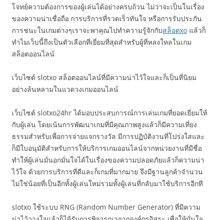
โจทย์ความต้องการของผู้เล่นได้อย่างครบถ้วน ไม่ว่าจะเป็นในเรื่อง
ของความน่าเชื่อถือ การบริการที่รวดเร็วทันใจ หรือการรับประกัน
การชนะในเกมต่างๆเราจะพาคุณไปทำความรู้จักกับ
สล็อตxo
แล้วก็
ทำไมเว็บนี้ถึงเป็นตัวเลือกที่เยี่ยมที่สุดสำหรับผู้ที่หลงใหลในเกม
สล็อตออนไลน์
เว็บไซต์ slotxo สล็อตออนไลน์ที่มีความน่าไว้ใจและก็เป็นที่นิยม
อย่างล้นหลามในแวดวงเกมออนไลน์
เว็บไซต์ slotxo24hr ได้มอบประสบการณ์การเล่นเกมที่ยอดเยี่ยมให้
กับผู้เล่น โดยเน้นการพัฒนาเกมที่มีคุณภาพสูงแล้วก็มีความเที่ยง
ธรรมสำหรับเพื่อการจ่ายแจกรางวัล มีการปฏิบัติงานที่โปร่งใสและ
ก็มีใบอนุมัติสำหรับการให้บริการเกมออนไลน์จากหน่วยงานที่มีชื่อ
ทำให้ผู้เล่นมั่นอกมั่นใจได้ในเรื่องของความปลอดภัยแล้วก็ความน่า
ไว้ใจ ด้วยการบริการที่ดีและก็เกมที่มากมาย จึงมีฐานลูกค้าจำนวน
ไม่ใช่น้อยที่เป็นอีกทั้งผู้เล่นใหม่รวมทั้งผู้เล่นที่กลับมาใช้บริการอีกที
slotxo ใช้ระบบ RNG (Random Number Generator) ที่มีความ
น่าไว้วางใจแล้วก็ได้รับการพิจารณาจากองค์กรอิสระ เพื่อให้มั่นใจ