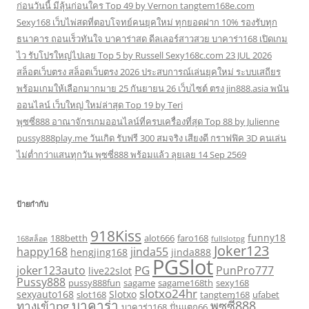
ก่อนวันนี้ มีลุ้นก่อนใคร Top 49 by Vernon tangtem168e.com
Sexy168 เว็บไพ่สดที่ตอบโจทย์คนยุคใหม่ ทุกยอดฝาก 10% รองรับทุก
ธนาคาร ถอนเร็วทันใจ บาคาร่าสด ดีลเลอร์สาวสวย บาคาร่า168 เปิดเกม
ไว รับโปรใหญ่ไปเลย Top 5 by Russell Sexy168c.com 23 JUL 2026
สล็อตเว็บตรง สล็อตเว็บตรง 2026 ประสบการณ์เล่นยุคใหม่ ระบบเสถียร
พร้อมเกมให้เลือกมากมาย 25 กันยายน 26 เว็บไซต์ ตรง jin888.asia พนัน
ออนไลน์ เว็บใหญ่ ใหม่ล่าสุด Top 19 by Teri
พุซซี่888 อาณาจักรเกมออนไลน์ที่ครบเครื่องที่สุด Top 88 by Julienne
pussy888play.me วันเกิด รับฟรี 300 สมจริง เสียงดี กราฟฟิค 3D คนเล่น
ไม่ต่ำกว่าแสนทุกวัน พุซซี่888 พร้อมแล้ว ลุยเลย 14 Sep 2569
ป้ายกำกับ
918Kiss
funny18
188betth
alot666
faro168
168สล็อต
fullslotpg
Joker123
happy168
jinda55
hengjing168
jinda888
PGSlot
PG
joker123auto
PunPro777
live22slot
Pussy888
pussy888fun
sagame
sagame168th
sexy168
slotxo24hr
sexyauto168
Slotxo
slot168
tangtem168
ufabet
บาคาร่า
พุซซี่888
ทางเข้าpg
บาคาร่า168
ปั่นแตก66