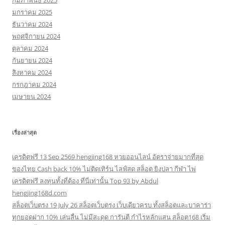
กุมภาพันธ์ 2025
มกราคม 2025
ธันวาคม 2024
พฤศจิกายน 2024
ตุลาคม 2024
กันยายน 2024
สิงหาคม 2024
กรกฎาคม 2024
เมษายน 2024
เรื่องล่าสุด
เครดิตฟรี 13 Sep 2569 hengjing168 หวยออนไลน์ อัตราจ่ายมากที่สุด
ของไทย Cash back 10% ไม่ติดเทิร์น ไลฟ์สด สล็อต ยิงปลา กีฬา ไพ่
เครดิตฟรี ลงทุนทั้งที่ต้อง ที่นี่เท่านั้น Top 93 by Abdul
hengjing168d.com
สล็อตเว็บตรง 19 July 26 สล็อตเว็บตรง เว็บเดียวครบ ทั้งสล็อตและบาคาร่า
ทุกยอดฝาก 10% เล่นลื่น ไม่มีสะดุด การันตี กำไรหลักแสน สล็อต168 เริ่ม