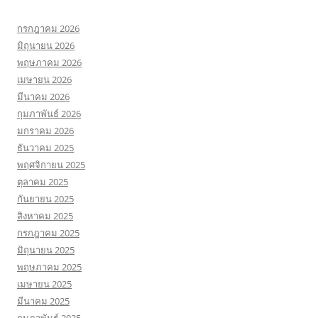
กรกฎาคม 2026
มิถุนายน 2026
พฤษภาคม 2026
เมษายน 2026
มีนาคม 2026
กุมภาพันธ์ 2026
มกราคม 2026
ธันวาคม 2025
พฤศจิกายน 2025
ตุลาคม 2025
กันยายน 2025
สิงหาคม 2025
กรกฎาคม 2025
มิถุนายน 2025
พฤษภาคม 2025
เมษายน 2025
มีนาคม 2025