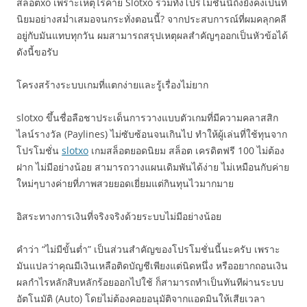
สล็อตxo เพราะเหตุไรค่าย Slotxo รวมทั้งโปรโมชั่นนี้ถึงยังคงเป็นที่
นิยมอย่างสม่ำเสมอจนกระทั่งตอนนี้? จากประสบการณ์ที่ผมคลุกคลี
อยู่กับมันแทบทุกวัน ผมสามารถสรุปเหตุผลสำคัญๆออกเป็นหัวข้อได้
ดังนี้ขอรับ
โครงสร้างระบบเกมที่แตกง่ายและรู้เรื่องไม่ยาก
slotxo ขึ้นชื่อลือชาประเด็นการวางแบบตัวเกมที่มีความคลาสสิก
ไลน์รางวัล (Paylines) ไม่ซับซ้อนจนเกินไป ทำให้ผู้เล่นที่ใช้ทุนจาก
โปรโมชั่น
slotxo
เกมสล็อตยอดนิยม สล็อต เครดิตฟรี 100 ไม่ต้อง
ฝาก ไม่มีอย่างน้อย สามารถวางแผนเดิมพันได้ง่าย ไม่เหมือนกับค่าย
ใหม่ๆบางค่ายที่ภาพสวยยอดเยี่ยมแต่กินทุนไวมากมาย
อิสระทางการเงินที่จริงจริงด้วยระบบไม่มีอย่างน้อย
คำว่า “ไม่มีขั้นต่ำ” เป็นส่วนสำคัญของโปรโมชั่นนี้นะครับ เพราะ
มันแปลว่าคุณมีเงินเหลือติดบัญชีเพียงแต่นิดหนึ่ง หรืออยากถอนเงิน
ผลกำไรหลักสิบหลักร้อยออกไปใช้ ก็สามารถทำเป็นทันทีผ่านระบบ
อัตโนมัติ (Auto) โดยไม่ต้องคอยอนุมัติจากแอดมินให้เสียเวลา