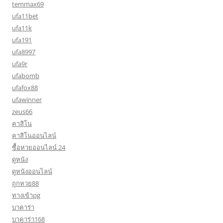
temmax69
ufa11bet
ufa11k
ufa191
ufa8997
ufa9r
ufabomb
ufafox88
ufawinner
zeus66
คาสิโน
คาสิโนออนไลน์
ซื้อหวยออนไลน์ 24
ดูหนัง
ดูหนังออนไลน์
ถูกหวย88
ทางเข้าpg
บาคาร่า
บาคาร่า168