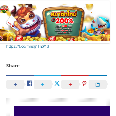
https://t.co/mnsg1HZP1d
Share