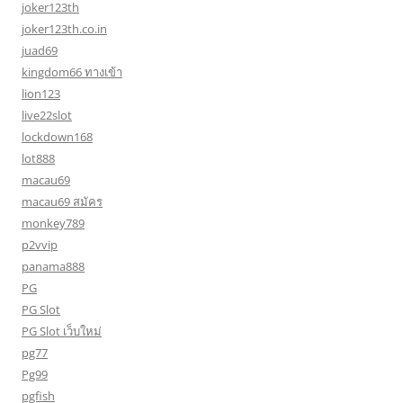
joker123th
joker123th.co.in
juad69
kingdom66 ทางเข้า
lion123
live22slot
lockdown168
lot888
macau69
macau69 สมัคร
monkey789
p2vvip
panama888
PG
PG Slot
PG Slot เว็บใหม่
pg77
Pg99
pgfish