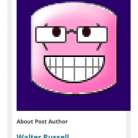
About Post Author
Walter Russell