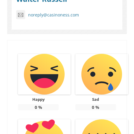
noreply@casinoness.com
Happy
Sad
0
%
0
%