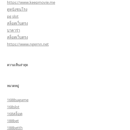
https://www.keepmovie.me
ดูหนังชนโรง
pg slot
สล็อตเว็บตรง
บาคาร่า
สล็อตเว็บตรง
https://www.ngernn.net
ความเห็นล่าสุด
หมวดหมู่
1688sagame
168slot
168สล็อต
188bet
188betth