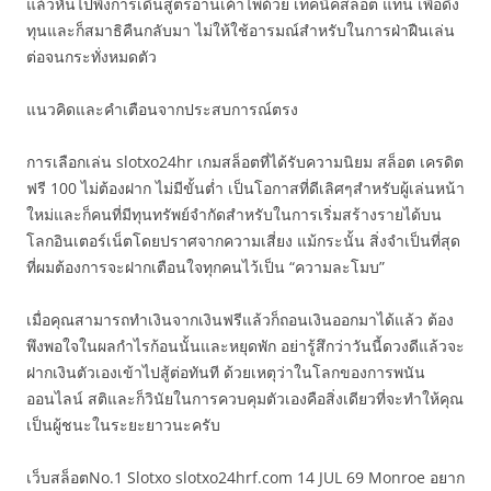
แล้วหันไปพึ่งการเดินสูตรอ่านเค้าไพ่ด้วย เทคนิคสล็อต แทน เพื่อดึง
ทุนและก็สมาธิคืนกลับมา ไม่ให้ใช้อารมณ์สำหรับในการฝ่าฝืนเล่น
ต่อจนกระทั่งหมดตัว
แนวคิดและคำเตือนจากประสบการณ์ตรง
การเลือกเล่น slotxo24hr เกมสล็อตที่ได้รับความนิยม สล็อต เครดิต
ฟรี 100 ไม่ต้องฝาก ไม่มีขั้นต่ำ เป็นโอกาสที่ดีเลิศๆสำหรับผู้เล่นหน้า
ใหม่และก็คนที่มีทุนทรัพย์จำกัดสำหรับในการเริ่มสร้างรายได้บน
โลกอินเตอร์เน็ตโดยปราศจากความเสี่ยง แม้กระนั้น สิ่งจำเป็นที่สุด
ที่ผมต้องการจะฝากเตือนใจทุกคนไว้เป็น “ความละโมบ”
เมื่อคุณสามารถทำเงินจากเงินฟรีแล้วก็ถอนเงินออกมาได้แล้ว ต้อง
พึงพอใจในผลกำไรก้อนนั้นและหยุดพัก อย่ารู้สึกว่าวันนี้ดวงดีแล้วจะ
ฝากเงินตัวเองเข้าไปสู้ต่อทันที ด้วยเหตุว่าในโลกของการพนัน
ออนไลน์ สติและก็วินัยในการควบคุมตัวเองคือสิ่งเดียวที่จะทำให้คุณ
เป็นผู้ชนะในระยะยาวนะครับ
เว็บสล็อตNo.1 Slotxo slotxo24hrf.com 14 JUL 69 Monroe อยาก