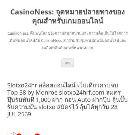
CasinoNess: จุดหมายปลายทางของ
คุณสำหรับเกมออนไลน์
CasinoNess: ค้นพบโลกของความสนุกสนานและความตื่นเต้นในโลกการ
เดิมพันออนไลน์กับ CasinoNess เข้าร่วมกับชุมชนนักพนันออนไลน์และ
เพลิดเพลินกับเกมที่หลากหลาย
ข้าม
เมนู
ไป
ยัง
เนื้อหา
Slotxo24hr สล็อตออนไลน์ เว็บเดียวครบจบ
Top 38 by Monroe slotxo24hrf.com สมคร
ปุ๊บรับทันที 1,000 ฝาก-ถอน Auto ฝากปุ๊บ ลุ้นปั๊บ
รับความมัน slotxo สมัครไว้ ลุ้นได้ทุกวัน 28
JUL 2569