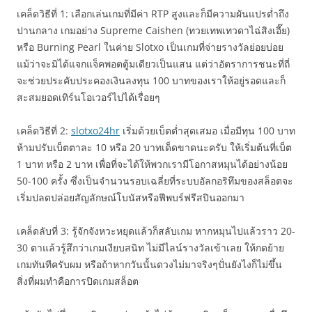
เคล็ดวิธีที่ 1: เลือกเล่นเกมที่มีค่า RTP สูงและก็มีความผันแปรต่ำถึง
ปานกลาง เกมอย่าง Supreme Caishen (ทวยเทพเทวดาไฉ่สิงเอี๊ย)
หรือ Burning Pearl ในค่าย Slotxo เป็นเกมที่จ่ายรางวัลย่อยบ่อย
แม้ว่าจะมิได้แจกแจ็คพอตตู้มเดียวเป็นแสน แต่ว่าอัตราการชนะที่ถี่
จะช่วยประคับประคองเงินลงทุน 100 บาทของเราให้อยู่รอดและก็
สะสมยอดเทิร์นโอเวอร์ไปได้เรื่อยๆ
เคล็ดวิธีที่ 2:
slotxo24hr
เริ่มด้วยเบ็ตต่ำสุดเสมอ เมื่อมีทุน 100 บาท
ห้ามปรับเบ็ตตาละ 10 หรือ 20 บาทเด็ดขาดนะครับ ให้เริ่มต้นที่เบ็ต
1 บาท หรือ 2 บาท เพื่อที่จะได้ให้พวกเรามีโอกาสหมุนได้อย่างน้อย
50-100 ครั้ง ซึ่งเป็นจำนวนรอบเฉลี่ยที่ระบบอัลกอริทึมของสล็อตจะ
เริ่มปลดปล่อยสัญลักษณ์โบนัสหรือฟีพบร์ฟรีสปินออกมา
เคล็ดลับที่ 3: รู้จักจังหวะหยุดแล้วก็สลับเกม หากหมุนไปแล้วราว 20-
30 ตาแล้วรู้สึกว่าเกมเงียบสนิท ไม่มีไลน์รางวัลเข้าเลย ให้กดย้าย
เกมทันทีครับผม หรือถ้าหากวันนั้นดวงไม่มาจริงๆปั่นยังไงก็ไม่ขึ้น
สิ่งที่ผมทำคือการปิดเกมสล็อต