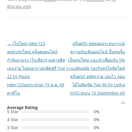
มิถุนายน 2026
เมนู
←
เว็บใหญ่ joker123
สล็อต55 สุดยอดประสบการณ์
นำทาง
websiteใหญ่ สล็อตออนไลน์
ความบันเทิงออนไลน์ ปั้นทุนจิ๋ม
เรื่อง
กำลังมาแรง เว็บเดียวรวมค่ายฮิต
เป็นทุนใหญ่ แนะนำเพื่อนรับ 5%
เล่นง่าย ไม่ยุ่งยาก เครดิตฟรี Top
ระบบทันสมัย รองรับทุกไลฟ์สไตล์
22 by Paula
สล็อต55 สมัครง่าย เล่นไว ถอน
joker123auto.shop 19 ส.ค. 69
ได้ไม่ติดขัด Top 86 by Letha
คาสิโน
jin55.guru 10 September 69
→
Average Rating
5 Star
0%
4 Star
0%
3 Star
0%