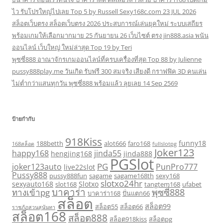
ไว รับโปรใหญ่ไปเลย Top 5 by Russell Sexy168c.com 23 JUL 2026
สล็อตเว็บตรง สล็อตเว็บตรง 2026 ประสบการณ์เล่นยุคใหม่ ระบบเสถียร
พร้อมเกมให้เลือกมากมาย 25 กันยายน 26 เว็บไซต์ ตรง jin888.asia พนัน
ออนไลน์ เว็บใหญ่ ใหม่ล่าสุด Top 19 by Teri
พุซซี่888 อาณาจักรเกมออนไลน์ที่ครบเครื่องที่สุด Top 88 by Julienne
pussy888play.me วันเกิด รับฟรี 300 สมจริง เสียงดี กราฟฟิค 3D คนเล่น
ไม่ต่ำกว่าแสนทุกวัน พุซซี่888 พร้อมแล้ว ลุยเลย 14 Sep 2569
ป้ายกำกับ
918Kiss
funny18
188betth
alot666
faro168
168สล็อต
fullslotpg
Joker123
happy168
jinda55
hengjing168
jinda888
PGSlot
PG
joker123auto
PunPro777
live22slot
Pussy888
pussy888fun
sagame
sagame168th
sexy168
slotxo24hr
sexyauto168
Slotxo
slot168
tangtem168
ufabet
บาคาร่า
พุซซี่888
ทางเข้าpg
บาคาร่า168
ปั่นแตก66
สล็อต
สล็อต99
สล็อต55
สล็อต66
ราชภัฏสวนสุนันทา
สล็อต168
สล็อต888
สล็อต918kiss
สล็อตpg