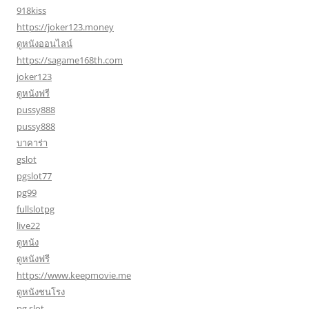
918kiss
https://joker123.money
ดูหนังออนไลน์
https://sagame168th.com
joker123
ดูหนังฟรี
pussy888
pussy888
บาคาร่า
gslot
pgslot77
pg99
fullslotpg
live22
ดูหนัง
ดูหนังฟรี
https://www.keepmovie.me
ดูหนังชนโรง
pg slot