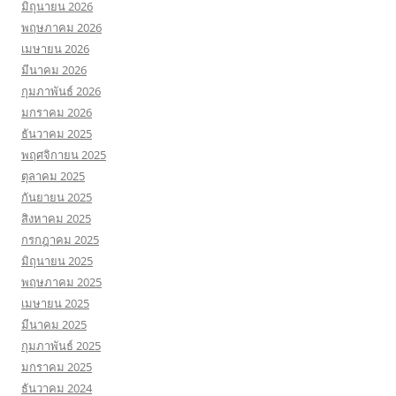
มิถุนายน 2026
พฤษภาคม 2026
เมษายน 2026
มีนาคม 2026
กุมภาพันธ์ 2026
มกราคม 2026
ธันวาคม 2025
พฤศจิกายน 2025
ตุลาคม 2025
กันยายน 2025
สิงหาคม 2025
กรกฎาคม 2025
มิถุนายน 2025
พฤษภาคม 2025
เมษายน 2025
มีนาคม 2025
กุมภาพันธ์ 2025
มกราคม 2025
ธันวาคม 2024