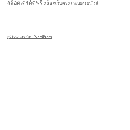
สล็อตเครดิตฟรี
สล็อตเว็บตรง
แทงบอลออนไลน์
ภูมิใจนำเสนอโดย WordPress