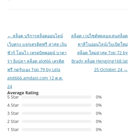
เมนู
←
สล็อต บริการสล็อตออนไลน์
สล็อต เวปไซต์ทดลองเล่นสล็อต
นำทาง
เว็บตรง แจกเครดิตฟรี ล่าสุด เงิน
คาสิโนออนไลน์เว็บเปิดใหม่
เรื่อง
ชัวร์ โอนไว เทรดบิทคอยน์ บาคา
สล็อต ใหม่ล่าสุด Top 72 by
ร่า ยิงปลา สล็อต alot66 เครดิต
Brady สล็อต Hengjing168.lat
ฟรี กดรับเอง Top 79 by Lela
25 October 24
→
alot666.amdast.com 12 ต.ค.
24
Average Rating
5 Star
0%
4 Star
0%
3 Star
0%
2 Star
0%
1 Star
0%