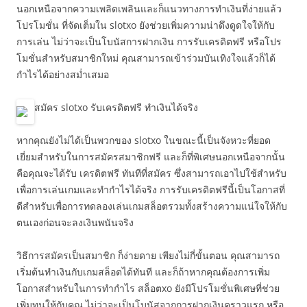
นอกเหนือจากความเพลิดเพลินและก็แนวทางการทำเงินที่ง่ายแล้ว
โปรโมชั่น ที่จัดเต็มใน slotxo ยังช่วยเพิ่มความน่าดึงดูดใจให้กับ
การเล่น ไม่ว่าจะเป็นโบนัสการฝากเงิน การรับเครดิตฟรี หรือโปร
โมชั่นสำหรับสมาชิกใหม่ คุณสามารถเข้าร่วมบันเทิงใจแล้วก็ได้
กำไรได้อย่างสม่ำเสมอ
สมัคร slotxo รับเครดิตฟรี ทำเงินได้จริง
หากคุณยังไม่ได้เป็นพวกของ slotxo ในขณะนี้เป็นจังหวะที่ยอด
เยี่ยมสำหรับในการสมัครสมาชิกฟรี และก็ที่พิเศษนอกเหนือจากนั้น
คือคุณจะได้รับ เครดิตฟรี ทันทีที่สมัคร ซึ่งสามารถเอาไปใช้สำหรับ
เพื่อการเล่นเกมและทำกำไรได้จริง การรับเครดิตฟรีนี้เป็นโอกาสที่
ดีสำหรับเพื่อการทดลองเล่นเกมสล็อตรวมทั้งสร้างความแน่ใจให้กับ
ตนเองก่อนจะลงเงินพนันจริง
วิธีการสมัครเป็นสมาชิก ก็ง่ายดาย เพียงไม่กี่ขั้นตอน คุณสามารถ
เริ่มต้นทำเงินกับเกมสล็อตได้ทันที และก็ถ้าหากคุณต้องการเพิ่ม
โอกาสสำหรับในการทำกำไร สล็อตxo ยังมีโปรโมชั่นพิเศษที่ช่วย
เพิ่มทุนให้กับคุณ ไม่ว่าจะเป็นโบนัสจากการฝากเงินคราวแรก หรือ