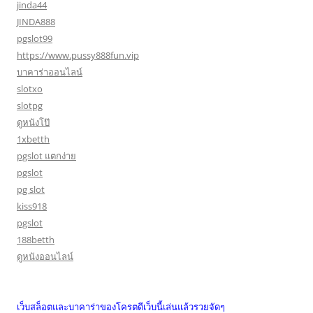
jinda44
JINDA888
pgslot99
https://www.pussy888fun.vip
บาคาร่าออนไลน์
slotxo
slotpg
ดูหนังโป๊
1xbetth
pgslot แตกง่าย
pgslot
pg slot
kiss918
pgslot
188betth
ดูหนังออนไลน์
เว็บสล็อตและบาคาร่าของโครตดีเว็บนี้เล่นแล้วรวยจัดๆ