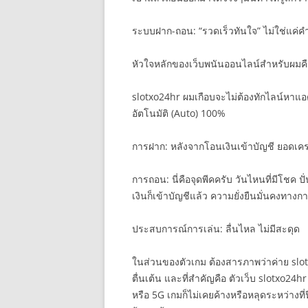
ระบบฝาก-ถอน: “รวดเร็วทันใจ” ไม่ใช่แค่ค
หัวใจหลักของเว็บพนันออนไลน์สำหรับผมคือ
slotxo24hr ผมเกือบจะไม่ต้องทักไลน์หา
อัตโนมัติ (Auto) 100%
การฝาก: หลังจากโอนเงินเข้าบัญชี ยอดเครด
การถอน: นี่คือจุดพีคครับ วันไหนที่มีโชค 
เงินก็เข้าบัญชีแล้ว ความยั่งยืนมั่นคงทางกา
ประสบการณ์การเล่น: ลื่นไหล ไม่มีสะดุด
ในส่วนของตัวเกม ต้องสารภาพว่าค่าย slo
ตื่นเต้น และที่สำคัญคือ ตัวเว็บ slotxo24h
หรือ 5G เกมก็ไม่เคยค้างหรือหลุดระหว่างที่ฟ