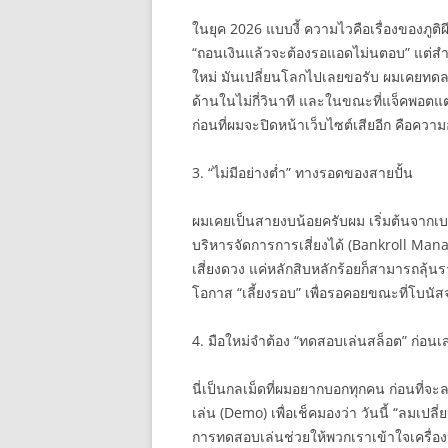
ในยุค 2026 แบบงี้ ความไวคือเรื่องของภูต
“ถอนเงินแล้วจะต้องรอแอดไม่นตอบ” แต่สำ
ใหม่ มันเปลี่ยนโลกไปเลยขอรับ ผมเคยทดลอ
ด้านในไม่กี่วินาที และในขณะที่แจ็คพอตแต
ก่อนที่ผมจะปิดหน้าเว็บไซต์เสียอีก คือความอุ
3. “ไม่มีอย่างต่ำ” ทางรอดของสายปั้น
ผมเคยเป็นสายงบน้อยครับผม เริ่มต้นจากเบ
บริหารจัดการการเสี่ยงได้ (Bankroll Manag
เสี่ยงดวง แค่หลักสิบหลักร้อยก็สามารถลุ้น
โอกาส “เลี้ยงรอบ” เพื่อรอคอยขณะที่โบนั
4. มือใหม่จำต้อง “ทดสอบเล่นสล็อต” ก่อน
นี่เป็นกลเม็ดที่ผมอยากบอกทุกคน ก่อนที่จ
เล่น (Demo) เพื่อเช็คมองว่า วันนี้ “ลมเปล
การทดสอบเล่นช่วยให้พวกเราเข้าใจเครื่อ