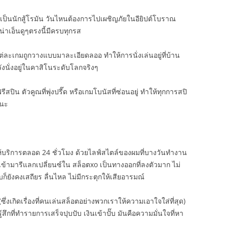
ป็นนักสู้โรมัน วันไหนต้องการไปเผชิญภัยในอียิปต์โบราณ
่าเอ็นดูๆตรงนี้มีครบทุกรส
แต่ละเกมถูกวางแบบมาละเอียดลออ ทำให้การนั่งเล่นอยู่ที่บ้าน
งนั่งอยู่ในคาสิโนระดับโลกจริงๆ
ฟรีสปิน ตัวคูณที่พุ่งปรี๊ด หรือเกมโบนัสที่ซ่อนอยู่ ทำให้ทุกการสปิ
ชนะ
อการให้บริการตลอด 24 ชั่วโมง ด้วยไลฟ์สไตล์ของผมที่บางวันทำงาน
้เข้ามารีแลกเปลี่ยนซ์ใน สล็อตxo เป็นทางออกที่ลงตัวมาก ไม่
ก็ยังคงเสถียร ลื่นไหล ไม่มีกระตุกให้เสียอารมณ์
ซึ่งเกิดเรื่องที่คนเล่นสล็อตอย่างพวกเราให้ความเอาใจใส่ที่สุด)
สึกที่ทำรายการเสร็จปุบปับ เงินเข้าปั๊บ มันคือความมั่นใจที่หา