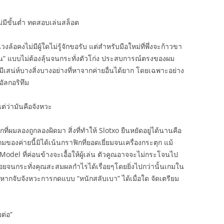
่มีขั้นต่ำ ทดสอบเล่นสล็อต
วงล้อคงไม่มีผู้ใดไม่รู้จักขอรับ แต่สำหรับมือใหม่ที่พึ่งจะก้าวขา
เงิน” แบบไม่ต้องลุ้นจนกระทั่งตัวโก่ง ประสบการณ์ตรงของผม
ีเสน่ห์บางสิ่งบางอย่างที่หาจากค่ายอื่นได้ยาก โดยเฉพาะอย่าง
อัลกอริทึม
ต่ว่ามันคือจังหวะ
่ผมลองถูกลองผิดมา สิ่งที่ทำให้ Slotxo ยืนหยัดอยู่ได้นานคือ
องค่ายนี้มิได้เน้นกราฟิกที่ยอดเยี่ยมจนเครื่องกระตุก แม้
odel ที่ค่อนข้างจะเอื้อให้ผู้เล่น ตัวคูณอาจจะไม่กระโจนไป
บ่อยจนกระทั่งคุณสะสมผลกำไรได้เรื่อยๆโดยยิ่งไปกว่านั้นเกมใน
หากจับจังหวะการกดแบบ “หนักสลับเบา” ได้เมื่อใด จัดเตรียม
ต่อ”