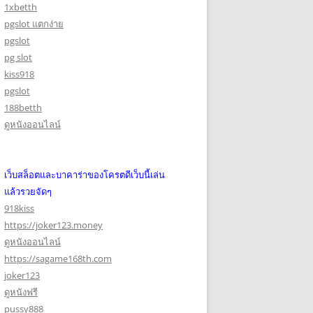
1xbetth
pgslot แตกง่าย
pgslot
pg slot
kiss918
pgslot
188betth
ดูหนังออนไลน์
เว็บสล็อตและบาคาร่าของโครตดีเว็บนี้เล่น
แล้วรวยจัดๆ
918kiss
https://joker123.money
ดูหนังออนไลน์
https://sagame168th.com
joker123
ดูหนังฟรี
pussy888