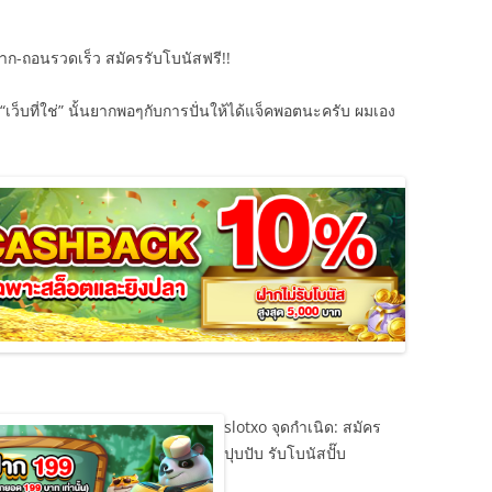
ฝาก-ถอนรวดเร็ว สมัครรับโบนัสฟรี!!
เว็บที่ใช่” นั้นยากพอๆกับการปั่นให้ได้แจ็คพอตนะครับ ผมเอง
slotxo จุดกำเนิด: สมัคร
ปุบปับ รับโบนัสปั๊บ