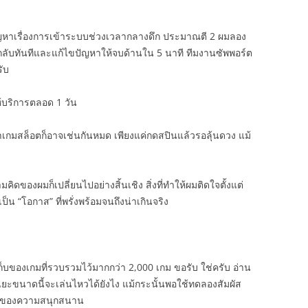
ปัญหาเรื่องการเข้าระบบช่วงเวลากลางดึก ประมาณตี 2 ผมลอง
ับทันทีและแก้ไขปัญหาให้จบด้านใน 5 นาที ทีมงานซัพพอร์ต
ับ
้บริการตลอด 1 วัน
าเกมสล็อตก็อาจเช่นกันหมด เพียงแค่กดสปินแล้วรอลุ้นดวง แม้
คิดของผมก็เปลี่ยนไปอย่างสิ้นเชิง สิ่งที่ทำให้ผมติดใจตั้งแต่
ป็น “โอกาส” ที่พรั่งพร้อมจนถึงน่าเกินจริง
ก็บของเกมที่รวบรวมไว้มากกว่า 2,000 เกม ขอรับ ใช่ครับ อ่าน
แยะขนาดนี้จะเล่นไหวได้ยังไง แม้กระนั้นพอใช้ทดลองสัมผัส
ัวใจของความสนุกสนาน