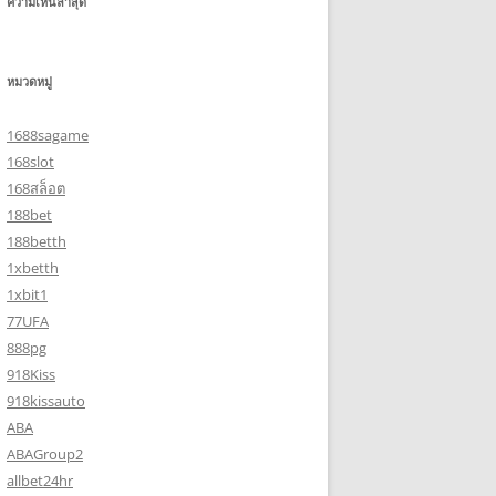
ความเห็นล่าสุด
หมวดหมู่
1688sagame
168slot
168สล็อต
188bet
188betth
1xbetth
1xbit1
77UFA
888pg
918Kiss
918kissauto
ABA
ABAGroup2
allbet24hr