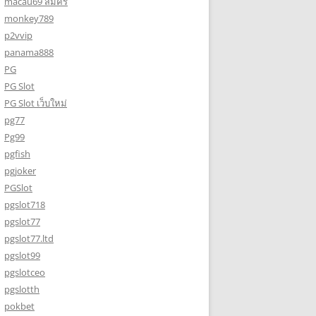
macau69 สมัคร
monkey789
p2vvip
panama888
PG
PG Slot
PG Slot เว็บใหม่
pg77
Pg99
pgfish
pgjoker
PGSlot
pgslot718
pgslot77
pgslot77.ltd
pgslot99
pgslotceo
pgslotth
pokbet