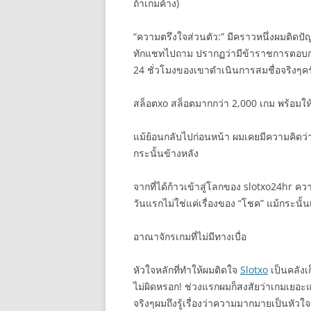
ถ้าเกมค้าง)
“ความตรึงใจส่วนตัว:” มีคราวหนึ่งผมติด
ทักแชทไปถาม ปรากฏว่ามีข้าราชการตอบกล
24 ชั่วโมงของเขาดำเนินการสมชื่อจริงๆคร
สล็อตxo สล็อตมากกว่า 2,000 เกม พร้อมให
แม้ย้อนกลับไปก่อนหน้า ผมเคยมีความคิดว่
กระนั้นข้างหลัง
จากที่ได้ก้าวเข้าสู่โลกของ slotxo24hr ความ
วันแรกไม่ใช่แค่เรื่องของ “โชค” แม้กระนั้นเ
อาณาจักรเกมที่ไม่มีทางเบื่อ
หัวใจหลักที่ทำให้ผมติดใจ
Slotxo
เป็นคลังเ
ไม่ผิดหรอก! ช่วงแรกผมก็สงสัยว่าเกมเยอะ
จริงๆผมถึงรู้เรื่องว่าความมากมายเป็นห