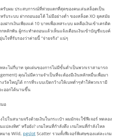
ิผีครับผม ประสบการณ์ที่ห่วยแตกที่สุดของคนเล่นสล็อตเป็น
หรับระบบ ฝากถอนออโต้ ไม่มีอย่างต่ำ ของสล็อต XO ยุคสมัย
งฝากเงินเพียงแค่ 10 บาทเพื่อเทสระบบ ผลคือเงินเข้าเครดิต
กหลักพัน ผู้กระทำดถอนแล้วเห็นแจ้งเตือนเงินเข้าบัญชีแบงค์
่นใจที่รับรองว่าค่ายนี้ “จ่ายจริง” แน่ๆ
ทละไม่กี่บาท จุดเด่นของการไม่มีขั้นต่ำเป็นพวกเราสามารถ
ement) คุณไม่มีความจำเป็นที่จะต้องมีเงินหลักหมื่นเพื่อมา
รางวัลใหญ่ได้ การที่ระบบเปิดกว้างให้เบทต่ำๆทำให้พวกเรามี
สจะออกได้นานขึ้น
เสมอ
ะลงไปในสนามจริงด้วยเงินในกระเป๋า ผมมักจะใช้ฟีเจอร์ ทดลอง
ี่ยนแปลงทิศ” หรือยัง? เกมไหนที่กำลังตึง เกมไหนที่กำลังไหล
งหมาย Wild,
pgslot
Scatter รวมทั้งฟีเจอร์พิเศษของแต่ละเกม