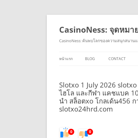
CasinoNess: จุดหมา
CasinoNess: ค้นพบโลกของความสนุกสนานและค
หน้าแรก
BLOG
CONTACT
Slotxo 1 July 2026 slotxo
ไฮโล และกีฬา แคชแบค 10
นำ สล็อตxo โกลเด้น456 ก
slotxo24hrd.com
0
0