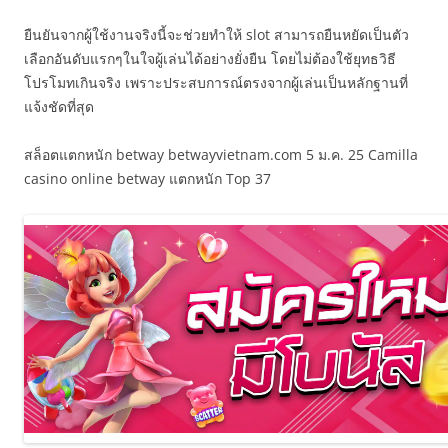
ยืนยันจากผู้ใช้งานจริงนี้จะช่วยทำให้ slot สามารถยืนหยัดเป็นตัว
เลือกอันดับแรกๆในใจผู้เล่นได้อย่างยั่งยืน โดยไม่ต้องใช้ยุทธวิธี
โปรโมทเกินจริง เพราะประสบการณ์ตรงจากผู้เล่นเป็นหลักฐานที่
แจ้งชัดที่สุด
สล็อตแตกหนัก betway betwayvietnam.com 5 ม.ค. 25 Camilla
casino online betway แตกหนัก Top 37