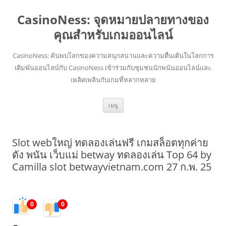
CasinoNess: จุดหมายปลายทางของ
คุณสำหรับเกมออนไลน์
CasinoNess: ค้นพบโลกของความสนุกสนานและความตื่นเต้นในโลกการ
เดิมพันออนไลน์กับ CasinoNess เข้าร่วมกับชุมชนนักพนันออนไลน์และ
เพลิดเพลินกับเกมที่หลากหลาย
ข้าม
เมนู
ไป
ยัง
เนื้อหา
Slot webใหญ่ ทดลองเล่นฟรี เกมสล็อตทุกค่าย
ดัง พนัน เว็บแม่ betway ทดลองเล่น Top 64 by
Camilla slot betwayvietnam.com 27 ก.พ. 25
0
0