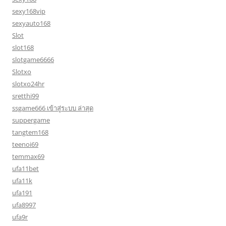
sexy168vip
sexyauto168
Slot
slot168
slotgame6666
Slotxo
slotxo24hr
sretthi99
ssgame666 เข้าสู่ระบบ ล่าสุด
suppergame
tangtem168
teenoi69
temmax69
ufa11bet
ufa11k
ufa191
ufa8997
ufa9r