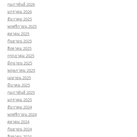
กุมภาพันธ์ 2026
มกราคม 2026
ธันวาคม 2025
พฤศจิกายน 2025
ตุลาคม 2025
กันยายน 2025
สิงหาคม 2025
กรกฎาคม 2025
มิถุนายน 2025
พฤษภาคม 2025
เมษายน 2025
มีนาคม 2025
กุมภาพันธ์ 2025
มกราคม 2025
ธันวาคม 2024
พฤศจิกายน 2024
ตุลาคม 2024
กันยายน 2024
สิงหาคม 2024