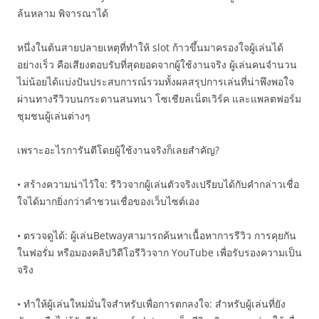
ล้นหลาม พิจารณาได้
หนึ่งในต้นสายปลายเหตุที่ทำให้ slot ก้าวขึ้นมาครองใจผู้เล่นได้
อย่างเร็ว คือเสียงตอบรับที่สุดยอดจากผู้ใช้งานจริง ผู้เล่นคนจำนวน
ไม่น้อยได้แบ่งปันประสบการณ์รวมทั้งผลสรุปการเล่นที่น่าพึงพอใจ
ผ่านทางรีวิวบนกระดานสนทนา โซเชียลเน็ตเวิร์ค และแพลตฟอร์ม
ชุมชนผู้เล่นต่างๆ
เพราะอะไรการันตีโดยผู้ใช้งานจริงก็เลยสำคัญ?
• สร้างความน่าไว้ใจ: รีวิวจากผู้เล่นตัวจริงเปรียบได้กับคำกล่าวเชื่อ
ใจได้มากยิ่งกว่าคำชวนเชื่อของเว็บไซต์เอง
• ตรวจดูได้: ผู้เล่นBetwayสามารถค้นหาเนื้อหาการรีวิว การคุยกัน
ในฟอรั่ม หรือมองคลิปวิดีโอรีวิวจาก YouTube เพื่อรับรองความเป็น
จริง
• ทำให้ผู้เล่นใหม่มั่นใจสำหรับเพื่อการตกลงใจ: สำหรับผู้เล่นที่ยัง