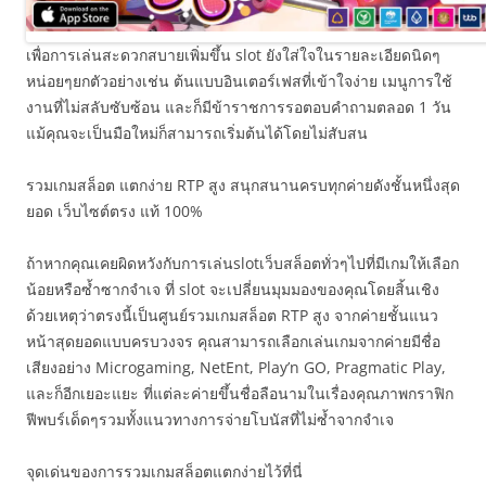
เพื่อการเล่นสะดวกสบายเพิ่มขึ้น slot ยังใส่ใจในรายละเอียดนิดๆ
หน่อยๆยกตัวอย่างเช่น ต้นแบบอินเตอร์เฟสที่เข้าใจง่าย เมนูการใช้
งานที่ไม่สลับซับซ้อน และก็มีข้าราชการรอตอบคำถามตลอด 1 วัน
แม้คุณจะเป็นมือใหม่ก็สามารถเริ่มต้นได้โดยไม่สับสน
รวมเกมสล็อต แตกง่าย RTP สูง สนุกสนานครบทุกค่ายดังชั้นหนึ่งสุด
ยอด เว็บไซต์ตรง แท้ 100%
ถ้าหากคุณเคยผิดหวังกับการเล่นslotเว็บสล็อตทั่วๆไปที่มีเกมให้เลือก
น้อยหรือซ้ำซากจำเจ ที่ slot จะเปลี่ยนมุมมองของคุณโดยสิ้นเชิง
ด้วยเหตุว่าตรงนี้เป็นศูนย์รวมเกมสล็อต RTP สูง จากค่ายชั้นแนว
หน้าสุดยอดแบบครบวงจร คุณสามารถเลือกเล่นเกมจากค่ายมีชื่อ
เสียงอย่าง Microgaming, NetEnt, Play’n GO, Pragmatic Play,
และก็อีกเยอะแยะ ที่แต่ละค่ายขึ้นชื่อลือนามในเรื่องคุณภาพกราฟิก
ฟีพบร์เด็ดๆรวมทั้งแนวทางการจ่ายโบนัสที่ไม่ซ้ำจากจำเจ
จุดเด่นของการรวมเกมสล็อตแตกง่ายไว้ที่นี่