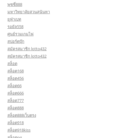
พุซซี่888
มหาวิทยาลัยสวนสุนันทา
ยูฟ่าเบท
รอยัล558
ศูนย์รวมเกมไพ่
สปอร์ตบุ๊ก
สมัครสมาชิก lotto432
สมัครสมาชิก lotto432
สล็อต
สล็อต168
สล็อต456
สล็อต66
สล็อต666
สล็อต777
สล็อต888
สล็อต888เว็บตรง
สล็อต918
สล็อต918kiss
สล็อตpg