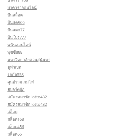
บาคาร่า168
บาคาร่าออนไลน์
ปั่นสล็อต
ปั่นแตก66
ปั่นแตก77
ปั่นโปร777
พนันออนไลน์
พุซซี่888
มหาวิทยาลัยสวนสุนันทา
ยูฟ่าเบท
รอยัล558
ศูนย์รวมเกมไพ่
สปอร์ตบุ๊ก
สมัครสมาชิก lotto432
สมัครสมาชิก lotto432
สล็อต
สล็อต168
สล็อต456
สล็อต66