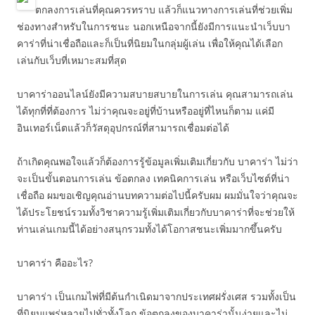
ตกลงการเล่นที่คุณควรทราบ แล้วก็แนวทางการเล่นที่ช่วยเพิ่ม
ช่องทางสำหรับในการชนะ นอกเหนือจากนี้ยังมีการแนะนำเว็บบา
คาร่าที่น่าเชื่อถือและก็เป็นที่นิยมในกลุ่มผู้เล่น เพื่อให้คุณได้เลือก
เล่นกับเว็บที่เหมาะสมที่สุด
บาคาร่าออนไลน์ยังมีความสบายสบายในการเล่น คุณสามารถเล่น
ได้ทุกที่ที่ต้องการ ไม่ว่าคุณจะอยู่ที่บ้านหรืออยู่ที่ไหนก็ตาม แค่มี
อินเทอร์เน็ตแล้วก็วัสดุอุปกรณ์ที่สามารถเชื่อมต่อได้
ถ้าเกิดคุณพอใจแล้วก็ต้องการรู้ข้อมูลเพิ่มเติมเกี่ยวกับ บาคาร่า ไม่ว่า
จะเป็นขั้นตอนการเล่น ข้อตกลง เทคนิคการเล่น หรือเว็บไซต์ที่น่า
เชื่อถือ ผมขอเชิญคุณอ่านบทความต่อไปนี้ครับผม ผมมั่นใจว่าคุณจะ
ได้ประโยชน์รวมทั้งวิชาความรู้เพิ่มเติมเกี่ยวกับบาคาร่าที่จะช่วยให้
ท่านเล่นเกมนี้ได้อย่างสนุกรวมทั้งได้โอกาสชนะเพิ่มมากขึ้นครับ
บาคาร่า คืออะไร?
บาคาร่า เป็นเกมไพ่ที่มีต้นกำเนิดมาจากประเทศฝรั่งเศส รวมทั้งเป็น
ที่นิยมแพร่หลายไปทั่วทั้งโลก ข้อตกลงของบาคาร่านั้นง่ายและไม่