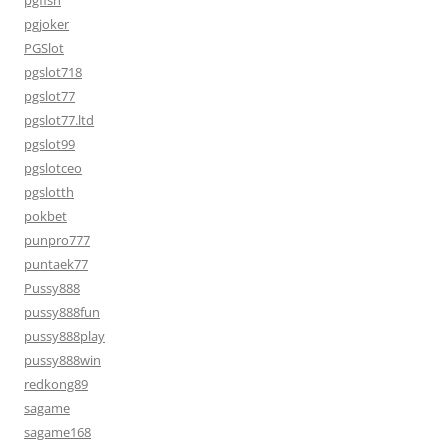
pgfish
pgjoker
PGSlot
pgslot718
pgslot77
pgslot77.ltd
pgslot99
pgslotceo
pgslotth
pokbet
punpro777
puntaek77
Pussy888
pussy888fun
pussy888play
pussy888win
redkong89
sagame
sagame168