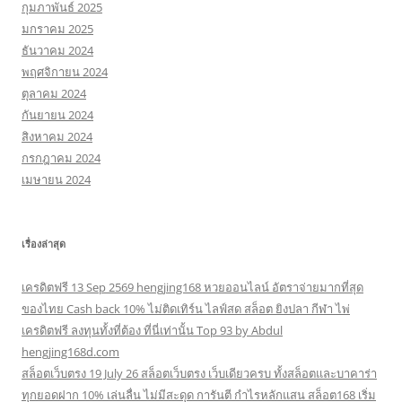
กุมภาพันธ์ 2025
มกราคม 2025
ธันวาคม 2024
พฤศจิกายน 2024
ตุลาคม 2024
กันยายน 2024
สิงหาคม 2024
กรกฎาคม 2024
เมษายน 2024
เรื่องล่าสุด
เครดิตฟรี 13 Sep 2569 hengjing168 หวยออนไลน์ อัตราจ่ายมากที่สุด
ของไทย Cash back 10% ไม่ติดเทิร์น ไลฟ์สด สล็อต ยิงปลา กีฬา ไพ่
เครดิตฟรี ลงทุนทั้งที่ต้อง ที่นี่เท่านั้น Top 93 by Abdul
hengjing168d.com
สล็อตเว็บตรง 19 July 26 สล็อตเว็บตรง เว็บเดียวครบ ทั้งสล็อตและบาคาร่า
ทุกยอดฝาก 10% เล่นลื่น ไม่มีสะดุด การันตี กำไรหลักแสน สล็อต168 เริ่ม