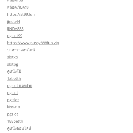
สล็อต168
สล็อตเว็บตรง
https://st99.fun
jinda44
JINDA888
pgslot99
https://www.pussy888fun.vip
บาคาร่าออนไลน์
slotxo
slotpg
ดูหนังโป๊
1xbetth
pgslot แตกง่าย
pgslot
pg slot
kiss918
pgslot
188betth
ดูหนังออนไลน์