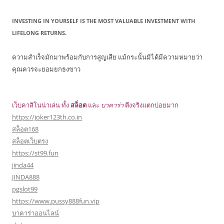
INVESTING IN YOURSELF IS THE MOST VALUABLE INVESTMENT WITH
LIFELONG RETURNS.
ความสำเร็จมักมาพร้อมกับการสูญเสีย แม้กระนั้นมิได้มีความหมายว่า
คุณควรจะยอมยกธงขาว
เว็บคาสิโนน่าเล่น ทั้ง
สล็อต
และ
บาคาร่า
ตึงจริงแตกบ่อยมาก
https://joker123th.co.in
สล็อต168
สล็อตเว็บตรง
https://st99.fun
jinda44
JINDA888
pgslot99
https://www.pussy888fun.vip
บาคาร่าออนไลน์