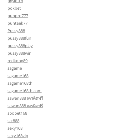
pgslotth
pokbet
punpro777
puntaek77
Pussy888
pussy888fun
pussy888play
pussy888win
redkong89
sagame
sagame168
sagame168th
sagame168th.com
sawan888 เครดิตฟรี
sawan888 เครดิตฟรี
sbobet168
scr888
sexy168
sexy168vip