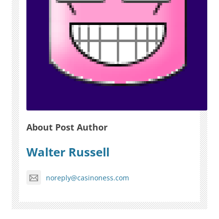
About Post Author
Walter Russell
noreply@casinoness.com