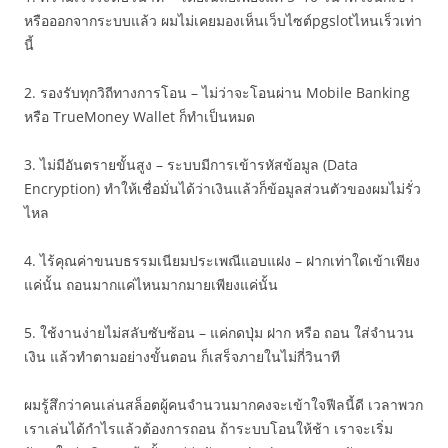
หรือออกจากระบบแล้ว ผมไม่เคยมองเห็นเว็บไซต์pgslotไหนเร็วเท่า
นี้
2. รองรับทุกวิถีทางการโอน – ไม่ว่าจะโอนผ่าน Mobile Banking
หรือ TrueMoney Wallet ก็ทำเป็นหมด
3. ไม่มีอันตรายขั้นสูง – ระบบมีการเข้ารหัสข้อมูล (Data
Encryption) ทำให้เชื่อมั่นได้ว่าเงินแล้วก็ข้อมูลส่วนตัวของผมไม่รั่ว
ไหล
4. ไร้คุณค่าขนบธรรมเนียมประเพณีแอบแฝง – ฝากเท่าใดเข้าเพียง
แค่นั้น ถอนมากแค่ไหนมากมายเพียงแค่นั้น
5. ใช้งานง่ายไม่สลับซับซ้อน – แค่กดปุ่ม ฝาก หรือ ถอน ใส่จำนวน
เงิน แล้วทำตามอย่างขั้นตอน ก็เสร็จภายในไม่กี่วินาที
ผมรู้สึกว่าคนเล่นสล็อตผู้คนจำนวนมากคงจะเข้าใจฟีลนี้ดี เวลาพวก
เราเล่นได้กำไรแล้วต้องการถอน ถ้าระบบโอนให้ช้า เราจะเริ่ม