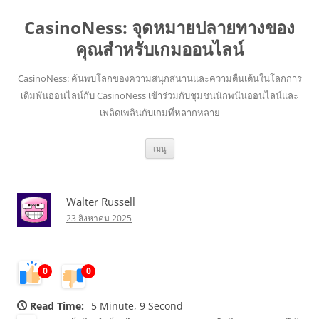
CasinoNess: จุดหมายปลายทางของ
คุณสำหรับเกมออนไลน์
CasinoNess: ค้นพบโลกของความสนุกสนานและความตื่นเต้นในโลกการ
เดิมพันออนไลน์กับ CasinoNess เข้าร่วมกับชุมชนนักพนันออนไลน์และ
เพลิดเพลินกับเกมที่หลากหลาย
ข้าม
เมนู
ไป
ยัง
เนื้อหา
Walter Russell
23 สิงหาคม 2025
0
0
Read Time:
5 Minute, 9 Second