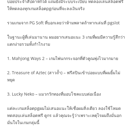
บ่อยประจำสัปดาห์ก็ได้ แถมยังมีระบบระเบียบ ทดลองเล่นสล็อตฟรี
ให้ทดลองทุกเกมสล็อตpgก่อนที่จะลงเงินจริง
รวมเกมจาก PG Soft ที่บอกเลยว่าห้ามพลาดถ้าหากเล่นที่ pgslot
ในฐานะผู้ที่เล่นมานาน ผมอยากเสนอแนะ 3 เกมที่ผมมีความรู้สึกว่า
แตกง่ายรวมทั้งกำไรงาม
1. Mahjong Ways 2 – เกมไพ่นกกระจอกที่ตัวคูณพุ่งไวมากมาย
2. Treasure of Aztec (สาวถ้ำ) – ฟรีสปินเข้าบ่อยแบบที่ผมยิ้มไม่
หยุด
3. Lucky Neko – แมวกวักทองที่มอบโชคแบบต่อเนื่อง
แต่ละเกมสล็อตpgผมไม่เสนอแนะให้เชื่อผมสิ่งเดียว ลองใช้โหมด
ทดสอบเล่นสล็อตฟรี ดูกร แล้วคุณจะรู้ว่าเพราะเหตุไรผมถึงมั่นอก
มั่นใจในเกมกลุ่มนี้