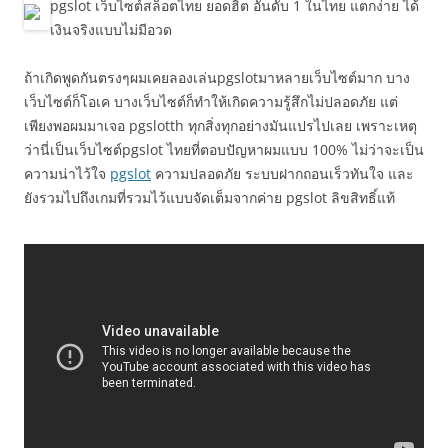
pgslot เว็บไซต์สล็อตไทย ยอดฮิต อันดับ 1 ในไทย แตกง่าย ได้
เงินจริงแบบไม่มีอวด
ถ้าเกิดพูดกันตรงๆผมเคยลองเล่นpgslotมาหลายเว็บไซต์มาก บาง
เว็บไซต์ก็โอเค บางเว็บไซต์ก็ทำให้เกิดความรู้สึกไม่ปลอดภัย แต่
เพียงพอผมมาเจอ pgslotth ทุกสิ่งทุกอย่างมันแปรไปเลย เพราะเหตุ
ว่านี่เป็นเว็บไซต์pgslot ไทยที่ตอบปัญหาผมแบบ 100% ไม่ว่าจะเป็น
ความน่าไว้ใจ
pgslot
ความปลอดภัย ระบบฝากถอนเร็วทันใจ และ
ยังรวมไปถึงเกมที่รวมไว้แบบจัดเต็มจากค่าย pgslot ลิขสิทธิ์แท้