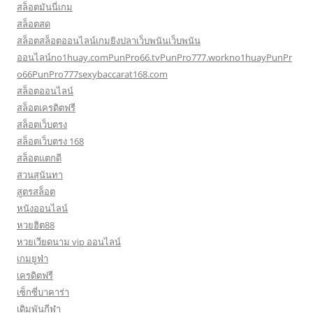
สล็อตมันนี่เกม
สล็อตสด
สล็อตสล็อตออนไลน์เกมยิงปลาเว็บพนันเว็บพนัน
ออนไลน์no1huay.comPunPro66.tvPunPro777.workno1huayPunPr
o66PunPro777sexybaccarat168.com
สล็อตออนไลน์
สล็อตเครดิตฟรี
สล็อตเว็บตรง
สล็อตเว็บตรง 168
สล็อตแตกดี
สวนสุนันทา
สูตรสล็อต
หนังออนไลน์
หวยฮิต88
หวยเวียดนาม vip ออนไลน์
เกมยูฟ่า
เครดิตฟรี
เซ็กซี่บาคาร่า
เดิมพันกีฬา