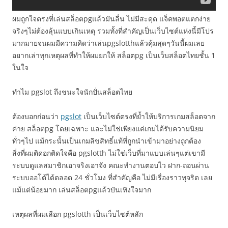
ผมถูกใจตรงที่เล่นสล็อตpgแล้วมันลื่น ไม่มีสะดุด แจ็คพอตแตกง่าย
จริงๆไม่ต้องลุ้นแบบเกินเหตุ รวมทั้งที่สำคัญเป็นเว็บไซต์แห่งนี้มีโปร
มากมายจนผมมีความคิดว่าเล่นpgslotthแล้วคุ้มสุดๆวันนี้ผมเลย
อยากเล่าทุกเหตุผลที่ทำให้ผมยกให้ สล็อตpg เป็นเว็บสล็อตไทยชั้น 1
ในใจ
ทำไม pgslot ถึงชนะใจนักปั่นสล็อตไทย
ต้องบอกก่อนว่า
pgslot
เป็นเว็บไซต์ตรงที่ย้ำให้บริการเกมสล็อตจาก
ค่าย สล็อตpg โดยเฉพาะ และไม่ใช่เพียงแค่เกมได้รับความนิยม
ทั่วๆไป แม้กระนั้นเป็นเกมลิขสิทธิ์แท้ที่ถูกนำเข้ามาอย่างถูกต้อง
สิ่งที่ผมติดอกติดใจคือ pgslotth ไม่ใช่เว็บที่มาแบบเล่นๆแต่เขามี
ระบบดูแลสมาชิกเอาจริงเอาจัง คณะทำงานตอบไว ฝาก-ถอนผ่าน
ระบบออโต้ได้ตลอด 24 ชั่วโมง ที่สำคัญคือ ไม่มีเรื่องราวทุจริต เลย
แม้แต่น้อยมาก เล่นสล็อตpgแล้วบันเทิงใจมาก
เหตุผลที่ผมเลือก pgslotth เป็นเว็บไซต์หลัก