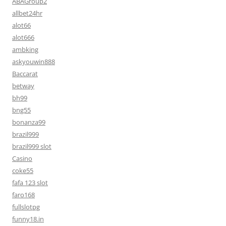
ABAGroup2
allbet24hr
alot66
alot666
ambking
askyouwin888
Baccarat
betway
bh99
bng55
bonanza99
brazil999
brazil999 slot
Casino
coke55
fafa 123 slot
faro168
fullslotpg
funny18.in