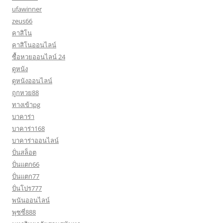
ufawinner
zeus66
คาสิโน
คาสิโนออนไลน์
ซื้อหวยออนไลน์ 24
ดูหนัง
ดูหนังออนไลน์
ถูกหวย88
ทางเข้าpg
บาคาร่า
บาคาร่า168
บาคาร่าออนไลน์
ปั่นสล็อต
ปั่นแตก66
ปั่นแตก77
ปั่นโปร777
พนันออนไลน์
พุซซี่888