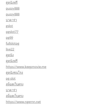
ดูหนังฟรี
pussy888
pussy888
บาคาร่า
gslot
pgslot77
pg99
fullslotpg
live22
ดูหนัง
ดูหนังฟรี
https://www.keepmovie.me
ดูหนังชนโรง
pg slot
สล็อตเว็บตรง
บาคาร่า
สล็อตเว็บตรง
https://www.ngernn.net