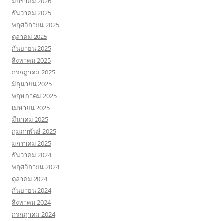
มกราคม 2026
ธันวาคม 2025
พฤศจิกายน 2025
ตุลาคม 2025
กันยายน 2025
สิงหาคม 2025
กรกฎาคม 2025
มิถุนายน 2025
พฤษภาคม 2025
เมษายน 2025
มีนาคม 2025
กุมภาพันธ์ 2025
มกราคม 2025
ธันวาคม 2024
พฤศจิกายน 2024
ตุลาคม 2024
กันยายน 2024
สิงหาคม 2024
กรกฎาคม 2024