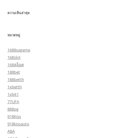
ความเห็นล่าสุด
หมวดหมู่
1688sagame
168slot
168สล็อต
188bet
188betth
1xbetth
1xbit1
77UFA
888pg
918Kiss
918kissauto
ABA