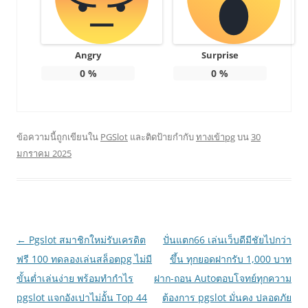
Angry
Surprise
0
%
0
%
ข้อความนี้ถูกเขียนใน
PGSlot
และติดป้ายกำกับ
ทางเข้าpg
บน
30
มกราคม 2025
เมนู
←
Pgslot สมาชิกใหม่รับเครดิต
ปั่นแตก66 เล่นเว็บดีมีชัยไปกว่า
นำทาง
ฟรี 100 ทดลองเล่นสล็อตpg ไม่มี
ขึ้น ทุกยอดฝากรับ 1,000 บาท
เรื่อง
ขั้นต่ำเล่นง่าย พร้อมทำกำไร
ฝาก-ถอน Autoตอบโจทย์ทุกความ
pgslot แจกอังเปาไม่อั้น Top 44
ต้องการ pgslot มั่นคง ปลอดภัย