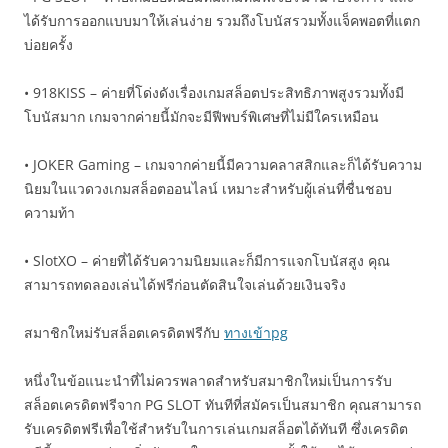
ได้รับการออกแบบมาให้เล่นง่าย รวมถึงโบนัสรวมทั้งแจ็คพอตที่แตก
บ่อยครั้ง
• 918KISS – ค่ายที่โด่งดังเรื่องเกมสล็อตประสิทธิภาพสูงรวมทั้งมี
โบนัสมาก เกมจากค่ายนี้มักจะมีฟีพบร์พิเศษที่ไม่มีใครเหมือน
• JOKER Gaming – เกมจากค่ายนี้มีความคลาสสิกและก็ได้รับความ
นิยมในแวดวงเกมสล็อตออนไลน์ เหมาะสำหรับผู้เล่นที่ชื่นชอบ
ความท้า
• SlotXO – ค่ายที่ได้รับความนิยมและก็มีการแจกโบนัสสูง คุณ
สามารถทดลองเล่นได้ฟรีก่อนตัดสินใจเล่นด้วยเงินจริง
สมาชิกใหม่รับสล็อตเครดิตฟรีกับ
ทางเข้าpg
หนึ่งในข้อแนะนำที่ไม่ควรพลาดสำหรับสมาชิกใหม่เป็นการรับ
สล็อตเครดิตฟรีจาก PG SLOT ทันทีที่สมัครเป็นสมาชิก คุณสามารถ
รับเครดิตฟรีเพื่อใช้สำหรับในการเล่นเกมสล็อตได้ทันที ซึ่งเครดิต