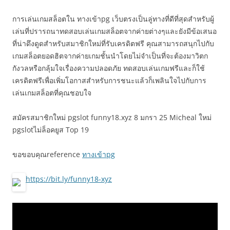
การเล่นเกมสล็อตใน ทางเข้าpg เว็บตรงเป็นลู่ทางที่ดีที่สุดสำหรับผู้
เล่นที่ปรารถนาทดสอบเล่นเกมสล็อตจากค่ายต่างๆและยังมีข้อเสนอ
ที่น่าดึงดูดสำหรับสมาชิกใหม่ที่รับเครดิตฟรี คุณสามารถสนุกไปกับ
เกมสล็อตยอดฮิตจากค่ายเกมชั้นนำโดยไม่จำเป็นที่จะต้องมาวิตก
กังวลหรือกลุ้มใจเรื่องความปลอดภัย ทดสอบเล่นเกมฟรีและก็ใช้
เครดิตฟรีเพื่อเพิ่มโอกาสสำหรับการชนะแล้วก็เพลินใจไปกับการ
เล่นเกมสล็อตที่คุณชอบใจ
สมัครสมาชิกใหม่ pgslot funny18.xyz 8 มกรา 25 Micheal ใหม่
pgslotไม่ล็อคยูส Top 19
ขอขอบคุณreference
ทางเข้าpg
https://bit.ly/funny18-xyz