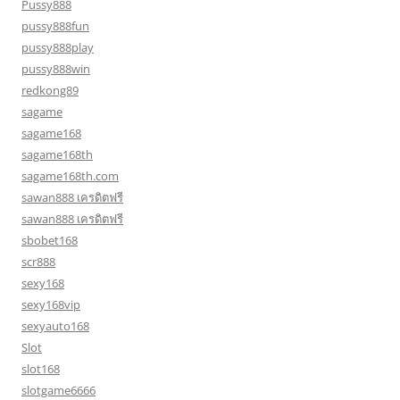
Pussy888
pussy888fun
pussy888play
pussy888win
redkong89
sagame
sagame168
sagame168th
sagame168th.com
sawan888 เครดิตฟรี
sawan888 เครดิตฟรี
sbobet168
scr888
sexy168
sexy168vip
sexyauto168
Slot
slot168
slotgame6666