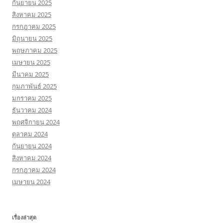
กันยายน 2025
สิงหาคม 2025
กรกฎาคม 2025
มิถุนายน 2025
พฤษภาคม 2025
เมษายน 2025
มีนาคม 2025
กุมภาพันธ์ 2025
มกราคม 2025
ธันวาคม 2024
พฤศจิกายน 2024
ตุลาคม 2024
กันยายน 2024
สิงหาคม 2024
กรกฎาคม 2024
เมษายน 2024
เรื่องล่าสุด