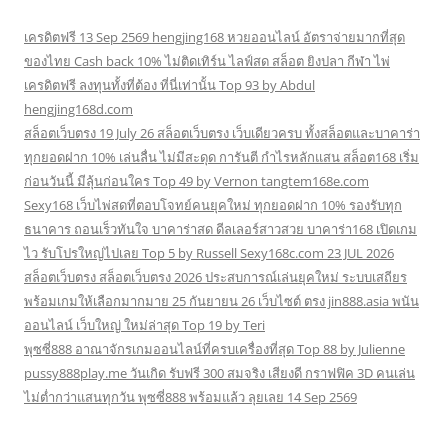
เครดิตฟรี 13 Sep 2569 hengjing168 หวยออนไลน์ อัตราจ่ายมากที่สุด
ของไทย Cash back 10% ไม่ติดเทิร์น ไลฟ์สด สล็อต ยิงปลา กีฬา ไพ่
เครดิตฟรี ลงทุนทั้งที่ต้อง ที่นี่เท่านั้น Top 93 by Abdul
hengjing168d.com
สล็อตเว็บตรง 19 July 26 สล็อตเว็บตรง เว็บเดียวครบ ทั้งสล็อตและบาคาร่า
ทุกยอดฝาก 10% เล่นลื่น ไม่มีสะดุด การันตี กำไรหลักแสน สล็อต168 เริ่ม
ก่อนวันนี้ มีลุ้นก่อนใคร Top 49 by Vernon tangtem168e.com
Sexy168 เว็บไพ่สดที่ตอบโจทย์คนยุคใหม่ ทุกยอดฝาก 10% รองรับทุก
ธนาคาร ถอนเร็วทันใจ บาคาร่าสด ดีลเลอร์สาวสวย บาคาร่า168 เปิดเกม
ไว รับโปรใหญ่ไปเลย Top 5 by Russell Sexy168c.com 23 JUL 2026
สล็อตเว็บตรง สล็อตเว็บตรง 2026 ประสบการณ์เล่นยุคใหม่ ระบบเสถียร
พร้อมเกมให้เลือกมากมาย 25 กันยายน 26 เว็บไซต์ ตรง jin888.asia พนัน
ออนไลน์ เว็บใหญ่ ใหม่ล่าสุด Top 19 by Teri
พุซซี่888 อาณาจักรเกมออนไลน์ที่ครบเครื่องที่สุด Top 88 by Julienne
pussy888play.me วันเกิด รับฟรี 300 สมจริง เสียงดี กราฟฟิค 3D คนเล่น
ไม่ต่ำกว่าแสนทุกวัน พุซซี่888 พร้อมแล้ว ลุยเลย 14 Sep 2569