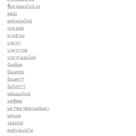
ซื้อหวยออนไลน์ 24
ดูหนัง
ดูหนังออนไลน์
ถูกหวย88
ทางเข้าpg
บาคาร่า
บาคาร่า168
บาคาร่าออนไลน์
ปั่นสล็อต
ปั่นแตก66
ปั่นแตก77
ปั่นโปร777
พนันออนไลน์
พุซซี่888
มหาวิทยาลัยสวนสุนันทา
ยูฟ่าเบท
รอยัล558
ศูนย์รวมเกมไพ่