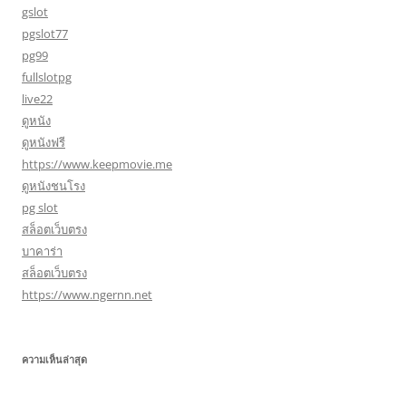
gslot
pgslot77
pg99
fullslotpg
live22
ดูหนัง
ดูหนังฟรี
https://www.keepmovie.me
ดูหนังชนโรง
pg slot
สล็อตเว็บตรง
บาคาร่า
สล็อตเว็บตรง
https://www.ngernn.net
ความเห็นล่าสุด