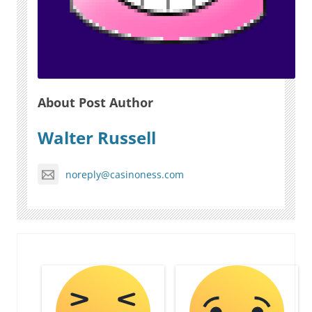
About Post Author
Walter Russell
noreply@casinoness.com