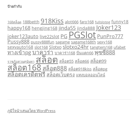
ป้ายกำกับ
918Kiss
funny18
188betth
alot666
faro168
168สล็อต
fullslotpg
Joker123
happy168
jinda55
hengjing168
jinda888
PGSlot
PG
joker123auto
PunPro777
live22slot
Pussy888
pussy888fun
sagame
sagame168th
sexy168
slotxo24hr
sexyauto168
Slotxo
slot168
tangtem168
ufabet
บาคาร่า
พุซซี่888
ทางเข้าpg
บาคาร่า168
ปั่นแตก66
สล็อต
สล็อต99
สล็อต55
สล็อต66
ราชภัฏสวนสุนันทา
สล็อต168
สล็อต888
สล็อต918kiss
สล็อตpg
สล็อตเครดิตฟรี
สล็อตเว็บตรง
แทงบอลออนไลน์
ภูมิใจนำเสนอโดย WordPress