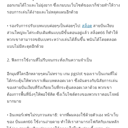
ออกเกมได้ไวและไม่ยุ่งยาก ซึ่งเกมบนเว็บไซต์ของเรก็ช่วยทำให้วาง
รอบการเล่นได้ง่ายและไม่หลุดแผนอีกด้วย
• รองรับการปรับเบทแบบค่อยๆเป็นค่อยๆไป:
สล็อต
สายปั่นเงียบ
ส่วนใหญ่จะไต่ระดับเดิมพันแบบมีขั้นตอนอยู่แล้ว สล็อต66 ก็ทำให้
พวกเขาสามารถขยับเบทระหว่างเล่นได้ลื่นขึ้น พนันได้โดยตลอด
แบบไม่มีสะดุดอีกด้วย
2. ฟีลการใช้งานที่ไม่รีบจนกระทั่งเกินความจำเป็น
อีกมุมที่ใครอีกหลายๆคนไม่ทราบ เกม pgslot ของเราเป็นเกมที่ไม่
ได้กระตุ้นให้พวกเราเพิ่มเบทตลอดเวลา ซึ่งมันตรงกับนิสัยการเล่น
ของสายปั่นเงียบที่รังเกียจเว็บที่กระตุ้นตลอดเวลาด้วย พวกเขา
ต้องการพื้นที่นิ่งๆให้พอใช้คิด ซึ่งเว็บไซต์ตรงของพวกเราตอบโจทย์
มากมาย
• อินเทอร์เฟซไม่รบกวนสมาธิ: จากที่ผมลองใช้ด้วยตัวเอง หน้าเว็บ
ของ ปั่นแตก66 ใช้งานง่ายดาย ทำให้เราสามารถโฟกัสกับเกมหลัก