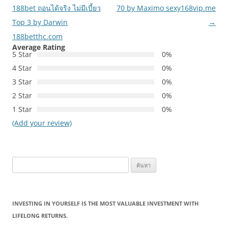
188bet ถอนได้จริง ไม่มีเบี้ยว
70 by Maximo sexy168vip.me
Top 3 by Darwin
→
188betthc.com
Average Rating
5 Star
0%
4 Star
0%
3 Star
0%
2 Star
0%
1 Star
0%
(Add your review)
ค้นหา
สำหรับ:
INVESTING IN YOURSELF IS THE MOST VALUABLE INVESTMENT WITH
LIFELONG RETURNS.