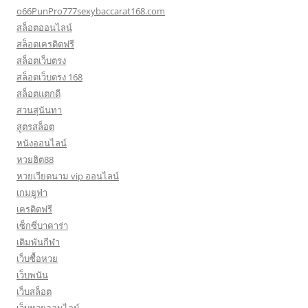
o66PunPro777sexybaccarat168.com
สล็อตออนไลน์
สล็อตเครดิตฟรี
สล็อตเว็บตรง
สล็อตเว็บตรง 168
สล็อตแตกดี
สวนสุนันทา
สูตรสล็อต
หนังออนไลน์
หวยฮิต88
หวยเวียดนาม vip ออนไลน์
เกมยูฟ่า
เครดิตฟรี
เซ็กซี่บาคาร่า
เดิมพันกีฬา
เว็บซื้อหวย
เว็บพนัน
เว็บสล็อต