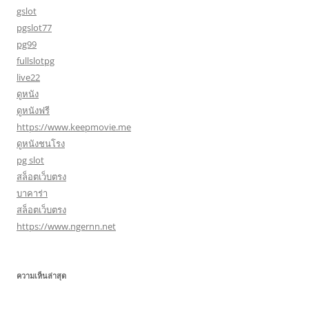
gslot
pgslot77
pg99
fullslotpg
live22
ดูหนัง
ดูหนังฟรี
https://www.keepmovie.me
ดูหนังชนโรง
pg slot
สล็อตเว็บตรง
บาคาร่า
สล็อตเว็บตรง
https://www.ngernn.net
ความเห็นล่าสุด