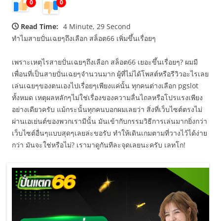
0
0
Read Time:
4 Minute, 29 Second
ทำไมสายปั่นเฉยๆถึงเลือก สล็อต66 เพิ่มขึ้นเรื่อยๆ
เพราะเหตุไรสายปั่นเฉยๆถึงเลือก สล็อต66 เยอะขึ้นเรื่อยๆ? ผมมี
เพื่อนที่เป็นสายปั่นเฉยๆจำนวนมาก ผู้ที่ไม่ได้โพสต์หรือรีวิวอะไรเลย
เล่นเฉยๆของตนเองไปเรื่อยๆเพียงแค่นั้น ทุกคนต่างเลือก pgslot
ทั้งหมด เหตุผลหลักๆไม่ใช่เรื่องของความลื่นไถลหรือโปรแรงเพียง
อย่างเดียวครับ แม้กระนั้นทุกคนบอกผมเลยว่า สิ่งที่เว็บไซต์ตรงไม่
ผ่านเอเย่นต์ของพวกเรามีนั้น มันเข้ากับกรรมวิธีการเล่นมากยิ่งกว่า
เว็บไซต์อื่นๆแบบสุดๆเลยล่ะขอรับ ทำให้เดินเกมตามที่วางไว้ได้ง่าย
กว่า มันจะใช่หรือไม่? เรามาดูกันทีละจุดเลยนะครับ เลทโก!