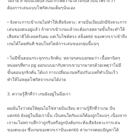
ได้ง่าย สายปั่นเงียบส่วนมากให้ความใส่ใจกับส่วนนี้ เพราะว่า
ต้องการเล่นแบบโฟกัสเกมเต็มๆนั่นเอง
• จังหวะการเข้าเกมไม่ทำให้เสียจังหวะ: สายปั่นเงียบมักมีจังหวะการ
เล่นของตนอยู่แล้ว ถ้าหากเข้าเกมแล้วจะต้องรอหลายขั้นก็จะทำให้
เสียสมาธิได้เลยครับผม แต่เว็บไซต์ตรง สล็อต66 ของพวกเราเข้าถึง
เกมได้โดยทันที ชอบใจสไตล์การเล่นของกลุ่มนี้แน่ๆ
• ไม่มีขั้นตอนกระจุกกระจิกคั่น: หลายๆคนบอกผมว่า เนื้อหานิดๆ
หน่อยๆที่ทาง pg ออกแบบมากับพวกเขามากมายๆด้วยเหตุว่าไม่มี
ขั้นตอนจุกจิกคั่น ได้แก่ การเปลี่ยนเกมหรือปรับเบทก็ทำเป็นเร็ว
ทำให้ไม่หลุดโฟกัสจากเกมได้ง่าย
3. ความรู้สึกที่ว่า เกมยังอยู่ในมือเรา
ผมมั่นใจว่าต่อให้คุณไม่ใช่สายปั่นเงียบ ความรู้สึกที่ว่าเกม ปั่น
แตก66 ยังอยู่ในมือเรานั้น เป็นคนใดกันแน่ก็ต้องถูกใจแน่ๆ เนื่องจาก
เราจะไม่ทราบสึกว่าถูกรีบหรือถูกบังคับกระทั่งเสียจังหวะการเล่น
ของตนเอง ซึ่งเกมของพวกเราปั่นแตก66 สามารถตอบปัญหาได้