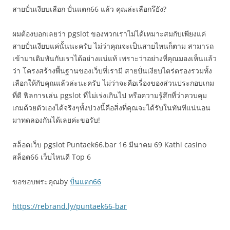
สายปั่นเงียบเลือก ปั่นแตก66 แล้ว คุณล่ะเลือกรึยัง?
ผมต้องบอกเลยว่า pgslot ของพวกเราไม่ได้เหมาะสมกับเพียงแค่
สายปั่นเงียบแค่นั้นนะครับ ไม่ว่าคุณจะเป็นสายไหนก็ตาม สามารถ
เข้ามาเดิมพันกับเราได้อย่างแน่แท้ เพราะว่าอย่างที่คุณมองเห็นแล้ว
ว่า โครงสร้างพื้นฐานของเว็บที่เรามี สายปั่นเงียบไตร่ตรองรวมทั้ง
เลือกให้กับคุณแล้วล่ะนะครับ ไม่ว่าจะคือเรื่องของส่วนประกอบเกม
ที่ดี ฟีลการเล่น pgslot ที่ไม่เร่งเกินไป หรือความรู้สึกที่ว่าควบคุม
เกมด้วยตัวเองได้จริงๆทั้งปวงนี้คือสิ่งที่คุณจะได้รับในทันทีแน่นอน
มาทดลองกันได้เลยค่ะขอรับ!
สล็อตเว็บ pgslot Puntaek66.bar 16 มีนาคม 69 Kathi casino
สล็อต66 เว็บไหนดี Top 6
ขอขอบพระคุณby
ปั่นแตก66
https://rebrand.ly/puntaek66-bar