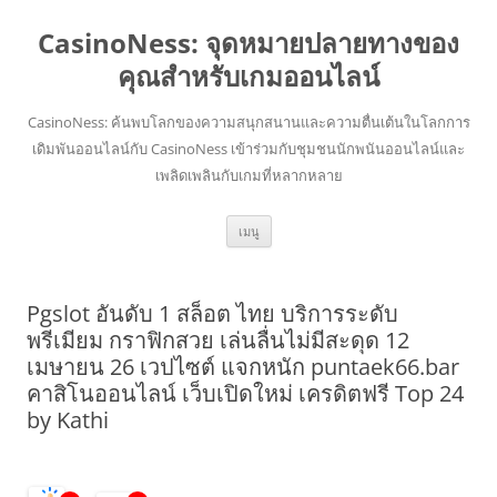
CasinoNess: จุดหมายปลายทางของ
คุณสำหรับเกมออนไลน์
CasinoNess: ค้นพบโลกของความสนุกสนานและความตื่นเต้นในโลกการ
เดิมพันออนไลน์กับ CasinoNess เข้าร่วมกับชุมชนนักพนันออนไลน์และ
เพลิดเพลินกับเกมที่หลากหลาย
ข้าม
เมนู
ไป
ยัง
เนื้อหา
Pgslot อันดับ 1 สล็อต ไทย บริการระดับ
พรีเมียม กราฟิกสวย เล่นลื่นไม่มีสะดุด 12
เมษายน 26 เวปไซต์ แจกหนัก puntaek66.bar
คาสิโนออนไลน์ เว็บเปิดใหม่ เครดิตฟรี Top 24
by Kathi