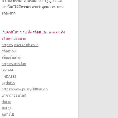
ความสำเร็จมักมาพร้อมกับการสูญเสีย แม้
กระนั้นมิได้มีความหมายว่าคุณควรจะยอม
ยกธงขาว
เว็บคาสิโนน่าเล่น ทั้ง
สล็อต
และ
บาคาร่า
ตึง
จริงแตกบ่อยมาก
https://joker123th.co.in
สล็อต168
สล็อตเว็บตรง
https://st99.fun
jinda44
JINDA888
pgslot99
https://www.pussy888fun.vip
บาคาร่าออนไลน์
slotxo
slotpg
ดูหนังโป๊