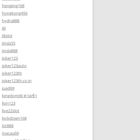
hengjing168
hongkong456
hydra888
Jili
Jilislot
jinda55
jinda888
Joker123
joker123auto
joker123th
joker123th.co.in
juad69
kingdom66 ทางเข้า
lion123
live22slot
lockdown168
lot888
macau69