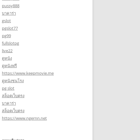
pussy888
บาคาร่า
gslot
pgslot77
pg99
fullslotpg
live22
ดูหนัง
ดูหนังฟรี
https://www.keepmovie.me
ดูหนังชนโรง
pg slot
สล็อตเว็บตรง
บาคาร่า
สล็อตเว็บตรง
https://www.ngernn.net