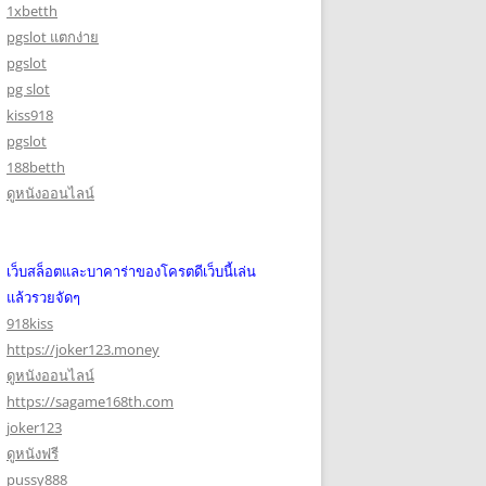
1xbetth
pgslot แตกง่าย
pgslot
pg slot
kiss918
pgslot
188betth
ดูหนังออนไลน์
เว็บสล็อตและบาคาร่าของโครตดีเว็บนี้เล่น
แล้วรวยจัดๆ
918kiss
https://joker123.money
ดูหนังออนไลน์
https://sagame168th.com
joker123
ดูหนังฟรี
pussy888