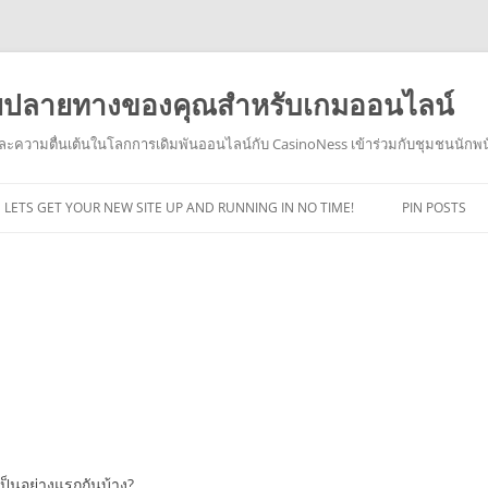
ยปลายทางของคุณสำหรับเกมออนไลน์
วามตื่นเต้นในโลกการเดิมพันออนไลน์กับ CasinoNess เข้าร่วมกับชุมชนนักพน
ข้าม
ไป
LETS GET YOUR NEW SITE UP AND RUNNING IN NO TIME!
PIN POSTS
ยัง
เนื้อหา
ป็นอย่างแรกกันบ้าง?