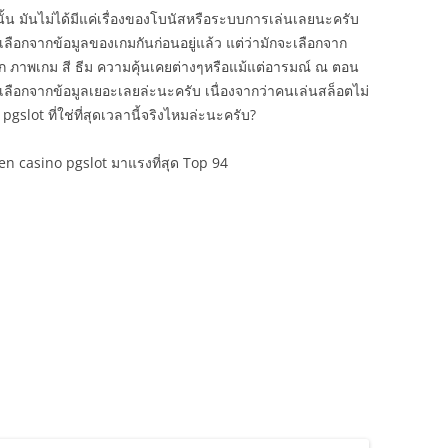
มนั้น มันไม่ได้มีแค่เรื่องของโบนัสหรือระบบการเล่นเลยนะครับ
้เลือกจากข้อมูลของเกมกันก่อนอยู่แล้ว แต่ว่ามักจะเลือกจาก
ปก ภาพเกม สี ธีม ความคุ้นเคยต่างๆหรือแม้แต่อารมณ์ ณ ตอน
เลือกจากข้อมูลเยอะเลยล่ะนะครับ เนื่องจากว่าคนเล่นสล็อตไม่
pgslot ที่ใช่ที่สุดเวลานี้จริงไหมล่ะนะครับ?
n casino pgslot มาแรงที่สุด Top 94