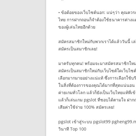
• ข้อด้อยของเว็บไซต์นอก: แน่ๆว่า คุณคว
ไทย การฝากถอนก็จำต้องใช้ธนาคารต่างแดน
ของผู้เล่นไทยอีกด้วย
สมัครสมาชิกใหม่กับพวกเราได้แล้ววันนี้ เ
สมัครเป็นสมาชิกเลย!
มาครับทุกคน! พร้อมจะมาสมัครสมาชิกใหม่ก
สมัครเป็นสมาชิกใหม่กับเว็บไซต์ใดเว็บไซต์
เลือกมากมายอย่างแน่แท้ ซึ่งการเลือกใช้บ
ในสิ่งที่ต้องการของคุณได้มากที่สุดแน่น
ค่ายเกมทั่วโลก แล้วก็ยังเป็นเว็บไทยแท้ที่เ
แล้วก็เล่นเกม pgslot ที่ชอบได้ตามใจ ฝากถ
เสียค่าใช้จ่าย 100% สมัครเลย!
pgslot เข้าสู่ระบบ pgslot99 pgheng99.
วินาที Top 100