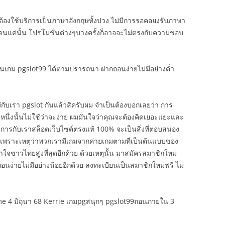
รต้องใช้บริการเป็นภาษาอังกฤษทั้งปวง ไม่มีการรอคอยงรับภาษา
แค่นั้น โปรโมชั่นต่างๆบางครั้งก็อาจจะไม่ตรงกับความชอบ
ล่นเกม pgslot99 ได้ตามปรารถนา ฝากถอนง่ายไม่มีอย่างต่ำ
ับเรา pgslot กันแล้วสิครับผม จำเป็นต้องบอกเลยว่า การ
หนึ่งนั้นไม่ใช้ว่าจะง่าย ผมมั่นใจว่าคุณจะต้องคิดเยอะแยะและ
ริการกับเราสล็อตเว็บไซต์ตรงแท้ 100% จะเป็นสิ่งที่ตอบสนอง
อน เพราะเหตุว่าพวกเรามีเกมจากค่ายเกมตามที่เป็นต้นแบบของ
ข้าใจชาวไทยสูงที่สุดอีกด้วย ด้วยเหตุนั้น มาสมัครสมาชิกใหม่
อนง่ายไม่มีอย่างน้อยอีกด้วย ลงทะเบียนเป็นสมาชิกใหม่ฟรี ไม่
me 4 มิถุนา 68 Kerrie เกมpgสนุกๆ pgslot99ถอนภายใน 3