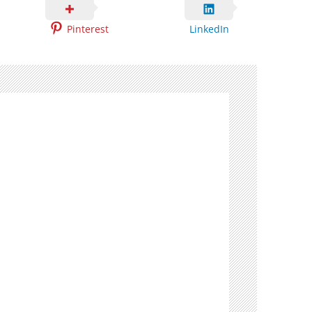
Pinterest
LinkedIn