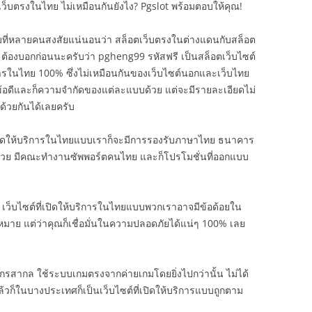
ว็บตรงในไทย ไม่เหมือนกันยังไง? Pgslot พร้อมตอบให้คุณ!
่หลายคนสงสัยแน่นอนว่า สล็อตเว็บตรงในต่างแดนกับสล็อต
 ต้องบอกก่อนนะครับว่า pgheng99 รหัสฟรี เป็นสล็อตเว็บไซต์
การในไทย 100% ซึ่งไม่เหมือนกันของเว็บไซต์นอกและเว็บไทย
งข้อดีและก็ความจำกัดของแต่ละแบบด้วย แต่จะมีรายละเอียดไม่
้วยกันได้เลยครับ
ี่เปิดให้บริการในไทยแบบเราก็จะมีการรองรับภาษาไทย ธนาคาร
ด้วย มีคณะทำงานซัพพอร์ตคนไทย และก็โปรโมชั่นที่ออกแบบ
 เว็บไซต์ที่เปิดให้บริการในไทยแบบพวกเราอาจมีข้อด้อยใน
ดกฎหมาย แต่ว่าคุณก็เชื่อมั่นในความปลอดภัยได้แน่ๆ 100% เลย
์กรสากล ใช้ระบบเกมตรงจากค่ายเกมโดยยิ่งไปกว่านั้น ไม่ได้
้วก็ในบางประเทศก็เป็นเว็บไซต์ที่เปิดให้บริการแบบถูกตาม