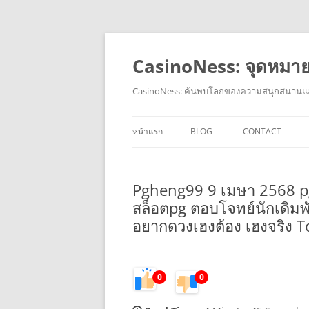
CasinoNess: จุดหมา
CasinoNess: ค้นพบโลกของความสนุกสนานและค
หน้าแรก
BLOG
CONTACT
Pgheng99 9 เมษา 2568 pg
สล็อตpg ตอบโจทย์นักเดิมพั
อยากดวงเฮงต้อง เฮงจริง 
0
0