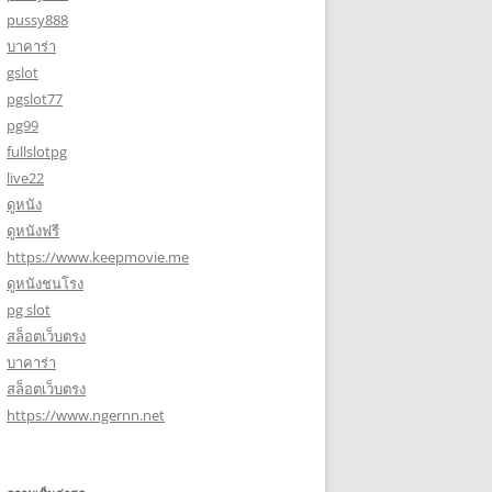
pussy888
บาคาร่า
gslot
pgslot77
pg99
fullslotpg
live22
ดูหนัง
ดูหนังฟรี
https://www.keepmovie.me
ดูหนังชนโรง
pg slot
สล็อตเว็บตรง
บาคาร่า
สล็อตเว็บตรง
https://www.ngernn.net