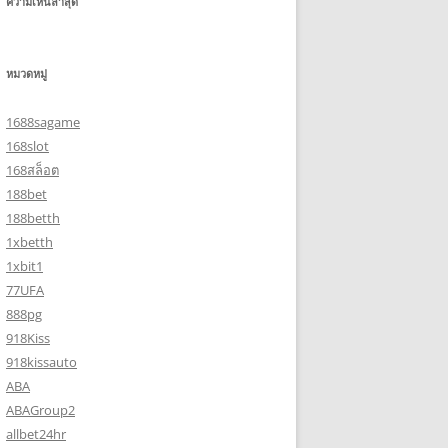
ความเห็นล่าสุด
หมวดหมู่
1688sagame
168slot
168สล็อต
188bet
188betth
1xbetth
1xbit1
77UFA
888pg
918Kiss
918kissauto
ABA
ABAGroup2
allbet24hr