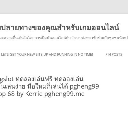
ยปลายทางของคุณสำหรับเกมออนไลน์
วามตื่นเต้นในโลกการเดิมพันออนไลน์กับ CasinoNess เข้าร่วมกับชุมชนนักพน
ข้าม
ไป
LETS GET YOUR NEW SITE UP AND RUNNING IN NO TIME!
PIN POSTS
ยัง
เนื้อหา
slot ทดลองเล่นฟรี ทดลองเล่น
นเล่นง่าย มือใหม่ก็เล่นได้ pgheng99
Top 68 by Kerrie pgheng99.me