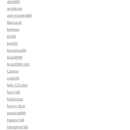
alot666
ambking
askyouwin888
Baccarat
betway
bh99
bng55
bonanza99
brazil999
brazil999 slot
Casino
coke55
fafa 123 slot
faro168
fullslotpg
funny18.in
gaojing888
happy168
hengjing168