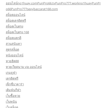
ออนไลน์no1huay.comPunPro66.tvPunPro777.workno1huayPunPr
o66PunPro777sexybaccarat168.com
สล็อตออนไลน์
สล็อตเครดิตฟรี
สล็อตเว็บตรง
สล็อตเว็บตรง 168
สล็อตแตกดี
สวนสุนันทา
สูตรสล็อต
หนังออนไลน์
หวยฮิต88
หวยเวียดนาม vip ออนไลน์
เกมยูฟ่า
เครดิตฟรี
เซ็กซี่บาคาร่า
เดิมพันกีฬา
เว็บซื้อหวย
เว็บพนัน
เว็บสล็อต