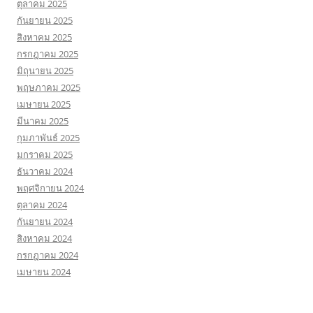
ตุลาคม 2025
กันยายน 2025
สิงหาคม 2025
กรกฎาคม 2025
มิถุนายน 2025
พฤษภาคม 2025
เมษายน 2025
มีนาคม 2025
กุมภาพันธ์ 2025
มกราคม 2025
ธันวาคม 2024
พฤศจิกายน 2024
ตุลาคม 2024
กันยายน 2024
สิงหาคม 2024
กรกฎาคม 2024
เมษายน 2024