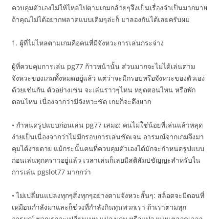
ควบคุมตัวเองไม่ให้ไหลไปตามเกมกล้วยๆจึงเป็นเรื่องจำเป็นมากมาย
ถ้าคุณไม่ได้อยากพลาดแบบเดิมๆล่ะก็ มาลองกันได้เลยครับผม
1. ผู้ที่ไม่ไหลตามเกมคือคนที่มีจังหวะการเล่นกระจ่าง
ผู้ที่ควบคุมการเล่น pg77 ก้าวหน้านั้น ส่วนมากจะไม่ได้เล่นตาม
จังหวะของเกมทั้งหมดอยู่แล้ว แต่ว่าจะมีกรอบหรือจังหวะของตัวเอง
ด้วยเช่นกัน ตัวอย่างเช่น จะเล่นราวๆไหน หยุดตอนไหน หรือพัก
ตอนไหน เนื่องจากว่ามีจังหวะชัด เกมก็จะดึงยาก
• กำหนดรูปแบบก่อนเล่น pg77 เสมอ: คนไม่ใช่น้อยที่เล่นแล้วหลุด
ง่ายเป็นเนื่องจากว่าไม่มีกรอบการเล่นชัดเจน อารมณ์จากเกมจึงมา
คุมได้ง่ายดาย แม้กระนั้นคนที่ควบคุมตัวเองได้มักจะกำหนดรูปแบบ
ก่อนเล่นทุกคราวอยู่แล้ว เวลาเล่นก็เลยมีสติสัมปชัญญะสำหรับใน
การเล่น pgslot77 มากกว่า
• ไม่เปลี่ยนแปลงทุกๆสิ่งทุกๆอย่างตามจังหวะสั้นๆ: สล็อตจะมีตอนที่
เหมือนกำลังมาและก็ช่วงที่กำลังกินทุนพวกเรา ถ้าเราตามทุก
อารมณ์ พวกเราจะเปลี่ยนเบท แปลงเกม หรือแปลงแผนตลอดเวลา