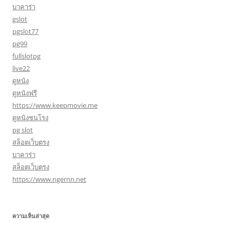
บาคาร่า
gslot
pgslot77
pg99
fullslotpg
live22
ดูหนัง
ดูหนังฟรี
https://www.keepmovie.me
ดูหนังชนโรง
pg slot
สล็อตเว็บตรง
บาคาร่า
สล็อตเว็บตรง
https://www.ngernn.net
ความเห็นล่าสุด