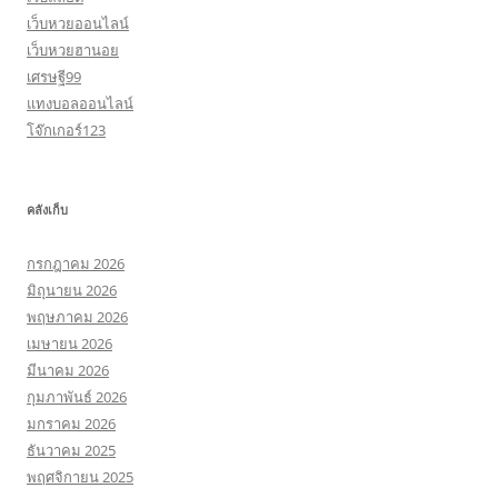
เว็บหวยออนไลน์
เว็บหวยฮานอย
เศรษฐี99
แทงบอลออนไลน์
โจ๊กเกอร์123
คลังเก็บ
กรกฎาคม 2026
มิถุนายน 2026
พฤษภาคม 2026
เมษายน 2026
มีนาคม 2026
กุมภาพันธ์ 2026
มกราคม 2026
ธันวาคม 2025
พฤศจิกายน 2025