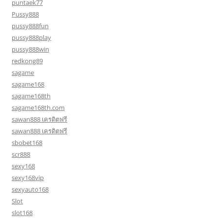
puntaek77
Pussy888
pussy888fun
pussy888play
pussy888win
redkong89
sagame
sagame168
sagame168th
sagame168th.com
sawan888 เครดิตฟรี
sawan888 เครดิตฟรี
sbobet168
scr888
sexy168
sexy168vip
sexyauto168
Slot
slot168