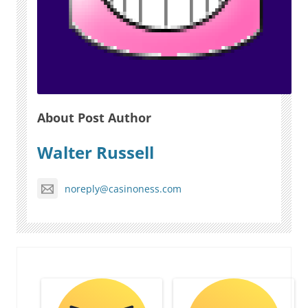
About Post Author
Walter Russell
noreply@casinoness.com