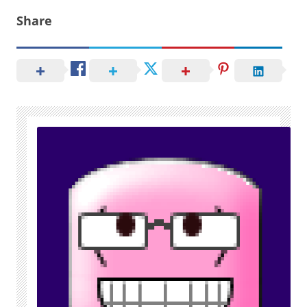
Share