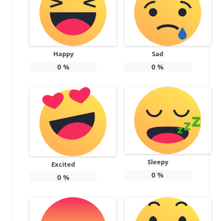
Happy
Sad
0
%
0
%
Sleepy
Excited
0
%
0
%