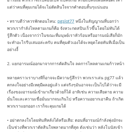
แต่ว่าคนที่คุมเกมได้จะไม่ตัดสินใจจากคำตอบสั้นๆแน่นอน
• ทราบดีว่าควรพักตอนไหน:
pgslot77
หนึ่งในสัญญาณที่บอกว่า
พวกเรากำลังไหลตามเกมก็คือ จังหวะกดสปินเร็วขึ้นโดยไม่ทันได้
รู้สึกตัว เนื่องจากว่าในขณะที่มนุษย์เราหัวร้อนหรืออารมณ์เสียก็มัก
จะทำอะไรรีบเสมอล่ะครับ คนที่คุมตัวเองได้จะหยุดโดยทันทีเมื่อเป็น
อย่างงี้
2. แยกอารมณ์ออกมาจากการตัดสินใจ ลดการไหลตามเกมก้าวหน้า
หลายคราวเราบางทีก็อาจจะมีความรู้สึกว่า พวกเราเล่น pg77 แล้ว
ตกลงใจอย่างมีเหตุมีผลอยู่แล้ว แต่จริงๆมันอาจจะเป็นไปได้ว่าจะมี
เรื่องของอารมณ์เข้ามาเกี่ยวด้วยก็ได้ อาทิเช่น ความเสียดาย ความ
มั่นใจและความเชื่อมั่นมากจนเกินไป หรือความอยากเอาคืน ถ้าเกิด
พวกเราแยกออก เราก็จะคุมเกมได้
• อย่าตกลงใจโดยทันทีหลังได้หรือเสีย: ตอนที่อารมณ์กำลังพุ่งมักจะ
เป็นช่วงที่พวกเราตัดสินใจพลาดมากที่สุด ดังเช่นว่า หลังโบนัสเข้า