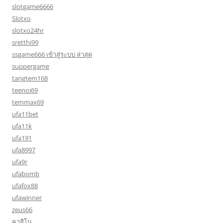
slotgame6666
Slotxo
slotxo24hr
sretthi99
ssgame666 เข้าสู่ระบบ ล่าสุด
suppergame
tangtem168
teenoi69
temmax69
ufa11bet
ufa11k
ufa191
ufa8997
ufa9r
ufabomb
ufafox88
ufawinner
zeus66
คาสิโน