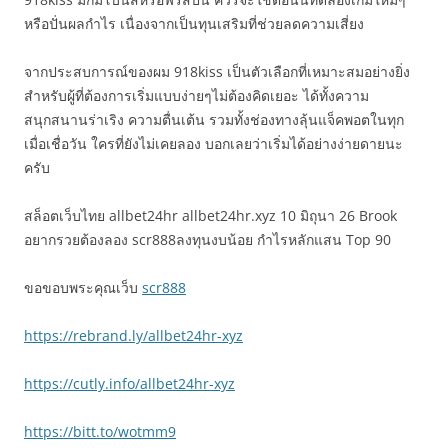
หรือปั่นผลกำไร เนื่องจากเป็นทุนเสริมที่ช่วยลดความเสี่ยง
จากประสบการณ์ของผม 918kiss เป็นตัวเลือกที่เหมาะสมอย่างยิ่ง
สำหรับผู้ที่ต้องการเริ่มแบบง่ายๆไม่ต้องคิดเยอะ ได้ทั้งความ
สนุกสนานร่าเริง ความตื่นเต้น รวมทั้งช่องทางลุ้นแจ็คพอตในทุก
เมื่อเชื่อวัน ใครที่ยังไม่เคยลอง บอกเลยว่าเริ่มได้อย่างง่ายดายนะ
ครับ
สล็อตเว็บไทย allbet24hr allbet24hr.xyz 10 มิถุนา 26 Brook
อยากรวยต้องลอง scr888ลงทุนงบน้อย กำไรหลักแสน Top 90
ขอขอบพระคุณเว็บ
scr888
https://rebrand.ly/allbet24hr-xyz
https://cutly.info/allbet24hr-xyz
https://bitt.to/wotmm9