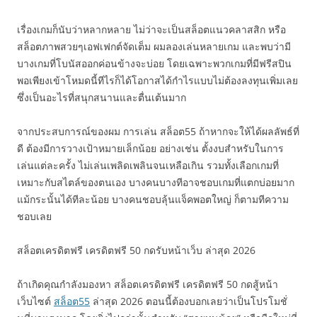
เรื่องเกมก็นับว่าหลากหลาย ไม่ว่าจะเป็นสล็อตแนวคลาสสิก หรือ
สล็อตภาพสวยๆเอฟเฟกต์จัดเต็ม ผมลองเล่นหลายเกม และพบว่ามี
บางเกมที่โบนัสออกค่อนข้างจะบ่อย โดยเฉพาะพวกเกมที่มีฟรีสปิน
พอเพียงเข้าโหมดนี้ทีไรก็ได้โอกาสได้กำไรแบบไม่ต้องลงทุนเพิ่มเลย
ซึ่งเป็นอะไรที่สนุกสนานและตื่นเต้นมาก
จากประสบการณ์ของผม การเล่น สล็อต55 ถ้าหากจะให้ได้ผลลัพธ์ที่
ดี ต้องมีการวางเป้าหมายเล็กน้อย อย่างเช่น ตั้งงบสำหรับในการ
เล่นแต่ละครั้ง ไม่เล่นเพลิดเพลินจนเหลือเกิน รวมทั้งเลือกเกมที่
เหมาะกับสไตล์ของตนเอง บางคนบางทีอาจชอบเกมที่แตกบ่อยมาก
แม้กระนั้นได้ทีละน้อย บางคนชอบลุ้นแจ็คพอตใหญ่ ก็ตามทีความ
ชอบเลย
สล็อตเครดิตฟรี เครดิตฟรี 50 กดรับหน้าเว็บ ล่าสุด 2026
ถ้าเกิดคุณกำลังมองหา สล็อตเครดิตฟรี เครดิตฟรี 50 กดสู้หน้า
เว็บไซต์
สล็อต55
ล่าสุด 2026 ตอนนี้ต้องบอกเลยว่าเป็นโปรโมชั่