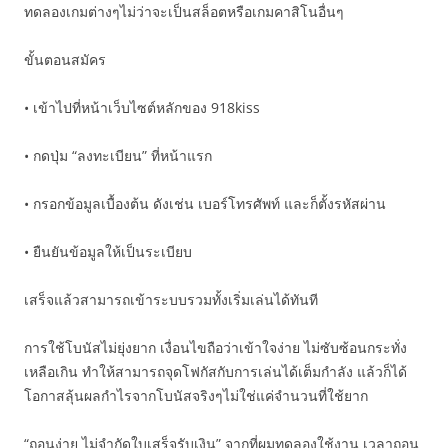
ทดลองเกมต่างๆไม่ว่าจะเป็นสล็อตหรือเกมคาสิโนอื่นๆ
ขั้นตอนสมัคร
• เข้าไปที่หน้าเว็บไซต์หลักของ 918kiss
• กดปุ่ม “ลงทะเบียน” ที่หน้าแรก
• กรอกข้อมูลเบื้องต้น ดังเช่น เบอร์โทรศัพท์ และก็ตั้งรหัสผ่าน
• ยืนยันข้อมูลให้เป็นระเบียบ
เสร็จแล้วสามารถเข้าระบบรวมทั้งเริ่มเล่นได้ทันที
การใช้โบนัสไม่ยุ่งยาก เงื่อนไขถือว่าเข้าใจง่าย ไม่ซับซ้อนกระทั่ง
เหลือเกิน ทำให้สามารถจุดโฟกัสกับการเล่นได้เต็มกำลัง แล้วก็ได้
โอกาสลุ้นผลกำไรจากโบนัสจริงๆไม่ใช่แค่จำนวนที่ใช้ยาก
“ถอนง่าย ไม่จำกัดใบเสร็จรับเงิน” จากที่ผมทดลองใช้งาน เวลาถอน