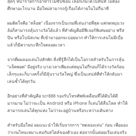
สุดๆ หน้ารายการอาหารไม่ซับซ้อน เลือกเกมได้ในทันที ไม่ต้อง
ศึกษาอะไรนาน มือใหม่สามารถรู้เรื่องได้ภายในไม่กี่นาที
ผมติดใจคือ “สล็อต” เนื่องจากเป็นเกมที่เล่นง่ายที่สุด แค่กดหมุนวง
ล้อก็สามารถลุ้นรางวัลได้แล้ว ที่สำคัญคือมีฟีเจอร์พิเศษอย่าง ฟรีส
ปิน หรือโบนัสเกม ที่เข้ามาออกจะบ่อยมาก ทำให้การเล่นไม่มีเบื่อ
แล้วก็มีความระทึกใจตลอดเวลา
จากที่ผมลองเล่นไปสักพัก สิ่งที่รู้สึกได้เป็นโอกาสสำหรับในการลุ้น
“แจ็คพอต” มีอยู่จริง บางเวลาเพียงแค่หมุนไม่กี่รอบก็ได้รางวัลก้อน
เล็กๆและก็บางครั้งก็มีลุ้นรางวัลใหญ่ ซึ่งเป็นเสน่ห์ที่ทำให้กลับมา
เล่นซ้ำได้ทุกวัน
อีกอย่างที่สำคัญคือ scr888 รองรับโทรศัพท์เคลื่อนที่ได้ดิบได้ดี
มากมาย ไม่ว่าจะเป็น Android หรือ iPhone ก็เล่นได้ลื่นไหล ทำให้
สามารถเล่นได้ทุกแห่ง ไม่ว่าจะอยู่บ้านหรือระหว่างเดินทาง
สำหรับมือใหม่ ผมแนะนำให้เริ่มจากการ “ทดลองเล่น” ก่อน เพื่อมอง
ว่าเกมไหนเหมาะสมกับสไตล์ของตัวเอง ต่อจากนั้นค่อยเริ่มเล่นจริง