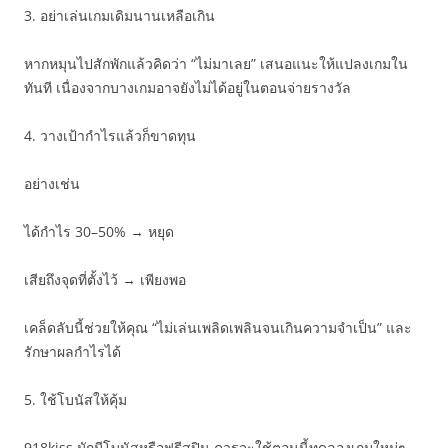
3. อย่าเล่นเกมเดิมนานเหลือเกิน
หากหมุนไปสักพักแล้วคิดว่า “ไม่มาเลย” เสนอแนะให้แปลงเกมใน
ทันที เนื่องจากบางเกมอาจยังไม่ได้อยู่ในตอนจ่ายรางวัล
4. วางเป้ากำไรแล้วก็ขาดทุน
อย่างเช่น
ได้กำไร 30–50% → หยุด
เสียถึงจุดที่ตั้งไว้ → เพียงพอ
เคล็ดลับนี้ช่วยให้คุณ “ไม่เล่นเพลิดเพลินจนเกินความจำเป็น” และ
รักษาผลกำไรได้
5. ใช้โบนัสให้คุ้ม
918kiss มักมีโบนัสหรือฟรีสปิน ควรจะใช้ตอนนี้ทดลองเกมใหม่ๆ