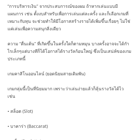
“การบริหารเงิน” จากประสบการณ์ของผม ถ้าหากเล่นแบบมี
แผนการ เช่น ตั้งงบสำหรับเพื่อการเล่นแต่ละครั้ง และก็เลือกเกมที่
เหมาะกับทุน จะช่วยทำให้มีโอกาสสร้างรายได้เพิ่มขึ้นเรื่อยๆ ไม่ใช่
แค่เล่นเพื่อความสนุกสิ่งเดียว
ความ “ตื่นเต้น” ที่เกิดขึ้นในครั้งใดก็ตามหมุน บางครั้งอาจจะได้กำ
ไรเล็กๆแต่บางทีก็ได้โอกาสได้รางวัลก้อนใหญ่ ซึ่งเป็นเสน่ห์ของเกม
ประเภทนี้
เกมคาสิโนออนไลน์ (ยอดนิยมสายเดิมพัน)
เกมกลุ่มนี้เป็นที่นิยมมาก เพราะว่าเล่นง่ายแล้วก็ลุ้นรางวัลได้ไว
เช่น
• สล็อต (Slot)
• บาคาร่า (Baccarat)