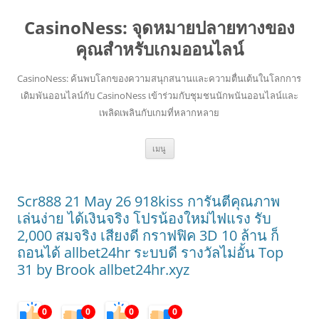
CasinoNess: จุดหมายปลายทางของ
คุณสำหรับเกมออนไลน์
CasinoNess: ค้นพบโลกของความสนุกสนานและความตื่นเต้นในโลกการ
เดิมพันออนไลน์กับ CasinoNess เข้าร่วมกับชุมชนนักพนันออนไลน์และ
เพลิดเพลินกับเกมที่หลากหลาย
ข้าม
เมนู
ไป
ยัง
เนื้อหา
Scr888 21 May 26 918kiss การันตีคุณภาพ
เล่นง่าย ได้เงินจริง โปรน้องใหม่ไฟแรง รับ
2,000 สมจริง เสียงดี กราฟฟิค 3D 10 ล้าน ก็
ถอนได้ allbet24hr ระบบดี รางวัลไม่อั้น Top
31 by Brook allbet24hr.xyz
0
0
0
0