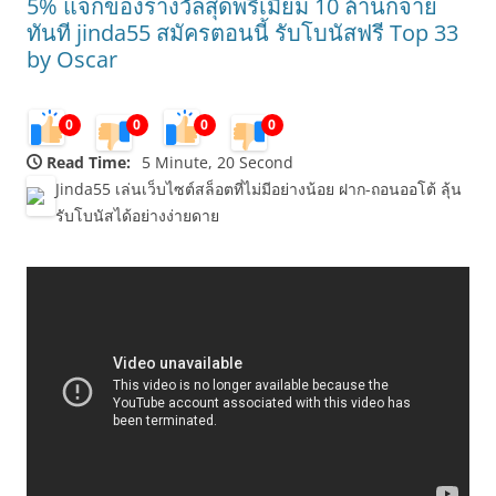
5% แจกของรางวัลสุดพรีเมี่ยม 10 ล้านก็จ่าย
ทันที jinda55 สมัครตอนนี้ รับโบนัสฟรี Top 33
by Oscar
0
0
0
0
Read Time:
5 Minute, 20 Second
Jinda55 เล่นเว็บไซต์สล็อตที่ไม่มีอย่างน้อย ฝาก-ถอนออโต้ ลุ้น
รับโบนัสได้อย่างง่ายดาย