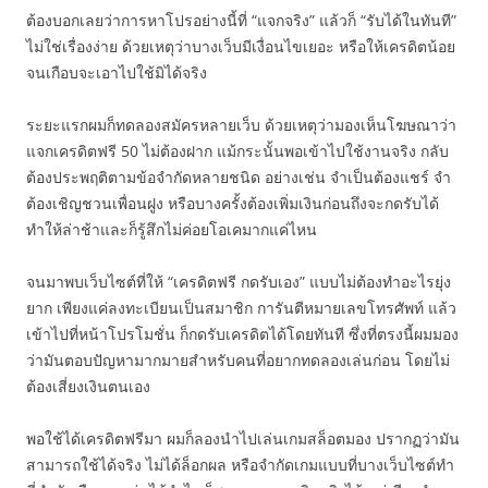
ต้องบอกเลยว่าการหาโปรอย่างนี้ที่ “แจกจริง” แล้วก็ “รับได้ในทันที”
ไม่ใช่เรื่องง่าย ด้วยเหตุว่าบางเว็บมีเงื่อนไขเยอะ หรือให้เครดิตน้อย
จนเกือบจะเอาไปใช้มิได้จริง
ระยะแรกผมก็ทดลองสมัครหลายเว็บ ด้วยเหตุว่ามองเห็นโฆษณาว่า
แจกเครดิตฟรี 50 ไม่ต้องฝาก แม้กระนั้นพอเข้าไปใช้งานจริง กลับ
ต้องประพฤติตามข้อจำกัดหลายชนิด อย่างเช่น จำเป็นต้องแชร์ จำ
ต้องเชิญชวนเพื่อนฝูง หรือบางครั้งต้องเพิ่มเงินก่อนถึงจะกดรับได้
ทำให้ล่าช้าและก็รู้สึกไม่ค่อยโอเคมากแค่ไหน
จนมาพบเว็บไซต์ที่ให้ “เครดิตฟรี กดรับเอง” แบบไม่ต้องทำอะไรยุ่ง
ยาก เพียงแค่ลงทะเบียนเป็นสมาชิก การันตีหมายเลขโทรศัพท์ แล้ว
เข้าไปที่หน้าโปรโมชั่น ก็กดรับเครดิตได้โดยทันที ซึ่งที่ตรงนี้ผมมอง
ว่ามันตอบปัญหามากมายสำหรับคนที่อยากทดลองเล่นก่อน โดยไม่
ต้องเสี่ยงเงินตนเอง
พอใช้ได้เครดิตฟรีมา ผมก็ลองนำไปเล่นเกมสล็อตมอง ปรากฏว่ามัน
สามารถใช้ได้จริง ไม่ได้ล็อกผล หรือจำกัดเกมแบบที่บางเว็บไซต์ทำ