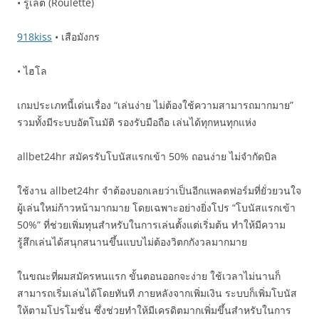
• รูเล็ต (Roulette)
918kiss
• เสือมังกร
• ไฮโล
เกมประเภทนี้เด่นเรื่อง “เล่นง่าย ไม่ต้องใช้ความสามารถมากมาย”
รวมทั้งมีระบบอัตโนมัติ รองรับมือถือ เล่นได้ทุกหนทุกแห่ง
allbet24hr สมัครรับโบนัสแรกเข้า 50% ถอนง่าย ไม่จำกัดบิล
ใช้งาน allbet24hr จำต้องบอกเลยว่าเป็นอีกแพลตฟอร์มที่ยั่วยวนใจ
ผู้เล่นใหม่ก้าวหน้ามากมาย โดยเฉพาะอย่างยิ่งโปร “โบนัสแรกเข้า
50%” ที่ช่วยเพิ่มทุนสำหรับในการเล่นตั้งแต่เริ่มต้น ทำให้มีความ
รู้สึกเล่นได้สนุกสนานขึ้นแบบไม่ต้องวิตกกังวลมากมาย
ในขณะที่ผมสมัครหนแรก ขั้นตอนออกจะง่าย ใช้เวลาไม่นานก็
สามารถเริ่มเล่นได้โดยทันที ภายหลังจากเพิ่มเงิน ระบบก็เพิ่มโบนัส
ให้ตามโปรโมชั่น ซึ่งช่วยทำให้มีเครดิตมากเพิ่มขึ้นสำหรับในการ