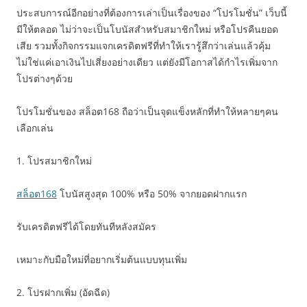
ประสบการณ์อีกอย่างที่ต้องการเล่าเป็นเรื่องของ “โปรโมชั่น” เว็บนี้
มีให้ตลอด ไม่ว่าจะเป็นโบนัสสำหรับสมาชิกใหม่ หรือโปรคืนยอด
เสีย รวมทั้งกิจกรรมแจกเครดิตฟรีที่ทำให้เรารู้สึกว่าเล่นแล้วคุ้ม
ไม่ใช่แค่เอาเงินไปเสี่ยงอย่างเดียว แต่ยังมีโอกาสได้กำไรเพิ่มจาก
โปรต่างๆด้วย
โปรโมชั่นของ สล็อต168 ถือว่าเป็นจุดแข็งหลักที่ทำให้หลายๆคน
เลือกเล่น
1. โปรสมาชิกใหม่
สล็อต168
โบนัสสูงสุด 100% หรือ 50% จากยอดฝากแรก
รับเครดิตฟรีได้โดยทันทีหลังสมัคร
เหมาะกับมือใหม่ที่อยากเริ่มต้นแบบทุนเพิ่ม
2. โปรฝากเพิ่ม (อัดฉีด)