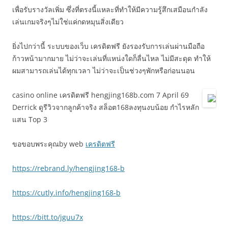
เพื่อรับรางวัลเพิ่ม ซึ่งที่ตรงนี้แหละที่ทำให้มีความรู้สึกเสมือนกำลัง
เล่นเกมจริงๆไม่ใช่แค่กดหมุนสิ่งเดียว
ยิ่งไปกว่านี้ ระบบของเว็บ เครดิตฟรี ยังรองรับการเล่นผ่านมือถือ
ก้าวหน้ามากมาย ไม่ว่าจะเล่นที่แหน่งใดก็ลื่นไหล ไม่มีสะดุด ทำให้
ผมสามารถเล่นได้ทุกเวลา ไม่ว่าจะเป็นช่วงๆพักหรือก่อนนอน
casino online เครดิตฟรี hengjing168b.com 7 April 69
Derrick ดูรีวิวจากลูกค้าจริง สล็อต168ลงทุนงบน้อย กำไรหลัก
แสน Top 3
ขอขอบพระคุณby web
เครดิตฟรี
https://rebrand.ly/hengjing168-b
https://cutly.info/hengjing168-b
https://bitt.to/jguu7x