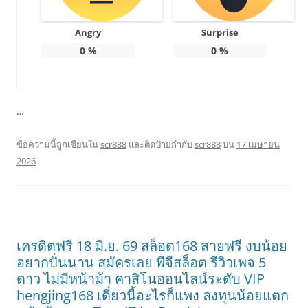
Angry
Surprise
0
%
0
%
…
ข้อความนี้ถูกเขียนใน
scr888
และติดป้ายกำกับ
scr888
บน
17 เมษายน
2026
เครดิตฟรี 18 มิ.ย. 69 สล็อต168 สายฟรี งบน้อย
อยากปั่นนาน สมัครเลย พีจีสล็อต รีวิวเพจ 5
ดาว ไม่มีหน้าม้า คาสิโนออนไลน์ระดับ VIP
hengjing168 เดี๋ยวนี้อะไรก็แพง ลงทุนน้อยแตก