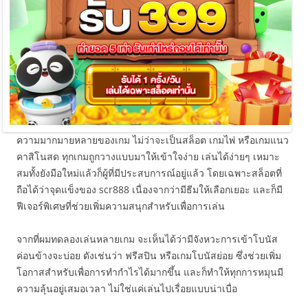
ความมากมายหลายของเกม ไม่ว่าจะเป็นสล็อต เกมไพ่ หรือเกมแนว
คาสิโนสด ทุกเกมถูกวางแบบมาให้เข้าใจง่าย เล่นได้ง่ายๆ เหมาะ
สมทั้งยังมือใหม่แล้วก็ผู้ที่มีประสบการณ์อยู่แล้ว โดยเฉพาะสล็อตที่
ถือได้ว่าจุดแข็งของ scr888 เนื่องจากว่ามีธีมให้เลือกเยอะ และก็มี
ฟีเจอร์พิเศษที่ช่วยเพิ่มความสนุกสำหรับเพื่อการเล่น
จากที่ผมทดลองเล่นหลายเกม จะเห็นได้ว่ามีจังหวะการเข้าโบนัส
ค่อนข้างจะบ่อย ดังเช่นว่า ฟรีสปิน หรือเกมโบนัสย่อย ซึ่งช่วยเพิ่ม
โอกาสสำหรับเพื่อการทำกำไรได้มากขึ้น และก็ทำให้ทุกการหมุนมี
ความลุ้นอยู่เสมอเวลา ไม่ใช่แค่เล่นไปเรื่อยแบบน่าเบื่อ