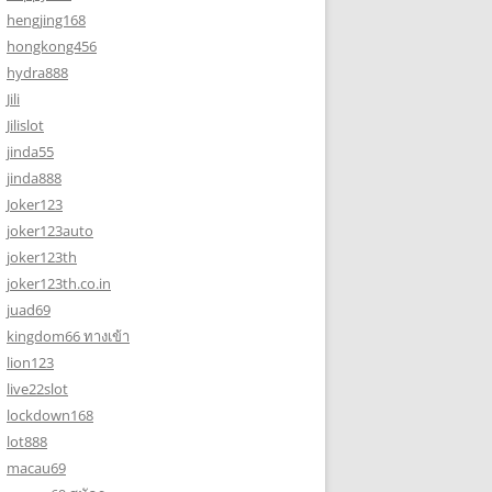
hengjing168
hongkong456
hydra888
Jili
Jilislot
jinda55
jinda888
Joker123
joker123auto
joker123th
joker123th.co.in
juad69
kingdom66 ทางเข้า
lion123
live22slot
lockdown168
lot888
macau69