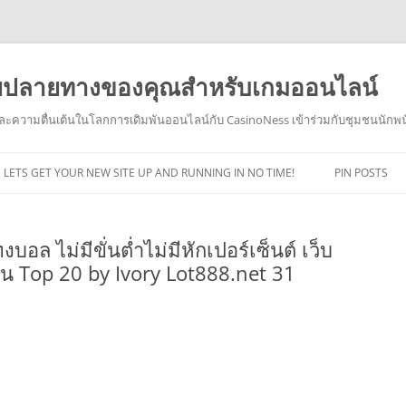
ยปลายทางของคุณสำหรับเกมออนไลน์
วามตื่นเต้นในโลกการเดิมพันออนไลน์กับ CasinoNess เข้าร่วมกับชุมชนนักพน
ข้าม
ไป
LETS GET YOUR NEW SITE UP AND RUNNING IN NO TIME!
PIN POSTS
ยัง
เนื้อหา
อล ไม่มีขั่นต่ำไม่มีหักเปอร์เซ็นต์ เว็บ
ัน Top 20 by Ivory Lot888.net 31