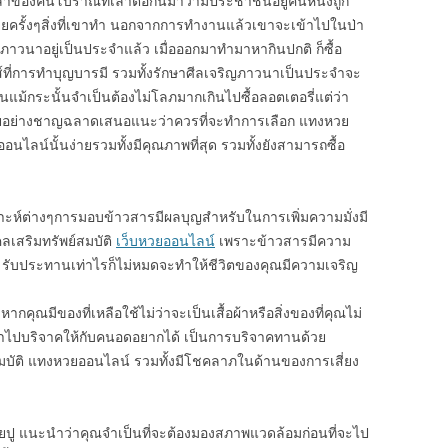
ล่าของคนโบราณที่เล่าต่อกันมาว่ามีประชาชนอยู่คนหนึ่งถูก
ยครั้งๆสิ่งที่เขาทำ นอกจากการทำงานแล้วเขาจะเข้าไปในป่า
ีลภาวนาอยู่เป็นประจำแล้ว เมื่อออกมาทำมาหากินปกติ ก็ซื้อ
ส์ที่การทำบุญบารมี รวมทั้งรักษาศีลเจริญภาวนาเป็นประจำจะ
นแม้กระนั้นจำเป็นต้องไม่โลภมากเกินไปซื้อลอตเตอรี่แต่ว่า
อหวยอย่างชาญฉลาดเสนอแนะว่าควรที่จะทำการเลือก แทงหวย
อนไลน์นั้นง่ายรวมทั้งมีคุณภาพที่สุด รวมทั้งยังสามารถซื้อ
าะห์ต่างๆการมอบข้าวสารมีผลบุญสำหรับในการเพิ่มความมั่งมี
คลเสริมทรัพย์สมบัติ
เว็บหวยออนไลน์
เพราะข้าวสารมีความ
มาก รับประทานเท่าไรก็ไม่หมดจะทำให้ชีวิตของคุณมีความเจริญ
ากคุณมีของที่เหลือใช้ไม่ว่าจะเป็นเสื้อผ้าหรือสิ่งของที่คุณไม่
ถนำไปบริจาคให้กับคนอดอยากได้ เป็นการบริจาคทานด้วย
บัติ แทงหวยออนไลน์ รวมทั้งมีโชคลาภในด้านของการเสี่ยง
ู แนะนำว่าคุณจำเป็นที่จะต้องมองสภาพแวดล้อมก่อนที่จะไป