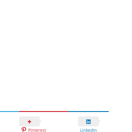
Pinterest
LinkedIn