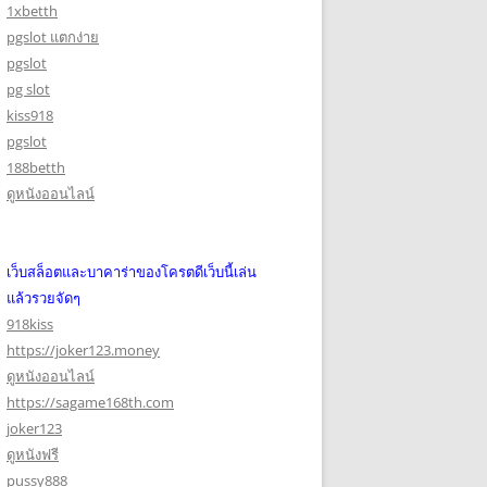
1xbetth
pgslot แตกง่าย
pgslot
pg slot
kiss918
pgslot
188betth
ดูหนังออนไลน์
เว็บสล็อตและบาคาร่าของโครตดีเว็บนี้เล่น
แล้วรวยจัดๆ
918kiss
https://joker123.money
ดูหนังออนไลน์
https://sagame168th.com
joker123
ดูหนังฟรี
pussy888