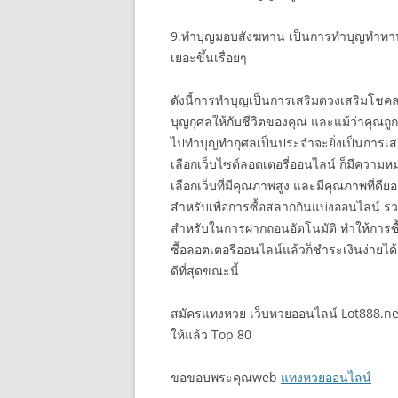
9.ทำบุญมอบสังฆทาน เป็นการทำบุญทำทานต่
เยอะขึ้นเรื่อยๆ
ดังนี้การทำบุญเป็นการเสริมดวงเสริมโชคลา
บุญกุศลให้กับชีวิตของคุณ และแม้ว่าคุณ
ไปทำบุญทำกุศลเป็นประจำจะยิ่งเป็นการเสร
เลือกเว็บไซต์ลอตเตอรี่ออนไลน์ ก็มีความหม
เลือกเว็บที่มีคุณภาพสูง และมีคุณภาพที่ดี
สำหรับเพื่อการซื้อสลากกินแบ่งออนไลน์ 
สำหรับในการฝากถอนอัตโนมัติ ทำให้การซื้อ
ซื้อลอตเตอรี่ออนไลน์แล้วก็ชำระเงินง่ายได้เ
ดีที่สุดขณะนี้
สมัครแทงหวย เว็บหวยออนไลน์ Lot888.net
ให้แล้ว Top 80
ขอขอบพระคุณweb
แทงหวยออนไลน์