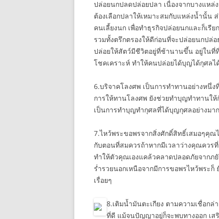
ปล่อยนกปลดปล่อยปลา เนื่องจากบางแหล่งน
ต้องเลือกปลาให้เหมาะสมกับแหล่งน้ำนั้น ส
คนเลี้ยงนก เพื่อทำธุรกิจปล่อยนกและก็เรีย
รวมทั้งตรึกตรองให้ดีก่อนที่จะปล่อยนกปล่
ปล่อยให้สัตว์มีชีวิตอยู่ที่ช้านานขึ้น อยู่ใน
โชคเคราะห์ ทำให้คนปล่อยได้บุญได้กุศลได้
6.บริจาคโลงศพ เป็นการทำทานอย่างหนึ่งที่
การให้ทานโลงศพ ยังช่วยทำบุญทำทานให้กั
เป็นการทำบุญทำกุศลที่ได้บุญกุศลอย่างมา
7.ไหว้พระขอพรจากสิ่งศักดิ์สิทธิ์เสมอๆคุณ
กับตอนที่สมควรถ้าหากมีเวลาว่างคุณควรที
ทำให้ตัวคุณเองแคล้วคลาดปลอดภัยจากภยัน
ร่ำรวยนอกเหนือจากมีการขอพรไหว้พระก็ ย
เรื่อยๆ
8.เติมน้ำมันตะเกียง ตามความเชื่อกล่า
ที่ดี แม้จนปัญญาอยู่ก็จะพบทางออก เส