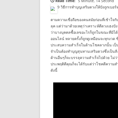
Read Time:
5 Minute, 14 Second
9 วิธีการทำบุญเสริมดวงให้ปังถูกเบอร์
ตามความเชื่อถือของคนสมัยก่อนที่เช้าใจกั
ลุค แต่ว่ามาด้วยเหตุว่าเคราะห์ดีดวงเฮงปัง
ว่าบางบุคคลซื้อเลขอะไรก็ถูกในขณะที่มิไ
ออนไลน์ หลายครั้งก็ถูกดูเหมือนจะทุกงวด ซ
ประสบความสำเร็จในด้านโชคลาภนั้น เป็นค
จำเป็นต้องทำบุญสุนทานเสริมดวงซึ่งเป็นส
ด้านอื่นๆก็จะบรรลุความสำเร็จไปด้วย ไม่ว
ประพฤติดีคุณก็จะได้รับแต่ว่าโชคดีความสำ
ดังนี้