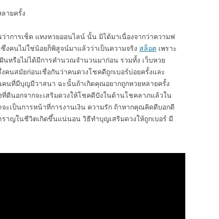
หลายครั้ง
นว่าการเช็ด แทงหวยออนไลน์ นั้น มิได้มาเนื่องจากว่าความฟ
 ซึ่งคนไม่ใช่น้อยก็พิสูจน์มาแล้วว่าเป็นความจริง
สล็อต
เพราะ
ด้ฝันหรือไม่ได้มีการคำนวณจำนวนมาก่อน รวมทั้ง เว็บหวย
ึ่งคนสมัยก่อนเชื่อกันว่าคนดวงโชคดีถูกเบอร์บ่อยครั้งและ
นที่มีบุญมีวาสนา ฉะนั้นถ้าเกิดคุณอยากถูกหวยหลายครั้ง
ิ่งที่ดีนอกจากจะเสริมดวงให้โชคดีปังในด้านโชคลาภแล้วใน
่าจะเป็นการหน้าที่การงานเงิน ความรัก ถ้าหากคุณคิดดีบอกดี
ราญในชีวิตเกิดขึ้นแน่นอน วิธีทำบุญเสริมดวงให้ถูกเบอร์ มี