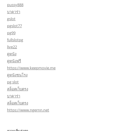
pussy888
บาคาร่า
gslot
pgslot77
pg99
fullslotpg
live22
ดูหนัง
ดูหนังฟรี
https://www.keepmovie.me
ดูหนังชนโรง
pg slot
สล็อตเว็บตรง
บาคาร่า
สล็อตเว็บตรง
https://www.ngernn.net
ความเห็นล่าสุด