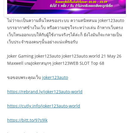
ไม่ว่าจะเป็นความลื่นไหลของระบบ ความสนิทสนม joker123auto
บรรยากาศข้างในเว็บ หรือความสุขใจระหว่างเล่น ถ้าหากเว็บตรง
เว็บไหนออกแบบให้กับผู้ใช้งานจริงๆได้ล่ะก็ ยังไงมันก็จะกลายเป็น
เว็บประจำของคนๆนั้นอย่างแน่แท้ขอรับ
Joker Gaming joker123auto joker123auto.world 21 May 26
Maxwell เกมJokerสนุกๆ joker123WEB SLOT Top 68
ขอขอบพระคุณเว็บ
joker123auto
https://rebrand.ly/joker123auto-world
https://cutly.info/joker123auto-world
https://bitt.to/97s9lk