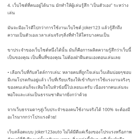
4. เว็บไซต์ที่คนอยู่ได้นาน มักทำให้ผู้เล่นรู้สึก “เป็นตัวเอง” ระหว่าง
เล่น
มันจะมีอะไรดีไปกว่าการใช้งานเว็บไซต์ joker123 แล้วรู้สึกถึง
ความเป็นตัวเองเวลาเล่นจริงๆสิ่งที่ทำให้ใครบางคนเป็น
ขาประจำของเว็บไซต์หนึ่งได้นั้น มันก็คือการผลิตความรู้สึกว่าเว็บนี้
เป็นของคุณ เป็นพื้นที่ของคุณ ไม่ต้องฝ่าฝืนตนเองตอนเล่นเลย
• เลือกเว็บที่กับสไตล์การเล่น: หลายคนที่ถูกใจเล่นเว็บเดิมบ่อยๆชอบ
มีเกมโปรดกันอยู่แล้ว เว็บที่เรียบเรียงให้เข้ากับการใช้แรงงานจริงๆ
ของคนเล่นก็จะเหิมใจในหัวข้อนี้ไปเลยนะครับ เนื่องจากคนเล่นจะ
พอใจและเล่นเป็นธรรมชาติมากยิ่งกว่าด้วย
จากเว็บธรรมดาๆสู่เว็บประจำของคนใช้งานจริงได้ 100% จะต้องมี
อะไรมากกว่าโปรแรงด้วย!
เว็บสล็อตแบบ joker123auto ไม่ได้มีดีแค่เรื่องของโปรแรงหรือภาพ