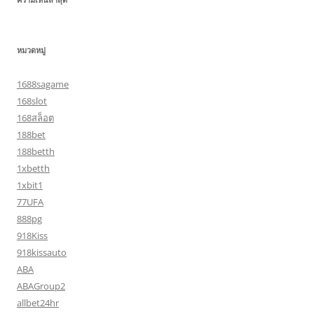
หมวดหมู่
1688sagame
168slot
168สล็อต
188bet
188betth
1xbetth
1xbit1
77UFA
888pg
918Kiss
918kissauto
ABA
ABAGroup2
allbet24hr