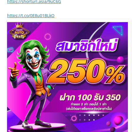
https://shorturl.asia/9uC6G
https://t.co/0E8u01BLkO