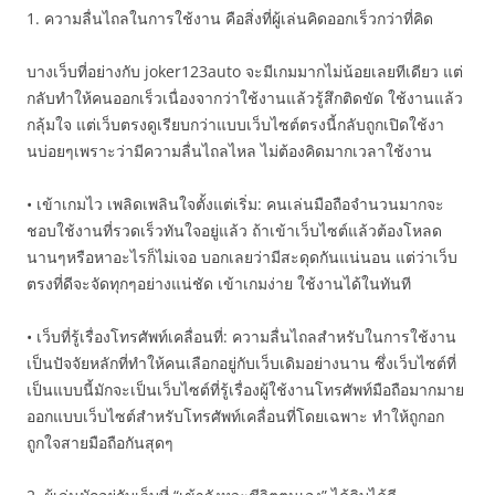
1. ความลื่นไถลในการใช้งาน คือสิ่งที่ผู้เล่นคิดออกเร็วกว่าที่คิด
บางเว็บที่อย่างกับ joker123auto จะมีเกมมากไม่น้อยเลยทีเดียว แต่
กลับทำให้คนออกเร็วเนื่องจากว่าใช้งานแล้วรู้สึกติดขัด ใช้งานแล้ว
กลุ้มใจ แต่เว็บตรงดูเรียบกว่าแบบเว็บไซต์ตรงนี้กลับถูกเปิดใช้งา
นบ่อยๆเพราะว่ามีความลื่นไถลไหล ไม่ต้องคิดมากเวลาใช้งาน
• เข้าเกมไว เพลิดเพลินใจตั้งแต่เริ่ม: คนเล่นมือถือจำนวนมากจะ
ชอบใช้งานที่รวดเร็วทันใจอยู่แล้ว ถ้าเข้าเว็บไซต์แล้วต้องโหลด
นานๆหรือหาอะไรก็ไม่เจอ บอกเลยว่ามีสะดุดกันแน่นอน แต่ว่าเว็บ
ตรงที่ดีจะจัดทุกๆอย่างแน่ชัด เข้าเกมง่าย ใช้งานได้ในทันที
• เว็บที่รู้เรื่องโทรศัพท์เคลื่อนที่: ความลื่นไถลสำหรับในการใช้งาน
เป็นปัจจัยหลักที่ทำให้คนเลือกอยู่กับเว็บเดิมอย่างนาน ซึ่งเว็บไซต์ที่
เป็นแบบนี้มักจะเป็นเว็บไซต์ที่รู้เรื่องผู้ใช้งานโทรศัพท์มือถือมากมาย
ออกแบบเว็บไซต์สำหรับโทรศัพท์เคลื่อนที่โดยเฉพาะ ทำให้ถูกอก
ถูกใจสายมือถือกันสุดๆ