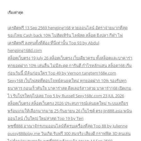
เรื่องล่าสุด
เครดิตฟรี 13 Sep 2569 hengjing168 หวยออนไลน์ อัตราจ่ายมากที่สุด
ของไทย Cash back 10% ไม่ติดเทิร์น ไลฟ์สด สล็อต ยิงปลา กีฬา ไพ่
เครดิตฟรี ลงทุนทั้งที่ต้อง ที่นี่เท่านั้น Top 93 by Abdul
hengjing168d.com
สล็อตเว็บตรง 19 July 26 สล็อตเว็บตรง เว็บเดียวครบ ทั้งสล็อตและบาคาร่า
ทุกยอดฝาก 10% เล่นลื่น ไม่มีสะดุด การันตี กำไรหลักแสน สล็อต168 เริ่ม
ก่อนวันนี้ มีลุ้นก่อนใคร Top 49 by Vernon tangtem168e.com
Sexy168 เว็บไพ่สดที่ตอบโจทย์คนยุคใหม่ ทุกยอดฝาก 10% รองรับทุก
ธนาคาร ถอนเร็วทันใจ บาคาร่าสด ดีลเลอร์สาวสวย บาคาร่า168 เปิดเกม
ไว รับโปรใหญ่ไปเลย Top 5 by Russell Sexy168c.com 23 JUL 2026
สล็อตเว็บตรง สล็อตเว็บตรง 2026 ประสบการณ์เล่นยุคใหม่ ระบบเสถียร
พร้อมเกมให้เลือกมากมาย 25 กันยายน 26 เว็บไซต์ ตรง jin888.asia พนัน
ออนไลน์ เว็บใหญ่ ใหม่ล่าสุด Top 19 by Teri
พุซซี่888 อาณาจักรเกมออนไลน์ที่ครบเครื่องที่สุด Top 88 by Julienne
pussy888play.me วันเกิด รับฟรี 300 สมจริง เสียงดี กราฟฟิค 3D คนเล่น