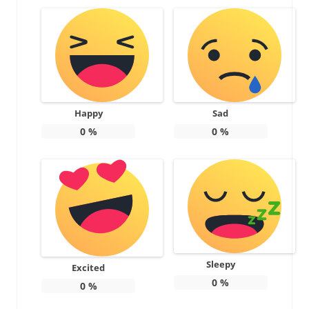
Happy
Sad
0
%
0
%
Sleepy
Excited
0
%
0
%