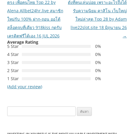
นำทาง
ตรง เพื่อคนไทย Top 22 by
ดังที่คนเล่นบ่อย เพราะอะไรถึงได้
เรื่อง
Alena Allbet24hr.live สมาชิก
รับความนิยม คาสิโน เว็บใหญ่
ใหม่รับ 100% ฝาก-ถอน ออโต้
ใหม่ล่าสุด Top 28 by Adam
สล็อตจบที่เดียว 918kiss กดรับ
live22slot.site 18 มิถุนายน 26
เครดิตฟรีได้เอง 16 JUL 2026
→
Average Rating
5 Star
0%
4 Star
0%
3 Star
0%
2 Star
0%
1 Star
0%
(Add your review)
ค้นหา
สำหรับ:
INVESTING IN YOURSELF IS THE MOST VALUABLE INVESTMENT WITH