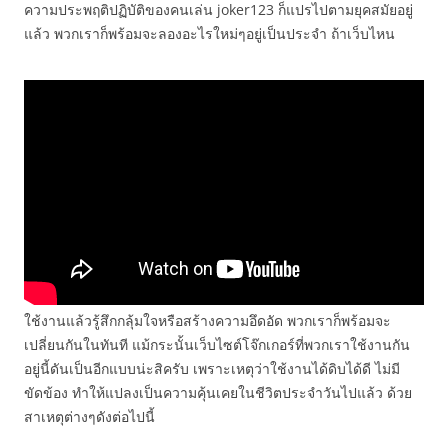
ความประพฤติปฏิบัติของคนเล่น joker123 ก็แปรไปตามยุคสมัยอยู่
แล้ว พวกเราก็พร้อมจะลองอะไรใหม่ๆอยู่เป็นประจำ ถ้าเว็บไหน
ใช้งานแล้วรู้สึกกลุ้มใจหรือสร้างความอึดอัด พวกเราก็พร้อมจะ
เปลี่ยนกันในทันที แม้กระนั้นเว็บไซต์โจ๊กเกอร์ที่พวกเราใช้งานกัน
อยู่นี้ดันเป็นอีกแบบน่ะสิครับ เพราะเหตุว่าใช้งานได้ดิบได้ดี ไม่มี
ขัดข้อง ทำให้แปลงเป็นความคุ้นเคยในชีวิตประจำวันไปแล้ว ด้วย
สาเหตุต่างๆดังต่อไปนี้