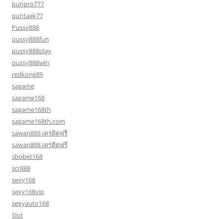
punpro777
puntaek77
Pussy888
pussy888fun
pussy888play
pussy888win
redkong89
sagame
sagame168
sagame168th
sagame168th.com
sawan888 เครดิตฟรี
sawan888 เครดิตฟรี
sbobet168
scr888
sexy168
sexy168vip
sexyauto168
Slot