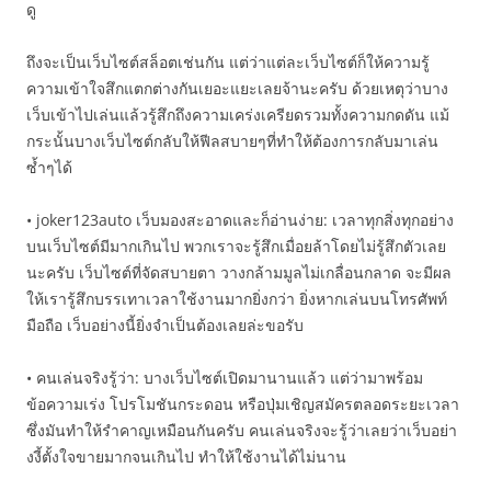
ดู
ถึงจะเป็นเว็บไซต์สล็อตเช่นกัน แต่ว่าแต่ละเว็บไซต์ก็ให้ความรู้
ความเข้าใจสึกแตกต่างกันเยอะแยะเลยจ้านะครับ ด้วยเหตุว่าบาง
เว็บเข้าไปเล่นแล้วรู้สึกถึงความเคร่งเครียดรวมทั้งความกดดัน แม้
กระนั้นบางเว็บไซต์กลับให้ฟีลสบายๆที่ทำให้ต้องการกลับมาเล่น
ซ้ำๆได้
• joker123auto เว็บมองสะอาดและก็อ่านง่าย: เวลาทุกสิ่งทุกอย่าง
บนเว็บไซต์มีมากเกินไป พวกเราจะรู้สึกเมื่อยล้าโดยไม่รู้สึกตัวเลย
นะครับ เว็บไซต์ที่จัดสบายตา วางกล้ามมูลไม่เกลื่อนกลาด จะมีผล
ให้เรารู้สึกบรรเทาเวลาใช้งานมากยิ่งกว่า ยิ่งหากเล่นบนโทรศัพท์
มือถือ เว็บอย่างนี้ยิ่งจำเป็นต้องเลยล่ะขอรับ
• คนเล่นจริงรู้ว่า: บางเว็บไซต์เปิดมานานแล้ว แต่ว่ามาพร้อม
ข้อความเร่ง โปรโมชันกระดอน หรือปุ่มเชิญสมัครตลอดระยะเวลา
ซึ่งมันทำให้รำคาญเหมือนกันครับ คนเล่นจริงจะรู้ว่าเลยว่าเว็บอย่า
งงี้ตั้งใจขายมากจนเกินไป ทำให้ใช้งานได้ไม่นาน