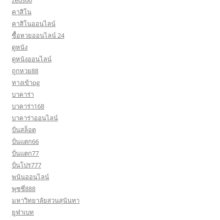
zeus66
คาสิโน
คาสิโนออนไลน์
ซื้อหวยออนไลน์ 24
ดูหนัง
ดูหนังออนไลน์
ถูกหวย88
ทางเข้าpg
บาคาร่า
บาคาร่า168
บาคาร่าออนไลน์
ปั่นสล็อต
ปั่นแตก66
ปั่นแตก77
ปั่นโปร777
พนันออนไลน์
พุซซี่888
มหาวิทยาลัยสวนสุนันทา
ยูฟ่าเบท