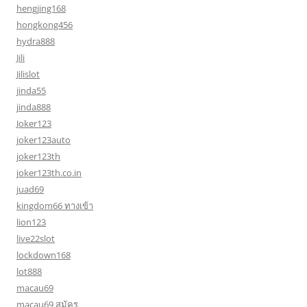
hengjing168
hongkong456
hydra888
Jili
Jilislot
jinda55
jinda888
Joker123
joker123auto
joker123th
joker123th.co.in
juad69
kingdom66 ทางเข้า
lion123
live22slot
lockdown168
lot888
macau69
macau69 สมัคร