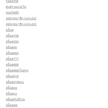
รอยัล558
ศูนย์รวมเกมไพ่
สปอร์ตบุ๊ก
สมัครสมาชิก lotto432
สมัครสมาชิก lotto432
สล็อต
สล็อต168
สล็อต456
สล็อต66
สล็อต666
สล็อต777
สล็อต888
สล็อต888เว็บตรง
สล็อต918
สล็อต918kiss
สล็อตpg
สล็อตxo
สล็อตมันนี่เกม
สล็อตสด