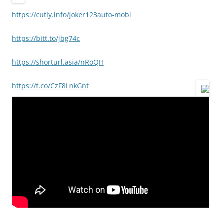
https://cutly.info/joker123auto-mobi
https://bitt.to/jbg74c
https://shorturl.asia/nRoQH
https://t.co/CzF8LnkGnt