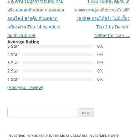
2 คู่ ครบ จบทุกการเดิมพัน จ่าย
1,000 ไม่มีทุน คุยกันได้
จริง คอบอลห้ามพลาด แทงบอล
มาตรฐานสูง บริการระดับ VIP
ออนไลน์ สายคุ้ม ห้ามพลาด
188bet ถอนได้จริง ไม่มีเบี้ยว
สมัครด่วน Top 14 by Adele
Top 3 by Darwin
Ballfcclub.net
188betthc.com
→
Average Rating
5 Star
0%
4 Star
0%
3 Star
0%
2 Star
0%
1 Star
0%
(Add your review)
ค้นหา
สำหรับ:
INVESTING IN YOURSELF IS THE MOST VALUABLE INVESTMENT WITH