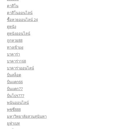
คาสิโน
คาสิโนออนไลน์
ซื้อหวยออนไลน์ 24
ดูหนัง
ดูหนังออนไลน์
ถูกหวย88
ทางเข้าpg
บาคาร่า
บาคาร่า168
บาคาร่าออนไลน์
ปั่นสล็อต
ปั่นแตก66
ปั่นแตก77
ปั่นโปร777
พนันออนไลน์
พุซซี่888
มหาวิทยาลัยสวนสุนันทา
ยูฟ่าเบท