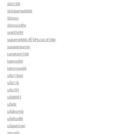
slot168
slotgame6666
Slotxo
slotxo24hr
sretthi99
ssgame666 เข้าสู่ระบบ ล่าสุด
suppergame
tangtem168
teenoi69
temmax69
ufa11bet
ufa11k
ufa191
ufa8997
ufa9r
ufabomb
ufafox88
ufawinner
zeus66