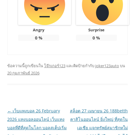
Angry
Surprise
0
%
0
%
ข้อความนี้ถูกเขียนใน
โจ๊กเกอร์123
และติดป้ายกำกับ
joker123auto
บน
20 กุมภาพันธ์ 2026
เมนู
←
เว็บแทงบอล 26 February
สล็อต 27 เมษายน 26 188betth
นำทาง
2026 แทงบอลออนไลน์ เว็บแทง
คาสิโนออนไลน์ ยิ่งใหญ่ ที่สุดใน
เรื่อง
บอลที่ดีที่สุดในโลก บอลสเต็ปเริ่ม
เอเชีย แจกทรัพย์สมาชิกหใม่