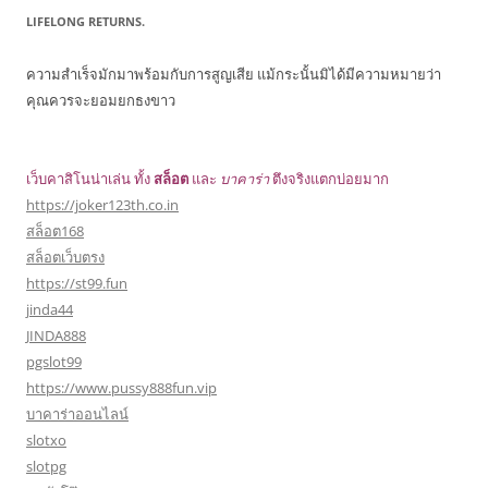
LIFELONG RETURNS.
ความสำเร็จมักมาพร้อมกับการสูญเสีย แม้กระนั้นมิได้มีความหมายว่า
คุณควรจะยอมยกธงขาว
เว็บคาสิโนน่าเล่น ทั้ง
สล็อต
และ
บาคาร่า
ตึงจริงแตกบ่อยมาก
https://joker123th.co.in
สล็อต168
สล็อตเว็บตรง
https://st99.fun
jinda44
JINDA888
pgslot99
https://www.pussy888fun.vip
บาคาร่าออนไลน์
slotxo
slotpg