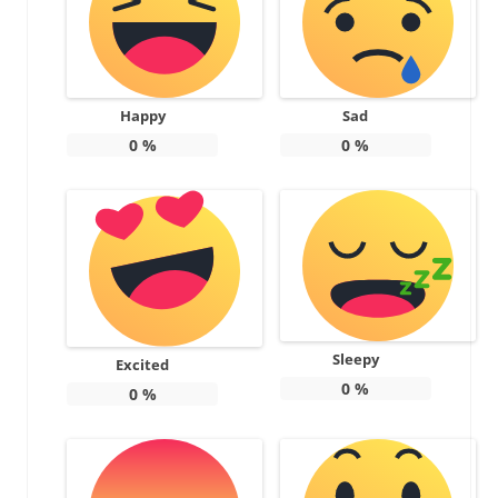
Happy
Sad
0
%
0
%
Sleepy
Excited
0
%
0
%