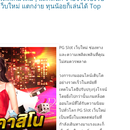
 เว็บใหม่ แตกง่าย ทุนน้อยก็เล่นได้ Top
PG Slot เว็บใหม่ ช่องทาง
และความเพลิดเพลินที่คุณ
ไม่สมควรพลาด
วงการเกมออนไลน์เติบโต
อย่างรวดเร็วในสมัยที่
เทคโนโลยีปรับปรุงรุ่งโรจน์
โดยยิ่งไปกว่านั้นเกมสล็อต
ออนไลน์ที่ได้รับความนิยม
ไปทั่วโลก PG Slot เว็บใหม่
เป็นหนึ่งในแพลตฟอร์มที่
กำลังเดินทางมาแรงและก็