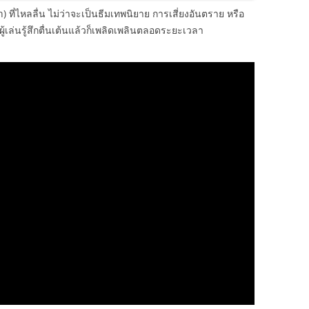
ี่ไหลลื่น ไม่ว่าจะเป็นธีมเทพนิยาย การเสี่ยงอันตราย หรือ
้เล่นรู้สึกตื่นเต้นแล้วก็เพลิดเพลินตลอดระยะเวลา