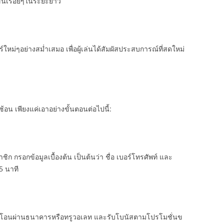
ึ้นเรื่อยๆในระยะยาว
์ใหม่ๆอย่างสม่ำเสมอ เพื่อผู้เล่นได้สัมผัสประสบการณ์ที่สดใหม่
บซ้อน เพียงแค่เอาอย่างขั้นตอนต่อไปนี้:
ชิก กรอกข้อมูลเบื้องต้น เป็นต้นว่า ชื่อ เบอร์โทรศัพท์ และ
5 นาที
ช่น โอนผ่านธนาคารหรือทรูวอเลท และรับโบนัสตามโปรโมชั่นข