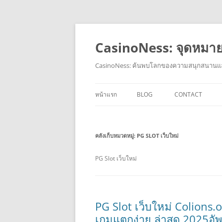
CasinoNess: จุดหมา
CasinoNess: ค้นพบโลกของความสนุกสนานและค
หน้าแรก
BLOG
CONTACT
คลังเก็บหมวดหมู่:
PG SLOT เว็บใหม่
PG Slot เว็บใหม่
PG Slot เว็บใหม่ Colions.
เกมแตกง่าย ล่าสุด 2025อั