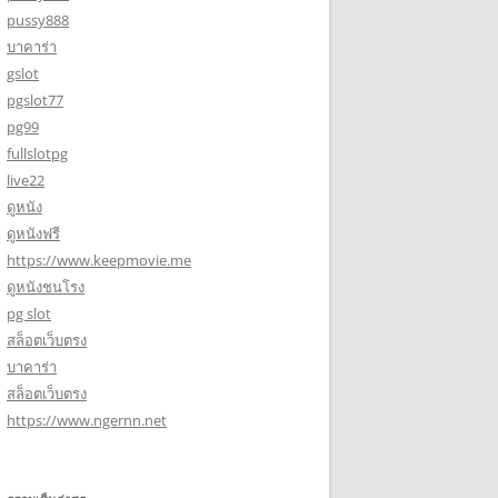
pussy888
บาคาร่า
gslot
pgslot77
pg99
fullslotpg
live22
ดูหนัง
ดูหนังฟรี
https://www.keepmovie.me
ดูหนังชนโรง
pg slot
สล็อตเว็บตรง
บาคาร่า
สล็อตเว็บตรง
https://www.ngernn.net